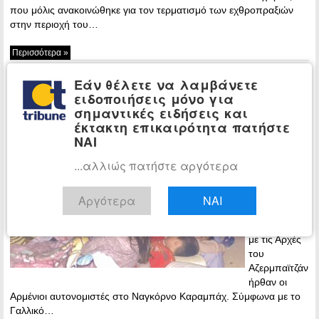
που μόλις ανακοινώθηκε για τον τερματισμό των εχθροπραξιών
στην περιοχή του…
Περισσότερα »
Κατάπαυση πυρός στο Ναγκόρνο
ΚΟΣΜΟΣ
Εάν θέλετε να λαμβάνετε
Καραμπάχ – Οι Αρμένιοι αυτονομιστές
ειδοποιήσεις μόνο για
σημαντικές ειδήσεις και
συμφώνησαν να αφοπλιστούν
έκτακτη επικαιρότητα πατήστε
13:20 -
ΝΑΙ
Wednesday,
20 September,
...αλλιώς πατήστε αργότερα
2023
Σε συμφωνία
Αργότερα
ΝΑΙ
για
συνάντηση
με τις Αρχές
του
Αζερμπαϊτζάν
ήρθαν οι
Αρμένιοι αυτονομιστές στο Ναγκόρνο Καραμπάχ. Σύμφωνα με το
Γαλλικό…