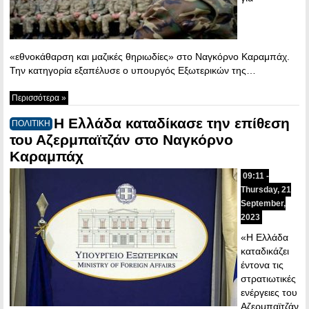
«εθνοκάθαρση και μαζικές θηριωδίες» στο Ναγκόρνο Καραμπάχ.
Την κατηγορία εξαπέλυσε ο υπουργός Εξωτερικών της…
Περισσότερα »
Η Ελλάδα καταδίκασε την επίθεση
ΠΟΛΙΤΙΚΗ
του Αζερμπαϊτζάν στο Ναγκόρνο
Καραμπάχ
09:11 -
Thursday, 21
September,
2023
«Η Ελλάδα
καταδικάζει
έντονα τις
στρατιωτικές
ενέργειες του
Αζερμπαϊτζάν