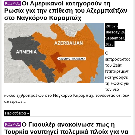
Οι Αμερικανοί κατηγορούν τη
ΚΟΣΜΟΣ
Ρωσία για την επίθεση του Αζερμπαϊτζάν
στο Ναγκόρνο Καραμπάχ
20:57 -
Tuesday, 26
September,
2023
Ο
εκπρόσωπος
του Στέιτ
Ντιπάρτμεντ
κατηγόρησε
τη Ρωσία για
τον νέο
κύκλο εχθροπραξιών στο Ναγκόρνο Καραμπάχ, τονίζοντας ότι δεν
απέτρεψε…
Περισσότερα »
Ο Γκιουλέρ ανακοίνωσε πως η
ΚΟΣΜΟΣ
Τουρκία ναυπηγεί πολεμικά πλοία για να