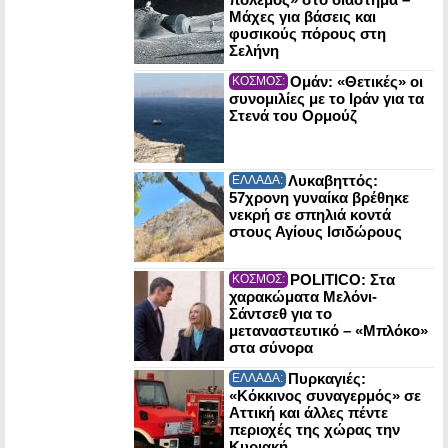
Μάχες για βάσεις και
φυσικούς πόρους στη
Σελήνη
Ομάν: «Θετικές» οι
ΚΟΣΜΟΣ:
συνομιλίες με το Ιράν για τα
Στενά του Ορμούζ
Λυκαβηττός:
ΕΛΛΑΔΑ:
57χρονη γυναίκα βρέθηκε
νεκρή σε σπηλιά κοντά
στους Αγίους Ισιδώρους
POLITICO: Στα
ΚΟΣΜΟΣ:
χαρακώματα Μελόνι-
Σάντσεθ για το
μεταναστευτικό – «Μπλόκο»
στα σύνορα
Πυρκαγιές:
ΕΛΛΑΔΑ:
«Κόκκινος συναγερμός» σε
Αττική και άλλες πέντε
περιοχές της χώρας την
Κυριακή