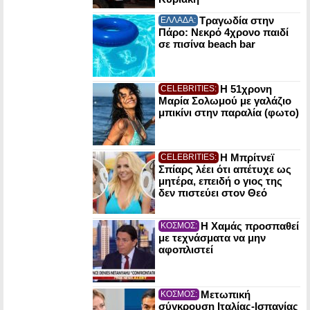
Τραγωδία στην
ΕΛΛΑΔΑ:
Πάρο: Νεκρό 4χρονο παιδί
σε πισίνα beach bar
Η 51χρονη
CELEBRITIES:
Μαρία Σολωμού με γαλάζιο
μπικίνι στην παραλία (φωτο)
Η Μπρίτνεϊ
CELEBRITIES:
Σπίαρς λέει ότι απέτυχε ως
μητέρα, επειδή ο γιος της
δεν πιστεύει στον Θεό
Η Χαμάς προσπαθεί
ΚΟΣΜΟΣ:
με τεχνάσματα να μην
αφοπλιστεί
Μετωπική
ΚΟΣΜΟΣ:
σύγκρουση Ιταλίας-Ισπανίας