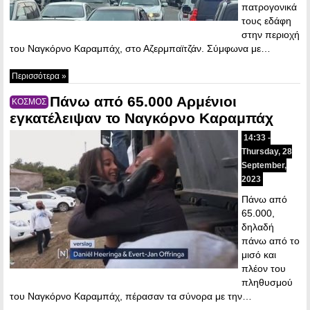
πατρογονικά
τους εδάφη
στην περιοχή
του Ναγκόρνο Καραμπάχ, στο Αζερμπαϊτζάν. Σύμφωνα με…
Περισσότερα »
Πάνω από 65.000 Αρμένιοι
ΚΟΣΜΟΣ
εγκατέλειψαν το Ναγκόρνο Καραμπάχ
14:33 -
Thursday, 28
September,
2023
Πάνω από
65.000,
δηλαδή
πάνω από το
μισό και
πλέον του
πληθυσμού
του Ναγκόρνο Καραμπάχ, πέρασαν τα σύνορα με την…