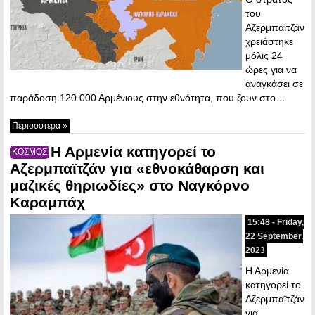
του
Αζερμπαϊτζάν
χρειάστηκε
μόλις 24
ώρες για να
αναγκάσει σε
παράδοση 120.000 Αρμένιους στην εθνότητα, που ζουν στο…
Περισσότερα »
Η Αρμενία κατηγορεί το
ΚΟΣΜΟΣ
Αζερμπαϊτζάν για «εθνοκάθαρση και
μαζικές θηριωδίες» στο Ναγκόρνο
Καραμπάχ
15:48 - Friday,
22 September,
2023
Η Αρμενία
κατηγορεί το
Αζερμπαϊτζάν
για