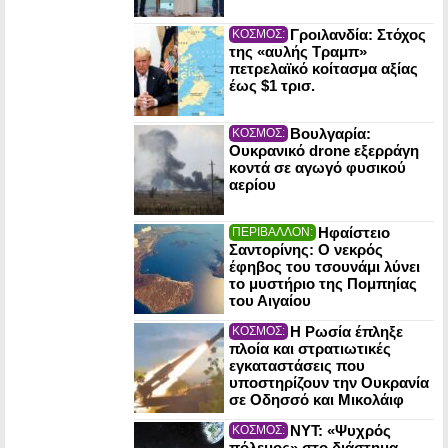
Γροιλανδία: Στόχος
ΚΟΣΜΟΣ:
της «αυλής Τραμπ»
πετρελαϊκό κοίτασμα αξίας
έως $1 τρισ.
Βουλγαρία:
ΚΟΣΜΟΣ:
Ουκρανικό drone εξερράγη
κοντά σε αγωγό φυσικού
αερίου
Ηφαίστειο
ΠΕΡΙΒΑΛΛΟΝ:
Σαντορίνης: Ο νεκρός
έφηβος του τσουνάμι λύνει
το μυστήριο της Πομπηίας
του Αιγαίου
Η Ρωσία έπληξε
ΚΟΣΜΟΣ:
πλοία και στρατιωτικές
εγκαταστάσεις που
υποστηρίζουν την Ουκρανία
σε Οδησσό και Μικολάιφ
NYT: «Ψυχρός
ΚΟΣΜΟΣ:
πόλεμος» στο διάστημα –