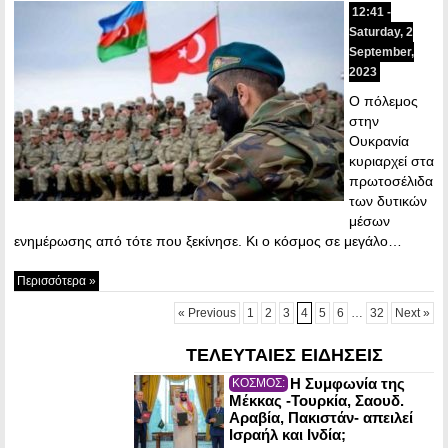
12:41 -
Saturday, 2
September,
2023
Ο πόλεμος
στην
Ουκρανία
κυριαρχεί στα
πρωτοσέλιδα
των δυτικών
μέσων
ενημέρωσης από τότε που ξεκίνησε. Κι ο κόσμος σε μεγάλο…
Περισσότερα »
« Previous
1
2
3
4
5
6
…
32
Next »
ΤΕΛΕΥΤΑΙΕΣ ΕΙΔΗΣΕΙΣ
Η Συμφωνία της
ΚΟΣΜΟΣ:
Μέκκας -Τουρκία, Σαουδ.
Αραβία, Πακιστάν- απειλεί
Ισραήλ και Ινδία;