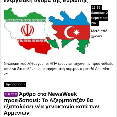
ενεργειακή αγορά της Ευρώπης
13:35 -
Saturday, 2
September,
2023
Μετά από
χρόνια
διπλωματικού λήθαργου, οι ΗΠΑ έχουν επιταχύνει τις προσπάθειές
τους να διευκολύνουν μια ειρηνευτική συμφωνία μεταξύ Αρμενίας
και…
Περισσότερα »
Άρθρο στο NewsWeek
ΚΟΣΜΟΣ
προειδοποιεί: Το Αζερμπαϊτζάν θα
εξαπολύσει νέα γενοκτονία κατά των
Αρμενίων