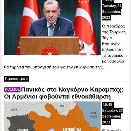
Tuesday, 26
September,
2023
Ο πρόεδρος
της Τουρκίας
Ταγίπ
Ερντογάν
δήλωσε ότι
το τουρκικό
κοινοβούλιο
θα τηρήσει την υπόσχεσή του για την επικύρωση της…
Περισσότερα »
Πανικός στο Ναγκόρνο Καραμπάχ:
ΚΟΣΜΟΣ
Οι Αρμένιοι φοβούνται εθνοκάθαρση
19:45 -
Saturday, 23
September,
2023
Ο στρατός