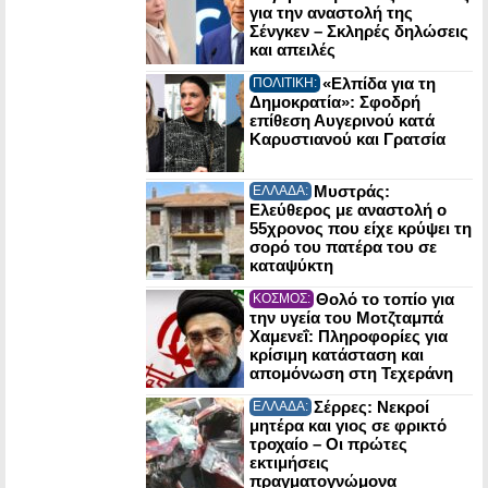
για την αναστολή της
Σένγκεν – Σκληρές δηλώσεις
και απειλές
«Ελπίδα για τη
ΠΟΛΙΤΙΚΗ:
Δημοκρατία»: Σφοδρή
επίθεση Αυγερινού κατά
Καρυστιανού και Γρατσία
Μυστράς:
ΕΛΛΑΔΑ:
Ελεύθερος με αναστολή ο
55χρονος που είχε κρύψει τη
σορό του πατέρα του σε
καταψύκτη
Θολό το τοπίο για
ΚΟΣΜΟΣ:
την υγεία του Μοτζταμπά
Χαμενεΐ: Πληροφορίες για
κρίσιμη κατάσταση και
απομόνωση στη Τεχεράνη
Σέρρες: Νεκροί
ΕΛΛΑΔΑ:
μητέρα και γιος σε φρικτό
τροχαίο – Οι πρώτες
εκτιμήσεις
πραγματογνώμονα