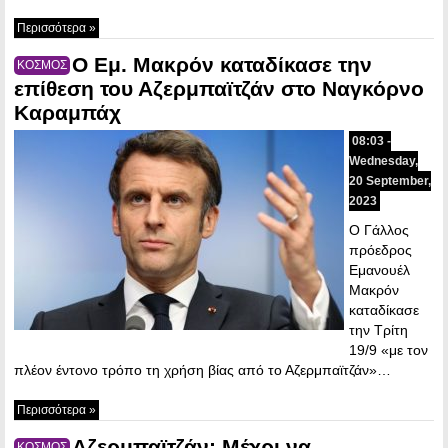
Περισσότερα »
Ο Εμ. Μακρόν καταδίκασε την
ΚΟΣΜΟΣ
επίθεση του Αζερμπαϊτζάν στο Ναγκόρνο
Καραμπάχ
08:03 -
Wednesday,
20 September,
2023
Ο Γάλλος
πρόεδρος
Εμανουέλ
Μακρόν
καταδίκασε
την Τρίτη
19/9 «με τον
πλέον έντονο τρόπο τη χρήση βίας από το Αζερμπαϊτζάν»…
Περισσότερα »
Αζερμπαϊτζάν: Μέχρι να
ΚΟΣΜΟΣ