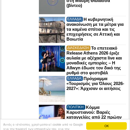
στη Μαύρη Θάλασσα
(βίντεο)
Η κυβερνητική
ΕΛΛΑΔΑ:
ανακοίνωση με τα μέτρα για
τα καμένα σπίτια και τις
επιχειρήσεις σε Αττική και
Βοιωτία
Το επετειακό
ΔΙΑΣΚΕΔΑΣΗ:
Release Athens 2026 έριξε
αυλαία με αξέχαστα live και
μοναδικές εμπειρίες – Η
Allwyn έδωσε τον δικό της
ρυθμό στο φεστιβάλ
Πρόγραμμα
ΕΛΛΑΔΑ:
«Τουρισμός για Όλους 2026-
2027»: Άρχισαν οι αιτήσεις
Κόμμα
ΠΟΛΙΤΙΚΗ:
Καρυστιανού: Βαριές
καταγγελίες από 22 πρώην
στελέχη της Ελπίδας για τη
Αυτός ο ιστότοπος χρησιμοποιεί cookie από το Google
OK
Δημοκρατία
για την παροχή των υπηρεσιών του, για την