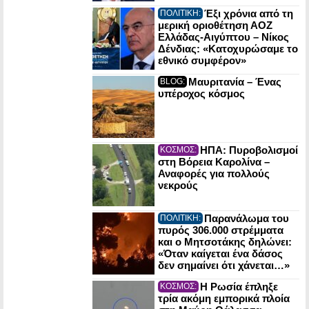
Έξι χρόνια από τη
ΠΟΛΙΤΙΚΗ:
μερική οριοθέτηση ΑΟΖ
Ελλάδας-Αιγύπτου – Νίκος
Δένδιας: «Κατοχυρώσαμε το
εθνικό συμφέρον»
Μαυριτανία – Ένας
BLOG:
υπέροχος κόσμος
ΗΠΑ: Πυροβολισμοί
ΚΟΣΜΟΣ:
στη Βόρεια Καρολίνα –
Αναφορές για πολλούς
νεκρούς
Παρανάλωμα του
ΠΟΛΙΤΙΚΗ:
πυρός 306.000 στρέμματα
και ο Μητσοτάκης δηλώνει:
«Όταν καίγεται ένα δάσος
δεν σημαίνει ότι χάνεται…»
Η Ρωσία έπληξε
ΚΟΣΜΟΣ:
τρία ακόμη εμπορικά πλοία