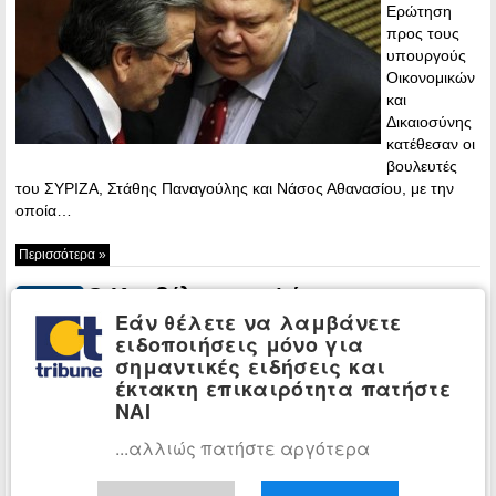
Ερώτηση
προς τους
υπουργούς
Οικονομικών
και
Δικαιοσύνης
κατέθεσαν οι
βουλευτές
του ΣΥΡΙΖΑ, Στάθης Παναγούλης και Νάσος Αθανασίου, με την
οποία…
Περισσότερα »
Ο Κουβέλης υποψήφιος στο
ΠΟΛΙΤΙΚΗ
Εάν θέλετε να λαμβάνετε
Επικρατείας του ΣΥΡΙΖΑ
ειδοποιήσεις μόνο για
11:59 -
σημαντικές ειδήσεις και
Saturday, 4
έκτακτη επικαιρότητα πατήστε
October, 2014
ΝΑΙ
Το ρεπορτάζ
...αλλιώς πατήστε αργότερα
της στήλης
Πολιτικός
Καφές της