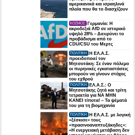
αμερικανικά και ισραηλινά
πλοία που θα το διασχίζουν
Γερμανία: Η
ΚΟΣΜΟΣ:
ακροδεξιά AfD σε ιστορικό
υψηλό 28% – Διευρύνει το
προβάδισμα από το
CDU/CSU του Μερτς
Η ΕΛ.Α.Σ.
ΠΟΛΙΤΙΚΗ:
προειδοποιεί τον
Μητσοτάκη: Σε έναν πόλεμο
οι πυρηνικές εγκαταστάσεις
μπορούν να γίνουν στόχος
του εχθρού
ΕΛ.Α.Σ.: Ο
ΠΟΛΙΤΙΚΗ:
Μητσοτάκης ζητά και τρίτη
τετραετία για ΝΑ ΜΗΝ
ΚΑΝΕΙ τίποτα! – Τα ψέματά
του για τη βιομηχανία
Η ΕΛ.Α.Σ. με λογική
ΠΟΛΙΤΙΚΗ:
«ξέσκισε» τους
«πρασινοαναπτυξάκηδες»:
«Η ενεργειακή μετάβαση δεν