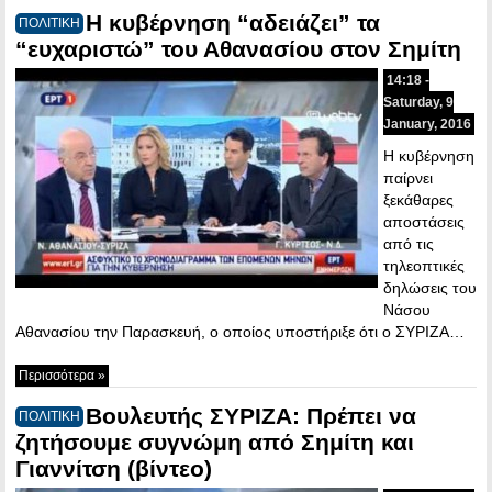
Η κυβέρνηση “αδειάζει” τα
ΠΟΛΙΤΙΚΗ
“ευχαριστώ” του Αθανασίου στον Σημίτη
14:18 -
Saturday, 9
January, 2016
Η κυβέρνηση
παίρνει
ξεκάθαρες
αποστάσεις
από τις
τηλεοπτικές
δηλώσεις του
Νάσου
Αθανασίου την Παρασκευή, ο οποίος υποστήριξε ότι ο ΣΥΡΙΖΑ…
Περισσότερα »
Βουλευτής ΣΥΡΙΖΑ: Πρέπει να
ΠΟΛΙΤΙΚΗ
ζητήσουμε συγνώμη από Σημίτη και
Γιαννίτση (βίντεο)