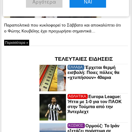
Αργότερα
ΝΑΙ
εφημερίδας
Παραπολιτικά που κυκλοφορεί το Σάββατο και αποκαλύπτει ότι
ο Φώτης Κουβέλης έχει προχωρήσει σημαντικά…
Περισσότερα »
ΤΕΛΕΥΤΑΙΕΣ ΕΙΔΗΣΕΙΣ
Έρχεται θερμή
ΕΛΛΑΔΑ:
εισβολή: Ποιες πόλεις θα
«χτυπήσουν» 40αρια
Europa League:
ΑΘΛΗΤΙΚΑ:
Ήττα με 1-0 για τον ΠΑΟΚ
στην Τούμπα από την
Άντερλεχτ
Ορμούζ: Το Ιράν
ΚΟΣΜΟΣ:
εξετάζει πρόστιμα σε