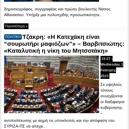
δημοσιογράφος, συγγραφέας και πρώην βουλευτής Νάσος
Αθανασίου. Yπήρξε μια πολυσχιδής προσωπικότητα…
Περισσότερα »
Τζάκρη: «Η Κατεχάκη είναι
ΠΟΛΙΤΙΚΗ
“σουρωτήρι μαφιόζων”» – Βαρβιτσιώτης:
«Καταλυτική η νίκη του Μητσοτάκη»
15:27 -
Wednesday, 1
February,
2023
Σε υψηλούς
τόνους
συνεχίζονται
οι διαξιφισμοί
κυβέρνησης
–
αντιπολίτευσης με αιχμή τις υποκλοπές και την απόφαση του
ΣΥΡΙΖΑ-ΠΣ να απέχει…