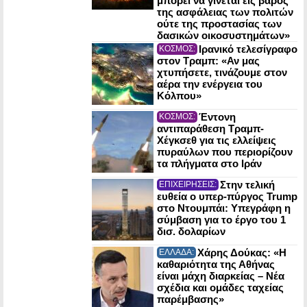
μπορεί να γίνεται εις βάρος
της ασφάλειας των πολιτών
ούτε της προστασίας των
δασικών οικοσυστημάτων»
Ιρανικό τελεσίγραφο
ΚΟΣΜΟΣ:
στον Τραμπ: «Αν μας
χτυπήσετε, τινάζουμε στον
αέρα την ενέργεια του
Κόλπου»
Έντονη
ΚΟΣΜΟΣ:
αντιπαράθεση Τραμπ-
Χέγκσεθ για τις ελλείψεις
πυραύλων που περιορίζουν
τα πλήγματα στο Ιράν
Στην τελική
ΕΠΙΧΕΙΡΗΣΕΙΣ:
ευθεία ο υπερ-πύργος Trump
στο Ντουμπάι: Υπεγράφη η
σύμβαση για το έργο του 1
δισ. δολαρίων
Χάρης Δούκας: «Η
ΕΛΛΑΔΑ:
καθαριότητα της Αθήνας
είναι μάχη διαρκείας – Νέα
σχέδια και ομάδες ταχείας
παρέμβασης»