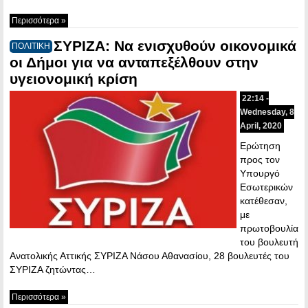
Περισσότερα »
ΣΥΡΙΖΑ: Να ενισχυθούν οικονομικά
ΠΟΛΙΤΙΚΗ
οι Δήμοι για να ανταπεξέλθουν στην
υγειονομική κρίση
22:14 -
Wednesday, 8
April, 2020
Ερώτηση
προς τον
Υπουργό
Εσωτερικών
κατέθεσαν,
με
πρωτοβουλία
του βουλευτή
Ανατολικής Αττικής ΣΥΡΙΖΑ Νάσου Αθανασίου, 28 βουλευτές του
ΣΥΡΙΖΑ ζητώντας…
Περισσότερα »