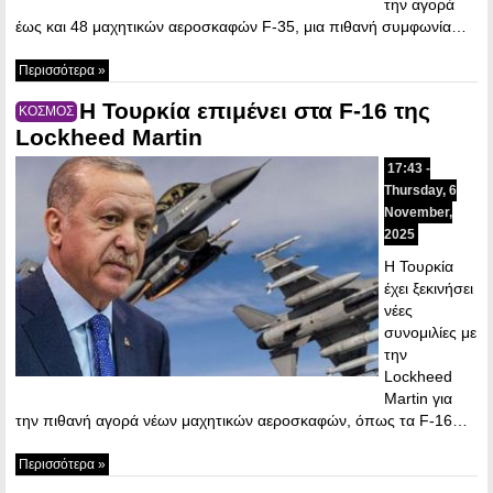
την αγορά
έως και 48 μαχητικών αεροσκαφών F-35, μια πιθανή συμφωνία…
Περισσότερα »
Η Τουρκία επιμένει στα F-16 της
ΚΟΣΜΟΣ
Lockheed Martin
17:43 -
Thursday, 6
November,
2025
Η Τουρκία
έχει ξεκινήσει
νέες
συνομιλίες με
την
Lockheed
Martin για
την πιθανή αγορά νέων μαχητικών αεροσκαφών, όπως τα F-16…
Περισσότερα »