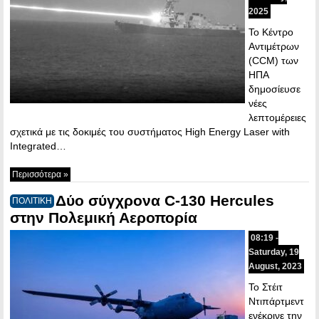
2025
Το Κέντρο
Αντιμέτρων
(CCM) των
ΗΠΑ
δημοσίευσε
νέες
λεπτομέρειες
σχετικά με τις δοκιμές του συστήματος High Energy Laser with
Integrated…
Περισσότερα »
Δύο σύγχρονα C-130 Hercules
ΠΟΛΙΤΙΚΗ
στην Πολεμική Αεροπορία
08:19 -
Saturday, 19
August, 2023
Το Στέιτ
Ντιπάρτμεντ
ενέκρινε την