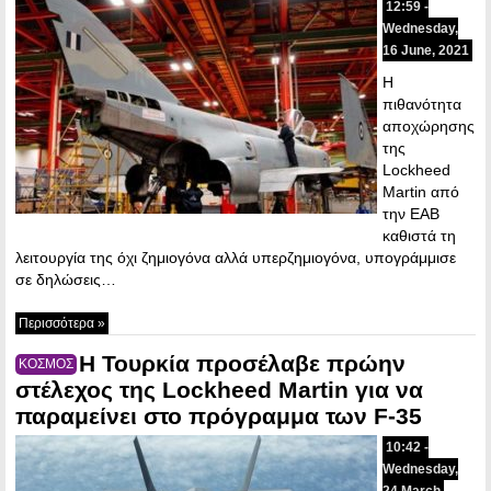
12:59 -
Wednesday,
16 June, 2021
Η
πιθανότητα
αποχώρησης
της
Lockheed
Martin από
την ΕΑΒ
καθιστά τη
λειτουργία της όχι ζημιογόνα αλλά υπερζημιογόνα, υπογράμμισε
σε δηλώσεις…
Περισσότερα »
Η Τουρκία προσέλαβε πρώην
ΚΟΣΜΟΣ
στέλεχος της Lockheed Martin για να
παραμείνει στο πρόγραμμα των F-35
10:42 -
Wednesday,
24 March,