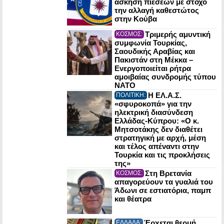
άσκηση πιέσεων με στόχο
την αλλαγή καθεστώτος
στην Κούβα
Τριμερής αμυντική
ΚΟΣΜΟΣ:
συμφωνία Τουρκίας,
Σαουδικής Αραβίας και
Πακιστάν στη Μέκκα –
Ενεργοποιείται ρήτρα
αμοιβαίας συνδρομής τύπου
NATO
Η ΕΛ.Α.Σ.
ΠΟΛΙΤΙΚΗ:
«σφυροκοπά» για την
ηλεκτρική διασύνδεση
Ελλάδας-Κύπρου: «Ο κ.
Μητσοτάκης δεν διαθέτει
στρατηγική με αρχή, μέση
και τέλος απέναντι στην
Τουρκία και τις προκλήσεις
της»
Στη Βρετανία
ΚΟΣΜΟΣ:
απαγορεύουν τα γυαλιά του
Άδωνι σε εστιατόρια, παμπ
και θέατρα
Έρχεται θερμή
ΕΛΛΑΔΑ: