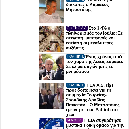
διακοπές ο Κυριάκος
Μητσοτάκης
Στο 3,4% ο
ΟΙΚΟΝΟΜΙΑ:
πληθωρισμός τον Ιούλιο: Σε
στέγαση, μεταφορές και
εστίαση οι μεγαλύτερες
αυξήσεις
Ένας χρόνος από
ΠΟΛΙΤΙΚΗ:
τον χαμό της Λένας Σαμαρά:
Σε κλίμα συγκίνησης το
μνημόσυνο
Η ΕΛ.Α.Σ. είχε
ΠΟΛΙΤΙΚΗ:
προειδοποιήσει για τη
συμμαχία Τουρκίας-
Σαουδικής Αραβίας-
Πακιστάν – Ο Μητσοτάκης
έμεινε με τους Patriot στο…
χέρι
Η CIA συγκρότησε
ΚΟΣΜΟΣ:
μυστικά ειδική ομάδα για την