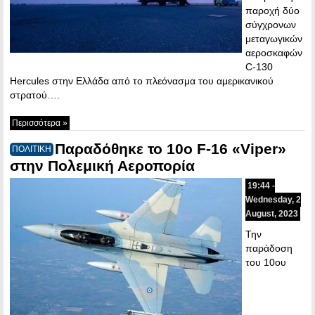
παροχή δύο
σύγχρονων
μεταγωγικών
αεροσκαφών
C-130
Hercules στην Ελλάδα από το πλεόνασμα του αμερικανικού
στρατού….
Περισσότερα »
Παραδόθηκε το 10ο F-16 «Viper»
ΠΟΛΙΤΙΚΗ
στην Πολεμική Αεροπορία
19:44 -
Wednesday, 2
August, 2023
Την
παράδοση
του 10ου