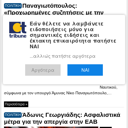
Παναγιωτόπουλος:
ΠΟΛΙΤΙΚΗ
«Προχωρημένες συζητήσεις με την
Lockheed Martin για τα F-35»
Εάν θέλετε να λαμβάνετε
18:08 -
ειδοποιήσεις μόνο για
Thursday, 19
σημαντικές ειδήσεις και
May, 2022
έκτακτη επικαιρότητα πατήστε
ΝΑΙ
Μέσα στο
καλοκαίρι θα
...αλλιώς πατήστε αργότερα
ληφθούν οι
αποφάσεις
Αργότερα
ΝΑΙ
για την
ενίσχυση του
Πολεμικού
Ναυτικού,
σύμφωνα με τον υπουργό Άμυνας Νίκο Παναγιωτόπουλο,…
Περισσότερα »
Άδωνις Γεωργιάδης: Ασφαλιστικά
ΠΟΛΙΤΙΚΗ
μέτρα για την απεργία στην ΕΑΒ