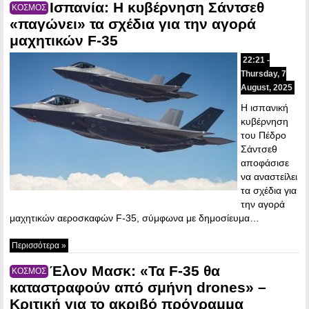
Ισπανία: Η κυβέρνηση Σάντσεθ
ΚΟΣΜΟΣ
«παγώνει» τα σχέδια για την αγορά
μαχητικών F-35
22:21 -
Thursday, 7
August, 2025
Η ισπανική
κυβέρνηση
του Πέδρο
Σάντσεθ
αποφάσισε
να αναστείλει
τα σχέδια για
την αγορά
μαχητικών αεροσκαφών F-35, σύμφωνα με δημοσίευμα…
Περισσότερα »
Έλον Μασκ: «Τα F-35 θα
ΚΟΣΜΟΣ
καταστραφούν από σμήνη drones» –
Κριτική για το ακριβό πρόγραμμα