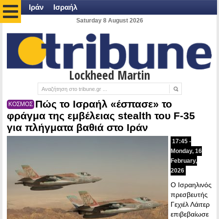
Ιράν
Ισραήλ
Saturday 8 August 2026
Lockheed Martin
Πώς το Ισραήλ «έσπασε» το
ΚΟΣΜΟΣ
φράγμα της εμβέλειας stealth του F-35
για πλήγματα βαθιά στο Ιράν
17:45 -
Monday, 16
February,
2026
Ο Ισραηλινός
πρεσβευτής
Γεχιέλ Λάιτερ
επιβεβαίωσε