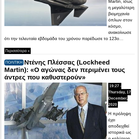
Martin, ίσως
η μεγαλύτερη
βιομηχανία
όπλων στον
κόσμο,
ανακοίνωσε
ότι την τελευταία εβδομάδα του χρόνου παρέδωσε το 123ο…
Περισσότερα »
Ντένης Πλέσσας (Lockheed
ΠΟΛΙΤΙΚΗ
Martin): «Ο αγώνας δεν περιμένει τους
άντρες που καθυστερούν»
19:27 -
Thursday, 17
December,
2020
Η πρόληψη
έχει
αποδειχθεί
ιστορικά ως
η καλύτερη