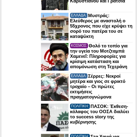
Καρυστιανού και Γρατσία
Μυστράς:
ΕΛΛΑΔΑ:
Ελεύθερος με αναστολή ο
55χρονος που είχε κρύψει τη
σορό του πατέρα του σε
καταψύκτη
Θολό το τοπίο για
ΚΟΣΜΟΣ:
την υγεία του Μοτζταμπά
Χαμενεΐ: Πληροφορίες για
κρίσιμη κατάσταση και
απομόνωση στη Τεχεράνη
Σέρρες: Νεκροί
ΕΛΛΑΔΑ:
μητέρα και γιος σε φρικτό
τροχαίο – Οι πρώτες
εκτιμήσεις
πραγματογνώμονα
ΠΑΣΟΚ: Έκθεση-
ΠΟΛΙΤΙΚΗ:
κόλαφος του ΟΟΣΑ διαλύει
το success story της
κυβέρνησης
Στα Χανιά για
ΠΟΛΙΤΙΚΗ: