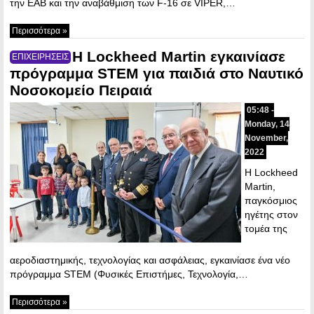
την ΕΑΒ και την αναβάθμιση των F-16 σε VIPER,…
Περισσότερα »
Η Lockheed Martin εγκαινίασε
ΕΠΙΧΕΙΡΗΣΕΙΣ
πρόγραμμα STEM για παιδιά στο Ναυτικό
Νοσοκομείο Πειραιά
05:48 -
Monday, 14
November,
2022
Η Lockheed
Martin,
παγκόσμιος
ηγέτης στον
τομέα της
αεροδιαστημικής, τεχνολογίας και ασφάλειας, εγκαινίασε ένα νέο
πρόγραμμα STEM (Φυσικές Επιστήμες, Τεχνολογία,…
Περισσότερα »