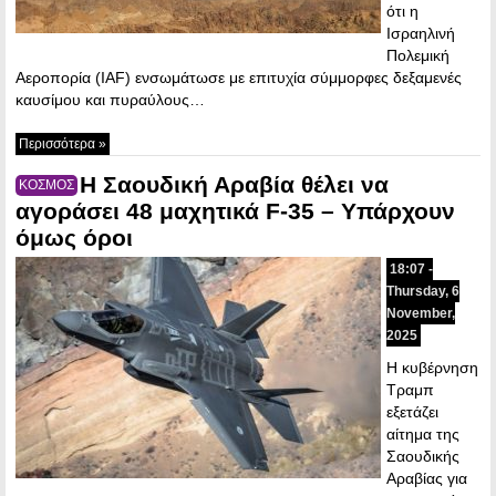
ότι η
Ισραηλινή
Πολεμική
Αεροπορία (IAF) ενσωμάτωσε με επιτυχία σύμμορφες δεξαμενές
καυσίμου και πυραύλους…
Περισσότερα »
Η Σαουδική Αραβία θέλει να
ΚΟΣΜΟΣ
αγοράσει 48 μαχητικά F-35 – Υπάρχουν
όμως όροι
18:07 -
Thursday, 6
November,
2025
Η κυβέρνηση
Τραμπ
εξετάζει
αίτημα της
Σαουδικής
Αραβίας για