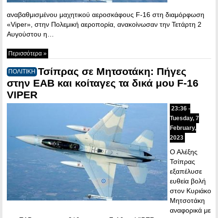
αναβαθμισμένου μαχητικού αεροσκάφους F-16 στη διαμόρφωση
«Viper», στην Πολεμική αεροπορία, ανακοίνωσαν την Τετάρτη 2
Αυγούστου η…
Περισσότερα »
Τσίπρας σε Μητσοτάκη: Πήγες
ΠΟΛΙΤΙΚΗ
στην ΕΑΒ και κοίταγες τα δικά μου F-16
VIPER
23:36 -
Tuesday, 7
February,
2023
Ο Αλέξης
Τσίπρας
εξαπέλυσε
ευθεία βολή
στον Κυριάκο
Μητσοτάκη
αναφορικά με