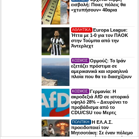
εισβολή: Ποιες πόλεις θα
«χτυπήσουν» 40αρια
Europa League:
ΑΘΛΗΤΙΚΑ:
Ήττα με 1-0 για τον ΠΑΟΚ
στην Τούμπα από την
Άντερλεχτ
Ορμούζ: Το Ιράν
ΚΟΣΜΟΣ:
εξετάζει πρόστιμα σε
αμερικανικά και ισραηλινά
πλοία που θα το διασχίζουν
Γερμανία: Η
ΚΟΣΜΟΣ:
ακροδεξιά AfD σε ιστορικό
υψηλό 28% – Διευρύνει το
προβάδισμα από το
CDU/CSU του Μερτς
Η ΕΛ.Α.Σ.
ΠΟΛΙΤΙΚΗ:
προειδοποιεί τον
Μητσοτάκη: Σε έναν πόλεμο
οι πυρηνικές εγκαταστάσεις