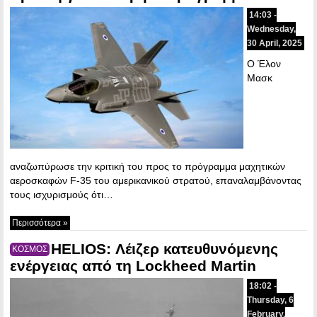
14:03 -
Wednesday,
30 April, 2025
Ο Έλον
Μασκ
αναζωπύρωσε την κριτική του προς το πρόγραμμα μαχητικών
αεροσκαφών F-35 του αμερικανικού στρατού, επαναλαμβάνοντας
τους ισχυρισμούς ότι…
Περισσότερα »
HELIOS: Λέιζερ κατευθυνόμενης
ΚΟΣΜΟΣ
ενέργειας από τη Lockheed Martin
18:02 -
Thursday, 6
February,