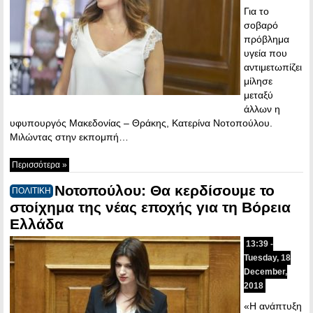
Για το
σοβαρό
πρόβλημα
υγεία που
αντιμετωπίζει
μίλησε
μεταξύ
άλλων η
υφυπουργός Μακεδονίας – Θράκης, Κατερίνα Νοτοπούλου.
Μιλώντας στην εκπομπή…
Περισσότερα »
Νοτοπούλου: Θα κερδίσουμε το
ΠΟΛΙΤΙΚΗ
στοίχημα της νέας εποχής για τη Βόρεια
Ελλάδα
13:39 -
Tuesday, 18
December,
2018
«Η ανάπτυξη