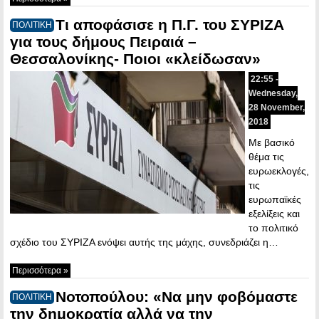
Tι αποφάσισε η Π.Γ. του ΣΥΡΙΖΑ
ΠΟΛΙΤΙΚΗ
για τους δήμους Πειραιά –
Θεσσαλονίκης- Ποιοι «κλείδωσαν»
22:55 -
Wednesday,
28 November,
2018
Με βασικό
θέμα τις
ευρωεκλογές,
τις
ευρωπαϊκές
εξελίξεις και
το πολιτικό
σχέδιο του ΣΥΡΙΖΑ ενόψει αυτής της μάχης, συνεδριάζει η…
Περισσότερα »
Νοτοπούλου: «Να μην φοβόμαστε
ΠΟΛΙΤΙΚΗ
την δημοκρατία αλλά να την