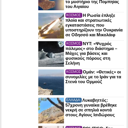
το μυστήριο της Πομπηίας
του Αιγαίου
Η Ρωσία έπληξε
ΚΟΣΜΟΣ:
πλοία και στρατιωτικές
εγκαταστάσεις που
υποστηρίζουν την Ουκρανία
σε Οδησσό και Μικολάιφ
NYT: «Ψυχρός
ΚΟΣΜΟΣ:
πόλεμος» στο διάστημα –
Μάχες για βάσεις και
φυσικούς πόρους στη
Σελήνη
Ομάν: «Θετικές» οι
ΚΟΣΜΟΣ:
συνομιλίες με το Ιράν για τα
Στενά του Ορμούζ
Λυκαβηττός:
ΕΛΛΑΔΑ:
57χρονη γυναίκα βρέθηκε
νεκρή σε σπηλιά κοντά
στους Αγίους Ισιδώρους