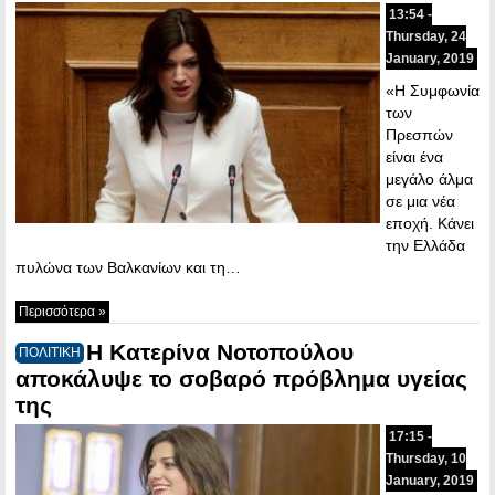
13:54 -
Thursday, 24
January, 2019
«Η Συμφωνία
των
Πρεσπών
είναι ένα
μεγάλο άλμα
σε μια νέα
εποχή. Κάνει
την Ελλάδα
πυλώνα των Βαλκανίων και τη…
Περισσότερα »
Η Κατερίνα Νοτοπούλου
ΠΟΛΙΤΙΚΗ
αποκάλυψε το σοβαρό πρόβλημα υγείας
της
17:15 -
Thursday, 10
January, 2019