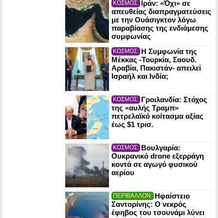
Ιράν: «Όχι» σε
ΚΟΣΜΟΣ:
απευθείας διαπραγματεύσεις
με την Ουάσιγκτον λόγω
παραβίασης της ενδιάμεσης
συμφωνίας
Η Συμφωνία της
ΚΟΣΜΟΣ:
Μέκκας -Τουρκία, Σαουδ.
Αραβία, Πακιστάν- απειλεί
Ισραήλ και Ινδία;
Γροιλανδία: Στόχος
ΚΟΣΜΟΣ:
της «αυλής Τραμπ»
πετρελαϊκό κοίτασμα αξίας
έως $1 τρισ.
Βουλγαρία:
ΚΟΣΜΟΣ:
Ουκρανικό drone εξερράγη
κοντά σε αγωγό φυσικού
αερίου
Ηφαίστειο
ΠΕΡΙΒΑΛΛΟΝ:
Σαντορίνης: Ο νεκρός
έφηβος του τσουνάμι λύνει