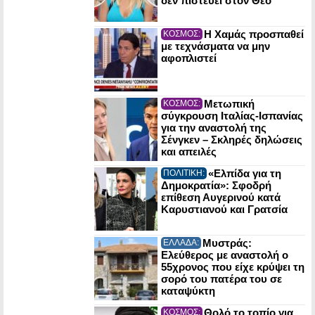
δεν πιστεύει στον Θεό
Η Χαμάς προσπαθεί
ΚΟΣΜΟΣ:
με τεχνάσματα να μην
αφοπλιστεί
Μετωπική
ΚΟΣΜΟΣ:
σύγκρουση Ιταλίας-Ισπανίας
για την αναστολή της
Σένγκεν – Σκληρές δηλώσεις
και απειλές
«Ελπίδα για τη
ΠΟΛΙΤΙΚΗ:
Δημοκρατία»: Σφοδρή
επίθεση Αυγερινού κατά
Καρυστιανού και Γρατσία
Μυστράς:
ΕΛΛΑΔΑ:
Ελεύθερος με αναστολή ο
55χρονος που είχε κρύψει τη
σορό του πατέρα του σε
καταψύκτη
Θολό το τοπίο για
ΚΟΣΜΟΣ: