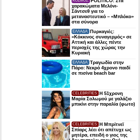
POLITICO: Στα
ΚΟΣΜΟΣ:
χαρακώματα Μελόνι-
Σάντσεθ για το
μεταναστευτικό – «Μπλόκο»
στα σύνορα
Πυρκαγιές:
ΕΛΛΑΔΑ:
«Κόκκινος συναγερμός» σε
Αττική και άλλες πέντε
περιοχές της χώρας την
Κυριακή
Τραγωδία στην
ΕΛΛΑΔΑ:
Πάρο: Νεκρό 4χρονο παιδί
σε πισίνα beach bar
Η 51χρονη
CELEBRITIES:
Μαρία Σολωμού με γαλάζιο
μπικίνι στην παραλία (φωτο)
Η Μπρίτνεϊ
CELEBRITIES:
Σπίαρς λέει ότι απέτυχε ως
μητέρα, επειδή ο γιος της