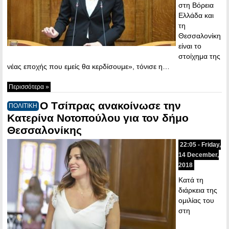
στη Βόρεια
Ελλάδα και
τη
Θεσσαλονίκη
είναι το
στοίχημα της
νέας εποχής που εμείς θα κερδίσουμε», τόνισε η…
Περισσότερα »
O Tσίπρας ανακοίνωσε την
ΠΟΛΙΤΙΚΗ
Κατερίνα Νοτοπούλου για τον δήμο
Θεσσαλονίκης
22:05 - Friday,
14 December,
2018
Kατά τη
διάρκεια της
ομιλίας του
στη