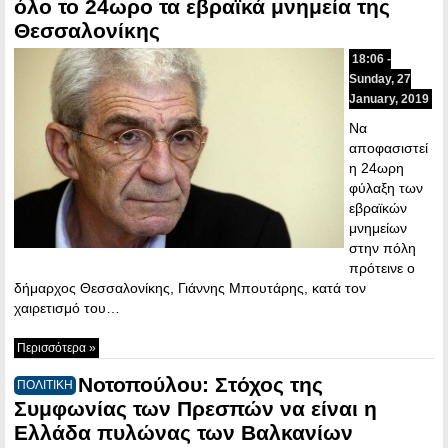
όλο το 24ωρο τα εβραϊκά μνημεία της
Θεσσαλονίκης
18:06 -
Sunday, 27
January, 2019
Να
αποφασιστεί
η 24ωρη
φύλαξη των
εβραϊκών
μνημείων
στην πόλη
πρότεινε ο
δήμαρχος Θεσσαλονίκης, Γιάννης Μπουτάρης, κατά τον
χαιρετισμό του…
Περισσότερα »
Νοτοπούλου: Στόχος της
ΠΟΛΙΤΙΚΗ
Συμφωνίας των Πρεσπών να είναι η
Ελλάδα πυλώνας των Βαλκανίων