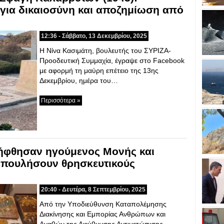
ια δικαιοσύνη και αποζημίωση από
12:36 - Σάββατο, 13 Δεκεμβρίου, 2025
Η Νίνα Κασιμάτη, βουλευτής του ΣΥΡΙΖΑ-
Προοδευτική Συμμαχία, έγραψε στο Facebook
με αφορμή τη μαύρη επέτειο της 13ης
Δεκεμβρίου, ημέρα του…
Περισσότερα »
ήφθησαν ηγούμενος Μονής και
 πουλήσουν θρησκευτικούς
20:40 - Δευτέρα, 8 Σεπτεμβρίου, 2025
Από την Υποδιεύθυνση Καταπολέμησης
Διακίνησης και Εμπορίας Ανθρώπων και