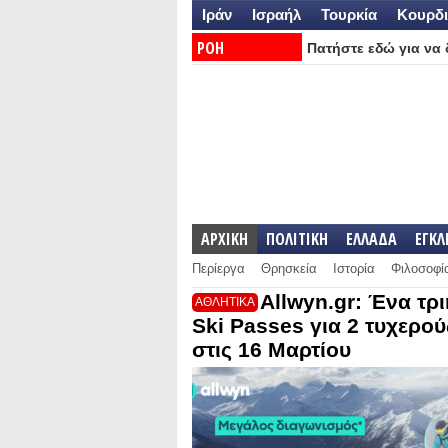
Ιράν
Ισραήλ
Τουρκία
Κουρδι
ΡΟΗ
Πατήστε εδώ για να δ
ΕΙΔΗΣΕΩΝ:
ΑΡΧΙΚΗ
ΠΟΛΙΤΙΚΗ
ΕΛΛΑΔΑ
ΕΓΚ
Περίεργα
Θρησκεία
Ιστορία
Φιλοσοφί
Allwyn.gr: Ένα τρ
ΑΘΛΗΤΙΚΑ
Ski Passes για 2 τυχερο
στις 16 Μαρτίου