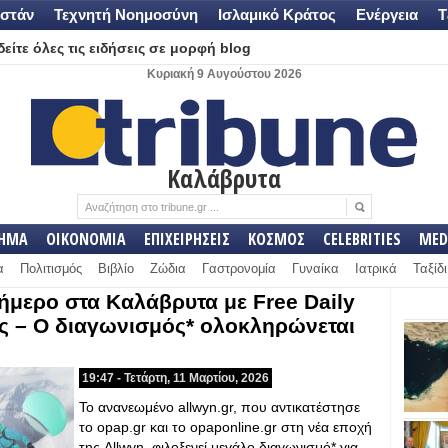
στάν
Τεχνητή Νοημοσύνη
Ισλαμικό Κράτος
Ενέργεια
Τ
είτε όλες τις ειδήσεις σε μορφή blog
Κυριακή 9 Αυγούστου 2026
Καλάβρυτα
ΛΗΜΑ
ΟΙΚΟΝΟΜΙΑ
ΕΠΙΧΕΙΡΗΣΕΙΣ
ΚΟΣΜΟΣ
CELEBRITIES
MED
α
Πολιτισμός
Βιβλίο
Ζώδια
Γαστρονομία
Γυναίκα
Ιατρικά
Ταξίδι
ιήμερο στα Καλάβρυτα με Free Daily
ύς – Ο διαγωνισμός* ολοκληρώνεται
19:47 - Τετάρτη, 11 Μαρτίου, 2026
Το ανανεωμένο allwyn.gr, που αντικατέστησε
το opap.gr και το opaponline.gr στη νέα εποχή
της Allwyn, φιλοξενεί μεγάλο διαγωνισμό* για