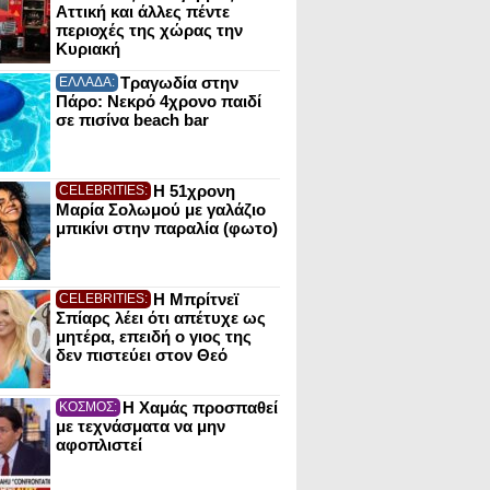
Αττική και άλλες πέντε
περιοχές της χώρας την
Κυριακή
Τραγωδία στην
ΕΛΛΑΔΑ:
Πάρο: Νεκρό 4χρονο παιδί
σε πισίνα beach bar
Η 51χρονη
CELEBRITIES:
Μαρία Σολωμού με γαλάζιο
μπικίνι στην παραλία (φωτο)
Η Μπρίτνεϊ
CELEBRITIES:
Σπίαρς λέει ότι απέτυχε ως
μητέρα, επειδή ο γιος της
δεν πιστεύει στον Θεό
Η Χαμάς προσπαθεί
ΚΟΣΜΟΣ:
με τεχνάσματα να μην
αφοπλιστεί