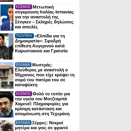
Μετωπική
ΚΟΣΜΟΣ:
σύγκρουση Ιταλίας-Ισπανίας
για την αναστολή της
Σένγκεν – Σκληρές δηλώσεις
και απειλές
«Ελπίδα για τη
ΠΟΛΙΤΙΚΗ:
Δημοκρατία»: Σφοδρή
επίθεση Αυγερινού κατά
Καρυστιανού και Γρατσία
Μυστράς:
ΕΛΛΑΔΑ:
Ελεύθερος με αναστολή ο
55χρονος που είχε κρύψει τη
σορό του πατέρα του σε
καταψύκτη
Θολό το τοπίο για
ΚΟΣΜΟΣ:
την υγεία του Μοτζταμπά
Χαμενεΐ: Πληροφορίες για
κρίσιμη κατάσταση και
απομόνωση στη Τεχεράνη
Σέρρες: Νεκροί
ΕΛΛΑΔΑ:
μητέρα και γιος σε φρικτό