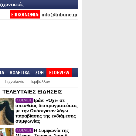
ζιχαντιστές
ΕΠΙΚΟΙΝΩΝΙΑ:
info@tribune.gr
IA
ΑΘΛΗΤΙΚΑ
ΖΩΗ
BLOGVIEW
Τεχνολογία
Περιβάλλον
ΤΕΛΕΥΤΑΙΕΣ ΕΙΔΗΣΕΙΣ
Ιράν: «Όχι» σε
ΚΟΣΜΟΣ:
απευθείας διαπραγματεύσεις
με την Ουάσιγκτον λόγω
παραβίασης της ενδιάμεσης
συμφωνίας
Η Συμφωνία της
ΚΟΣΜΟΣ:
Μέκκας -Τουρκία, Σαουδ.