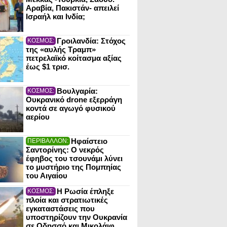
Αραβία, Πακιστάν- απειλεί
Ισραήλ και Ινδία;
Γροιλανδία: Στόχος
ΚΟΣΜΟΣ:
της «αυλής Τραμπ»
πετρελαϊκό κοίτασμα αξίας
έως $1 τρισ.
Βουλγαρία:
ΚΟΣΜΟΣ:
Ουκρανικό drone εξερράγη
κοντά σε αγωγό φυσικού
αερίου
Ηφαίστειο
ΠΕΡΙΒΑΛΛΟΝ:
Σαντορίνης: Ο νεκρός
έφηβος του τσουνάμι λύνει
το μυστήριο της Πομπηίας
του Αιγαίου
Η Ρωσία έπληξε
ΚΟΣΜΟΣ:
πλοία και στρατιωτικές
εγκαταστάσεις που
υποστηρίζουν την Ουκρανία
σε Οδησσό και Μικολάιφ