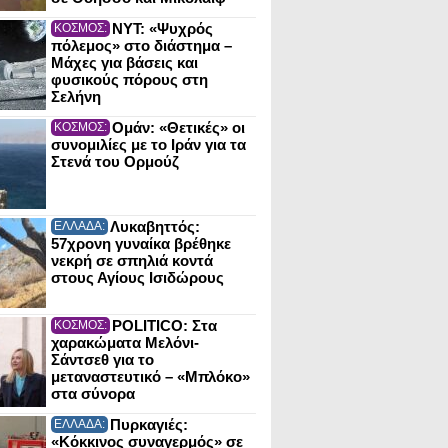
NYT: «Ψυχρός
ΚΟΣΜΟΣ:
πόλεμος» στο διάστημα –
Μάχες για βάσεις και
φυσικούς πόρους στη
Σελήνη
Ομάν: «Θετικές» οι
ΚΟΣΜΟΣ:
συνομιλίες με το Ιράν για τα
Στενά του Ορμούζ
Λυκαβηττός:
ΕΛΛΑΔΑ:
57χρονη γυναίκα βρέθηκε
νεκρή σε σπηλιά κοντά
στους Αγίους Ισιδώρους
POLITICO: Στα
ΚΟΣΜΟΣ:
χαρακώματα Μελόνι-
Σάντσεθ για το
μεταναστευτικό – «Μπλόκο»
στα σύνορα
Πυρκαγιές:
ΕΛΛΑΔΑ:
«Κόκκινος συναγερμός» σε