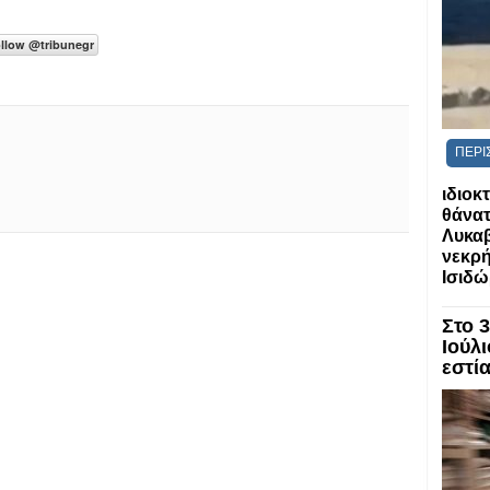
ΠΕΡΙ
ιδιοκ
θάνατ
Λυκαβ
νεκρή
Ισιδ
Στο 
Ιούλι
εστί