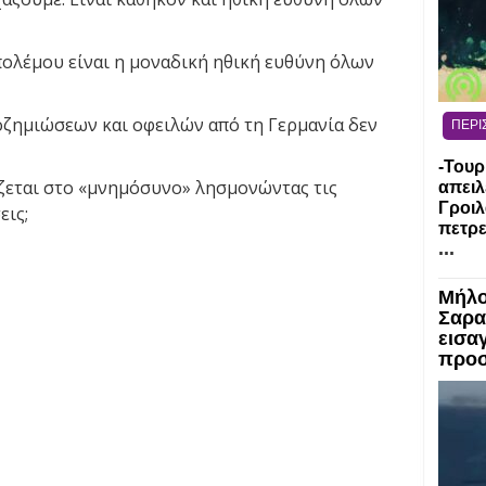
ολέμου είναι η μοναδική ηθική ευθύνη όλων
ζημιώσεων και οφειλών από τη Γερμανία δεν
ΠΕΡΙ
-Τουρ
ίζεται στο «μνημόσυνο» λησμονώντας τις
απειλ
Γροιλ
εις;
πετρε
...
Μήλο
Σαρα
εισα
προσ