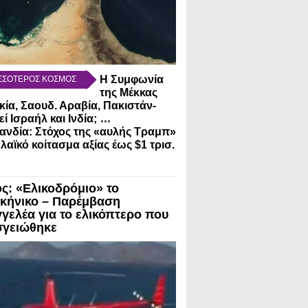
Η Συμφωνία
ΣΣΟΤΕΡΟΣ ΚΟΣΜΟΣ
της Μέκκας
κία, Σαουδ. Αραβία, Πακιστάν-
...
εί Ισραήλ και Ινδία;
ανδία: Στόχος της «αυλής Τραμπ»
λαϊκό κοίτασμα αξίας έως $1 τρισ.
ς: «Ελικοδρόμιο» το
κήνικο – Παρέμβαση
γγελέα για το ελικόπτερο που
γειώθηκε