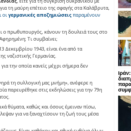
Δένδιας
, είτε για τη σύγκριση ουκρανικού με
 για τη μαύρη επέτειο της σφαγής στα Καλάβρυτα,
ι οι
γερμανικές αποζημιώσεις
παραμένουν
ι ο πρωθυπουργός, κάνουν τη δουλειά τους στο
 Αφηρημένη; Τι συμβαίνει;
3 Δεκεμβρίου 1943, είναι ένα από τα
ης ναζιστικής Γερμανίας.
για την οποία κανείς μέχρι σήμερα δεν
Ιράν
διαπ
ηρά τη συλλογική μας μνήμη», ανέφερε η
παρα
οία παρευρέθηκε στις εκδηλώσεις για την 79η
συμφ
τος.
ικά θύματα, καθώς και όσους έμειναν πίσω,
πάλεψαν για να ξαναχτίσουν τη ζωή τους μέσα
άζουμε. Είναι καθήκον και ηθική ευθύνη όλων