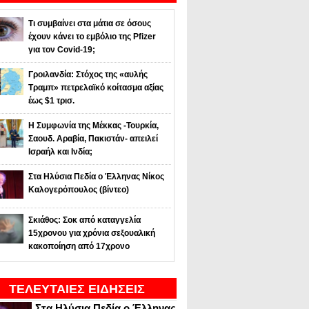
Τι συμβαίνει στα μάτια σε όσους
έχουν κάνει το εμβόλιο της Pfizer
για τον Covid-19;
Γροιλανδία: Στόχος της «αυλής
Τραμπ» πετρελαϊκό κοίτασμα αξίας
έως $1 τρισ.
Η Συμφωνία της Μέκκας -Τουρκία,
Σαουδ. Αραβία, Πακιστάν- απειλεί
Ισραήλ και Ινδία;
Στα Ηλύσια Πεδία ο Έλληνας Νίκος
Καλογερόπουλος (βίντεο)
Σκιάθος: Σοκ από καταγγελία
15χρονου για χρόνια σεξουαλική
κακοποίηση από 17χρονο
ΤΕΛΕΥΤΑΙΕΣ ΕΙΔΗΣΕΙΣ
Στα Ηλύσια Πεδία ο Έλληνας