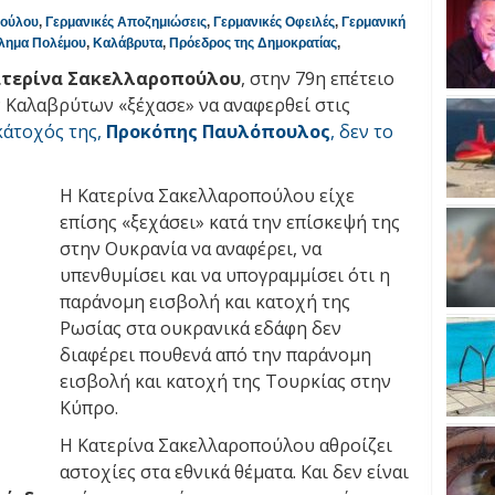
πούλου
,
Γερμανικές Αποζημιώσεις
,
Γερμανικές Οφειλές
,
Γερμανική
λημα Πολέμου
,
Καλάβρυτα
,
Πρόεδρος της Δημοκρατίας
,
τερίνα Σακελλαροπούλου
, στην 79η επέτειο
Καλαβρύτων «ξέχασε» να αναφερθεί στις
κάτοχός της,
Προκόπης Παυλόπουλος
, δεν το
Η Κατερίνα Σακελλαροπούλου είχε
επίσης «ξεχάσει» κατά την επίσκεψή της
στην Ουκρανία να αναφέρει, να
υπενθυμίσει και να υπογραμμίσει ότι η
παράνομη εισβολή και κατοχή της
Ρωσίας στα ουκρανικά εδάφη δεν
διαφέρει πουθενά από την παράνομη
εισβολή και κατοχή της Τουρκίας στην
Κύπρο.
Η Κατερίνα Σακελλαροπούλου αθροίζει
αστοχίες στα εθνικά θέματα. Και δεν είναι