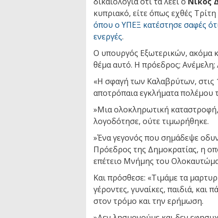
δικαιολογία ότι τα λέει ο
Νίκος 
κυπριακό, είτε όπως εχθές Τρίτη
όπου ο ΥΠΕΞ κατέστησε σαφές ότ
ενεργές
.
Ο υπουργός Εξωτερικών, ακόμα κ
θέμα αυτό. Η πρόεδρος; Ανέμελη;
«Η σφαγή των Καλαβρύτων, στις 1
αποτρόπαια εγκλήματα πολέμου τ
»Μια ολοκληρωτική καταστροφή, 
λογοδότησε, ούτε τιμωρήθηκε.
»Ένα γεγονός που σημάδεψε οδυν
Πρόεδρος της Δημοκρατίας, η οπ
επέτειο Μνήμης του Ολοκαυτώμα
Και πρόσθεσε: «Τιμάμε τα μαρτυρ
γέροντες, γυναίκες, παιδιά, και 
στον τρόμο και την ερήμωση.
»Δεν λησμονούμε και δεν εφησυχ