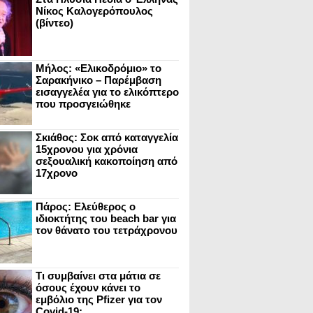
Νίκος Καλογερόπουλος
(βίντεο)
Μήλος: «Ελικοδρόμιο» το
Σαρακήνικο – Παρέμβαση
εισαγγελέα για το ελικόπτερο
που προσγειώθηκε
Σκιάθος: Σοκ από καταγγελία
15χρονου για χρόνια
σεξουαλική κακοποίηση από
17χρονο
Πάρος: Ελεύθερος ο
ιδιοκτήτης του beach bar για
τον θάνατο του τετράχρονου
Τι συμβαίνει στα μάτια σε
όσους έχουν κάνει το
εμβόλιο της Pfizer για τον
Covid-19;