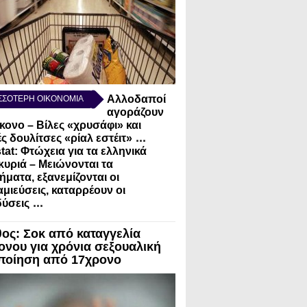
Αλλοδαποί
ΣΣΟΤΕΡΗ ΟΙΚΟΝΟΜΙΑ
αγοράζουν
κονο – Βίλες «χρυσάφι» και
...
ς δουλίτσες «ρίαλ εστέιτ»
tat: Φτώχεια για τα ελληνικά
κυριά – Μειώνονται τα
ήματα, εξανεμίζονται οι
μιεύσεις, καταρρέουν οι
...
ύσεις
θος: Σοκ από καταγγελία
ονου για χρόνια σεξουαλική
ποίηση από 17χρονο