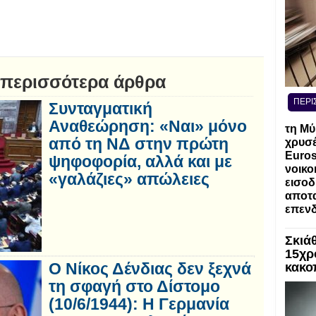
 περισσότερα άρθρα
ΠΕΡΙ
Συνταγματική
Αναθεώρηση: «Ναι» μόνο
τη Μύ
από τη ΝΔ στην πρώτη
χρυσέ
Euros
ψηφοφορία, αλλά και με
νοικο
«γαλάζιες» απώλειες
εισοδ
αποτα
επενδ
Σκιά
15χρ
Ο Νίκος Δένδιας δεν ξεχνά
κακο
τη σφαγή στο Δίστομο
(10/6/1944): Η Γερμανία