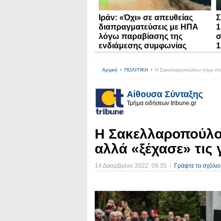
Ιράν: «Όχι» σε απευθείας
Σ
διαπραγματεύσεις με ΗΠΑ
1
λόγω παραβίασης της
σ
ενδιάμεσης συμφωνίας
1
Αρχική
ΠΟΛΙΤΙΚΗ
Η Σακελλαροπούλου πήγε στα 
Αίθουσα Σύνταξης
Τμήμα ειδήσεων tribune.gr
Η Σακελλαροπούλο
αλλά «ξέχασε» τις
14 Δεκεμβρίου 2022
, 09:35
|
Γράψτε το σχόλιο