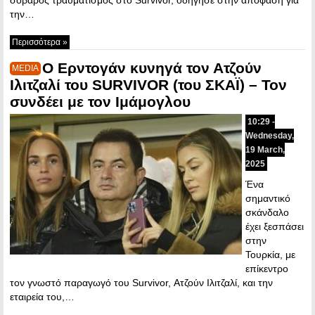
την…
Περισσότερα »
Ο Ερντογάν κυνηγά τον Ατζούν
MEDIA
Ιλιτζαλί του SURVIVOR (του ΣΚΑΪ) – Τον
συνδέει με τον Ιμάμογλου
10:29 -
Wednesday,
19 March,
2025
Ένα
σημαντικό
σκάνδαλο
έχει ξεσπάσει
στην
Τουρκία, με
επίκεντρο
τον γνωστό παραγωγό του Survivor, Ατζούν Ιλιτζαλί, και την
εταιρεία του,…