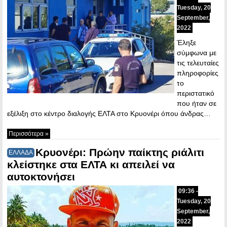
Tuesday, 20
September,
2022
Έληξε
σύμφωνα με
τις τελευταίες
πληροφορίες
το
περιστατικό
που ήταν σε
εξέλιξη στο κέντρο διαλογής ΕΛΤΑ στο Κρυονέρι όπου άνδρας…
Περισσότερα »
Κρυονέρι: Πρώην παίκτης ριάλιτι
ΕΛΛΑΔΑ
κλείστηκε στα ΕΛΤΑ κι απειλεί να
αυτοκτονήσει
09:36 -
Tuesday, 20
September,
2022