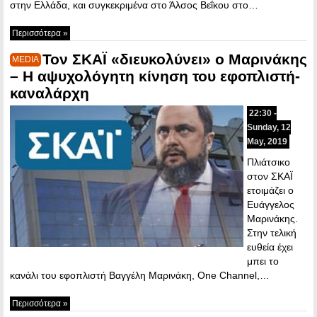
στην Ελλάδα, και συγκεκριμένα στο Άλσος Βεΐκου στο…
Περισσότερα »
Τον ΣΚΑΪ «διευκολύνει» ο Μαρινάκης
MEDIA
– Η αψυχολόγητη κίνηση του εφοπλιστή-
καναλάρχη
22:30 -
Sunday, 12
May, 2019
Πλιάτσικο
στον ΣΚΑΪ
ετοιμάζει ο
Ευάγγελος
Μαρινάκης.
Στην τελική
ευθεία έχει
μπει το
κανάλι του εφοπλιστή Βαγγέλη Μαρινάκη, One Channel,…
Περισσότερα »