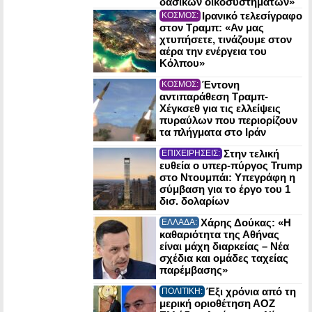
δασικών οικοσυστημάτων»
Ιρανικό τελεσίγραφο
ΚΟΣΜΟΣ:
στον Τραμπ: «Αν μας
χτυπήσετε, τινάζουμε στον
αέρα την ενέργεια του
Κόλπου»
Έντονη
ΚΟΣΜΟΣ:
αντιπαράθεση Τραμπ-
Χέγκσεθ για τις ελλείψεις
πυραύλων που περιορίζουν
τα πλήγματα στο Ιράν
Στην τελική
ΕΠΙΧΕΙΡΗΣΕΙΣ:
ευθεία ο υπερ-πύργος Trump
στο Ντουμπάι: Υπεγράφη η
σύμβαση για το έργο του 1
δισ. δολαρίων
Χάρης Δούκας: «Η
ΕΛΛΑΔΑ:
καθαριότητα της Αθήνας
είναι μάχη διαρκείας – Νέα
σχέδια και ομάδες ταχείας
παρέμβασης»
Έξι χρόνια από τη
ΠΟΛΙΤΙΚΗ:
μερική οριοθέτηση ΑΟΖ