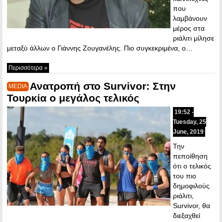
που
λαμβάνουν
μέρος στα
ριάλιτι μίλησε
μεταξύ άλλων ο Γιάννης Ζουγανέλης. Πιο συγκεκριμένα, ο…
Περισσότερα »
Ανατροπή στο Survivor: Στην
MEDIA
Τουρκία ο μεγάλος τελικός
19:52 -
Tuesday, 25
June, 2019
Την
πεποίθηση
ότι ο τελικός
του πιο
δημοφιλούς
ριάλιτι,
Survivor, θα
διεξαχθεί