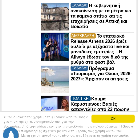
Η κυβερνητική
ΕΛΛΑΔΑ:
ανακοίνωση με τα μέτρα για
τα καμένα σπίτια και τις
επιχειρήσεις σε Αττική και
Βοιωτία
Το επετειακό
ΔΙΑΣΚΕΔΑΣΗ:
Release Athens 2026 έριξε
αυλαία με αξέχαστα live και
μοναδικές εμπειρίες – Η
Allwyn έδωσε τον δικό της
ρυθμό στο φεστιβάλ
Πρόγραμμα
ΕΛΛΑΔΑ:
«Τουρισμός για Όλους 2026-
2027»: Άρχισαν οι αιτήσεις
Κόμμα
ΠΟΛΙΤΙΚΗ:
Καρυστιανού: Βαριές
καταγγελίες από 22 πρώην
στελέχη της Ελπίδας για τη
Αυτός ο ιστότοπος χρησιμοποιεί cookie από το Google
OK
Δημοκρατία
για την παροχή των υπηρεσιών του, για την
εξατομίκευση διαφημίσεων και για την ανάλυση της επισκεψιμότητας. Η Google
κοινοποιεί πληροφορίες σχετικά με την από μέρους σας χρήση αυτού του
© 2026
Tribune.gr
All rights reserved.
Entries RSS
ιστότοπου. Με τη χρήση αυτού του ιστότοπου, αποδέχεστε τη χρήση των cookie.