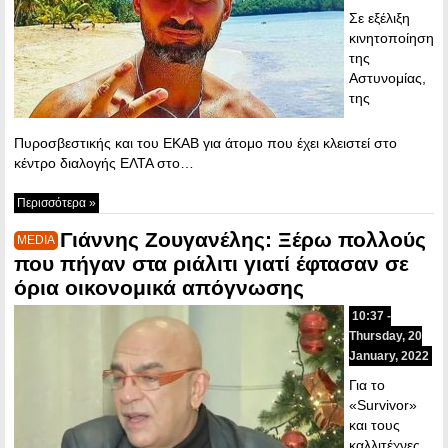
Σε εξέλιξη
κινητοποίηση
της
Aστυνομίας,
της
Πυροσβεστικής και του ΕΚΑΒ για άτομο που έχει κλειστεί στο
κέντρο διαλογής ΕΛΤΑ στο…
Περισσότερα »
Γιάννης Ζουγανέλης: Ξέρω πολλούς
MEDIA
που πήγαν στα ριάλιτι γιατί έφτασαν σε
όρια οικονομικά απόγνωσης
10:37 -
Thursday, 20
January, 2022
Για το
«Survivor»
και τους
καλλιτέχνες