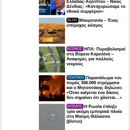
Ελλάδας-Αιγύπτου – Νίκος
Δένδιας: «Κατοχυρώσαμε το
εθνικό συμφέρον»
Μαυριτανία – Ένας
BLOG:
υπέροχος κόσμος
ΗΠΑ: Πυροβολισμοί
ΚΟΣΜΟΣ:
στη Βόρεια Καρολίνα –
Αναφορές για πολλούς
νεκρούς
Παρανάλωμα του
ΠΟΛΙΤΙΚΗ:
πυρός 306.000 στρέμματα
και ο Μητσοτάκης δηλώνει:
«Όταν καίγεται ένα δάσος
δεν σημαίνει ότι χάνεται…»
Η Ρωσία έπληξε
ΚΟΣΜΟΣ:
τρία ακόμη εμπορικά πλοία
στη Μαύρη Θάλασσα
(βίντεο)