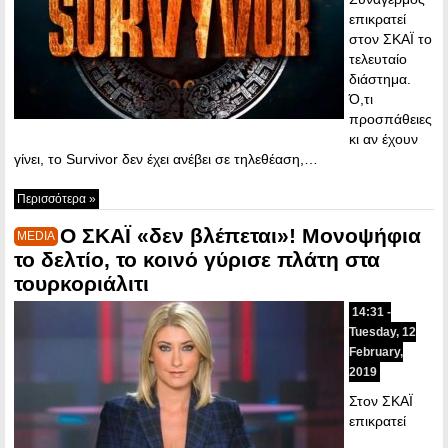
επικρατεί
στον ΣΚΑΪ το
τελευταίο
διάστημα.
Ό,τι
προσπάθειες
κι αν έχουν
γίνει, το Survivor δεν έχει ανέβει σε τηλεθέαση,…
Περισσότερα »
Ο ΣΚΑΪ «δεν βλέπεται»! Μονοψήφια
MEDIA
το δελτίο, το κοινό γύρισε πλάτη στα
τουρκοριάλιτι
14:31 -
Tuesday, 12
February,
2019
Στον ΣΚΑΪ
επικρατεί