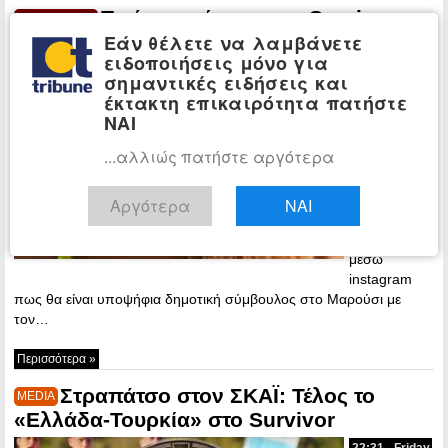
Πρώην παίκτρια του Survivor
CELEBRITIES
Εάν θέλετε να λαμβάνετε
κατεβαίνει στην πολιτική (φωτο)
ειδοποιήσεις μόνο για
21:03 -
σημαντικές ειδήσεις και
Saturday, 6
έκτακτη επικαιρότητα πατήστε
April, 2019
ΝΑΙ
H πρώην
...αλλιώς πατήστε αργότερα
παίκτρια του
Survivor
Σάρα
Αργότερα
ΝΑΙ
Εσκενάζυ
ανακοίνωσε
μέσω
instagram
πως θα είναι υποψήφια δημοτική σύμβουλος στο Μαρούσι με
τον…
Περισσότερα »
Στραπάτσο στον ΣΚΑΪ: Τέλος το
MEDIA
«Ελλάδα-Τουρκία» στο Survivor
22:31 - Friday,