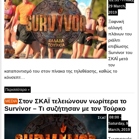
29 March,
2019
Ξαφνική
αλλαγή
πλάνων του
ριάλιτι
επιβίωσης
Survivor του
ΣΚΑΪ μετά
τον
καταποντισμό του στον πίνακα της τηλεθέασης, καθώς το
κόνσεπτ…
Περισσότερα »
Στον ΣΚΑΪ τελειώνουν νωρίτερα το
MEDIA
Survivor – Τι συζήτησαν με τον Τούρκο
08:00 -
Saturday, 9
March, 2019
Συναγερμός