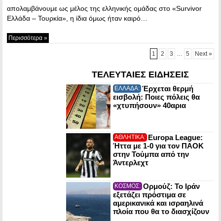
απολαμβάνουμε ως μέλος της ελληνικής ομάδας στο «Survivor
Ελλάδα – Τουρκία», η ίδια όμως ήταν καιρό…
Περισσότερα »
1
2
3
…
5
Next »
ΤΕΛΕΥΤΑΙΕΣ ΕΙΔΗΣΕΙΣ
Έρχεται θερμή
ΕΛΛΑΔΑ:
εισβολή: Ποιες πόλεις θα
«χτυπήσουν» 40αρια
Europa League:
ΑΘΛΗΤΙΚΑ:
Ήττα με 1-0 για τον ΠΑΟΚ
στην Τούμπα από την
Άντερλεχτ
Ορμούζ: Το Ιράν
ΚΟΣΜΟΣ:
εξετάζει πρόστιμα σε
αμερικανικά και ισραηλινά
πλοία που θα το διασχίζουν