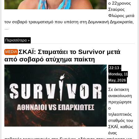
ο 22χρονος
Σταύρος
Φλώρος μετά
τον σοβαρό τραυματισμό που υπέστη στη Δομινικανή Δημοκρατία,
…
Περισσότερα »
ΣΚΑΪ: Σταματάει το Survivor μετά
MEDIA
από σοβαρό ατύχημα παίκτη
22:13 -
Monday, 11
May, 2026
Σε έκτακτη
ανακοίνωση
προχώρησε
ο
τηλεοπτικός
σταθμός του
ΣΚΑΪ, καθώς
ένας
σοβαρός τραυματισμός στο Survivor, οδήγησε στην απόφαση για