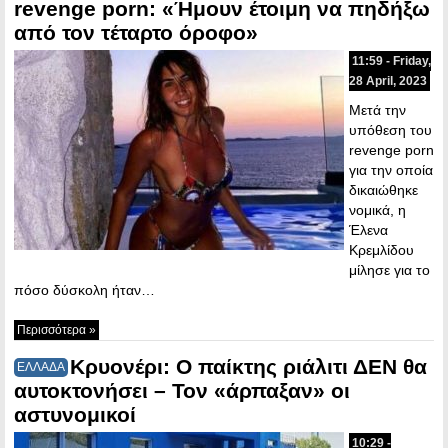
revenge porn: «Ήμουν έτοιμη να πηδήξω
από τον τέταρτο όροφο»
11:59 - Friday,
28 April, 2023
Μετά την
υπόθεση του
revenge porn
για την οποία
δικαιώθηκε
νομικά, η
Έλενα
Κρεμλίδου
μίλησε για το
πόσο δύσκολη ήταν…
Περισσότερα »
Κρυονέρι: Ο παίκτης ριάλιτι ΔΕΝ θα
ΕΛΛΑΔΑ
αυτοκτονήσει – Τον «άρπαξαν» οι
αστυνομικοί
10:29 -