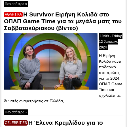
Περισσότερα »
Η Survivor Ειρήνη Κολιδά στο
ΑΘΛΗΤΙΚΑ
ΟΠΑΠ Game Time για τα μεγάλα ματς του
Σαββατοκύριακου (βίντεο)
19:09 - Friday,
12 January,
2024
Η Ειρήνη
Κολιδά κάνει
ποδαρικό
στο πρώτο,
για το 2024,
ΟΠΑΠ Game
Time και
σχολιάζει τις
δυνατές αναμετρήσεις σε Ελλάδα,…
Περισσότερα »
Η Έλενα Κρεμλίδου για το
CELEBRITIES