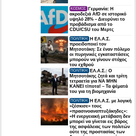
Γερμανία: Η
ΚΟΣΜΟΣ:
ακροδεξιά AfD σε ιστορικό
υψηλό 28% – Διευρύνει το
προβάδισμα από το
CDU/CSU του Μερτς
Η ΕΛ.Α.Σ.
ΠΟΛΙΤΙΚΗ:
προειδοποιεί τον
Μητσοτάκη: Σε έναν πόλεμο
οι πυρηνικές εγκαταστάσεις
μπορούν να γίνουν στόχος
του εχθρού
ΕΛ.Α.Σ.: Ο
ΠΟΛΙΤΙΚΗ:
Μητσοτάκης ζητά και τρίτη
τετραετία για ΝΑ ΜΗΝ
ΚΑΝΕΙ τίποτα! – Τα ψέματά
του για τη βιομηχανία
Η ΕΛ.Α.Σ. με λογική
ΠΟΛΙΤΙΚΗ:
«ξέσκισε» τους
«πρασινοαναπτυξάκηδες»:
«Η ενεργειακή μετάβαση δεν
μπορεί να γίνεται εις βάρος
της ασφάλειας των πολιτών
ούτε της προστασίας των