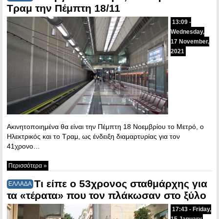
Τραμ την Πέμπτη 18/11
13:09 -
Wednesday,
17 November,
2021
Ακινητοποιημένα θα είναι την Πέμπτη 18 Νοεμβρίου το Μετρό, ο
Ηλεκτρικός και το Τραμ, ως ένδειξη διαμαρτυρίας για τον
41χρονο…
Περισσότερα »
Τι είπε ο 53χρονος σταθμάρχης για
ΕΛΛΑΔΑ
τα «τέρατα» που τον πλάκωσαν στο ξύλο
17:43 - Friday,
15 January,