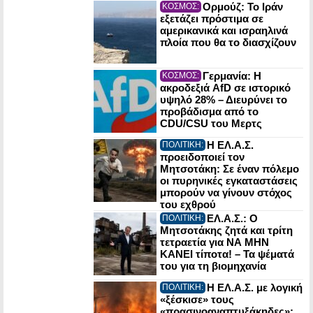
Ορμούζ: Το Ιράν
ΚΟΣΜΟΣ:
εξετάζει πρόστιμα σε
αμερικανικά και ισραηλινά
πλοία που θα το διασχίζουν
Γερμανία: Η
ΚΟΣΜΟΣ:
ακροδεξιά AfD σε ιστορικό
υψηλό 28% – Διευρύνει το
προβάδισμα από το
CDU/CSU του Μερτς
Η ΕΛ.Α.Σ.
ΠΟΛΙΤΙΚΗ:
προειδοποιεί τον
Μητσοτάκη: Σε έναν πόλεμο
οι πυρηνικές εγκαταστάσεις
μπορούν να γίνουν στόχος
του εχθρού
ΕΛ.Α.Σ.: Ο
ΠΟΛΙΤΙΚΗ:
Μητσοτάκης ζητά και τρίτη
τετραετία για ΝΑ ΜΗΝ
ΚΑΝΕΙ τίποτα! – Τα ψέματά
του για τη βιομηχανία
Η ΕΛ.Α.Σ. με λογική
ΠΟΛΙΤΙΚΗ:
«ξέσκισε» τους
«πρασινοαναπτυξάκηδες»: