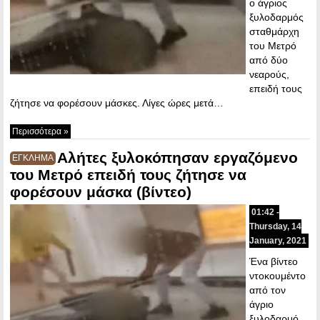
ο άγριος
ξυλοδαρμός
σταθμάρχη
του Μετρό
από δύο
νεαρούς,
επειδή τους
ζήτησε να φορέσουν μάσκες. Λίγες ώρες μετά…
Περισσότερα »
Αλήτες ξυλοκόπησαν εργαζόμενο
ΕΓΚΛΗΜΑ
του Μετρό επειδή τους ζήτησε να
φορέσουν μάσκα (βίντεο)
01:42 -
Thursday, 14
January, 2021
Ένα βίντεο
ντοκουμέντο
από τον
άγριο
ξυλοδαρμό