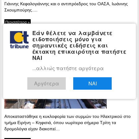
Γιάννης Κεφαλογιάννης και ο αντιπρόεδρος του ΟΑΣΑ, Ιωάννης
Σκουμπούρης….
Περισσότερα »
Εάν θέλετε να λαμβάνετε
«Τηλέμαχος» – Αποκαταστάθηκε η
ΕΛΛΑΔΑ
ειδοποιήσεις μόνο για
κυκλοφορία στον Ηλεκτρικό
σημαντικές ειδήσεις και
έκτακτη επικαιρότητα πατήστε
11:04 -
ΝΑΙ
Tuesday, 8
January, 2019
...αλλιώς πατήστε αργότερα
Αργότερα
ΝΑΙ
Αποκαταστάθηκε η κυκλοφορία των συρμών του Ηλεκτρικού στο
τμήμα Ειρήνη – Κηφισιά, όπου νωρίτερα σήμερα Τρίτη τα
δρομολόγια είχαν διακοπεί…