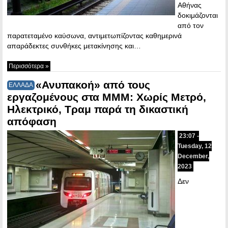
Αθήνας
δοκιμάζονται
από τον
παρατεταμένο καύσωνα, αντιμετωπίζοντας καθημερινά
απαράδεκτες συνθήκες μετακίνησης και…
Περισσότερα »
«Ανυπακοή» από τους
ΕΛΛΑΔΑ
εργαζομένους στα ΜΜΜ: Χωρίς Μετρό,
Ηλεκτρικό, Τραμ παρά τη δικαστική
απόφαση
23:07 -
Tuesday, 12
December,
2023
Δεν