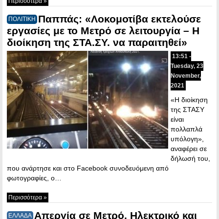
Περισσότερα »
Παππάς: «Λοκομοτίβα εκτελούσε
ΠΟΛΙΤΙΚΗ
εργασίες με το Μετρό σε λειτουργία – Η
διοίκηση της ΣΤΑ.ΣΥ. να παραιτηθεί»
13:51 -
Tuesday, 23
November,
2021
«Η διοίκηση
της ΣΤΑΣΥ
είναι
πολλαπλά
υπόλογη»,
αναφέρει σε
δήλωσή του,
που ανάρτησε και στο Facebook συνοδευόμενη από
φωτογραφίες, ο…
Περισσότερα »
Απεργία σε Μετρό, Ηλεκτρικό και
ΕΛΛΑΔΑ