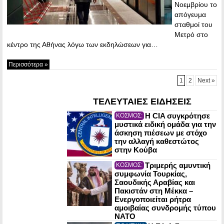
Νοεμβρίου το
απόγευμα
σταθμοί του
Μετρό στο
κέντρο της Αθήνας λόγω των εκδηλώσεων για…
Περισσότερα »
1
2
Next »
ΤΕΛΕΥΤΑΙΕΣ ΕΙΔΗΣΕΙΣ
Η CIA συγκρότησε
ΚΟΣΜΟΣ:
μυστικά ειδική ομάδα για την
άσκηση πιέσεων με στόχο
την αλλαγή καθεστώτος
στην Κούβα
Τριμερής αμυντική
ΚΟΣΜΟΣ:
συμφωνία Τουρκίας,
Σαουδικής Αραβίας και
Πακιστάν στη Μέκκα –
Ενεργοποιείται ρήτρα
αμοιβαίας συνδρομής τύπου
NATO