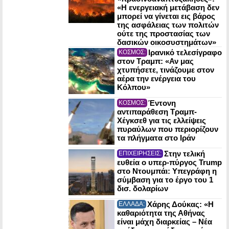
«Η ενεργειακή μετάβαση δεν
μπορεί να γίνεται εις βάρος
της ασφάλειας των πολιτών
ούτε της προστασίας των
δασικών οικοσυστημάτων»
Ιρανικό τελεσίγραφο
ΚΟΣΜΟΣ:
στον Τραμπ: «Αν μας
χτυπήσετε, τινάζουμε στον
αέρα την ενέργεια του
Κόλπου»
Έντονη
ΚΟΣΜΟΣ:
αντιπαράθεση Τραμπ-
Χέγκσεθ για τις ελλείψεις
πυραύλων που περιορίζουν
τα πλήγματα στο Ιράν
Στην τελική
ΕΠΙΧΕΙΡΗΣΕΙΣ:
ευθεία ο υπερ-πύργος Trump
στο Ντουμπάι: Υπεγράφη η
σύμβαση για το έργο του 1
δισ. δολαρίων
Χάρης Δούκας: «Η
ΕΛΛΑΔΑ:
καθαριότητα της Αθήνας
είναι μάχη διαρκείας – Νέα