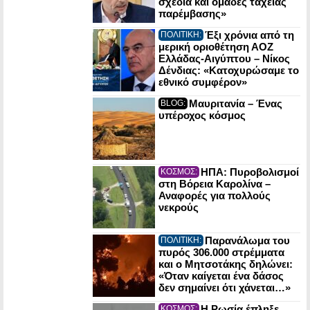
σχέδια και ομάδες ταχείας
παρέμβασης»
Έξι χρόνια από τη
ΠΟΛΙΤΙΚΗ:
μερική οριοθέτηση ΑΟΖ
Ελλάδας-Αιγύπτου – Νίκος
Δένδιας: «Κατοχυρώσαμε το
εθνικό συμφέρον»
Μαυριτανία – Ένας
BLOG:
υπέροχος κόσμος
ΗΠΑ: Πυροβολισμοί
ΚΟΣΜΟΣ:
στη Βόρεια Καρολίνα –
Αναφορές για πολλούς
νεκρούς
Παρανάλωμα του
ΠΟΛΙΤΙΚΗ:
πυρός 306.000 στρέμματα
και ο Μητσοτάκης δηλώνει:
«Όταν καίγεται ένα δάσος
δεν σημαίνει ότι χάνεται…»
Η Ρωσία έπληξε
ΚΟΣΜΟΣ: