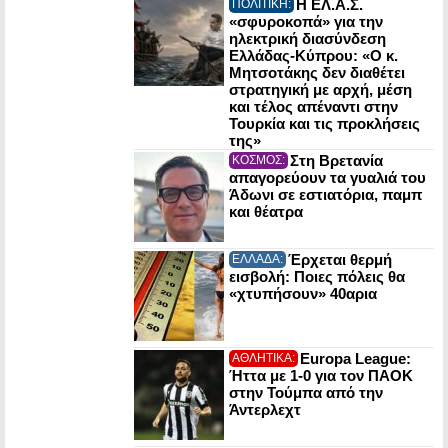
Η ΕΛ.Α.Σ.
ΠΟΛΙΤΙΚΗ:
«σφυροκοπά» για την
ηλεκτρική διασύνδεση
Ελλάδας-Κύπρου: «Ο κ.
Μητσοτάκης δεν διαθέτει
στρατηγική με αρχή, μέση
και τέλος απέναντι στην
Τουρκία και τις προκλήσεις
της»
Στη Βρετανία
ΚΟΣΜΟΣ:
απαγορεύουν τα γυαλιά του
Άδωνι σε εστιατόρια, παμπ
και θέατρα
Έρχεται θερμή
ΕΛΛΑΔΑ:
εισβολή: Ποιες πόλεις θα
«χτυπήσουν» 40αρια
Europa League:
ΑΘΛΗΤΙΚΑ:
Ήττα με 1-0 για τον ΠΑΟΚ
στην Τούμπα από την
Άντερλεχτ