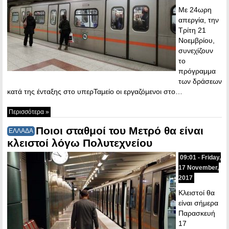
Με 24ωρη
απεργία, την
Τρίτη 21
Νοεμβρίου,
συνεχίζουν
το
πρόγραμμα
των δράσεων
κατά της ένταξης στο υπερΤαμείο οι εργαζόμενοι στο…
Περισσότερα »
Ποιοι σταθμοί του Μετρό θα είναι
ΕΛΛΑΔΑ
κλειστοί λόγω Πολυτεχνείου
09:01 - Friday,
17 November,
2017
Κλειστοί θα
είναι σήμερα
Παρασκευή
17