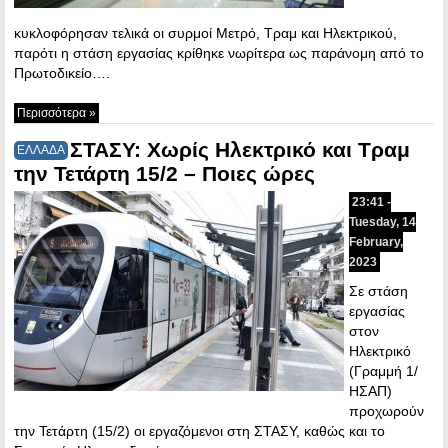
κυκλοφόρησαν τελικά οι συρμοί Μετρό, Τραμ και Ηλεκτρικού,
παρότι η στάση εργασίας κρίθηκε νωρίτερα ως παράνομη από το
Πρωτοδικείο….
Περισσότερα »
ΣΤΑΣΥ: Χωρίς Ηλεκτρικό και Τραμ
ΕΛΛΑΔΑ
την Τετάρτη 15/2 – Ποιες ώρες
23:41 -
Tuesday, 14
February,
2023
Σε στάση
εργασίας
στον
Ηλεκτρικό
(Γραμμή 1/
ΗΣΑΠ)
προχωρούν
την Τετάρτη (15/2) οι εργαζόμενοι στη ΣΤΑΣΥ, καθώς και το