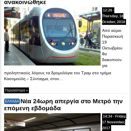
ανακοινώθηκε
12:26 -
Thursday, 18
October, 2018
Από αύριο
Παρασκευή
19
Οκτωβρίου
θα
διακοπούν
για
προληπτικούς λόγους τα δρομολόγια του Tραμ στο τμήμα
Κασομούλη – Σύνταγμα, στον…
Περισσότερα »
Νέα 24ωρη απεργία στο Μετρό την
ΕΛΛΑΔΑ
επόμενη εβδομάδα
14:34 - Friday,
17 November,
2017