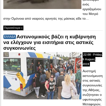
ενός
εργαζομένου
του Μετρό
στην Ομόνοια από νεαρούς αρνητές της μάσκας είδε το…
Περισσότερα »
Αστυνομικούς βάζει η κυβέρνηση
ΕΛΛΑΔΑ
να ελέγχουν για εισιτήρια στις αστικές
συγκοινωνίες
22:08 - Friday,
9 August,
2019
Αυστηρή
αστυνόμευση
στις αστικές
συγκοινωνίες
της Αθήνας,
συζήτησαν ο
υφυπουργός
Μεταφορών,