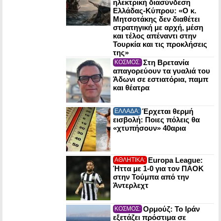
ηλεκτρική διασύνδεση
Ελλάδας-Κύπρου: «Ο κ.
Μητσοτάκης δεν διαθέτει
στρατηγική με αρχή, μέση
και τέλος απέναντι στην
Τουρκία και τις προκλήσεις
της»
Στη Βρετανία
ΚΟΣΜΟΣ:
απαγορεύουν τα γυαλιά του
Άδωνι σε εστιατόρια, παμπ
και θέατρα
Έρχεται θερμή
ΕΛΛΑΔΑ:
εισβολή: Ποιες πόλεις θα
«χτυπήσουν» 40αρια
Europa League:
ΑΘΛΗΤΙΚΑ:
Ήττα με 1-0 για τον ΠΑΟΚ
στην Τούμπα από την
Άντερλεχτ
Ορμούζ: Το Ιράν
ΚΟΣΜΟΣ:
εξετάζει πρόστιμα σε