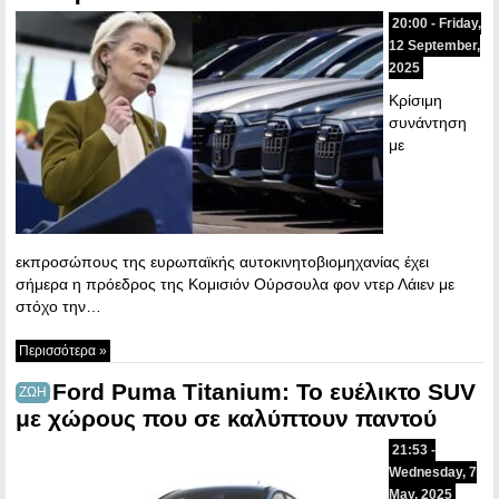
20:00 - Friday,
12 September,
2025
Κρίσιμη
συνάντηση
με
εκπροσώπους της ευρωπαϊκής αυτοκινητοβιομηχανίας έχει
σήμερα η πρόεδρος της Κομισιόν Ούρσουλα φον ντερ Λάιεν με
στόχο την…
Περισσότερα »
Ford Puma Titanium: Το ευέλικτο SUV
ΖΩΗ
με χώρους που σε καλύπτουν παντού
21:53 -
Wednesday, 7
May, 2025