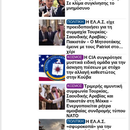
Σε κλίμα συγκίνησης το
μνημόσυνο
Η ΕΛ.Α.Σ. είχε
ΠΟΛΙΤΙΚΗ:
προειδοποιήσει για τη
συμμαχία Τουρκίας-
Σαουδικής Αραβίας-
Πακιστάν – Ο Μητσοτάκης
έμεινε με τους Patriot στο…
χέρι
Η CIA συγκρότησε
ΚΟΣΜΟΣ:
μυστικά ειδική ομάδα για την
άσκηση πιέσεων με στόχο
την αλλαγή καθεστώτος
στην Κούβα
Τριμερής αμυντική
ΚΟΣΜΟΣ:
συμφωνία Τουρκίας,
Σαουδικής Αραβίας και
Πακιστάν στη Μέκκα –
Ενεργοποιείται ρήτρα
αμοιβαίας συνδρομής τύπου
NATO
Η ΕΛ.Α.Σ.
ΠΟΛΙΤΙΚΗ:
«σφυροκοπά» για την