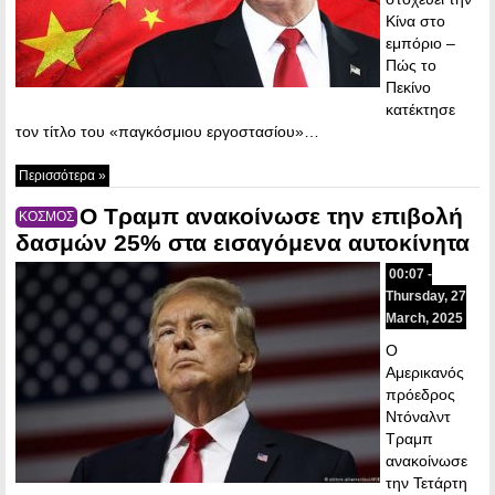
Κίνα στο
εμπόριο –
Πώς το
Πεκίνο
κατέκτησε
τον τίτλο του «παγκόσμιου εργοστασίου»…
Περισσότερα »
Ο Τραμπ ανακοίνωσε την επιβολή
ΚΟΣΜΟΣ
δασμών 25% στα εισαγόμενα αυτοκίνητα
00:07 -
Thursday, 27
March, 2025
Ο
Aμερικανός
πρόεδρος
Ντόναλντ
Τραμπ
ανακοίνωσε
την Τετάρτη