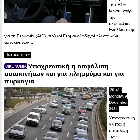
του Έλον
Μασκ υπέρ
της
ακροδεξιάς
Εναλλακτικής
για τη Γερμανία (AfD), πολλοί Γερμανοί οδηγοί ηλεκτρικών
αυτοκινήτων…
Περισσότερα »
Υποχρεωτική η ασφάλιση
ΟΙΚΟΝΟΜΙΑ
αυτοκινήτων και για πλημμύρα και για
πυρκαγιά
20:41 -
Monday, 9
December,
2024
Υποχρεωτική
γίνεται η
ασφάλιση
των