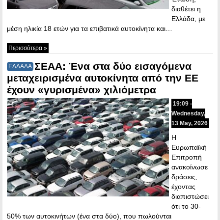
διαθέτει η
Ελλάδα, με
μέση ηλικία 18 ετών για τα επιβατικά αυτοκίνητα και…
Περισσότερα »
ΣΕΑΑ: Ένα στα δύο εισαγόμενα
ΕΛΛΑΔΑ
μεταχειρισμένα αυτοκίνητα από την ΕΕ
έχουν «γυρισμένα» χιλιόμετρα
19:09 -
Wednesday,
13 May, 2026
Η
Ευρωπαϊκή
Επιτροπή
ανακοίνωσε
δράσεις,
έχοντας
διαπιστώσει
ότι το 30-
50% των αυτοκινήτων (ένα στα δύο), που πωλούνται