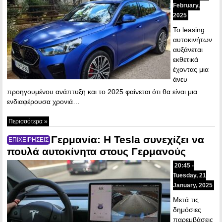
February,
2025
To leasing
αυτοκινήτων
αυξάνεται
εκθετικά
έχοντας μια
άνευ
προηγουμένου ανάπτυξη και το 2025 φαίνεται ότι θα είναι μια
ενδιαφέρουσα χρονιά…
Περισσότερα »
Γερμανία: Η Tesla συνεχίζει να
ΕΠΙΧΕΙΡΗΣΕΙΣ
πουλά αυτοκίνητα στους Γερμανούς
20:45 -
Tuesday, 21
January, 2025
Μετά τις
δημόσιες
παρεμβάσεις