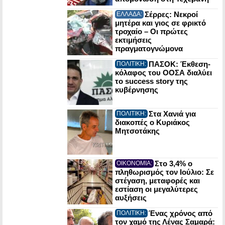
Σέρρες: Νεκροί
ΕΛΛΑΔΑ:
μητέρα και γιος σε φρικτό
τροχαίο – Οι πρώτες
εκτιμήσεις
πραγματογνώμονα
ΠΑΣΟΚ: Έκθεση-
ΠΟΛΙΤΙΚΗ:
κόλαφος του ΟΟΣΑ διαλύει
το success story της
κυβέρνησης
Στα Χανιά για
ΠΟΛΙΤΙΚΗ:
διακοπές ο Κυριάκος
Μητσοτάκης
Στο 3,4% ο
ΟΙΚΟΝΟΜΙΑ:
πληθωρισμός τον Ιούλιο: Σε
στέγαση, μεταφορές και
εστίαση οι μεγαλύτερες
αυξήσεις
Ένας χρόνος από
ΠΟΛΙΤΙΚΗ:
τον χαμό της Λένας Σαμαρά: