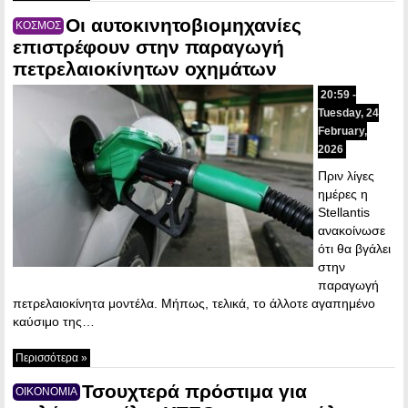
Οι αυτοκινητοβιομηχανίες
ΚΟΣΜΟΣ
επιστρέφουν στην παραγωγή
πετρελαιοκίνητων οχημάτων
20:59 -
Tuesday, 24
February,
2026
Πριν λίγες
ημέρες η
Stellantis
ανακοίνωσε
ότι θα βγάλει
στην
παραγωγή
πετρελαιοκίνητα μοντέλα. Μήπως, τελικά, το άλλοτε αγαπημένο
καύσιμο της…
Περισσότερα »
Τσουχτερά πρόστιμα για
ΟΙΚΟΝΟΜΙΑ