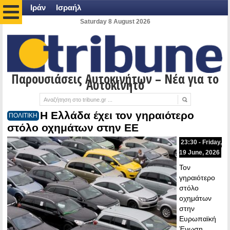
Ιράν
Ισραήλ
Saturday 8 August 2026
Παρουσιάσεις Αυτοκινήτων – Νέα για το
Αυτοκίνητο
Η Ελλάδα έχει τον γηραιότερο
ΠΟΛΙΤΙΚΗ
στόλο οχημάτων στην ΕΕ
23:30 - Friday,
19 June, 2026
Τον
γηραιότερο
στόλο
οχημάτων
στην
Ευρωπαϊκή
Ένωση,