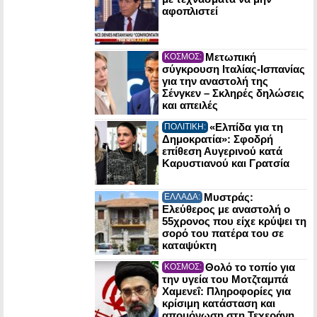
αφοπλιστεί
Μετωπική
ΚΟΣΜΟΣ:
σύγκρουση Ιταλίας-Ισπανίας
για την αναστολή της
Σένγκεν – Σκληρές δηλώσεις
και απειλές
«Ελπίδα για τη
ΠΟΛΙΤΙΚΗ:
Δημοκρατία»: Σφοδρή
επίθεση Αυγερινού κατά
Καρυστιανού και Γρατσία
Μυστράς:
ΕΛΛΑΔΑ:
Ελεύθερος με αναστολή ο
55χρονος που είχε κρύψει τη
σορό του πατέρα του σε
καταψύκτη
Θολό το τοπίο για
ΚΟΣΜΟΣ:
την υγεία του Μοτζταμπά
Χαμενεΐ: Πληροφορίες για
κρίσιμη κατάσταση και
απομόνωση στη Τεχεράνη