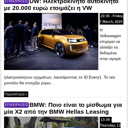
DW: Ηλεκτροκίνητο αυτοκίνητο
ΕΠΙΧΕΙΡΗΣΕΙΣ
με 20.000 ευρώ ετοιμάζει η VW
20:30 - Friday,
7 March, 2025
H
Volkswagen
επιχειρεί να
αλλάξει τα
δεδομένα
στην αγορά
ηλεκτροκίνητων οχημάτων, λανσάροντας το ID.Every1. Το νέο
μοντέλο θα στοιχίζει γύρω…
Περισσότερα »
BMW: Ποιο είναι το μίσθωμα για
ΕΠΙΧΕΙΡΗΣΕΙΣ
μία Χ2 από την BMW Hellas Leasing
13:39 -
Thursday, 13