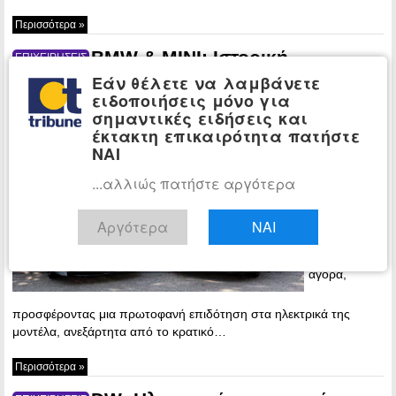
Περισσότερα »
BMW & MINI: Ιστορική
ΕΠΙΧΕΙΡΗΣΕΙΣ
επιδότηση στα ηλεκτρικά τους μοντέλα –
Εάν θέλετε να λαμβάνετε
Όφελος έως 21.000 ευρώ!
ειδοποιήσεις μόνο για
σημαντικές ειδήσεις και
15:22 -
έκτακτη επικαιρότητα πατήστε
Saturday, 8
ΝΑΙ
March, 2025
...αλλιώς πατήστε αργότερα
Η BMW
αλλάζει τα
δεδομένα
Αργότερα
ΝΑΙ
στην
ελληνική
αγορά,
προσφέροντας μια πρωτοφανή επιδότηση στα ηλεκτρικά της
μοντέλα, ανεξάρτητα από το κρατικό…
Περισσότερα »