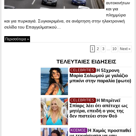
αυτοκινήτων
και για
πλημμύρα
και για πυρκαγιά. Συγκεκριμένα, σε ανάρτηση στην ηλεκτρονική
σελίδα του Επαγγελματικού…
Περισσότερα »
1
2
3
…
10
Next »
ΤΕΛΕΥΤΑΙΕΣ ΕΙΔΗΣΕΙΣ
Η 51χρονη
CELEBRITIES:
Μαρία Σολωμού με γαλάζιο
μπικίνι στην παραλία (φωτο)
Η Μπρίτνεϊ
CELEBRITIES:
Σπίαρς λέει ότι απέτυχε ως
μητέρα, επειδή ο γιος της
δεν πιστεύει στον Θεό
Η Χαμάς προσπαθεί
ΚΟΣΜΟΣ:
με τεχνάσματα να μην