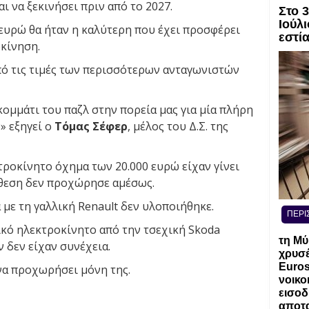
ι να ξεκινήσει πριν από το 2027.
Στο 
Ιούλι
 ευρώ θα ήταν η καλύτερη που έχει προσφέρει
εστί
κίνηση.
πό τις τιμές των περισσότερων ανταγωνιστών
 κομμάτι του παζλ στην πορεία μας για μία πλήρη
» εξηγεί ο
Τόμας Σέφερ
, μέλος του Δ.Σ. της
κτροκίνητο όχημα των 20.000 ευρώ είχαν γίνει
όθεση δεν προχώρησε αμέσως.
 με τη γαλλική Renault δεν υλοποιήθηκε.
ΠΕΡΙ
ικό ηλεκτροκίνητο από την τσεχική Skoda
τη Μύ
 δεν είχαν συνέχεια.
χρυσέ
Euros
να προχωρήσει μόνη της.
νοικο
εισοδ
αποτα