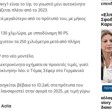
ery1 είναι το Up, το γνωστό μίνι αυτοκίνητο
επενδ
ζεται πλέον από το 2023.
«Ελπ
ητά μεγαλύτερο από το πρότυπό του, με μήκος
Σφοδ
Καρυ
130 χλμ./ώρα, με ιπποδύναμη 90 PS.
χιστον τα 250 χιλιόμετρα μετά από πλήρη
 στο νέο μοντέλο.
εκτροκίνητα οχήματα σε προσιτές τιμές, γιατί
οκίνηση» λέει ο Τόμας Σέφερ στο Γερμανικό
οηγείται βέβαια το ID.2all, στα πρότυπα του
ΠΕΡΙ
 λανσαριστεί στην αγορά το 2025, με τιμή γύρω
κόλαφ
story
 Ασία
διακο