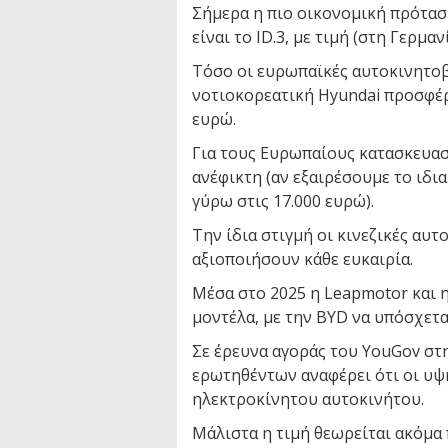
Σήμερα η πιο οικονομική πρότασ
είναι το ID.3, με τιμή (στη Γερμα
Τόσο οι ευρωπαϊκές αυτοκινητοβιο
νοτιοκορεατική Hyundai προσφέρ
ευρώ.
Για τους Ευρωπαίους κατασκευαστ
ανέφικτη (αν εξαιρέσουμε το ιδια
γύρω στις 17.000 ευρώ).
Την ίδια στιγμή οι κινεζικές α
αξιοποιήσουν κάθε ευκαιρία.
Μέσα στο 2025 η Leapmotor και 
μοντέλα, με την BYD να υπόσχεται
Σε έρευνα αγοράς του YouGov στ
ερωτηθέντων αναφέρει ότι οι υψ
ηλεκτροκίνητου αυτοκινήτου.
Μάλιστα η τιμή θεωρείται ακόμα