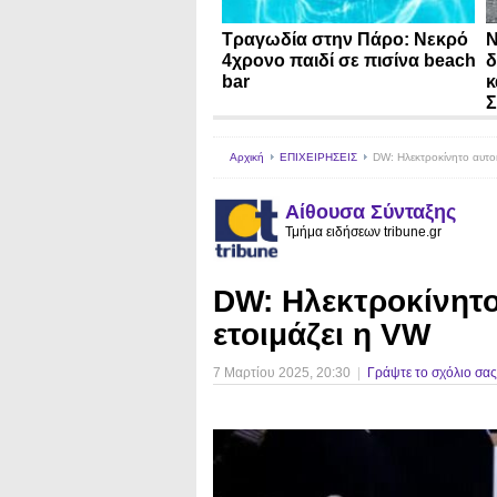
Τραγωδία στην Πάρο: Νεκρό
N
4χρονο παιδί σε πισίνα beach
δ
bar
κ
Σ
Αρχική
ΕΠΙΧΕΙΡΗΣΕΙΣ
DW: Ηλεκτροκίνητο αυτοκ
Αίθουσα Σύνταξης
Τμήμα ειδήσεων tribune.gr
DW: Ηλεκτροκίνητο
ετοιμάζει η VW
7 Μαρτίου 2025
, 20:30
|
Γράψτε το σχόλιο σας