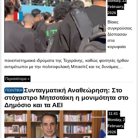
Sunday, 22
February,
2026
Βίαιες
συγκρούσεις
ξέσπασαν
στα
κορυφαία
πανεπιστημιακά ιδρύματα της Τεχεράνης, καθώς φοιτητές ήρθαν
αντιμέτωποι με την πολιτοφυλακή Μπασίτζ και τις δυνάμεις…
Περισσότερα »
Συνταγματική Αναθεώρηση: Στο
ΠΟΛΙΤΙΚΗ
στόχαστρο Μητσοτάκη η μονιμότητα στο
Δημόσιο και τα ΑΕΙ
11:41 -
Monday, 2
February,
2026