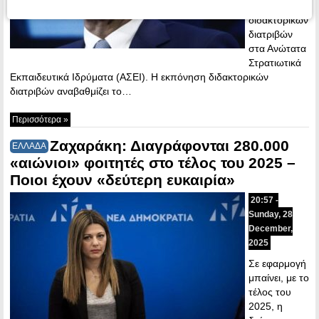
η εκπόνηση
διδακτορικών
διατριβών
στα Ανώτατα
Στρατιωτικά
Εκπαιδευτικά Ιδρύματα (ΑΣΕΙ). Η εκπόνηση διδακτορικών
διατριβών αναβαθμίζει το…
Περισσότερα »
Ζαχαράκη: Διαγράφονται 280.000
ΕΛΛΑΔΑ
«αιώνιοι» φοιτητές στο τέλος του 2025 –
Ποιοι έχουν «δεύτερη ευκαιρία»
20:57 -
Sunday, 28
December,
2025
Σε εφαρμογή
μπαίνει, με το
τέλος του
2025, η