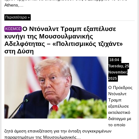
Athens,…
Περισσότερα »
Ο Ντόναλντ Τραμπ εξαπέλυσε
ΚΟΣΜΟΣ
κυνήγι της Μουσουλμανικής
Αδελφότητας – «Πολιτισμικός τζιχάντ»
στη Δύση
18:04 -
Tuesday, 25
November,
2025
Ο Πρόεδρος
Ντόναλντ
Τραμπ
εξαπέλυσε
εκτελεστικό
διάταγμα με
το οποίο
ζητά άμεση επανεξέταση για την ένταξη συγκεκριμένων
παραρτημάτων της Μουσουλμανικής…