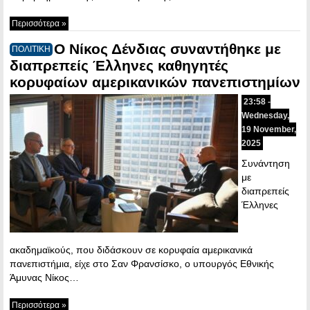
Περισσότερα »
Ο Νίκος Δένδιας συναντήθηκε με
ΠΟΛΙΤΙΚΗ
διαπρεπείς Έλληνες καθηγητές
κορυφαίων αμερικανικών πανεπιστημίων
23:58 -
Wednesday,
19 November,
2025
Συνάντηση
με
διαπρεπείς
Έλληνες
ακαδημαϊκούς, που διδάσκουν σε κορυφαία αμερικανικά
πανεπιστήμια, είχε στο Σαν Φρανσίσκο, ο υπουργός Εθνικής
Άμυνας Νίκος…
Περισσότερα »