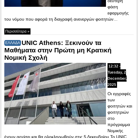
δεύτερη
φάση
εφαρμογής
του νόμου που αφορά τη διαγραφή ανενεργών φοιτητών…
Περισσότερα »
UNIC Athens: Ξεκινούν τα
ΕΛΛΑΔΑ
Μαθήματα στην Πρώτη μη Κρατική
Νομική Σχολή
12:32 -
Tuesday, 2
December,
2025
Οι εγγραφές
των
φοιτητών και
φοιτητριών
στο
πρόγραμμα
Νομικής
έχουν αρχίσει και θα ολοκληρωθούν στις 5 Δεκεμβρίου Το UNIC