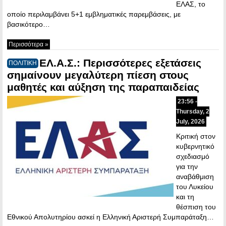
ΕΛΑΣ, το
οποίο περιλαμβάνει 5+1 εμβληματικές παρεμβάσεις, με
βασικότερο…
Περισσότερα »
ΕΛ.Α.Σ.: Περισσότερες εξετάσεις
ΠΟΛΙΤΙΚΗ
σημαίνουν μεγαλύτερη πίεση στους
μαθητές και αύξηση της παραπαιδείας
23:56 -
Thursday, 2
July, 2026
Κριτική στον
κυβερνητικό
σχεδιασμό
για την
αναβάθμιση
του Λυκείου
και τη
θέσπιση του
Εθνικού Απολυτηρίου ασκεί η Ελληνική Αριστερή Συμπαράταξη…