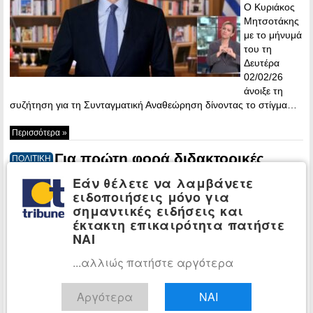
Ο Κυριάκος
Μητσοτάκης
με το μήνυμά
του τη
Δευτέρα
02/02/26
άνοιξε τη
συζήτηση για τη Συνταγματική Αναθεώρηση δίνοντας το στίγμα…
Περισσότερα »
Για πρώτη φορά διδακτορικές
ΠΟΛΙΤΙΚΗ
διατριβές για την Άμυνα στα ΑΣΕΙ –
Εάν θέλετε να λαμβάνετε
Δένδιας: «Υπάρχουν λαμπρά [ελληνικά]
ειδοποιήσεις μόνο για
μυαλά»
σημαντικές ειδήσεις και
έκτακτη επικαιρότητα πατήστε
14:30 -
ΝΑΙ
Monday, 29
December,
...αλλιώς πατήστε αργότερα
2025
Εγκρίθηκε για
Αργότερα
ΝΑΙ
πρώτη φορά