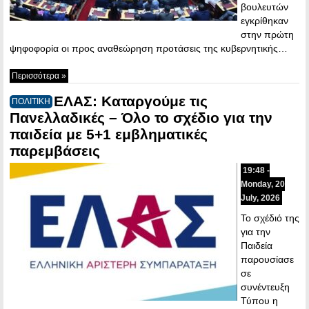
βουλευτών
εγκρίθηκαν
στην πρώτη
ψηφοφορία οι προς αναθεώρηση προτάσεις της κυβερνητικής…
Περισσότερα »
ΕΛΑΣ: Καταργούμε τις
ΠΟΛΙΤΙΚΗ
Πανελλαδικές – Όλο το σχέδιο για την
παιδεία με 5+1 εμβληματικές
παρεμβάσεις
19:48 -
Monday, 20
July, 2026
Το σχέδιό της
για την
Παιδεία
παρουσίασε
σε
συνέντευξη
Τύπου η