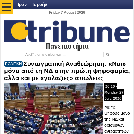
Ιράν
Ισραήλ
Friday 7 August 2026
Πανεπιστήμια
Συνταγματική Αναθεώρηση: «Ναι»
ΠΟΛΙΤΙΚΗ
μόνο από τη ΝΔ στην πρώτη ψηφοφορία,
αλλά και με «γαλάζιες» απώλειες
20:10 -
Monday, 27
July, 2026
Με τις
ψήφους μόνο
της ΝΔ και
ορισμένων
ανεξάρτητων