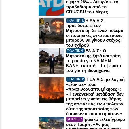
υψηλό 28% – Διευρύνει το
προβάδισμα από το
CDU/CSU του Μερτς
Η ΕΛ.Α.Σ.
ΠΟΛΙΤΙΚΗ:
προειδοποιεί τον
Μητσοτάκη: Σε έναν πόλεμο
οι πυρηνικές εγκαταστάσεις
μπορούν να γίνουν στόχος
του εχθρού
ΕΛ.Α.Σ.: Ο
ΠΟΛΙΤΙΚΗ:
Μητσοτάκης ζητά και τρίτη
τετραετία για ΝΑ ΜΗΝ
ΚΑΝΕΙ τίποτα! – Τα ψέματά
του για τη βιομηχανία
Η ΕΛ.Α.Σ. με λογική
ΠΟΛΙΤΙΚΗ:
«ξέσκισε» τους
«πρασινοαναπτυξάκηδες»:
«Η ενεργειακή μετάβαση δεν
μπορεί να γίνεται εις βάρος
της ασφάλειας των πολιτών
ούτε της προστασίας των
δασικών οικοσυστημάτων»
Ιρανικό τελεσίγραφο
ΚΟΣΜΟΣ:
στον Τραμπ: «Αν μας