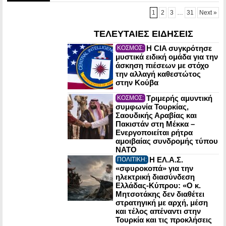
1
2
3
…
31
Next »
ΤΕΛΕΥΤΑΙΕΣ ΕΙΔΗΣΕΙΣ
Η CIA συγκρότησε
ΚΟΣΜΟΣ:
μυστικά ειδική ομάδα για την
άσκηση πιέσεων με στόχο
την αλλαγή καθεστώτος
στην Κούβα
Τριμερής αμυντική
ΚΟΣΜΟΣ:
συμφωνία Τουρκίας,
Σαουδικής Αραβίας και
Πακιστάν στη Μέκκα –
Ενεργοποιείται ρήτρα
αμοιβαίας συνδρομής τύπου
NATO
Η ΕΛ.Α.Σ.
ΠΟΛΙΤΙΚΗ:
«σφυροκοπά» για την
ηλεκτρική διασύνδεση
Ελλάδας-Κύπρου: «Ο κ.
Μητσοτάκης δεν διαθέτει
στρατηγική με αρχή, μέση
και τέλος απέναντι στην
Τουρκία και τις προκλήσεις