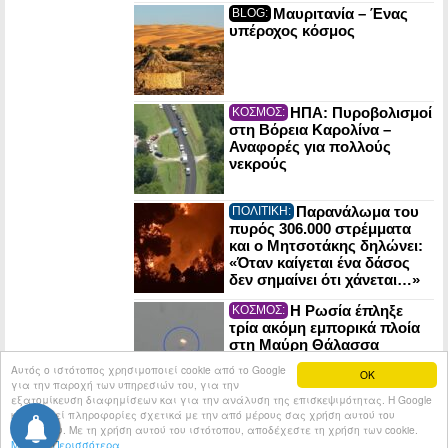
Μαυριτανία – Ένας
BLOG:
υπέροχος κόσμος
ΗΠΑ: Πυροβολισμοί
ΚΟΣΜΟΣ:
στη Βόρεια Καρολίνα –
Αναφορές για πολλούς
νεκρούς
Παρανάλωμα του
ΠΟΛΙΤΙΚΗ:
πυρός 306.000 στρέμματα
και ο Μητσοτάκης δηλώνει:
«Όταν καίγεται ένα δάσος
δεν σημαίνει ότι χάνεται…»
Η Ρωσία έπληξε
ΚΟΣΜΟΣ:
τρία ακόμη εμπορικά πλοία
στη Μαύρη Θάλασσα
(βίντεο)
Αυτός ο ιστότοπος χρησιμοποιεί cookie από το Google
OK
για την παροχή των υπηρεσιών του, για την
εξατομίκευση διαφημίσεων και για την ανάλυση της επισκεψιμότητας. Η Google
κοινοποιεί πληροφορίες σχετικά με την από μέρους σας χρήση αυτού του
© 2026
Tribune.gr
All rights reserved.
Entries RSS
ιστότοπου. Με τη χρήση αυτού του ιστότοπου, αποδέχεστε τη χρήση των cookie.
Μάθετε Περισσότερα
Κατασκευή Ιστοσελίδων tcp.gr Project - V2