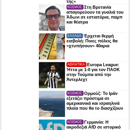
της»
Στη Βρετανία
ΚΟΣΜΟΣ:
απαγορεύουν τα γυαλιά του
Άδωνι σε εστιατόρια, παμπ
και θέατρα
Έρχεται θερμή
ΕΛΛΑΔΑ:
εισβολή: Ποιες πόλεις θα
«χτυπήσουν» 40αρια
Europa League:
ΑΘΛΗΤΙΚΑ:
Ήττα με 1-0 για τον ΠΑΟΚ
στην Τούμπα από την
Άντερλεχτ
Ορμούζ: Το Ιράν
ΚΟΣΜΟΣ:
εξετάζει πρόστιμα σε
αμερικανικά και ισραηλινά
πλοία που θα το διασχίζουν
Γερμανία: Η
ΚΟΣΜΟΣ:
ακροδεξιά AfD σε ιστορικό