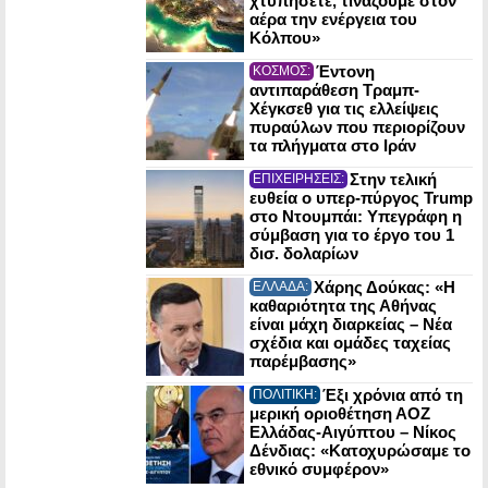
χτυπήσετε, τινάζουμε στον
αέρα την ενέργεια του
Κόλπου»
Έντονη
ΚΟΣΜΟΣ:
αντιπαράθεση Τραμπ-
Χέγκσεθ για τις ελλείψεις
πυραύλων που περιορίζουν
τα πλήγματα στο Ιράν
Στην τελική
ΕΠΙΧΕΙΡΗΣΕΙΣ:
ευθεία ο υπερ-πύργος Trump
στο Ντουμπάι: Υπεγράφη η
σύμβαση για το έργο του 1
δισ. δολαρίων
Χάρης Δούκας: «Η
ΕΛΛΑΔΑ:
καθαριότητα της Αθήνας
είναι μάχη διαρκείας – Νέα
σχέδια και ομάδες ταχείας
παρέμβασης»
Έξι χρόνια από τη
ΠΟΛΙΤΙΚΗ:
μερική οριοθέτηση ΑΟΖ
Ελλάδας-Αιγύπτου – Νίκος
Δένδιας: «Κατοχυρώσαμε το
εθνικό συμφέρον»