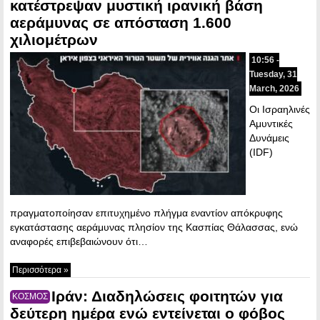
κατέστρεψαν μυστική ιρανική βάση
αεράμυνας σε απόσταση 1.600
χιλιομέτρων
10:56 -
Tuesday, 31
March, 2026
Οι Ισραηλινές
Αμυντικές
Δυνάμεις
(IDF)
πραγματοποίησαν επιτυχημένο πλήγμα εναντίον απόκρυφης
εγκατάστασης αεράμυνας πλησίον της Κασπίας Θάλασσας, ενώ
αναφορές επιβεβαιώνουν ότι…
Περισσότερα »
Ιράν: Διαδηλώσεις φοιτητών για
ΚΟΣΜΟΣ
δεύτερη ημέρα ενώ εντείνεται ο φόβος