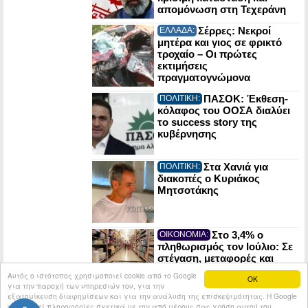
απομόνωση στη Τεχεράνη
Σέρρες: Νεκροί
ΕΛΛΑΔΑ:
μητέρα και γιος σε φρικτό
τροχαίο – Οι πρώτες
εκτιμήσεις
πραγματογνώμονα
ΠΑΣΟΚ: Έκθεση-
ΠΟΛΙΤΙΚΗ:
κόλαφος του ΟΟΣΑ διαλύει
το success story της
κυβέρνησης
Στα Χανιά για
ΠΟΛΙΤΙΚΗ:
διακοπές ο Κυριάκος
Μητσοτάκης
Στο 3,4% ο
ΟΙΚΟΝΟΜΙΑ:
πληθωρισμός τον Ιούλιο: Σε
στέγαση, μεταφορές και
εστίαση οι μεγαλύτερες
Αυτός ο ιστότοπος χρησιμοποιεί cookie από το Google
OK
αυξήσεις
για την παροχή των υπηρεσιών του, για την
εξατομίκευση διαφημίσεων και για την ανάλυση της επισκεψιμότητας. Η Google
κοινοποιεί πληροφορίες σχετικά με την από μέρους σας χρήση αυτού του