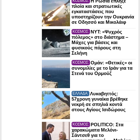
Η Ρωσία έπληξε
ΚΟΣΜΟΣ:
πλοία και στρατιωτικές
εγκαταστάσεις που
υποστηρίζουν την Ουκρανία
σε Οδησσό και Μικολάιφ
NYT: «Ψυχρός
ΚΟΣΜΟΣ:
πόλεμος» στο διάστημα –
Μάχες για βάσεις και
φυσικούς πόρους στη
Σελήνη
Ομάν: «Θετικές» οι
ΚΟΣΜΟΣ:
συνομιλίες με το Ιράν για τα
Στενά του Ορμούζ
Λυκαβηττός:
ΕΛΛΑΔΑ:
57χρονη γυναίκα βρέθηκε
νεκρή σε σπηλιά κοντά
στους Αγίους Ισιδώρους
POLITICO: Στα
ΚΟΣΜΟΣ:
χαρακώματα Μελόνι-
Σάντσεθ για το