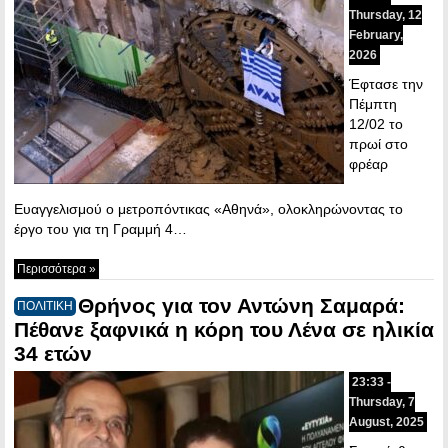
Thursday, 12
February,
2026
Έφτασε την
Πέμπτη
12/02 το
πρωί στο
φρέαρ
Ευαγγελισμού ο μετροπόντικας «Αθηνά», ολοκληρώνοντας το
έργο του για τη Γραμμή 4…
Περισσότερα »
Θρήνος για τον Αντώνη Σαμαρά:
ΠΟΛΙΤΙΚΗ
Πέθανε ξαφνικά η κόρη του Λένα σε ηλικία
34 ετών
23:33 -
Thursday, 7
August, 2025