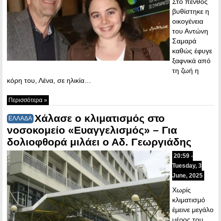
Στο πένθος
βυθίστηκε η
οικογένεια
του Αντώνη
Σαμαρά
καθώς έφυγε
ξαφνικά από
τη ζωή η
κόρη του, Λένα, σε ηλικία…
Περισσότερα »
Χάλασε ο κλιματισμός στο
ΕΛΛΑΔΑ
νοσοκομείο «Ευαγγελισμός» – Για
δολιοφθορά μιλάει ο Αδ. Γεωργιάδης
20:59 -
Tuesday, 3
June, 2025
Χωρίς
κλιματισμό
έμεινε μεγάλο
μέρος του