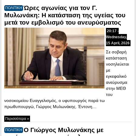
Ώρες αγωνίας για τον Γ.
ΠΟΛΙΤΙΚΗ
Μυλωνάκη: Η κατάσταση της υγείας του
μετά τον εμβολισμό του ανευρύσματος
20:17 -
Wednesday,
15 April, 2026
Σε σοβαρή
κατάσταση
νοσηλεύεται
με
εγκεφαλικό
ανεύρυσμα
στην ΜΕΘ
του
νοσοκομείου Ευαγγελισμός, ο υφυπουργός παρά τω
πρωθυπουργώ, Γιώργος Μυλωνάκης. Έντονη…
Περισσότερα »
Ο Γιώργος Μυλωνάκης με
ΠΟΛΙΤΙΚΗ