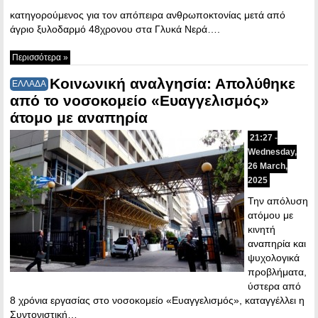
κατηγορούμενος για τον απόπειρα ανθρωποκτονίας μετά από
άγριο ξυλοδαρμό 48χρονου στα Γλυκά Νερά….
Περισσότερα »
Κοινωνική αναλγησία: Απολύθηκε
ΕΛΛΑΔΑ
από το νοσοκομείο «Ευαγγελισμός»
άτομο με αναπηρία
21:27 -
Wednesday,
26 March,
2025
Την απόλυση
ατόμου με
κινητή
αναπηρία και
ψυχολογικά
προβλήματα,
ύστερα από
8 χρόνια εργασίας στο νοσοκομείο «Ευαγγελισμός», καταγγέλλει η
Συντονιστική…