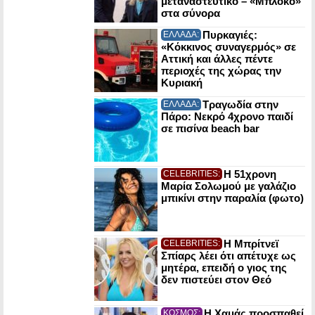
μεταναστευτικό – «Μπλόκο»
στα σύνορα
Πυρκαγιές:
ΕΛΛΑΔΑ:
«Κόκκινος συναγερμός» σε
Αττική και άλλες πέντε
περιοχές της χώρας την
Κυριακή
Τραγωδία στην
ΕΛΛΑΔΑ:
Πάρο: Νεκρό 4χρονο παιδί
σε πισίνα beach bar
Η 51χρονη
CELEBRITIES:
Μαρία Σολωμού με γαλάζιο
μπικίνι στην παραλία (φωτο)
Η Μπρίτνεϊ
CELEBRITIES:
Σπίαρς λέει ότι απέτυχε ως
μητέρα, επειδή ο γιος της
δεν πιστεύει στον Θεό
Η Χαμάς προσπαθεί
ΚΟΣΜΟΣ: