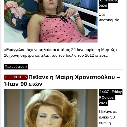
31 January,
2024
Στο
νοσοκομείο
«Ευαγγελισμός» νοσηλεύεται από τις 29 Ιανουαρίου η Μυρτώ, η
26χρονη σήμερα κοπέλα, που τον Ιούλιο του 2012 έπεσε…
Περισσότερα »
Πέθανε η Μαίρη Χρονοπούλου –
CELEBRITIES
Ήταν 90 ετών
14:37 - Friday,
6 October,
2023
Πέθανε σε
ηλικία 90
ετών η