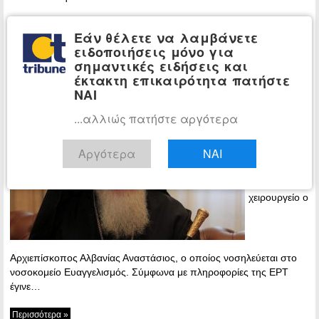
Περισσότερα »
Εάν θέλετε να λαμβάνετε
Αρχιεπίσκοπος Αλβανίας
ειδοποιήσεις μόνο για
ΘΡΗΣΚΕΙΑ
σημαντικές ειδήσεις και
Αναστάσιος: Επειγόντως στο χειρουργείο
έκτακτη επικαιρότητα πατήστε
– Ολοκληρώθηκε η επέμβαση
ΝΑΙ
19:02 - Friday,
...αλλιώς πατήστε αργότερα
10 January,
2025
Αργότερα
ΝΑΙ
Εκτάκτως
οδηγήθηκε
στο
χειρουργείο ο
Αρχιεπίσκοπος Αλβανίας Αναστάσιος, ο οποίος νοσηλεύεται στο
νοσοκομείο Ευαγγελισμός. Σύμφωνα με πληροφορίες της ΕΡΤ
έγινε…
Περισσότερα »