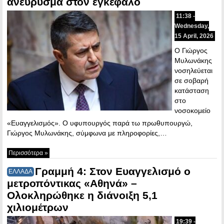
ανεύρυσμα στον εγκέφαλο
11:38 -
Wednesday,
15 April, 2026
Ο Γιώργος
Μυλωνάκης
νοσηλεύεται
σε σοβαρή
κατάσταση
στο
νοσοκομείο
«Ευαγγελισμός». Ο υφυπουργός παρά τω πρωθυπουργώ,
Γιώργος Μυλωνάκης, σύμφωνα με πληροφορίες,…
Περισσότερα »
Γραμμή 4: Στον Ευαγγελισμό ο
ΕΛΛΑΔΑ
μετροπόντικας «Αθηνά» –
Ολοκληρώθηκε η διάνοιξη 5,1
χιλιομέτρων
19:39 -