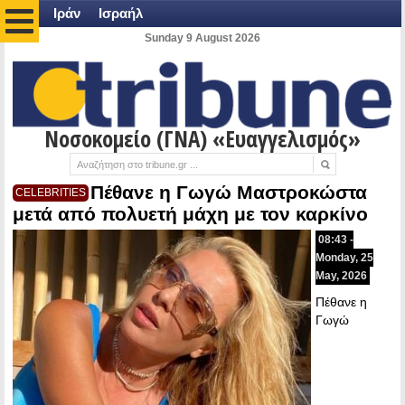
Ιράν
Ισραήλ
Sunday 9 August 2026
Νοσοκομείο (ΓΝΑ) «Ευαγγελισμός»
Πέθανε η Γωγώ Μαστροκώστα
CELEBRITIES
μετά από πολυετή μάχη με τον καρκίνο
08:43 -
Monday, 25
May, 2026
Πέθανε η
Γωγώ