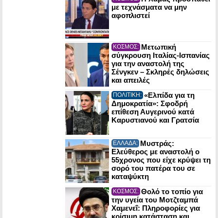
με τεχνάσματα να μην
αφοπλιστεί
Μετωπική
ΚΟΣΜΟΣ:
σύγκρουση Ιταλίας-Ισπανίας
για την αναστολή της
Σένγκεν – Σκληρές δηλώσεις
και απειλές
«Ελπίδα για τη
ΠΟΛΙΤΙΚΗ:
Δημοκρατία»: Σφοδρή
επίθεση Αυγερινού κατά
Καρυστιανού και Γρατσία
Μυστράς:
ΕΛΛΑΔΑ:
Ελεύθερος με αναστολή ο
55χρονος που είχε κρύψει τη
σορό του πατέρα του σε
καταψύκτη
Θολό το τοπίο για
ΚΟΣΜΟΣ:
την υγεία του Μοτζταμπά
Χαμενεΐ: Πληροφορίες για
κρίσιμη κατάσταση και