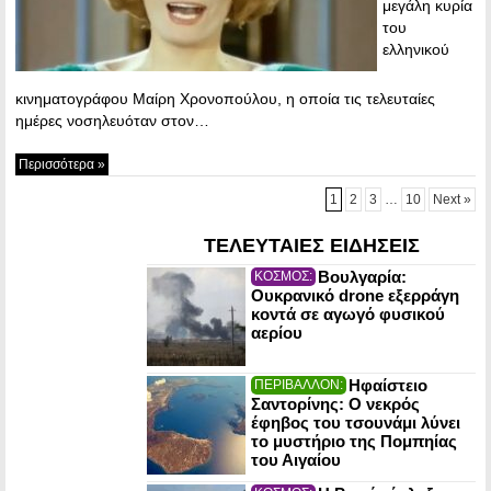
μεγάλη κυρία
του
ελληνικού
κινηματογράφου Μαίρη Χρονοπούλου, η οποία τις τελευταίες
ημέρες νοσηλευόταν στον…
Περισσότερα »
1
2
3
…
10
Next »
ΤΕΛΕΥΤΑΙΕΣ ΕΙΔΗΣΕΙΣ
Βουλγαρία:
ΚΟΣΜΟΣ:
Ουκρανικό drone εξερράγη
κοντά σε αγωγό φυσικού
αερίου
Ηφαίστειο
ΠΕΡΙΒΑΛΛΟΝ:
Σαντορίνης: Ο νεκρός
έφηβος του τσουνάμι λύνει
το μυστήριο της Πομπηίας
του Αιγαίου