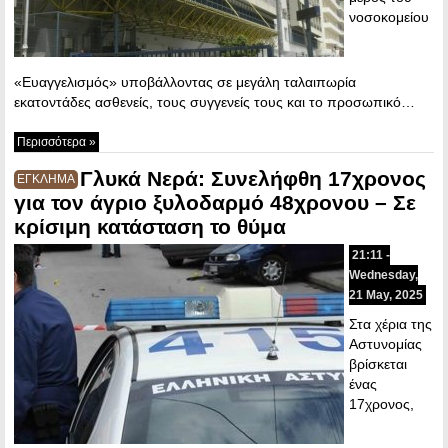
νοσοκομείου
«Ευαγγελισμός» υποβάλλοντας σε μεγάλη ταλαιπωρία
εκατοντάδες ασθενείς, τους συγγενείς τους και το προσωπικό…
Περισσότερα »
Γλυκά Νερά: Συνελήφθη 17χρονος
ΕΓΚΛΗΜΑ
για τον άγριο ξυλοδαρμό 48χρονου – Σε
κρίσιμη κατάσταση το θύμα
21:11 -
Wednesday,
21 May, 2025
Στα χέρια της
Αστυνομίας
βρίσκεται
ένας
17χρονος,