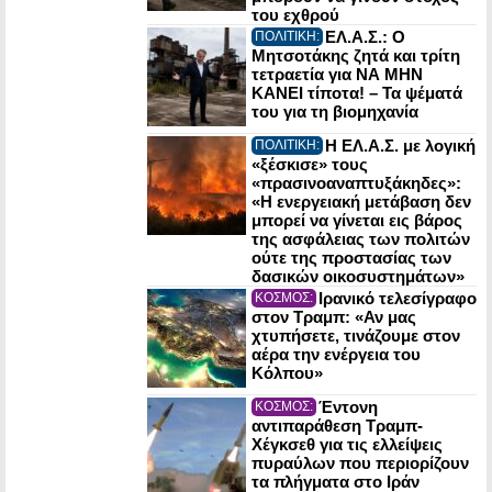
του εχθρού
ΕΛ.Α.Σ.: Ο
ΠΟΛΙΤΙΚΗ:
Μητσοτάκης ζητά και τρίτη
τετραετία για ΝΑ ΜΗΝ
ΚΑΝΕΙ τίποτα! – Τα ψέματά
του για τη βιομηχανία
Η ΕΛ.Α.Σ. με λογική
ΠΟΛΙΤΙΚΗ:
«ξέσκισε» τους
«πρασινοαναπτυξάκηδες»:
«Η ενεργειακή μετάβαση δεν
μπορεί να γίνεται εις βάρος
της ασφάλειας των πολιτών
ούτε της προστασίας των
δασικών οικοσυστημάτων»
Ιρανικό τελεσίγραφο
ΚΟΣΜΟΣ:
στον Τραμπ: «Αν μας
χτυπήσετε, τινάζουμε στον
αέρα την ενέργεια του
Κόλπου»
Έντονη
ΚΟΣΜΟΣ:
αντιπαράθεση Τραμπ-
Χέγκσεθ για τις ελλείψεις
πυραύλων που περιορίζουν
τα πλήγματα στο Ιράν