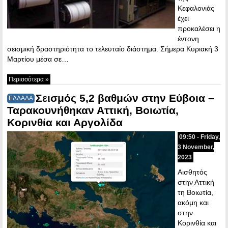
Κεφαλονιάς
έχει
προκαλέσει η
έντονη
σεισμική δραστηριότητα το τελευταίο διάστημα. Σήμερα Κυριακή 3
Μαρτίου μέσα σε…
Περισσότερα »
Σεισμός 5,2 βαθμών στην Εύβοια –
ΕΛΛΑΔΑ
Ταρακουνήθηκαν Αττική, Βοιωτία,
Κορινθία και Αργολίδα
09:50 - Friday,
3 November,
2023
Αισθητός
στην Αττική
τη Βοιωτία,
ακόμη και
στην
Κορινθία και