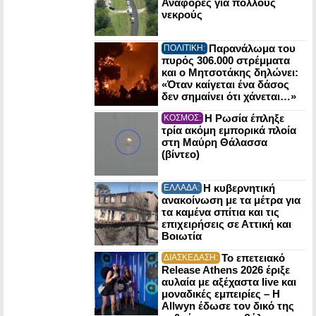
Αναφορές για πολλούς
νεκρούς
Παρανάλωμα του
ΠΟΛΙΤΙΚΗ:
πυρός 306.000 στρέμματα
και ο Μητσοτάκης δηλώνει:
«Όταν καίγεται ένα δάσος
δεν σημαίνει ότι χάνεται…»
Η Ρωσία έπληξε
ΚΟΣΜΟΣ:
τρία ακόμη εμπορικά πλοία
στη Μαύρη Θάλασσα
(βίντεο)
Η κυβερνητική
ΕΛΛΑΔΑ:
ανακοίνωση με τα μέτρα για
τα καμένα σπίτια και τις
επιχειρήσεις σε Αττική και
Βοιωτία
Το επετειακό
ΔΙΑΣΚΕΔΑΣΗ:
Release Athens 2026 έριξε
αυλαία με αξέχαστα live και
μοναδικές εμπειρίες – Η
Allwyn έδωσε τον δικό της