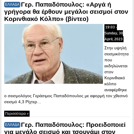
Γερ. Παπαδόπουλος: «Αργά ή
ΕΛΛΑΔΑ
γρήγορα θα έρθουν μεγάλοι σεισμοί στον
Κορινθιακό Κόλπο» (βίντεο)
19:03 -
Sunday, 30
April, 2023
Στην υψηλή
σεισμικότητα
που
εκδηλώνεται
στον
Κορινθιακό
κόλπο
αναφέρθηκε
ο σεισμολόγος Γεράσιμος Παπαδόπουλος με αφορμή τον χθεσινό
σεισμό 4,3 Ρίχτερ…
Περισσότερα »
Γερ. Παπαδόπουλος: Προειδοποιεί
ΕΛΛΑΔΑ
για μεγάλο σεισμό και τσουνάμι στον