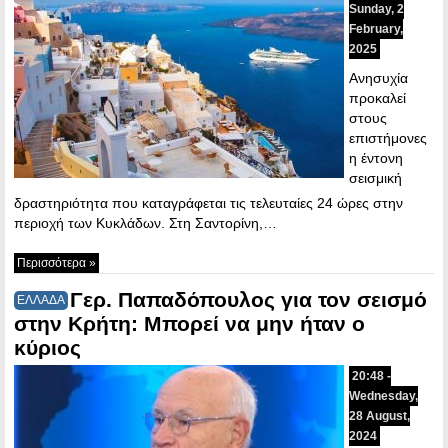
Sunday, 2
February,
2025
Ανησυχία
προκαλεί
στους
επιστήμονες
η έντονη
σεισμική
δραστηριότητα που καταγράφεται τις τελευταίες 24 ώρες στην
περιοχή των Κυκλάδων. Στη Σαντορίνη,…
Περισσότερα »
Γερ. Παπαδόπουλος για τον σεισμό
ΕΛΛΑΔΑ
στην Κρήτη: Μπορεί να μην ήταν ο
κύριος
20:48 -
Wednesday,
28 August,
2024