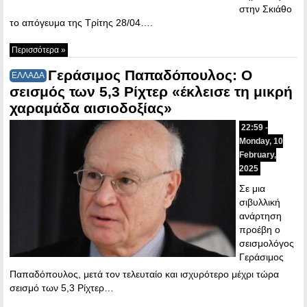
στην Σκιάθο
το απόγευμα της Τρίτης 28/04….
Περισσότερα »
Γεράσιμος Παπαδόπουλος: Ο
ΕΛΛΑΔΑ
σεισμός των 5,3 Ρίχτερ «έκλεισε τη μικρή
χαραμάδα αισιοδοξίας»
22:59 -
Monday, 10
February,
2025
Σε μια
σιβυλλική
ανάρτηση
προέβη ο
σεισμολόγος
Γεράσιμος
Παπαδόπουλος, μετά τον τελευταίο και ισχυρότερο μέχρι τώρα
σεισμό των 5,3 Ρίχτερ…