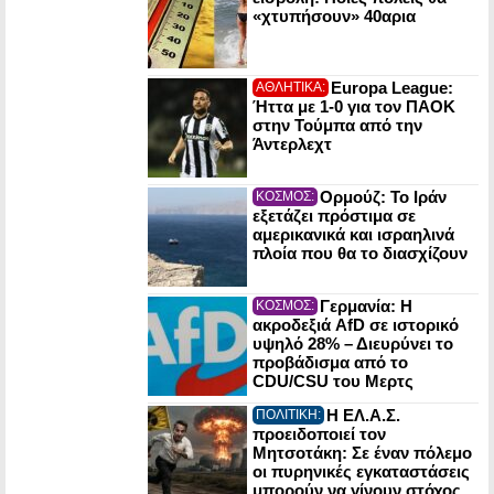
«χτυπήσουν» 40αρια
Europa League:
ΑΘΛΗΤΙΚΑ:
Ήττα με 1-0 για τον ΠΑΟΚ
στην Τούμπα από την
Άντερλεχτ
Ορμούζ: Το Ιράν
ΚΟΣΜΟΣ:
εξετάζει πρόστιμα σε
αμερικανικά και ισραηλινά
πλοία που θα το διασχίζουν
Γερμανία: Η
ΚΟΣΜΟΣ:
ακροδεξιά AfD σε ιστορικό
υψηλό 28% – Διευρύνει το
προβάδισμα από το
CDU/CSU του Μερτς
Η ΕΛ.Α.Σ.
ΠΟΛΙΤΙΚΗ:
προειδοποιεί τον
Μητσοτάκη: Σε έναν πόλεμο
οι πυρηνικές εγκαταστάσεις
μπορούν να γίνουν στόχος