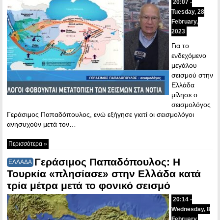
20:07 -
Tuesday, 28
February,
2023
Για το
ενδεχόμενο
μεγάλου
σεισμού στην
Ελλάδα
μίλησε ο
σεισμολόγος
Γεράσιμος Παπαδόπουλος, ενώ εξήγησε γιατί οι σεισμολόγοι
ανησυχούν μετά τον…
Περισσότερα »
Γεράσιμος Παπαδόπουλος: Η
ΕΛΛΑΔΑ
Τουρκία «πλησίασε» στην Ελλάδα κατά
τρία μέτρα μετά το φονικό σεισμό
20:14 -
Wednesday, 8
February,