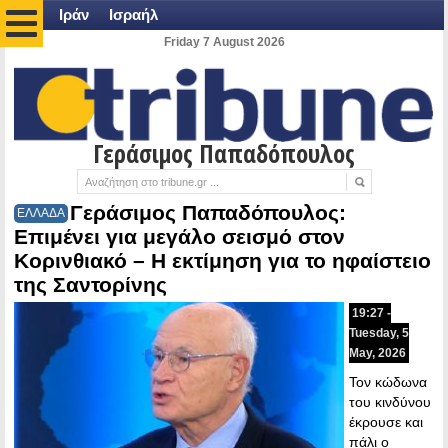
Ιράν
Ισραήλ
Friday 7 August 2026
Γεράσιμος Παπαδόπουλος
Γεράσιμος Παπαδόπουλος:
ΕΛΛΑΔΑ
Επιμένει για μεγάλο σεισμό στον
Κορινθιακό – Η εκτίμηση για το ηφαίστειο
της Σαντορίνης
19:27 -
Tuesday, 5
May, 2026
Τον κώδωνα
του κινδύνου
έκρουσε και
πάλι ο