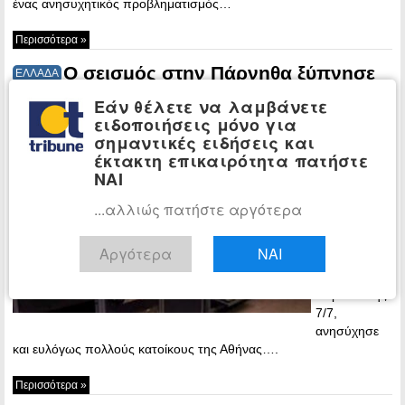
ένας ανησυχητικός προβληματισμός…
Περισσότερα »
Ο σεισμός στην Πάρνηθα ξύπνησε
ΕΛΛΑΔΑ
την ανησυχία – Τι έχει πει ο σεισμολόγος
Εάν θέλετε να λαμβάνετε
Γεράσιμος Παπαδόπουλος
ειδοποιήσεις μόνο για
σημαντικές ειδήσεις και
23:04 - Friday,
έκτακτη επικαιρότητα πατήστε
7 July, 2023
ΝΑΙ
Ο σεισμός
στο ρήγμα
...αλλιώς πατήστε αργότερα
της Φυλής
στην
Αργότερα
ΝΑΙ
Πάρνηθα, το
βράδυ της
Παρασκευής
7/7,
ανησύχησε
και ευλόγως πολλούς κατοίκους της Αθήνας….
Περισσότερα »