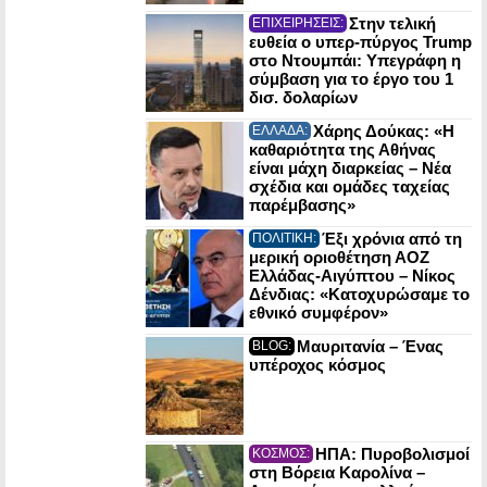
Στην τελική
ΕΠΙΧΕΙΡΗΣΕΙΣ:
ευθεία ο υπερ-πύργος Trump
στο Ντουμπάι: Υπεγράφη η
σύμβαση για το έργο του 1
δισ. δολαρίων
Χάρης Δούκας: «Η
ΕΛΛΑΔΑ:
καθαριότητα της Αθήνας
είναι μάχη διαρκείας – Νέα
σχέδια και ομάδες ταχείας
παρέμβασης»
Έξι χρόνια από τη
ΠΟΛΙΤΙΚΗ:
μερική οριοθέτηση ΑΟΖ
Ελλάδας-Αιγύπτου – Νίκος
Δένδιας: «Κατοχυρώσαμε το
εθνικό συμφέρον»
Μαυριτανία – Ένας
BLOG:
υπέροχος κόσμος
ΗΠΑ: Πυροβολισμοί
ΚΟΣΜΟΣ:
στη Βόρεια Καρολίνα –