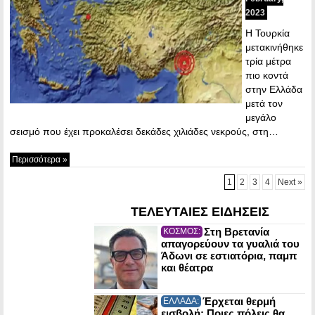
2023
Η Τουρκία
μετακινήθηκε
τρία μέτρα
πιο κοντά
στην Ελλάδα
μετά τον
μεγάλο
σεισμό που έχει προκαλέσει δεκάδες χιλιάδες νεκρούς, στη…
Περισσότερα »
1
2
3
4
Next »
ΤΕΛΕΥΤΑΙΕΣ ΕΙΔΗΣΕΙΣ
Στη Βρετανία
ΚΟΣΜΟΣ:
απαγορεύουν τα γυαλιά του
Άδωνι σε εστιατόρια, παμπ
και θέατρα
Έρχεται θερμή
ΕΛΛΑΔΑ:
εισβολή: Ποιες πόλεις θα