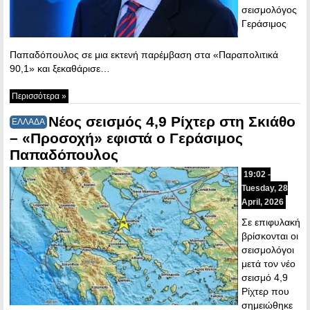
σεισμολόγος
Γεράσιμος
Παπαδόπουλος σε μια εκτενή παρέμβαση στα «Παραπολιτικά
90,1» και ξεκαθάρισε…
Περισσότερα »
Νέος σεισμός 4,9 Ρίχτερ στη Σκιάθο
ΕΛΛΑΔΑ
– «Προσοχή» εφιστά ο Γεράσιμος
Παπαδόπουλος
19:02 -
Tuesday, 28
April, 2026
Σε επιφυλακή
βρίσκονται οι
σεισμολόγοι
μετά τον νέο
σεισμό 4,9
Ρίχτερ που
σημειώθηκε