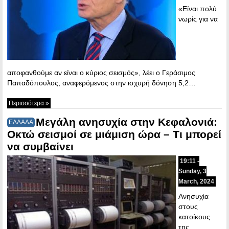
«Είναι πολύ
νωρίς για να
αποφανθούμε αν είναι ο κύριος σεισμός», λέει ο Γεράσιμος
Παπαδόπουλος, αναφερόμενος στην ισχυρή δόνηση 5,2…
Περισσότερα »
Μεγάλη ανησυχία στην Κεφαλονιά:
ΕΛΛΑΔΑ
Οκτώ σεισμοί σε μιάμιση ώρα – Τι μπορεί
να συμβαίνει
19:11 -
Sunday, 3
March, 2024
Ανησυχία
στους
κατοίκους
της