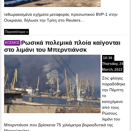
τεθωρακισμένα οχήματα μεταφοράς προσωπικού BVP-1 στην
Ουκρανία, δήλωσε την Τρίτη στο Reuters…
Περισσότερα »
Ρωσικά πολεμικά πλοία καίγονται
ΚΟΣΜΟΣ
στο λιμάνι του Μπερντιάνσκ
10:36 -
Thursday, 24
March, 2022
Στις φλόγες
παραδόθηκε
την Πέμπτη
το
κατεχόμενο
από τους
Ρώσους
λιμάνι του
Μπερντιάνσκ που βρίσκεται 75 χιλιόμετρα βορειοδυτικά της
Μαριούπολης….