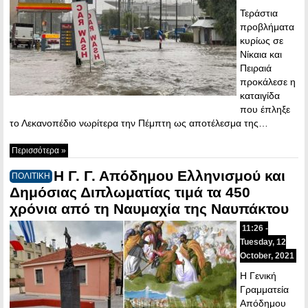
Τεράστια
προβλήματα
κυρίως σε
Νίκαια και
Πειραιά
προκάλεσε η
καταιγίδα
που έπληξε
το Λεκανοπέδιο νωρίτερα την Πέμπτη ως αποτέλεσμα της…
Περισσότερα »
Η Γ. Γ. Απόδημου Ελληνισμού και
ΠΟΛΙΤΙΚΗ
Δημόσιας Διπλωματίας τιμά τα 450
χρόνια από τη Ναυμαχία της Ναυπάκτου
11:26 -
Tuesday, 12
October, 2021
Η Γενική
Γραμματεία
Απόδημου