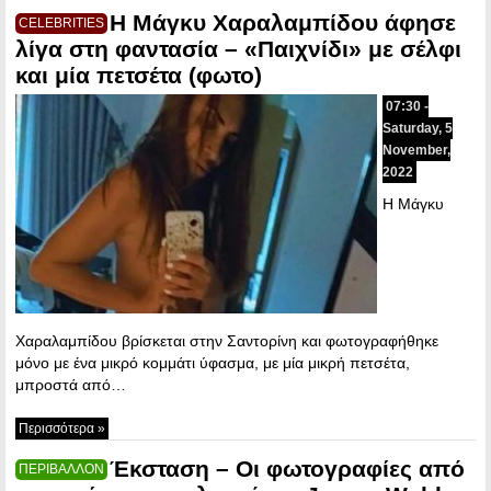
Η Μάγκυ Χαραλαμπίδου άφησε
CELEBRITIES
λίγα στη φαντασία – «Παιχνίδι» με σέλφι
και μία πετσέτα (φωτο)
07:30 -
Saturday, 5
November,
2022
Η Μάγκυ
Χαραλαμπίδου βρίσκεται στην Σαντορίνη και φωτογραφήθηκε
μόνο με ένα μικρό κομμάτι ύφασμα, με μία μικρή πετσέτα,
μπροστά από…
Περισσότερα »
Έκσταση – Οι φωτογραφίες από
ΠΕΡΙΒΑΛΛΟΝ