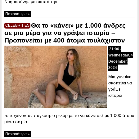
Νοημοσύνης με σκοπό την…
Περισσότερα »
Θα το «κάνει» με 1.000 άνδρες
CELEBRITIES
σε μια μέρα για να γράψει ιστορία –
Προπονείται με 400 άτομα τουλάχιστον
21:06 -
Wednesday, 4
December,
2024
Μια γυναίκα
σκοπεύει να
γράψει
ιστορία
πετυχαίνοντας παγκόσμιο ρεκόρ με το να κάνει σεξ με 1.000 άτομα
μέσα σε μία…
Περισσότερα »