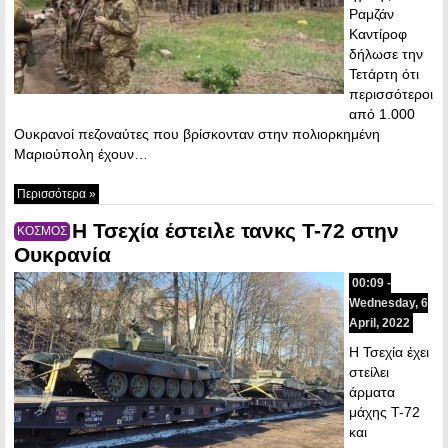
Ραμζάν
Καντίροφ
δήλωσε την
Τετάρτη ότι
περισσότεροι
από 1.000
Ουκρανοί πεζοναύτες που βρίσκονταν στην πολιορκημένη
Μαριούπολη έχουν…
Περισσότερα »
Η Τσεχία έστειλε τανκς T-72 στην
ΚΟΣΜΟΣ
Ουκρανία
00:09 -
Wednesday, 6
April, 2022
Η Τσεχία έχει
στείλει
άρματα
μάχης T-72
και