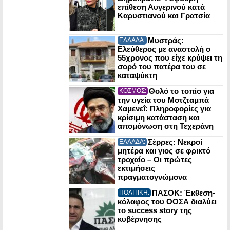
επίθεση Αυγερινού κατά
Καρυστιανού και Γρατσία
Μυστράς:
ΕΛΛΑΔΑ:
Ελεύθερος με αναστολή ο
55χρονος που είχε κρύψει τη
σορό του πατέρα του σε
καταψύκτη
Θολό το τοπίο για
ΚΟΣΜΟΣ:
την υγεία του Μοτζταμπά
Χαμενεΐ: Πληροφορίες για
κρίσιμη κατάσταση και
απομόνωση στη Τεχεράνη
Σέρρες: Νεκροί
ΕΛΛΑΔΑ:
μητέρα και γιος σε φρικτό
τροχαίο – Οι πρώτες
εκτιμήσεις
πραγματογνώμονα
ΠΑΣΟΚ: Έκθεση-
ΠΟΛΙΤΙΚΗ:
κόλαφος του ΟΟΣΑ διαλύει
το success story της
κυβέρνησης