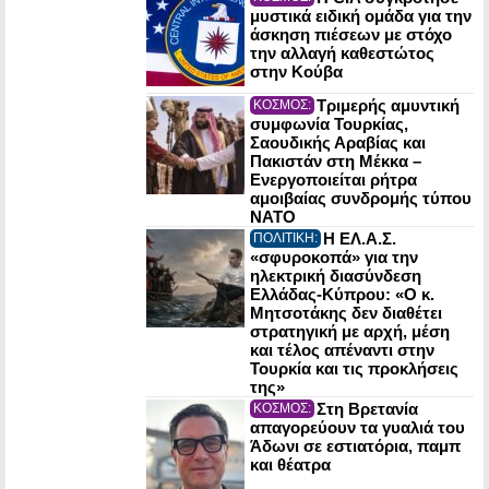
μυστικά ειδική ομάδα για την
άσκηση πιέσεων με στόχο
την αλλαγή καθεστώτος
στην Κούβα
Τριμερής αμυντική
ΚΟΣΜΟΣ:
συμφωνία Τουρκίας,
Σαουδικής Αραβίας και
Πακιστάν στη Μέκκα –
Ενεργοποιείται ρήτρα
αμοιβαίας συνδρομής τύπου
NATO
Η ΕΛ.Α.Σ.
ΠΟΛΙΤΙΚΗ:
«σφυροκοπά» για την
ηλεκτρική διασύνδεση
Ελλάδας-Κύπρου: «Ο κ.
Μητσοτάκης δεν διαθέτει
στρατηγική με αρχή, μέση
και τέλος απέναντι στην
Τουρκία και τις προκλήσεις
της»
Στη Βρετανία
ΚΟΣΜΟΣ:
απαγορεύουν τα γυαλιά του
Άδωνι σε εστιατόρια, παμπ
και θέατρα