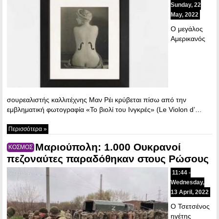
Sunday, 22
May, 2022
Ο μεγάλος
Αμερικανός
σουρεαλιστής καλλιτέχνης Μαν Ρέι κρύβεται πίσω από την
εμβληματική φωτογραφία «Το βιολί του Ινγκρές» (Le Violon d’…
Περισσότερα »
Μαριούπολη: 1.000 Ουκρανοί
ΚΟΣΜΟΣ
πεζοναύτες παραδόθηκαν στους Ρώσους
11:44 -
Wednesday,
13 April, 2022
Ο Τσετσένος
ηγέτης