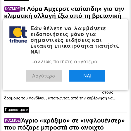
Η Λόρα Άμχερστ «τσίτσιδη» για την
ΚΟΣΜΟΣ
κλιματική αλλαγή έξω από τη βρετανική
πρωθυπουργική κατοικία (βίντεο+φωτο)
Εάν θέλετε να λαμβάνετε
16:44 -
ειδοποιήσεις μόνο για
Saturday, 30
σημαντικές ειδήσεις και
October, 2021
έκτακτη επικαιρότητα πατήστε
ΝΑΙ
Η Λόρα
Άμχερστ, μια
...αλλιώς πατήστε αργότερα
διαδηλώτρια
της
«Extinction
Αργότερα
ΝΑΙ
Rebellion» τα
«πέταξε όλα»
στους
δρόμους του Λονδίνου, απαιτώντας από την κυβέρνηση να…
Περισσότερα »
Άγριο «κράξιμο» σε «ινφλουένσερ»
ΚΟΣΜΟΣ
που πόζαρε μπροστά στο ανοιχτό