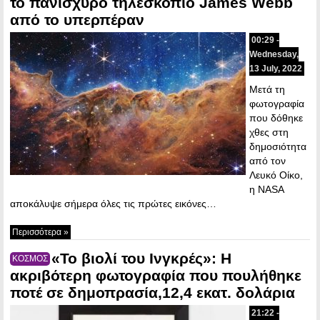
το πανίσχυρο τηλεσκόπιο James Webb
από το υπερπέραν
00:29 -
Wednesday,
13 July, 2022
Μετά τη
φωτογραφία
που δόθηκε
χθες στη
δημοσιότητα
από τον
Λευκό Οίκο,
η NASA
αποκάλυψε σήμερα όλες τις πρώτες εικόνες…
Περισσότερα »
«Το βιολί του Ινγκρές»: Η
ΚΟΣΜΟΣ
ακριβότερη φωτογραφία που πουλήθηκε
ποτέ σε δημοπρασία,12,4 εκατ. δολάρια
21:22 -