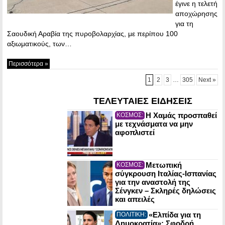
έγινε η τελετή
αποχώρησης
για τη
Σαουδική Αραβία της πυροβολαρχίας, με περίπου 100
αξιωματικούς, των…
Περισσότερα »
1
2
3
…
305
Next »
ΤΕΛΕΥΤΑΙΕΣ ΕΙΔΗΣΕΙΣ
Η Χαμάς προσπαθεί
ΚΟΣΜΟΣ:
με τεχνάσματα να μην
αφοπλιστεί
Μετωπική
ΚΟΣΜΟΣ:
σύγκρουση Ιταλίας-Ισπανίας
για την αναστολή της
Σένγκεν – Σκληρές δηλώσεις
και απειλές
«Ελπίδα για τη
ΠΟΛΙΤΙΚΗ:
Δημοκρατία»: Σφοδρή