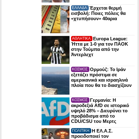
Έρχεται θερμή
ΕΛΛΑΔΑ:
εισβολή: Ποιες πόλεις θα
«χτυπήσουν» 40αρια
Europa League:
ΑΘΛΗΤΙΚΑ:
Ήττα με 1-0 για τον ΠΑΟΚ
στην Τούμπα από την
Άντερλεχτ
Ορμούζ: Το Ιράν
ΚΟΣΜΟΣ:
εξετάζει πρόστιμα σε
αμερικανικά και ισραηλινά
πλοία που θα το διασχίζουν
Γερμανία: Η
ΚΟΣΜΟΣ:
ακροδεξιά AfD σε ιστορικό
υψηλό 28% – Διευρύνει το
προβάδισμα από το
CDU/CSU του Μερτς
Η ΕΛ.Α.Σ.
ΠΟΛΙΤΙΚΗ:
προειδοποιεί τον