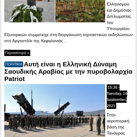
Ελληνισμού
και Δημόσιας
Διπλωματίας
του
Υπουργείου
Εξωτερικών συμμετείχε στη διοργάνωση εορταστικών εκδηλώσεων
στο Αργοστόλι της Κεφαλονιάς…
Περισσότερα »
Αυτή είναι η Ελληνική Δύναμη
ΠΟΛΙΤΙΚΗ
Σαουδικής Αραβίας με την πυροβολαρχία
Patriot
15:30 -
Tuesday, 14
September,
2021
Στην
αεροπορική
βάση της
Τανάγρας