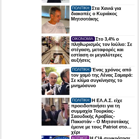
Στα Χανιά για
ΠΟΛΙΤΙΚΗ:
διακοπές ο Κυριάκος
Μητσοτάκης
Στο 3,4% ο
ΟΙΚΟΝΟΜΙΑ:
πληθωρισμός τον Ιούλιο: Σε
στέγαση, μεταφορές και
εστίαση οι μεγαλύτερες
αυξήσεις
Ένας χρόνος από
ΠΟΛΙΤΙΚΗ:
τον χαμό της Λένας Σαμαρά:
Σε κλίμα συγκίνησης το
μνημόσυνο
Η ΕΛ.Α.Σ. είχε
ΠΟΛΙΤΙΚΗ:
προειδοποιήσει για τη
συμμαχία Τουρκίας-
Σαουδικής Αραβίας-
Πακιστάν – Ο Μητσοτάκης
έμεινε με τους Patriot στο…
χέρι
Η CIA συγκρότησε
ΚΟΣΜΟΣ: