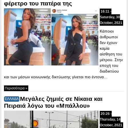
φέρετρο του πατέρα της
16:11 -
Saturday, 30
October, 2021
Κάποιοι
άνθρωποι
δεν έχουν
καμία
αίσθηση του
μέτρου. Στην
εποχή του
διαδικτύου
και των μέσων κοινωνικής δικτύωσης γίνεται πιο έντονα…
Περισσότερα »
Μεγάλες ζημιές σε Νίκαια και
ΕΛΛΑΔΑ
Πειραιά λόγω του «Μπάλλου»
20:26 -
Thursday, 14
October, 2021