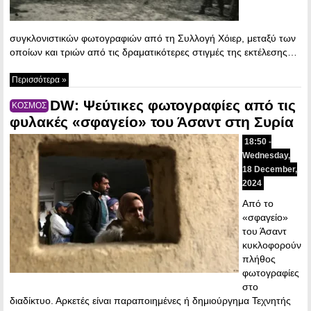
συγκλονιστικών φωτογραφιών από τη Συλλογή Χόιερ, μεταξύ των
οποίων και τριών από τις δραματικότερες στιγμές της εκτέλεσης…
Περισσότερα »
DW: Ψεύτικες φωτογραφίες από τις
ΚΟΣΜΟΣ
φυλακές «σφαγείο» του Άσαντ στη Συρία
18:50 -
Wednesday,
18 December,
2024
Από το
«σφαγείο»
του Άσαντ
κυκλοφορούν
πλήθος
φωτογραφίες
στο
διαδίκτυο. Αρκετές είναι παραποιημένες ή δημιούργημα Τεχνητής