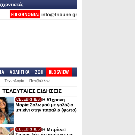
ζιχαντιστές
ΕΠΙΚΟΙΝΩΝΙΑ:
info@tribune.gr
IA
ΑΘΛΗΤΙΚΑ
ΖΩΗ
BLOGVIEW
Τεχνολογία
Περιβάλλον
ΤΕΛΕΥΤΑΙΕΣ ΕΙΔΗΣΕΙΣ
Η 51χρονη
CELEBRITIES:
Μαρία Σολωμού με γαλάζιο
μπικίνι στην παραλία (φωτο)
Η Μπρίτνεϊ
CELEBRITIES:
Σπίαρς λέει ότι απέτυχε ως