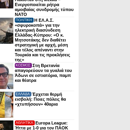
Ενεργοποιείται ρήτρα
αμοιβαίας συνδρομής τύπου
NATO
Η ΕΛ.Α.Σ.
ΠΟΛΙΤΙΚΗ:
«σφυροκοπά» για την
ηλεκτρική διασύνδεση
Ελλάδας-Κύπρου: «Ο κ.
Μητσοτάκης δεν διαθέτει
στρατηγική με αρχή, μέση
και τέλος απέναντι στην
Τουρκία και τις προκλήσεις
της»
Στη Βρετανία
ΚΟΣΜΟΣ:
απαγορεύουν τα γυαλιά του
Άδωνι σε εστιατόρια, παμπ
και θέατρα
Έρχεται θερμή
ΕΛΛΑΔΑ:
εισβολή: Ποιες πόλεις θα
«χτυπήσουν» 40αρια
Europa League:
ΑΘΛΗΤΙΚΑ:
Ήττα με 1-0 για τον ΠΑΟΚ