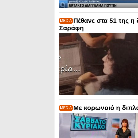
Πέθανε στα 51 της 
MEDIA
Σαράφη
Με κορωνοϊό η διπλ
MEDIA