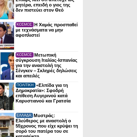
μητέρα, επειδή ο γιος της
δεν πιστεύει στον Θεό
Η Χαμάς προσπαθεί
ΚΟΣΜΟΣ:
με τεχνάσματα να μην
αφοπλιστεί
Μετωπική
ΚΟΣΜΟΣ:
σύγκρουση Ιταλίας-Ισπανίας
για την αναστολή της
Σένγκεν – Σκληρές δηλώσεις
και απειλές
«Ελπίδα για τη
ΠΟΛΙΤΙΚΗ:
Δημοκρατία»: Σφοδρή
επίθεση Αυγερινού κατά
Καρυστιανού και Γρατσία
Μυστράς:
ΕΛΛΑΔΑ:
Ελεύθερος με αναστολή ο
55χρονος που είχε κρύψει τη
σορό του πατέρα του σε
καταψύκτη