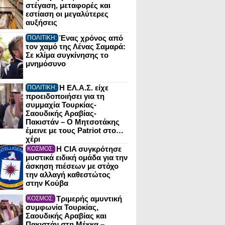
στέγαση, μεταφορές και
εστίαση οι μεγαλύτερες
αυξήσεις
Ένας χρόνος από
ΠΟΛΙΤΙΚΗ:
τον χαμό της Λένας Σαμαρά:
Σε κλίμα συγκίνησης το
μνημόσυνο
Η ΕΛ.Α.Σ. είχε
ΠΟΛΙΤΙΚΗ:
προειδοποιήσει για τη
συμμαχία Τουρκίας-
Σαουδικής Αραβίας-
Πακιστάν – Ο Μητσοτάκης
έμεινε με τους Patriot στο…
χέρι
Η CIA συγκρότησε
ΚΟΣΜΟΣ:
μυστικά ειδική ομάδα για την
άσκηση πιέσεων με στόχο
την αλλαγή καθεστώτος
στην Κούβα
Τριμερής αμυντική
ΚΟΣΜΟΣ:
συμφωνία Τουρκίας,
Σαουδικής Αραβίας και
Πακιστάν στη Μέκκα –