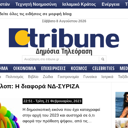
στάν
Τεχνητή Νοημοσύνη
Ισλαμικό Κράτος
Ενέργεια
Τ
είτε όλες τις ειδήσεις σε μορφή blog
Σάββατο 8 Αυγούστου 2026
Δημόσια Τηλεόραση
ΛΗΜΑ
ΟΙΚΟΝΟΜΙΑ
ΕΠΙΧΕΙΡΗΣΕΙΣ
ΚΟΣΜΟΣ
CELEBRITIES
MED
α
Πολιτισμός
Βιβλίο
Ζώδια
Γαστρονομία
Γυναίκα
Ιατρικά
Ταξίδι
άλοπ: Η διαφορά ΝΔ-ΣΥΡΙΖΑ
22:51 - Τρίτη, 21 Φεβρουαρίου, 2023
Η δημοσκοπική εικόνα που έχει καταγραφεί
στην αρχή του 2023 και αυστηρά σε ό,τι
αφορά την πρόθεση ψήφου, από τις…