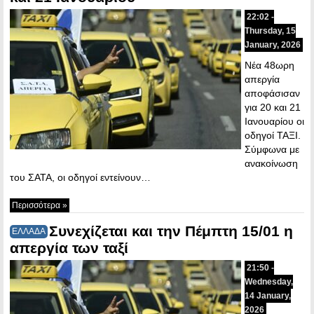
22:02 -
Thursday, 15
January, 2026
Νέα 48ωρη
απεργία
αποφάσισαν
για 20 και 21
Ιανουαρίου οι
οδηγοί ΤΑΞΙ.
Σύμφωνα με
ανακοίνωση
του ΣΑΤΑ, οι οδηγοί εντείνουν…
Περισσότερα »
Συνεχίζεται και την Πέμπτη 15/01 η
ΕΛΛΑΔΑ
απεργία των ταξί
21:50 -
Wednesday,
14 January,
2026