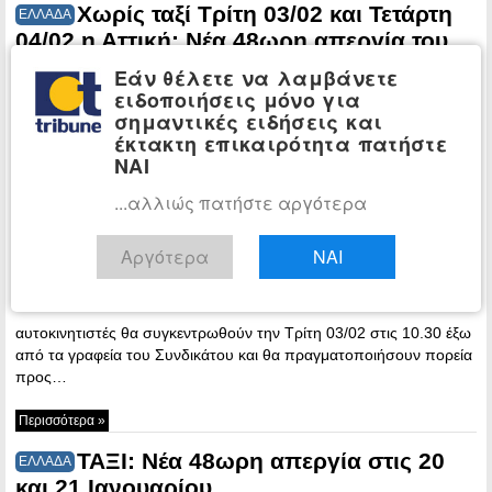
Χωρίς ταξί Τρίτη 03/02 και Τετάρτη
ΕΛΛΑΔΑ
04/02 η Αττική: Νέα 48ωρη απεργία του
ΣΑΤΑ
Εάν θέλετε να λαμβάνετε
ειδοποιήσεις μόνο για
07:45 -
σημαντικές ειδήσεις και
Monday, 2
έκτακτη επικαιρότητα πατήστε
February,
ΝΑΙ
2026
Οι
...αλλιώς πατήστε αργότερα
Αργότερα
ΝΑΙ
αυτοκινητιστές θα συγκεντρωθούν την Τρίτη 03/02 στις 10.30 έξω
από τα γραφεία του Συνδικάτου και θα πραγματοποιήσουν πορεία
προς…
Περισσότερα »
ΤΑΞΙ: Νέα 48ωρη απεργία στις 20
ΕΛΛΑΔΑ
και 21 Ιανουαρίου