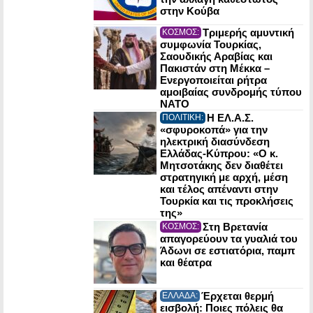
στην Κούβα
Τριμερής αμυντική
ΚΟΣΜΟΣ:
συμφωνία Τουρκίας,
Σαουδικής Αραβίας και
Πακιστάν στη Μέκκα –
Ενεργοποιείται ρήτρα
αμοιβαίας συνδρομής τύπου
NATO
Η ΕΛ.Α.Σ.
ΠΟΛΙΤΙΚΗ:
«σφυροκοπά» για την
ηλεκτρική διασύνδεση
Ελλάδας-Κύπρου: «Ο κ.
Μητσοτάκης δεν διαθέτει
στρατηγική με αρχή, μέση
και τέλος απέναντι στην
Τουρκία και τις προκλήσεις
της»
Στη Βρετανία
ΚΟΣΜΟΣ:
απαγορεύουν τα γυαλιά του
Άδωνι σε εστιατόρια, παμπ
και θέατρα
Έρχεται θερμή
ΕΛΛΑΔΑ:
εισβολή: Ποιες πόλεις θα