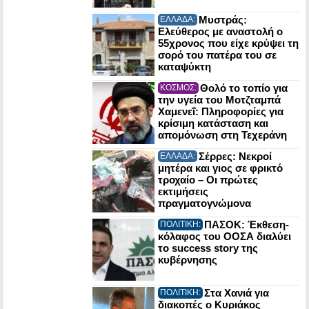
Μυστράς:
ΕΛΛΑΔΑ:
Ελεύθερος με αναστολή ο
55χρονος που είχε κρύψει τη
σορό του πατέρα του σε
καταψύκτη
Θολό το τοπίο για
ΚΟΣΜΟΣ:
την υγεία του Μοτζταμπά
Χαμενεΐ: Πληροφορίες για
κρίσιμη κατάσταση και
απομόνωση στη Τεχεράνη
Σέρρες: Νεκροί
ΕΛΛΑΔΑ:
μητέρα και γιος σε φρικτό
τροχαίο – Οι πρώτες
εκτιμήσεις
πραγματογνώμονα
ΠΑΣΟΚ: Έκθεση-
ΠΟΛΙΤΙΚΗ:
κόλαφος του ΟΟΣΑ διαλύει
το success story της
κυβέρνησης
Στα Χανιά για
ΠΟΛΙΤΙΚΗ:
διακοπές ο Κυριάκος