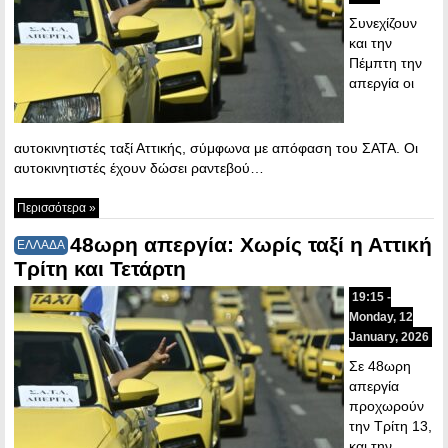
Συνεχίζουν
και την
Πέμπτη την
απεργία οι
αυτοκινητιστές ταξί Αττικής, σύμφωνα με απόφαση του ΣΑΤΑ. Οι
αυτοκινητιστές έχουν δώσει ραντεβού…
Περισσότερα »
48ωρη απεργία: Χωρίς ταξί η Αττική
ΕΛΛΑΔΑ
Τρίτη και Τετάρτη
19:15 -
Monday, 12
January, 2026
Σε 48ωρη
απεργία
προχωρούν
την Τρίτη 13,
και την