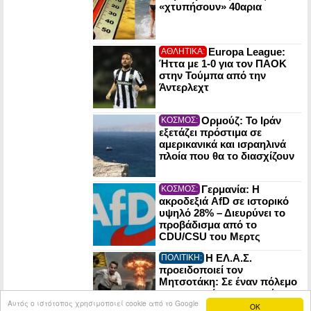
«χτυπήσουν» 40αρια
Europa League:
ΑΘΛΗΤΙΚΑ:
Ήττα με 1-0 για τον ΠΑΟΚ
στην Τούμπα από την
Άντερλεχτ
Ορμούζ: Το Ιράν
ΚΟΣΜΟΣ:
εξετάζει πρόστιμα σε
αμερικανικά και ισραηλινά
πλοία που θα το διασχίζουν
Γερμανία: Η
ΚΟΣΜΟΣ:
ακροδεξιά AfD σε ιστορικό
υψηλό 28% – Διευρύνει το
προβάδισμα από το
CDU/CSU του Μερτς
Η ΕΛ.Α.Σ.
ΠΟΛΙΤΙΚΗ:
προειδοποιεί τον
Μητσοτάκη: Σε έναν πόλεμο
οι πυρηνικές εγκαταστάσεις
Αυτός ο ιστότοπος χρησιμοποιεί cookie από το Google
μπορούν να γίνουν στόχος
OK