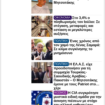
Μητσοτάκης
Στο 3,4% ο
ΟΙΚΟΝΟΜΙΑ:
πληθωρισμός τον Ιούλιο: Σε
στέγαση, μεταφορές και
εστίαση οι μεγαλύτερες
αυξήσεις
Ένας χρόνος από
ΠΟΛΙΤΙΚΗ:
τον χαμό της Λένας Σαμαρά:
Σε κλίμα συγκίνησης το
μνημόσυνο
Η ΕΛ.Α.Σ. είχε
ΠΟΛΙΤΙΚΗ:
προειδοποιήσει για τη
συμμαχία Τουρκίας-
Σαουδικής Αραβίας-
Πακιστάν – Ο Μητσοτάκης
έμεινε με τους Patriot στο…
χέρι
Η CIA συγκρότησε
ΚΟΣΜΟΣ:
μυστικά ειδική ομάδα για την
άσκηση πιέσεων με στόχο
την αλλαγή καθεστώτος