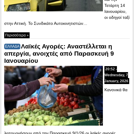
Τετάρτη 14
Ιανουαρίου,
οι οδηγοί ταξί
στην Αττική. Το Συνδικάτο Αυτοκινητιστών…
Περισσότερα »
Λαϊκές Αγορές: Αναστέλλεται η
ΕΛΛΑΔΑ
απεργία, ανοιχτές από Παρασκευή 9
Ιανουαρίου
20:52 -
Wednesday, 7
January, 2026
Κανονικά θα
λειτουργήσουν από την Παρασκευή 9/1/26 οι λαϊκές αγορές.