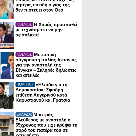
μητέρα, επειδή ο γιος της
δεν πιστεύει στον Θεό
Η Χαμάς προσπαθεί
ΚΟΣΜΟΣ:
με τεχνάσματα να μην
αφοπλιστεί
Μετωπική
ΚΟΣΜΟΣ:
σύγκρουση Ιταλίας-Ισπανίας
για την αναστολή της
Σένγκεν – Σκληρές δηλώσεις
και απειλές
«Ελπίδα για τη
ΠΟΛΙΤΙΚΗ:
Δημοκρατία»: Σφοδρή
επίθεση Αυγερινού κατά
Καρυστιανού και Γρατσία
Μυστράς:
ΕΛΛΑΔΑ:
Ελεύθερος με αναστολή ο
55χρονος που είχε κρύψει τη
σορό του πατέρα του σε
καταψύκτη