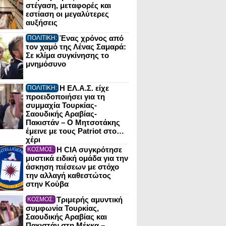
στέγαση, μεταφορές και
εστίαση οι μεγαλύτερες
αυξήσεις
Ένας χρόνος από
ΠΟΛΙΤΙΚΗ:
τον χαμό της Λένας Σαμαρά:
Σε κλίμα συγκίνησης το
μνημόσυνο
Η ΕΛ.Α.Σ. είχε
ΠΟΛΙΤΙΚΗ:
προειδοποιήσει για τη
συμμαχία Τουρκίας-
Σαουδικής Αραβίας-
Πακιστάν – Ο Μητσοτάκης
έμεινε με τους Patriot στο…
χέρι
Η CIA συγκρότησε
ΚΟΣΜΟΣ:
μυστικά ειδική ομάδα για την
άσκηση πιέσεων με στόχο
την αλλαγή καθεστώτος
στην Κούβα
Τριμερής αμυντική
ΚΟΣΜΟΣ:
συμφωνία Τουρκίας,
Σαουδικής Αραβίας και
Πακιστάν στη Μέκκα –