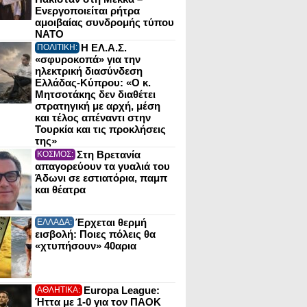
Ενεργοποιείται ρήτρα
αμοιβαίας συνδρομής τύπου
NATO
Η ΕΛ.Α.Σ.
ΠΟΛΙΤΙΚΗ:
«σφυροκοπά» για την
ηλεκτρική διασύνδεση
Ελλάδας-Κύπρου: «Ο κ.
Μητσοτάκης δεν διαθέτει
στρατηγική με αρχή, μέση
και τέλος απέναντι στην
Τουρκία και τις προκλήσεις
της»
Στη Βρετανία
ΚΟΣΜΟΣ:
απαγορεύουν τα γυαλιά του
Άδωνι σε εστιατόρια, παμπ
και θέατρα
Έρχεται θερμή
ΕΛΛΑΔΑ:
εισβολή: Ποιες πόλεις θα
«χτυπήσουν» 40αρια
Europa League:
ΑΘΛΗΤΙΚΑ:
Ήττα με 1-0 για τον ΠΑΟΚ