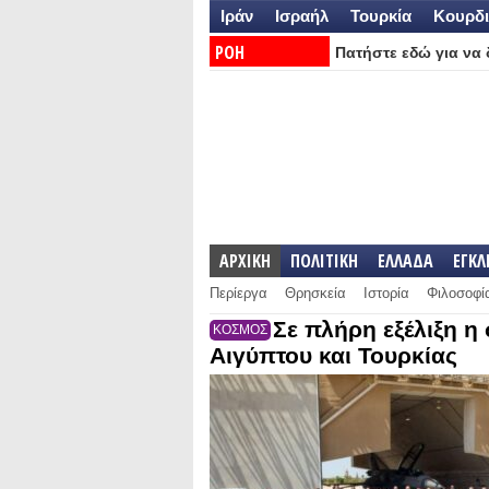
Ιράν
Ισραήλ
Τουρκία
Κουρδι
ΡΟΗ
Πατήστε εδώ για να δ
ΕΙΔΗΣΕΩΝ:
ΑΡΧΙΚΗ
ΠΟΛΙΤΙΚΗ
ΕΛΛΑΔΑ
ΕΓΚ
Περίεργα
Θρησκεία
Ιστορία
Φιλοσοφί
Σε πλήρη εξέλιξη η
ΚΟΣΜΟΣ
Αιγύπτου και Τουρκίας