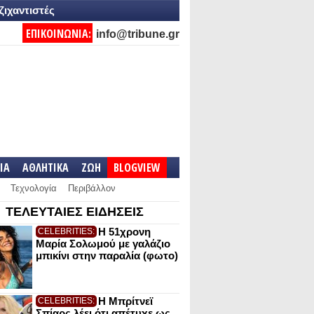
ζιχαντιστές
ΕΠΙΚΟΙΝΩΝΙΑ:
info@tribune.gr
IA
ΑΘΛΗΤΙΚΑ
ΖΩΗ
BLOGVIEW
Τεχνολογία
Περιβάλλον
ΤΕΛΕΥΤΑΙΕΣ ΕΙΔΗΣΕΙΣ
Η 51χρονη
CELEBRITIES:
Μαρία Σολωμού με γαλάζιο
μπικίνι στην παραλία (φωτο)
Η Μπρίτνεϊ
CELEBRITIES:
Σπίαρς λέει ότι απέτυχε ως