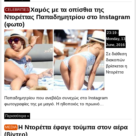
Χαμός με τα οπίσθια της
CELEBRITIES
Ντορέττας Παπαδημητρίου στο Instagram
(φωτο)
23:19 -
Monday, 13
June, 2016
Σε διάθεση
διακοπών
βρίσκεται η
Ντορέττα
Παπαδημητρίου που ανεβάζει συνεχώς στο Instagram
φωτογραφίες της με μαγιό. Η ηθοποιός το πρωινό…
Περισσότερα »
Η Ντορέττα έφαγε τούμπα στον αέρα
MEDIA
(βίντεο)