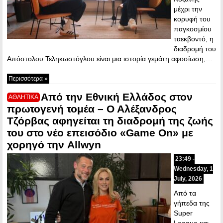
μέχρι την
κορυφή του
παγκοσμίου
ταεκβοντό, η
διαδρομή του
Απόστολου Τεληκωστόγλου είναι μια ιστορία γεμάτη αφοσίωση,…
Περισσότερα »
Από την Εθνική Ελλάδος στον
ΑΘΛΗΤΙΚΑ
πρωτογενή τομέα – Ο Αλέξανδρος
Τζόρβας αφηγείται τη διαδρομή της ζωής
του στο νέο επεισόδιο «Game On» με
χορηγό την Allwyn
23:49 -
Wednesday, 1
July, 2026
Από τα
γήπεδα της
Super
League και