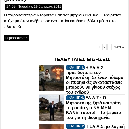
14:05 - Tuesday, 19 January, 2016
Η παρουσιάστρια Ντορέττα Παπαδημητρίου είχε ένα… εξαιρετικό
ατύχημα όταν ανέβηκε σε ένα πατίνι και έκανε βόλτα μέσα στο
πλατό. Κι…
Περισσότερα »
1
2
3
Next »
ΤΕΛΕΥΤΑΙΕΣ ΕΙΔΗΣΕΙΣ
Η ΕΛ.Α.Σ.
ΠΟΛΙΤΙΚΗ:
προειδοποιεί τον
Μητσοτάκη: Σε έναν πόλεμο
οι πυρηνικές εγκαταστάσεις
μπορούν να γίνουν στόχος
του εχθρού
ΕΛ.Α.Σ.: Ο
ΠΟΛΙΤΙΚΗ:
Μητσοτάκης ζητά και τρίτη
τετραετία για ΝΑ ΜΗΝ
ΚΑΝΕΙ τίποτα! – Τα ψέματά
του για τη βιομηχανία
Η ΕΛ.Α.Σ. με λογική
ΠΟΛΙΤΙΚΗ: