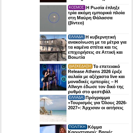
Η Ρωσία έπληξε
ΚΟΣΜΟΣ:
τρία ακόμη εμπορικά πλοία
στη Μαύρη Θάλασσα
(βίντεο)
Η κυβερνητική
ΕΛΛΑΔΑ:
ανακοίνωση με τα μέτρα για
τα καμένα σπίτια και τις
επιχειρήσεις σε Αττική και
Βοιωτία
Το επετειακό
ΔΙΑΣΚΕΔΑΣΗ:
Release Athens 2026 έριξε
αυλαία με αξέχαστα live και
μοναδικές εμπειρίες – Η
Allwyn έδωσε τον δικό της
ρυθμό στο φεστιβάλ
Πρόγραμμα
ΕΛΛΑΔΑ:
«Τουρισμός για Όλους 2026-
2027»: Άρχισαν οι αιτήσεις
Κόμμα
ΠΟΛΙΤΙΚΗ:
Καρυστιανού: Βαριές