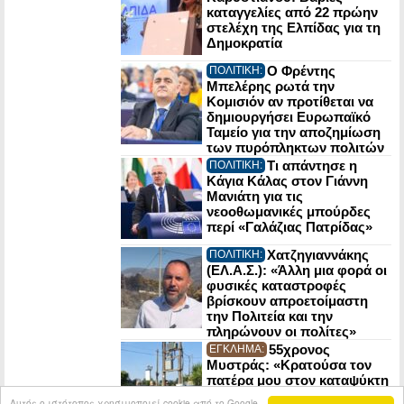
καταγγελίες από 22 πρώην
στελέχη της Ελπίδας για τη
Δημοκρατία
Ο Φρέντης
ΠΟΛΙΤΙΚΗ:
Μπελέρης ρωτά την
Κομισιόν αν προτίθεται να
δημιουργήσει Ευρωπαϊκό
Ταμείο για την αποζημίωση
των πυρόπληκτων πολιτών
Τι απάντησε η
ΠΟΛΙΤΙΚΗ:
Κάγια Κάλας στον Γιάννη
Μανιάτη για τις
νεοοθωμανικές μπούρδες
περί «Γαλάζιας Πατρίδας»
Χατζηγιαννάκης
ΠΟΛΙΤΙΚΗ:
(ΕΛ.Α.Σ.): «Άλλη μια φορά οι
φυσικές καταστροφές
βρίσκουν απροετοίμαστη
την Πολιτεία και την
πληρώνουν οι πολίτες»
55χρονος
ΕΓΚΛΗΜΑ:
Μυστράς: «Κρατούσα τον
πατέρα μου στον καταψύκτη
για να παίρνω τη σύνταξη»
Αυτός ο ιστότοπος χρησιμοποιεί cookie από το Google