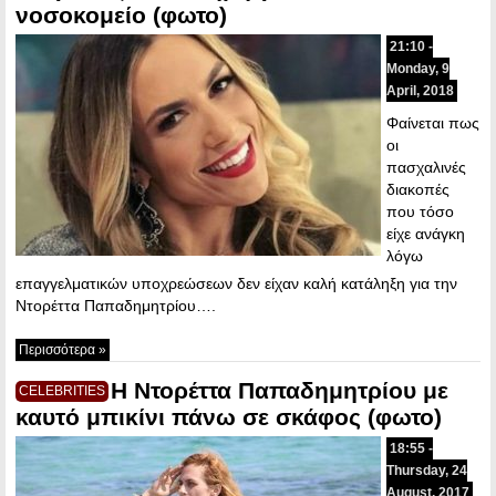
νοσοκομείο (φωτο)
21:10 -
Monday, 9
April, 2018
Φαίνεται πως
οι
πασχαλινές
διακοπές
που τόσο
είχε ανάγκη
λόγω
επαγγελματικών υποχρεώσεων δεν είχαν καλή κατάληξη για την
Ντορέττα Παπαδημητρίου….
Περισσότερα »
Η Ντορέττα Παπαδημητρίου με
CELEBRITIES
καυτό μπικίνι πάνω σε σκάφος (φωτο)
18:55 -
Thursday, 24
August, 2017