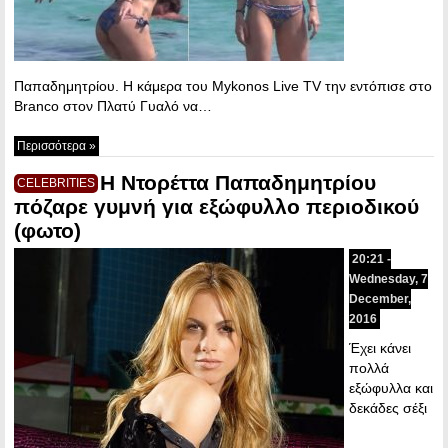
Παπαδημητρίου. Η κάμερα του Mykonos Live TV την εντόπισε στο
Branco στον Πλατύ Γυαλό να…
Περισσότερα »
Η Ντορέττα Παπαδημητρίου
CELEBRITIES
πόζαρε γυμνή για εξώφυλλο περιοδικού
(φωτο)
20:21 -
Wednesday, 7
December,
2016
Έχει κάνει
πολλά
εξώφυλλα και
δεκάδες σέξι