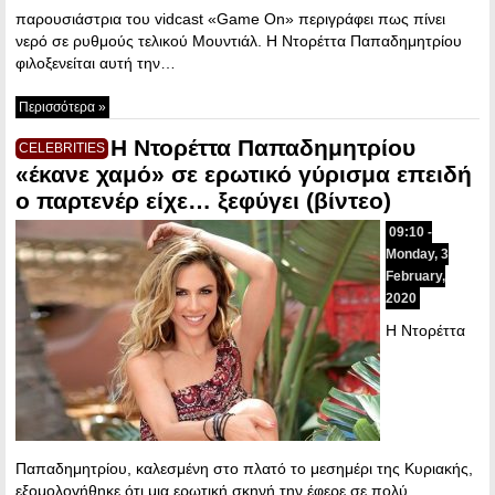
παρουσιάστρια του vidcast «Game On» περιγράφει πως πίνει
νερό σε ρυθμούς τελικού Μουντιάλ. Η Ντορέττα Παπαδημητρίου
φιλοξενείται αυτή την…
Περισσότερα »
Η Ντορέττα Παπαδημητρίου
CELEBRITIES
«έκανε χαμό» σε ερωτικό γύρισμα επειδή
ο παρτενέρ είχε… ξεφύγει (βίντεο)
09:10 -
Monday, 3
February,
2020
Η Ντορέττα
Παπαδημητρίου, καλεσμένη στο πλατό το μεσημέρι της Κυριακής,
εξομολογήθηκε ότι μια ερωτική σκηνή την έφερε σε πολύ