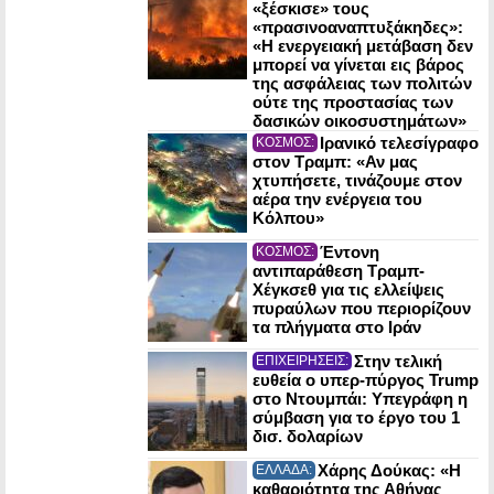
«ξέσκισε» τους
«πρασινοαναπτυξάκηδες»:
«Η ενεργειακή μετάβαση δεν
μπορεί να γίνεται εις βάρος
της ασφάλειας των πολιτών
ούτε της προστασίας των
δασικών οικοσυστημάτων»
Ιρανικό τελεσίγραφο
ΚΟΣΜΟΣ:
στον Τραμπ: «Αν μας
χτυπήσετε, τινάζουμε στον
αέρα την ενέργεια του
Κόλπου»
Έντονη
ΚΟΣΜΟΣ:
αντιπαράθεση Τραμπ-
Χέγκσεθ για τις ελλείψεις
πυραύλων που περιορίζουν
τα πλήγματα στο Ιράν
Στην τελική
ΕΠΙΧΕΙΡΗΣΕΙΣ:
ευθεία ο υπερ-πύργος Trump
στο Ντουμπάι: Υπεγράφη η
σύμβαση για το έργο του 1
δισ. δολαρίων
Χάρης Δούκας: «Η
ΕΛΛΑΔΑ:
καθαριότητα της Αθήνας