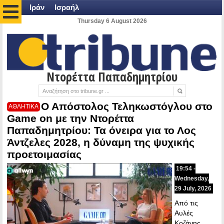
Ιράν
Ισραήλ
Thursday 6 August 2026
Ντορέττα Παπαδημητρίου
Ο Απόστολος Τεληκωστόγλου στο
ΑΘΛΗΤΙΚΑ
Game on με την Ντορέττα
Παπαδημητρίου: Τα όνειρα για το Λος
Άντζελες 2028, η δύναμη της ψυχικής
προετοιμασίας
19:54 -
Wednesday,
29 July, 2026
Από τις
Αυλές
Κοζάνης