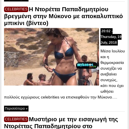
Η Ντορέττα Παπαδημητρίου
CELEBRITIES
βρεγμένη στην Μύκονο με αποκαλυπτικό
μπικίνι (βίντεο)
20:02 -
Thursday, 19
July, 2018
Μέσα Ιουλίου
και η
θερμοκρασία
συνεχίζει να
ανεβαίνει
συνεχώς,
κάτι που έχει
ωθήσει
πολλούς εγχώριους celebrities να επισκεφθούν την Μύκονο….
Περισσότερα »
Μυστήριο με την εισαγωγή της
CELEBRITIES
Ντορέττας Παπαδημητρίου στο