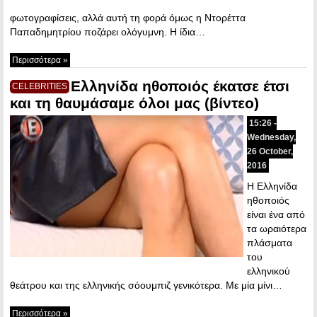
φωτογραφίσεις, αλλά αυτή τη φορά όμως η Ντορέττα
Παπαδημητρίου ποζάρει ολόγυμνη. Η ίδια…
Περισσότερα »
Ελληνίδα ηθοποιός έκατσε έτσι
CELEBRITIES
και τη θαυμάσαμε όλοι μας (βίντεο)
15:26 -
Wednesday,
26 October,
2016
Η Ελληνίδα
ηθοποιός
είναι ένα από
τα ωραιότερα
πλάσματα
του
ελληνικού
θεάτρου και της ελληνικής σόουμπιζ γενικότερα. Με μία μίνι…
Περισσότερα »