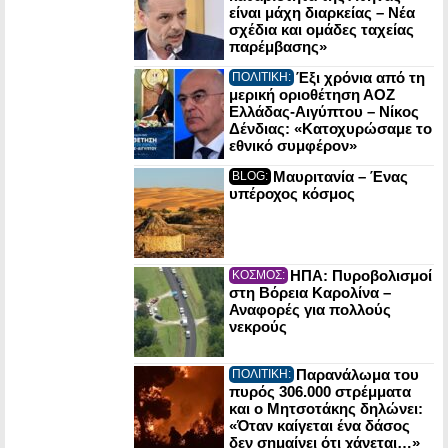
είναι μάχη διαρκείας – Νέα
σχέδια και ομάδες ταχείας
παρέμβασης»
Έξι χρόνια από τη
ΠΟΛΙΤΙΚΗ:
μερική οριοθέτηση ΑΟΖ
Ελλάδας-Αιγύπτου – Νίκος
Δένδιας: «Κατοχυρώσαμε το
εθνικό συμφέρον»
Μαυριτανία – Ένας
BLOG:
υπέροχος κόσμος
ΗΠΑ: Πυροβολισμοί
ΚΟΣΜΟΣ:
στη Βόρεια Καρολίνα –
Αναφορές για πολλούς
νεκρούς
Παρανάλωμα του
ΠΟΛΙΤΙΚΗ:
πυρός 306.000 στρέμματα
και ο Μητσοτάκης δηλώνει:
«Όταν καίγεται ένα δάσος
δεν σημαίνει ότι χάνεται…»