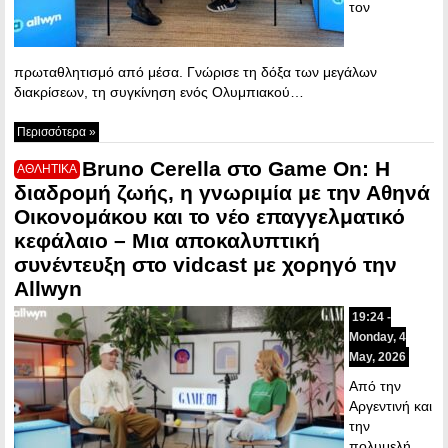
τον
πρωταθλητισμό από μέσα. Γνώρισε τη δόξα των μεγάλων
διακρίσεων, τη συγκίνηση ενός Ολυμπιακού…
Περισσότερα »
Bruno Cerella στο Game On: Η
ΑΘΛΗΤΙΚΑ
διαδρομή ζωής, η γνωριμία με την Αθηνά
Οικονομάκου και το νέο επαγγελματικό
κεφάλαιο – Μια αποκαλυπτική
συνέντευξη στο vidcast με χορηγό την
Allwyn
19:24 -
Monday, 4
May, 2026
Από την
Αργεντινή και
την
πολυμελή