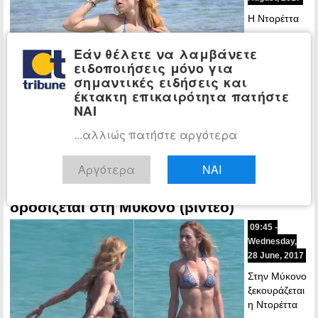
Η Ντορέττα
Εάν θέλετε να λαμβάνετε
ειδοποιήσεις μόνο για
σημαντικές ειδήσεις και
έκτακτη επικαιρότητα πατήστε
ΝΑΙ
Παπαδημητρίου που φέτος χόρτασε διακοπές σε διάφορα νησιά με
...αλλιώς πατήστε αργότερα
φίλους και οικογένεια πλέον αφήνει τις παραλίες της Ελλάδα…
Περισσότερα »
Αργότερα
ΝΑΙ
Η Ντορέττα Παπαδημητρίου
CELEBRITIES
δροσίζεται στη Μύκονο (βίντεο)
09:45 -
Wednesday,
28 June, 2017
Στην Μύκονο
ξεκουράζεται
η Ντορέττα