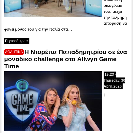
οικογένειά
του, μέχρι
την τολμηρή
απόφαση να
φύγει μόνος του για την Ιταλία στα…
Περισσότερα »
Η Ντορέττα Παπαδημητρίου σε ένα
ΑΘΛΗΤΙΚΑ
μοναδικό challenge στο Allwyn Game
Time
19:23 -
Thursday, 30
April, 2026
Η