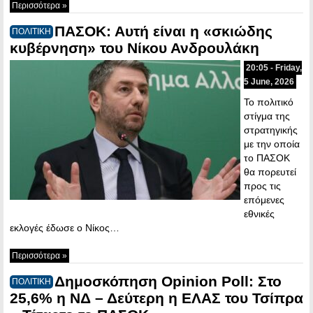
Περισσότερα »
ΠΑΣΟΚ: Αυτή είναι η «σκιώδης
ΠΟΛΙΤΙΚΗ
κυβέρνηση» του Νίκου Ανδρουλάκη
20:05 - Friday,
5 June, 2026
Το πολιτικό
στίγμα της
στρατηγικής
με την οποία
το ΠΑΣΟΚ
θα πορευτεί
προς τις
επόμενες
εθνικές
εκλογές έδωσε ο Νίκος…
Περισσότερα »
Δημοσκόπηση Opinion Poll: Στο
ΠΟΛΙΤΙΚΗ
25,6% η ΝΔ – Δεύτερη η ΕΛΑΣ του Τσίπρα