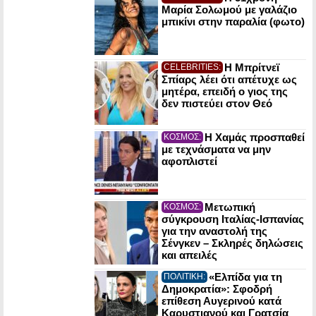
Μαρία Σολωμού με γαλάζιο
μπικίνι στην παραλία (φωτο)
Η Μπρίτνεϊ
CELEBRITIES:
Σπίαρς λέει ότι απέτυχε ως
μητέρα, επειδή ο γιος της
δεν πιστεύει στον Θεό
Η Χαμάς προσπαθεί
ΚΟΣΜΟΣ:
με τεχνάσματα να μην
αφοπλιστεί
Μετωπική
ΚΟΣΜΟΣ:
σύγκρουση Ιταλίας-Ισπανίας
για την αναστολή της
Σένγκεν – Σκληρές δηλώσεις
και απειλές
«Ελπίδα για τη
ΠΟΛΙΤΙΚΗ:
Δημοκρατία»: Σφοδρή
επίθεση Αυγερινού κατά
Καρυστιανού και Γρατσία