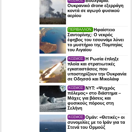
Βουλγαρία:
ΚΟΣΜΟΣ:
Ουκρανικό drone εξερράγη
κοντά σε αγωγό φυσικού
αερίου
Ηφαίστειο
ΠΕΡΙΒΑΛΛΟΝ:
Σαντορίνης: Ο νεκρός
έφηβος του τσουνάμι λύνει
το μυστήριο της Πομπηίας
του Αιγαίου
Η Ρωσία έπληξε
ΚΟΣΜΟΣ:
πλοία και στρατιωτικές
εγκαταστάσεις που
υποστηρίζουν την Ουκρανία
σε Οδησσό και Μικολάιφ
NYT: «Ψυχρός
ΚΟΣΜΟΣ:
πόλεμος» στο διάστημα –
Μάχες για βάσεις και
φυσικούς πόρους στη
Σελήνη
Ομάν: «Θετικές» οι
ΚΟΣΜΟΣ:
συνομιλίες με το Ιράν για τα
Στενά του Ορμούζ