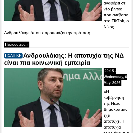
αναφέρει σε
νέο βίντεο
που ανέβασε
στο TikΤok, ο
Νίκος
Ανδρουλάκης όπου παρουσιάζει την πρόταση…
Περισσότερα »
Ανδρουλάκης: Η αποτυχία της ΝΔ
ΠΟΛΙΤΙΚΗ
είναι πια κοινωνική εμπειρία
20:15 -
Wednesday, 6
May, 2026
«Η
κυβέρνηση
της Νέας
Δημοκρατίας
έχει
αποτύχει. Η
αποτυχία
τους είναι πια