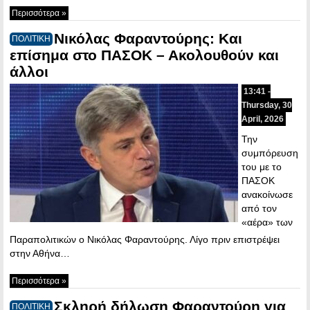
Περισσότερα »
Νικόλας Φαραντούρης: Και
ΠΟΛΙΤΙΚΗ
επίσημα στο ΠΑΣΟΚ – Ακολουθούν και
άλλοι
13:41 -
Thursday, 30
April, 2026
Την
συμπόρευση
του με το
ΠΑΣΟΚ
ανακοίνωσε
από τον
«αέρα» των
Παραπολιτικών ο Νικόλας Φαραντούρης. Λίγο πριν επιστρέψει
στην Αθήνα…
Περισσότερα »
Σκληρή δήλωση Φαραντούρη για
ΠΟΛΙΤΙΚΗ