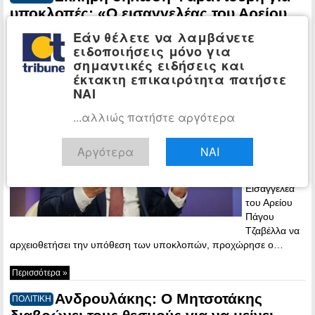
υποκλοπές: «Ο εισαγγελέας του Αρείου
Πάγου Τζαβέλλας (…) αυτή τη στιγμή
Εάν θέλετε να λαμβάνετε
προσφέρει την καλύτερη υπηρεσία σε
ειδοποιήσεις μόνο για
αυτούς που τον διόρισαν»
σημαντικές ειδήσεις και
έκτακτη επικαιρότητα πατήστε
23:40 -
ΝΑΙ
Monday, 27
April, 2026
...αλλιώς πατήστε αργότερα
Σε σκληρή
δήλωση μετά
Αργότερα
ΝΑΙ
την απόφαση
του
Εισαγγελέα
του Αρείου
Πάγου
Τζαβέλλα να
αρχειοθετήσει την υπόθεση των υποκλοπών, προχώρησε ο…
Περισσότερα »
Ανδρουλάκης: Ο Μητσοτάκης
ΠΟΛΙΤΙΚΗ