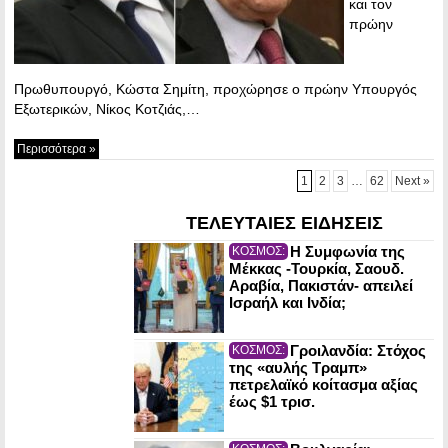
και τον
πρώην
Πρωθυπουργό, Κώστα Σημίτη, προχώρησε ο πρώην Υπουργός
Εξωτερικών, Νίκος Κοτζιάς,…
Περισσότερα »
1
2
3
…
62
Next »
ΤΕΛΕΥΤΑΙΕΣ ΕΙΔΗΣΕΙΣ
Η Συμφωνία της
ΚΟΣΜΟΣ:
Μέκκας -Τουρκία, Σαουδ.
Αραβία, Πακιστάν- απειλεί
Ισραήλ και Ινδία;
Γροιλανδία: Στόχος
ΚΟΣΜΟΣ:
της «αυλής Τραμπ»
πετρελαϊκό κοίτασμα αξίας
έως $1 τρισ.