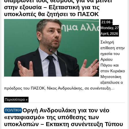
διαβρώνει τους θεσμούς για να μείνει
στην εξουσία – Εξεταστική για τις
υποκλοπές θα ζητήσει το ΠΑΣΟΚ
21:06 -
Monday, 27
April, 2026
Σκληρή
επίθεση στην
ηγεσία του
Αρείου
Πάγου και
στον Κυριάκο
Μητσοτάκη
εξαπέλυσε ο
πρόεδρος του ΠΑΣΟΚ, Νίκος Ανδρουλάκης, σε συνέντευξη…
Περισσότερα »
Οργή Ανδρουλάκη για τον νέο
ΠΟΛΙΤΙΚΗ
«ενταφιασμό» της υπόθεσης των
υποκλοπών – Εκτακτη συνέντευξη Τύπου