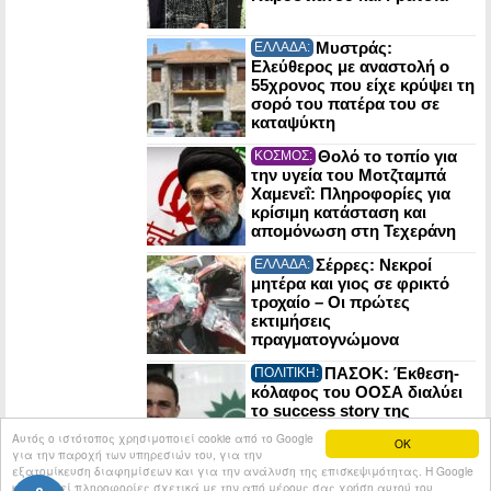
Μυστράς:
ΕΛΛΑΔΑ:
Ελεύθερος με αναστολή ο
55χρονος που είχε κρύψει τη
σορό του πατέρα του σε
καταψύκτη
Θολό το τοπίο για
ΚΟΣΜΟΣ:
την υγεία του Μοτζταμπά
Χαμενεΐ: Πληροφορίες για
κρίσιμη κατάσταση και
απομόνωση στη Τεχεράνη
Σέρρες: Νεκροί
ΕΛΛΑΔΑ:
μητέρα και γιος σε φρικτό
τροχαίο – Οι πρώτες
εκτιμήσεις
πραγματογνώμονα
ΠΑΣΟΚ: Έκθεση-
ΠΟΛΙΤΙΚΗ:
κόλαφος του ΟΟΣΑ διαλύει
το success story της
κυβέρνησης
Αυτός ο ιστότοπος χρησιμοποιεί cookie από το Google
OK
για την παροχή των υπηρεσιών του, για την
εξατομίκευση διαφημίσεων και για την ανάλυση της επισκεψιμότητας. Η Google
κοινοποιεί πληροφορίες σχετικά με την από μέρους σας χρήση αυτού του