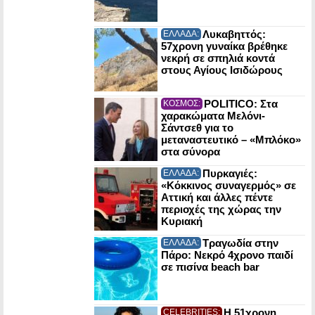
Λυκαβηττός:
ΕΛΛΑΔΑ:
57χρονη γυναίκα βρέθηκε
νεκρή σε σπηλιά κοντά
στους Αγίους Ισιδώρους
POLITICO: Στα
ΚΟΣΜΟΣ:
χαρακώματα Μελόνι-
Σάντσεθ για το
μεταναστευτικό – «Μπλόκο»
στα σύνορα
Πυρκαγιές:
ΕΛΛΑΔΑ:
«Κόκκινος συναγερμός» σε
Αττική και άλλες πέντε
περιοχές της χώρας την
Κυριακή
Τραγωδία στην
ΕΛΛΑΔΑ:
Πάρο: Νεκρό 4χρονο παιδί
σε πισίνα beach bar
Η 51χρονη
CELEBRITIES: