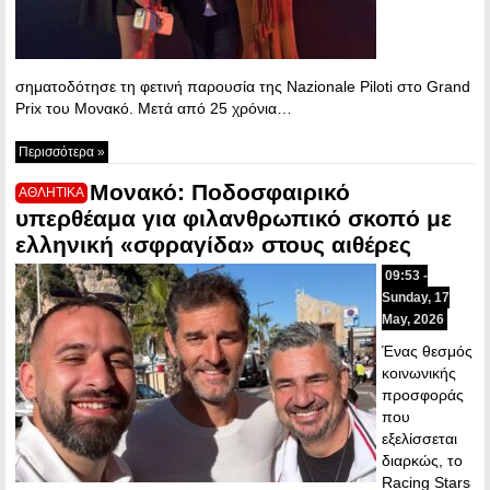
σηματοδότησε τη φετινή παρουσία της Nazionale Piloti στο Grand
Prix του Μονακό. Μετά από 25 χρόνια…
Περισσότερα »
Μονακό: Ποδοσφαιρικό
ΑΘΛΗΤΙΚΑ
υπερθέαμα για φιλανθρωπικό σκοπό με
ελληνική «σφραγίδα» στους αιθέρες
09:53 -
Sunday, 17
May, 2026
Ένας θεσμός
κοινωνικής
προσφοράς
που
εξελίσσεται
διαρκώς, το
Racing Stars