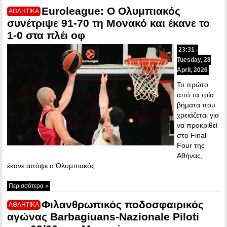
Euroleague: Ο Ολυμπιακός
ΑΘΛΗΤΙΚΑ
συνέτριψε 91-70 τη Μονακό και έκανε το
1-0 στα πλέι οφ
23:31 -
Tuesday, 28
April, 2026
Το πρώτο
από τα τρία
βήματα που
χρειάζεται για
να προκριθεί
στο Final
Four της
Αθήνας,
έκανε απόψε ο Ολυμπιακός…
Περισσότερα »
Φιλανθρωπικός ποδοσφαιρικός
ΑΘΛΗΤΙΚΑ
αγώνας Barbagiuans-Nazionale Piloti