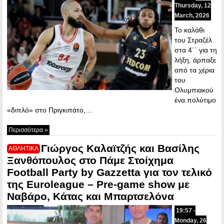
Thursday, 12
March, 2026
Το καλάθι
του Στραζέλ
στα 4΄΄ για τη
λήξη, άρπαξε
από τα χέρια
του
Ολυμπιακού
ένα πολύτιμο
«διπλό» στο Πριγκιπάτο,…
Περισσότερα »
Γιώργος Καλαϊτζής και Βασίλης
ΑΘΛΗΤΙΚΑ
Ξανθόπουλος στο Πάμε Στοίχημα
Football Party by Gazzetta για τον τελικό
της Euroleague – Pre-game show με
Ναβάρο, Κάτας και Μπαρτσελόνα
19:57 -
Monday, 26