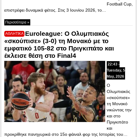
Football Cup,
επιστρέφει δυναμικά φέτος. Στις 3 Ιουνίου 2026, το…
Περισσότερα »
Euroleague: Ο Ολυμπιακός
ΑΘΛΗΤΙΚΑ
«σκούπισε» (3-0) τη Μονακό με το
εμφατικό 105-82 στο Πριγκιπάτο και
έκλεισε θέση στο Final4
22:43 -
Tuesday, 5
May, 2026
Ο
Ολυμπιακός
«σκούπισε»
τη Μονακό
νικώντας την
και στο
Πριγκιπάτο
και
προκρίθηκε πανηγυρικά στο 15ο φάιναλ φορ της Ιστορίας του…