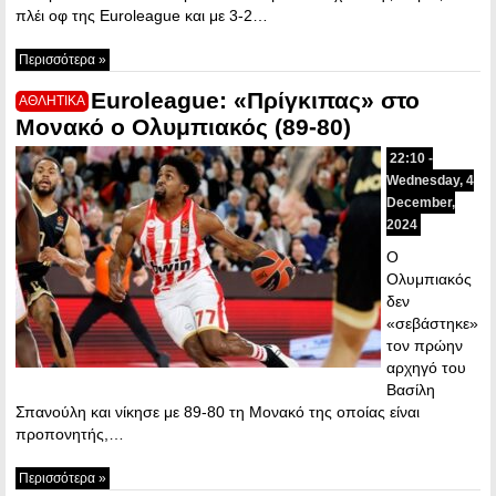
πλέι οφ της Euroleague και με 3-2…
Περισσότερα »
Euroleague: «Πρίγκιπας» στο
ΑΘΛΗΤΙΚΑ
Μονακό ο Ολυμπιακός (89-80)
22:10 -
Wednesday, 4
December,
2024
Ο
Ολυμπιακός
δεν
«σεβάστηκε»
τον πρώην
αρχηγό του
Βασίλη
Σπανούλη και νίκησε με 89-80 τη Μονακό της οποίας είναι
προπονητής,…
Περισσότερα »