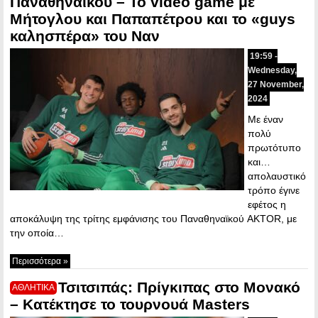
Παναθηναϊκού – Το video game με
Μήτογλου και Παπαπέτρου και το «guys
καλησπέρα» του Ναν
19:59 -
Wednesday,
27 November,
2024
Με έναν
πολύ
πρωτότυπο
και…
απολαυστικό
τρόπο έγινε
εφέτος η
αποκάλυψη της τρίτης εμφάνισης του Παναθηναϊκού AKTOR, με
την οποία…
Περισσότερα »
Τσιτσιπάς: Πρίγκιπας στο Μονακό
ΑΘΛΗΤΙΚΑ
– Κατέκτησε το τουρνουά Masters