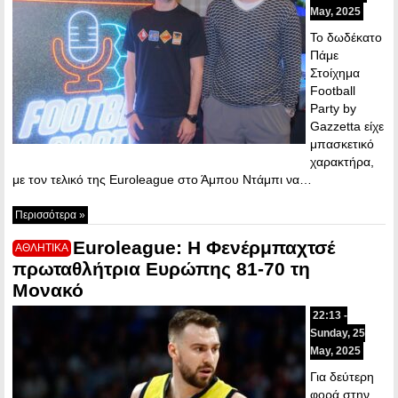
May, 2025
Το δωδέκατο
Πάμε
Στοίχημα
Football
Party by
Gazzetta είχε
μπασκετικό
χαρακτήρα,
με τον τελικό της Euroleague στο Άμπου Ντάμπι να…
Περισσότερα »
Euroleague: Η Φενέρμπαχτσέ
ΑΘΛΗΤΙΚΑ
πρωταθλήτρια Ευρώπης 81-70 τη
Μονακό
22:13 -
Sunday, 25
May, 2025
Για δεύτερη
φορά στην