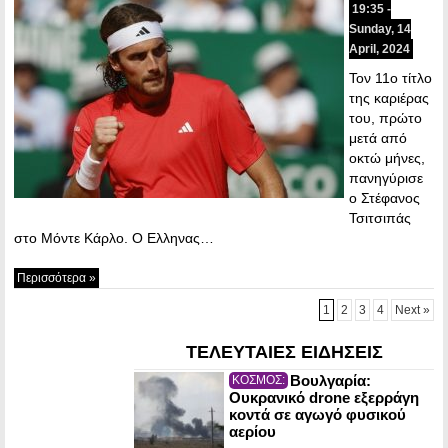
19:35 -
Sunday, 14
April, 2024
Τον 11ο τίτλο
της καριέρας
του, πρώτο
μετά από
οκτώ μήνες,
πανηγύρισε
ο Στέφανος
Τσιτσιπάς
στο Μόντε Κάρλο. Ο Ελληνας…
Περισσότερα »
1
2
3
4
Next »
ΤΕΛΕΥΤΑΙΕΣ ΕΙΔΗΣΕΙΣ
Βουλγαρία:
ΚΟΣΜΟΣ:
Ουκρανικό drone εξερράγη
κοντά σε αγωγό φυσικού
αερίου