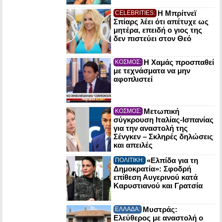
Η Μπρίτνεϊ
CELEBRITIES:
Σπίαρς λέει ότι απέτυχε ως
μητέρα, επειδή ο γιος της
δεν πιστεύει στον Θεό
Η Χαμάς προσπαθεί
ΚΟΣΜΟΣ:
με τεχνάσματα να μην
αφοπλιστεί
Μετωπική
ΚΟΣΜΟΣ:
σύγκρουση Ιταλίας-Ισπανίας
για την αναστολή της
Σένγκεν – Σκληρές δηλώσεις
και απειλές
«Ελπίδα για τη
ΠΟΛΙΤΙΚΗ:
Δημοκρατία»: Σφοδρή
επίθεση Αυγερινού κατά
Καρυστιανού και Γρατσία
Μυστράς:
ΕΛΛΑΔΑ:
Ελεύθερος με αναστολή ο