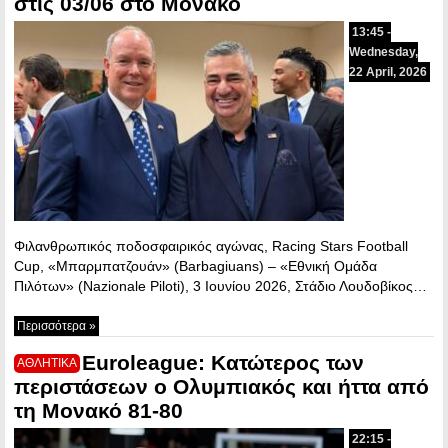
στις 03/06 στο Μονακό
13:45 -
Wednesday,
22 April, 2026
Φιλανθρωπικός ποδοσφαιρικός αγώνας, Racing Stars Football
Cup, «Μπαρμπατζουάν» (Barbagiuans) – «Εθνική Ομάδα
Πιλότων» (Nazionale Piloti), 3 Ιουνίου 2026, Στάδιο Λουδοβίκος…
Περισσότερα »
Euroleague: Κατώτερος των
ΑΘΛΗΤΙΚΑ
περιστάσεων ο Ολυμπιακός και ήττα από
τη Μονακό 81-80
22:15 -