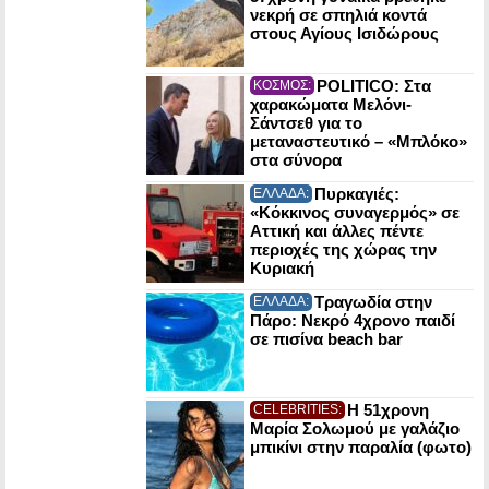
νεκρή σε σπηλιά κοντά
στους Αγίους Ισιδώρους
POLITICO: Στα
ΚΟΣΜΟΣ:
χαρακώματα Μελόνι-
Σάντσεθ για το
μεταναστευτικό – «Μπλόκο»
στα σύνορα
Πυρκαγιές:
ΕΛΛΑΔΑ:
«Κόκκινος συναγερμός» σε
Αττική και άλλες πέντε
περιοχές της χώρας την
Κυριακή
Τραγωδία στην
ΕΛΛΑΔΑ:
Πάρο: Νεκρό 4χρονο παιδί
σε πισίνα beach bar
Η 51χρονη
CELEBRITIES:
Μαρία Σολωμού με γαλάζιο
μπικίνι στην παραλία (φωτο)