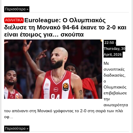
Περισσότερα »
Euroleague: Ο Ολυμπιακός
ΑΘΛΗΤΙΚΑ
διέλυσε τη Μονακό 94-64 έκανε το 2-0 και
είναι έτοιμος για… σκούπα
22:50 -
Thursday, 30
April, 2026
Με
συνοπτικές
διαδικασίες,
ο
Ολυμπιακός
επιβεβαίωσε
την
ανωτερότητα
του απέναντι στη Μονακό γράφοντας το 2-0 στη σειρά των πλέι
οφ…
Περισσότερα »