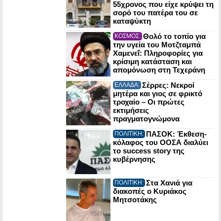
55χρονος που είχε κρύψει τη
σορό του πατέρα του σε
καταψύκτη
Θολό το τοπίο για
ΚΟΣΜΟΣ:
την υγεία του Μοτζταμπά
Χαμενεΐ: Πληροφορίες για
κρίσιμη κατάσταση και
απομόνωση στη Τεχεράνη
Σέρρες: Νεκροί
ΕΛΛΑΔΑ:
μητέρα και γιος σε φρικτό
τροχαίο – Οι πρώτες
εκτιμήσεις
πραγματογνώμονα
ΠΑΣΟΚ: Έκθεση-
ΠΟΛΙΤΙΚΗ:
κόλαφος του ΟΟΣΑ διαλύει
το success story της
κυβέρνησης
Στα Χανιά για
ΠΟΛΙΤΙΚΗ:
διακοπές ο Κυριάκος
Μητσοτάκης