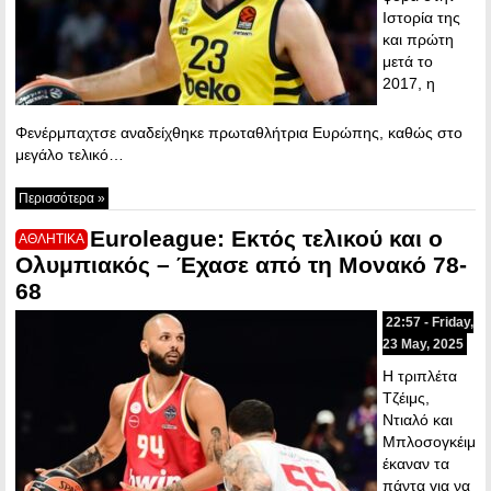
Ιστορία της
και πρώτη
μετά το
2017, η
Φενέρμπαχτσε αναδείχθηκε πρωταθλήτρια Ευρώπης, καθώς στο
μεγάλο τελικό…
Περισσότερα »
Euroleague: Εκτός τελικού και ο
ΑΘΛΗΤΙΚΑ
Ολυμπιακός – Έχασε από τη Μονακό 78-
68
22:57 - Friday,
23 May, 2025
Η τριπλέτα
Τζέιμς,
Ντιαλό και
Μπλοσογκέιμ
έκαναν τα
πάντα για να