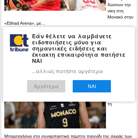
δώσουν την
νίκη στη
Μονακό στην
«Etihad Arena», με…
Εάν θέλετε να λαμβάνετε
Περισσότερα »
ειδοποιήσεις μόνο για
Euroleague: Η Μονακό αντίπαλος
σημαντικές ειδήσεις και
ΑΘΛΗΤΙΚΑ
του Ολυμπιακού στο Final-4 – Απέκλεισε
έκτακτη επικαιρότητα πατήστε
ΝΑΙ
τη Μπαρτσελόνα
...αλλιώς πατήστε αργότερα
22:22 -
Tuesday, 6
May, 2025
Αργότερα
ΝΑΙ
Η Μονακό
νίκησε 85-84
τη
Μπαρτσελόνα στο συναρπαστικό πέμπτο παιχνίδι της σειράς των