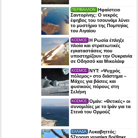
Ηφαίστειο
ΠΕΡΙΒΑΛΛΟΝ:
Σαντορίνης: Ο νεκρός
έφηβος του τσουνάμι λύνει
το μυστήριο της Πομπηίας
του Αιγαίου
Η Ρωσία έπληξε
ΚΟΣΜΟΣ:
πλοία και στρατιωτικές
εγκαταστάσεις που
υποστηρίζουν την Ουκρανία
σε Οδησσό και Μικολάιφ
NYT: «Ψυχρός
ΚΟΣΜΟΣ:
πόλεμος» στο διάστημα –
Μάχες για βάσεις και
φυσικούς πόρους στη
Σελήνη
Ομάν: «Θετικές» οι
ΚΟΣΜΟΣ:
συνομιλίες με το Ιράν για τα
Στενά του Ορμούζ
Λυκαβηττός:
ΕΛΛΑΔΑ:
57χρονη γυναίκα βρέθηκε