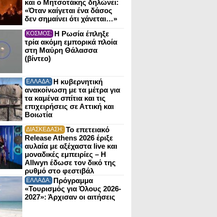
και ο Μητσοτάκης δηλώνει:
«Όταν καίγεται ένα δάσος
δεν σημαίνει ότι χάνεται…»
Η Ρωσία έπληξε
ΚΟΣΜΟΣ:
τρία ακόμη εμπορικά πλοία
στη Μαύρη Θάλασσα
(βίντεο)
Η κυβερνητική
ΕΛΛΑΔΑ:
ανακοίνωση με τα μέτρα για
τα καμένα σπίτια και τις
επιχειρήσεις σε Αττική και
Βοιωτία
Το επετειακό
ΔΙΑΣΚΕΔΑΣΗ:
Release Athens 2026 έριξε
αυλαία με αξέχαστα live και
μοναδικές εμπειρίες – Η
Allwyn έδωσε τον δικό της
ρυθμό στο φεστιβάλ
Πρόγραμμα
ΕΛΛΑΔΑ:
«Τουρισμός για Όλους 2026-
2027»: Άρχισαν οι αιτήσεις