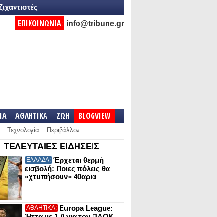
ζιχαντιστές
ΕΠΙΚΟΙΝΩΝΙΑ:
info@tribune.gr
IA
ΑΘΛΗΤΙΚΑ
ΖΩΗ
BLOGVIEW
Τεχνολογία
Περιβάλλον
ΤΕΛΕΥΤΑΙΕΣ ΕΙΔΗΣΕΙΣ
Έρχεται θερμή
ΕΛΛΑΔΑ:
εισβολή: Ποιες πόλεις θα
«χτυπήσουν» 40αρια
Europa League:
ΑΘΛΗΤΙΚΑ:
Ήττα με 1-0 για τον ΠΑΟΚ