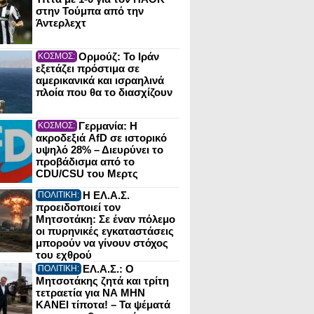
στην Τούμπα από την
Άντερλεχτ
Ορμούζ: Το Ιράν
ΚΟΣΜΟΣ:
εξετάζει πρόστιμα σε
αμερικανικά και ισραηλινά
πλοία που θα το διασχίζουν
Γερμανία: Η
ΚΟΣΜΟΣ:
ακροδεξιά AfD σε ιστορικό
υψηλό 28% – Διευρύνει το
προβάδισμα από το
CDU/CSU του Μερτς
Η ΕΛ.Α.Σ.
ΠΟΛΙΤΙΚΗ:
προειδοποιεί τον
Μητσοτάκη: Σε έναν πόλεμο
οι πυρηνικές εγκαταστάσεις
μπορούν να γίνουν στόχος
του εχθρού
ΕΛ.Α.Σ.: Ο
ΠΟΛΙΤΙΚΗ:
Μητσοτάκης ζητά και τρίτη
τετραετία για ΝΑ ΜΗΝ
ΚΑΝΕΙ τίποτα! – Τα ψέματά