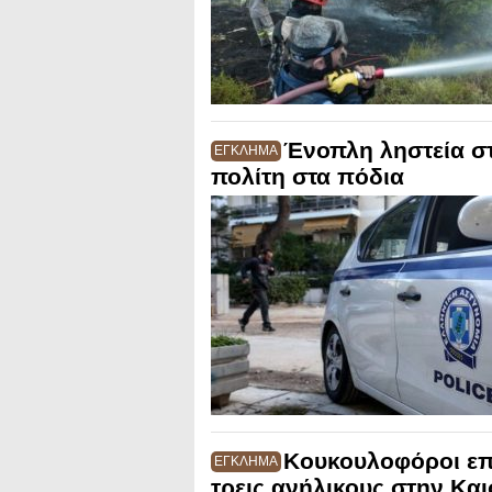
Ένοπλη ληστεία σ
ΕΓΚΛΗΜΑ
πολίτη στα πόδια
Κουκουλοφόροι επι
ΕΓΚΛΗΜΑ
τρεις ανήλικους στην Κα