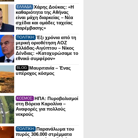
Χάρης Δούκας: «Η
ΕΛΛΑΔΑ:
καθαριότητα της Αθήνας
είναι μάχη διαρκείας – Νέα
σχέδια και ομάδες ταχείας
παρέμβασης»
Έξι χρόνια από τη
ΠΟΛΙΤΙΚΗ:
μερική οριοθέτηση ΑΟΖ
Ελλάδας-Αιγύπτου – Νίκος
Δένδιας: «Κατοχυρώσαμε το
εθνικό συμφέρον»
Μαυριτανία – Ένας
BLOG:
υπέροχος κόσμος
ΗΠΑ: Πυροβολισμοί
ΚΟΣΜΟΣ:
στη Βόρεια Καρολίνα –
Αναφορές για πολλούς
νεκρούς
Παρανάλωμα του
ΠΟΛΙΤΙΚΗ:
πυρός 306.000 στρέμματα