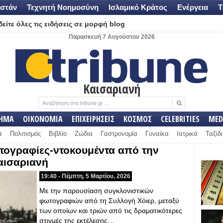
στάν
Τεχνητή Νοημοσύνη
Ισλαμικό Κράτος
Ενέργεια
Τ
είτε όλες τις ειδήσεις σε μορφή blog
Παρασκευή 7 Αυγούστου 2026
Καισαριανή
ΛΗΜΑ
ΟΙΚΟΝΟΜΙΑ
ΕΠΙΧΕΙΡΗΣΕΙΣ
ΚΟΣΜΟΣ
CELEBRITIES
MED
α
Πολιτισμός
Βιβλίο
Ζώδια
Γαστρονομία
Γυναίκα
Ιατρικά
Ταξίδι
τογραφίες-ντοκουμέντα από την
αισαριανή
19:40 - Πέμπτη, 5 Μαρτίου, 2026
Με την παρουσίαση συγκλονιστικών
φωτογραφιών από τη Συλλογή Χόιερ, μεταξύ
των οποίων και τριών από τις δραματικότερες
στιγμές της εκτέλεσης…