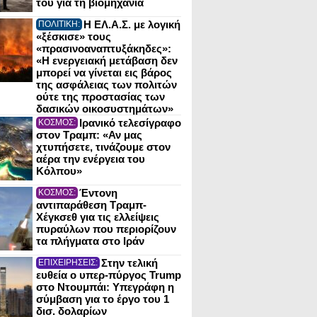
του για τη βιομηχανία
Η ΕΛ.Α.Σ. με λογική
ΠΟΛΙΤΙΚΗ:
«ξέσκισε» τους
«πρασινοαναπτυξάκηδες»:
«Η ενεργειακή μετάβαση δεν
μπορεί να γίνεται εις βάρος
της ασφάλειας των πολιτών
ούτε της προστασίας των
δασικών οικοσυστημάτων»
Ιρανικό τελεσίγραφο
ΚΟΣΜΟΣ:
στον Τραμπ: «Αν μας
χτυπήσετε, τινάζουμε στον
αέρα την ενέργεια του
Κόλπου»
Έντονη
ΚΟΣΜΟΣ:
αντιπαράθεση Τραμπ-
Χέγκσεθ για τις ελλείψεις
πυραύλων που περιορίζουν
τα πλήγματα στο Ιράν
Στην τελική
ΕΠΙΧΕΙΡΗΣΕΙΣ:
ευθεία ο υπερ-πύργος Trump
στο Ντουμπάι: Υπεγράφη η
σύμβαση για το έργο του 1
δισ. δολαρίων