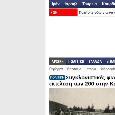
Ιράν
Ισραήλ
Τουρκία
Κουρδι
ΡΟΗ
Πατήστε εδώ για να δ
ΕΙΔΗΣΕΩΝ:
ΑΡΧΙΚΗ
ΠΟΛΙΤΙΚΗ
ΕΛΛΑΔΑ
ΕΓΚ
Περίεργα
Θρησκεία
Ιστορία
Φιλοσοφί
Συγκλονιστικές φω
ΠΟΛΙΤΙΚΗ
εκτέλεση των 200 στην Κ