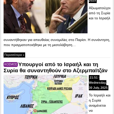
2025
Αξιωματούχοι
από τη Συρία
και το Ισραήλ
συναντήθηκαν για απευθείας συνομιλίες στο Παρίσι. Η συνάντηση,
που πραγματοποιήθηκε με τη μεσολάβηση…
Περισσότερα »
Υπουργοί από το Ισραήλ και τη
ΚΟΣΜΟΣ
Συρία θα συναντηθούν στο Αζερμπαϊτζάν
21:51 -
Wednesday,
30 July, 2025
Το Ισραήλ και
η Συρία
αναμένεται
να