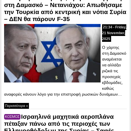
στη Δαμασκό – Νετανιάχου: Απωθήσαμε
την Τουρκία από κεντρική και νότια Συρία
– ΔΕΝ θα πάρουν F-35
21:34 - Friday,
21 November,
2025
Ο χάρτης
στη Δαμασκό
αναμένεται
να αλλάξει
ριζικά τις
προσεχείς
εβδομάδες,
καθώς
αναφορές κάνουν λόγο για την επιστροφή ρωσικών δυνάμεων…
Περισσότερα »
Ισραηλινά μαχητικά αεροπλάνα
ΚΟΣΜΟΣ
πέταξαν πάνω από τις περιοχές των
Ελληνορθόδοξων της Συρίας – Σαφές