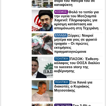
σορό του πατέρα του σε
καταψύκτη
Θολό το τοπίο για
ΚΟΣΜΟΣ:
την υγεία του Μοτζταμπά
Χαμενεΐ: Πληροφορίες για
κρίσιμη κατάσταση και
απομόνωση στη Τεχεράνη
Σέρρες: Νεκροί
ΕΛΛΑΔΑ:
μητέρα και γιος σε φρικτό
τροχαίο – Οι πρώτες
εκτιμήσεις
πραγματογνώμονα
ΠΑΣΟΚ: Έκθεση-
ΠΟΛΙΤΙΚΗ:
κόλαφος του ΟΟΣΑ διαλύει
το success story της
κυβέρνησης
Στα Χανιά για
ΠΟΛΙΤΙΚΗ:
διακοπές ο Κυριάκος
Μητσοτάκης
Στο 3,4% ο
ΟΙΚΟΝΟΜΙΑ: