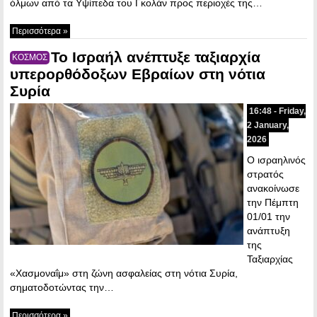
όλμων από τα Υψίπεδα του Γκολάν προς περιοχές της…
Περισσότερα »
Το Ισραήλ ανέπτυξε ταξιαρχία
ΚΟΣΜΟΣ
υπερορθόδοξων Εβραίων στη νότια
Συρία
16:48 - Friday,
2 January,
2026
Ο ισραηλινός
στρατός
ανακοίνωσε
την Πέμπτη
01/01 την
ανάπτυξη
της
Ταξιαρχίας
«Χασμοναΐμ» στη ζώνη ασφαλείας στη νότια Συρία,
σηματοδοτώντας την…
Περισσότερα »