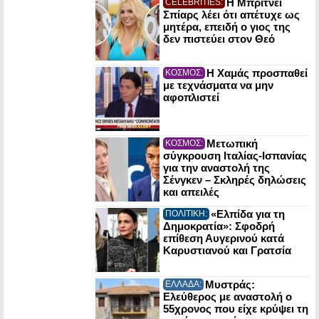
Η Μπρίτνεϊ
CELEBRITIES:
Σπίαρς λέει ότι απέτυχε ως
μητέρα, επειδή ο γιος της
δεν πιστεύει στον Θεό
Η Χαμάς προσπαθεί
ΚΟΣΜΟΣ:
με τεχνάσματα να μην
αφοπλιστεί
Μετωπική
ΚΟΣΜΟΣ:
σύγκρουση Ιταλίας-Ισπανίας
για την αναστολή της
Σένγκεν – Σκληρές δηλώσεις
και απειλές
«Ελπίδα για τη
ΠΟΛΙΤΙΚΗ:
Δημοκρατία»: Σφοδρή
επίθεση Αυγερινού κατά
Καρυστιανού και Γρατσία
Μυστράς:
ΕΛΛΑΔΑ:
Ελεύθερος με αναστολή ο
55χρονος που είχε κρύψει τη