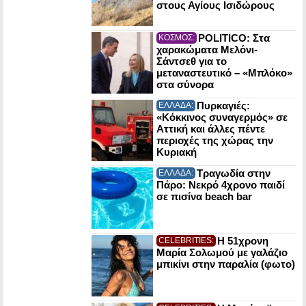
στους Αγίους Ισιδώρους
POLITICO: Στα
ΚΟΣΜΟΣ:
χαρακώματα Μελόνι-
Σάντσεθ για το
μεταναστευτικό – «Μπλόκο»
στα σύνορα
Πυρκαγιές:
ΕΛΛΑΔΑ:
«Κόκκινος συναγερμός» σε
Αττική και άλλες πέντε
περιοχές της χώρας την
Κυριακή
Τραγωδία στην
ΕΛΛΑΔΑ:
Πάρο: Νεκρό 4χρονο παιδί
σε πισίνα beach bar
Η 51χρονη
CELEBRITIES:
Μαρία Σολωμού με γαλάζιο
μπικίνι στην παραλία (φωτο)