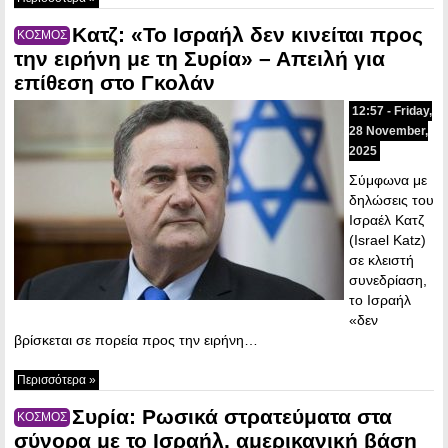
Κατζ: «Το Ισραήλ δεν κινείται προς
ΚΟΣΜΟΣ
την ειρήνη με τη Συρία» – Απειλή για
επίθεση στο Γκολάν
12:57 - Friday,
28 November,
2025
Σύμφωνα με
δηλώσεις του
Ισραέλ Κατζ
(Israel Katz)
σε κλειστή
συνεδρίαση,
το Ισραήλ
«δεν
βρίσκεται σε πορεία προς την ειρήνη…
Περισσότερα »
Συρία: Ρωσικά στρατεύματα στα
ΚΟΣΜΟΣ
σύνορα με το Ισραήλ, αμερικανική βάση