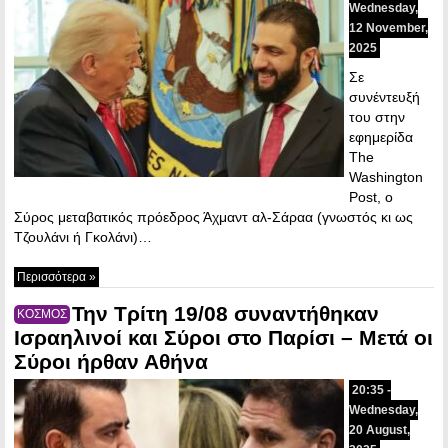
Wednesday,
12 November,
2025
Σε
συνέντευξή
του στην
εφημερίδα
The
Washington
Post, ο
Σύρος μεταβατικός πρόεδρος Άχμαντ αλ-Σάραα (γνωστός κι ως
Τζουλάνι ή Γκολάνι)…
Περισσότερα »
Την Τρίτη 19/08 συναντήθηκαν
ΚΟΣΜΟΣ
Ισραηλινοί και Σύροι στο Παρίσι – Μετά οι
Σύροι ήρθαν Αθήνα
20:35 -
Wednesday,
20 August,