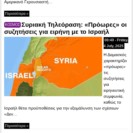
Αμερικανό Γερουσιαστή…
Περισσότερα »
Συριακή Τηλεόραση: «Πρόωρες» οι
ΚΟΣΜΟΣ
συζητήσεις για ειρήνη με το Ισραήλ
00:40 - Friday,
4 July, 2025
Η Δαμασκός
χαρακτηρίζει
«πρόωρες»
τις
συζητήσεις
για
ειρηνευτική
συμφωνία,
καθώς το
Ισραήλ θέτει προϋποθέσεις για την εξομάλυνση των σχέσεων
«Δεν…
Περισσότερα »