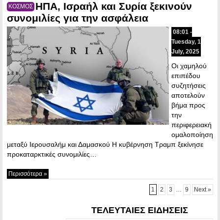
ΗΠΑ, Ισραήλ και Συρία ξεκινούν
ΚΟΣΜΟΣ
συνομιλίες για την ασφάλεια
08:01 -
Tuesday, 1
July, 2025
Οι χαμηλού
επιπέδου
συζητήσεις
αποτελούν
βήμα προς
την
περιφερειακή
ομαλοποίηση
μεταξύ Ιερουσαλήμ και Δαμασκού Η κυβέρνηση Τραμπ ξεκίνησε
προκαταρκτικές συνομιλίες…
Περισσότερα »
1
2
3
…
9
Next »
ΤΕΛΕΥΤΑΙΕΣ ΕΙΔΗΣΕΙΣ