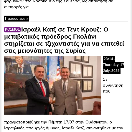
φαρμάκων στο Νοσοκομείο της Σουέιντα, ως απάντηση σε
αναφορές για…
Περισσότερα »
Ισραέλ Κατζ σε Τεντ Κρουζ: Ο
ΚΟΣΜΟΣ
μεταβατικός πρόεδρος Γκολάνι
στηρίζεται σε τζιχαντιστές για να επιτεθεί
στις μειονότητες της Συρίας
23:14 -
Thursday, 17
July, 2025
Σε
συνάντηση
που
πραγματοποιήθηκε την Πέμπτη 17/07 στην Ουάσιγκτον, ο
Ισραηλινός Υπουργός Άμυνας, Ισραέλ Κατζ, συναντήθηκε με τον