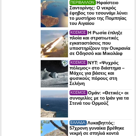
Ηφαίστειο
ΠΕΡΙΒΑΛΛΟΝ:
Σαντορίνης: Ο νεκρός
έφηβος του τσουνάμι λύνει
το μυστήριο της Πομπηίας
του Αιγαίου
Η Ρωσία έπληξε
ΚΟΣΜΟΣ:
πλοία και στρατιωτικές
εγκαταστάσεις που
υποστηρίζουν την Ουκρανία
σε Οδησσό και Μικολάιφ
NYT: «Ψυχρός
ΚΟΣΜΟΣ:
πόλεμος» στο διάστημα –
Μάχες για βάσεις και
φυσικούς πόρους στη
Σελήνη
Ομάν: «Θετικές» οι
ΚΟΣΜΟΣ:
συνομιλίες με το Ιράν για τα
Στενά του Ορμούζ
Λυκαβηττός:
ΕΛΛΑΔΑ:
57χρονη γυναίκα βρέθηκε
νεκρή σε σπηλιά κοντά