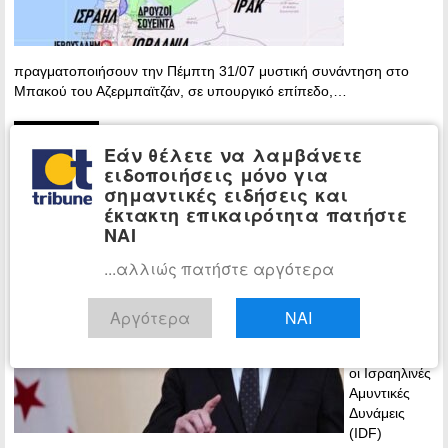
πραγματοποιήσουν την Πέμπτη 31/07 μυστική συνάντηση στο
Μπακού του Αζερμπαϊτζάν, σε υπουργικό επίπεδο,…
Περισσότερα »
Εάν θέλετε να λαμβάνετε
«Μια σύνθετη προσωπικότητα» ο
ΚΟΣΜΟΣ
ειδοποιήσεις μόνο για
Γκολάνι της Συρίας, λέει Ισραηλινός
σημαντικές ειδήσεις και
έκτακτη επικαιρότητα πατήστε
υποστράτηγος
ΝΑΙ
19:10 -
Tuesday, 29
...αλλιώς πατήστε αργότερα
July, 2025
Σε μια σειρά
Αργότερα
ΝΑΙ
επιθετικών
χτυπημάτων,
οι Ισραηλινές
Αμυντικές
Δυνάμεις
(IDF)