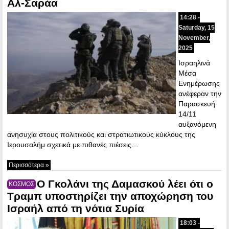
Αλ-Σαράα
14:28 -
Saturday, 15
November,
2025
Ισραηλινά
Μέσα
Ενημέρωσης
ανέφεραν την
Παρασκευή
14/11
αυξανόμενη
ανησυχία στους πολιτικούς και στρατιωτικούς κύκλους της
Ιερουσαλήμ σχετικά με πιθανές πιέσεις…
Περισσότερα »
Ο Γκολάνι της Δαμασκού λέει ότι ο
ΚΟΣΜΟΣ
Τραμπ υποστηρίζει την αποχώρηση του
Ισραήλ από τη νότια Συρία
18:03 -