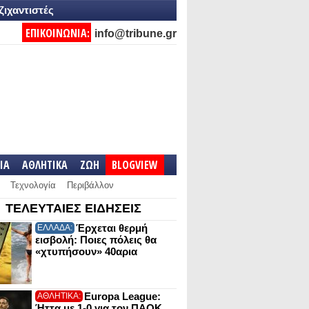
ζιχαντιστές
ΕΠΙΚΟΙΝΩΝΙΑ:
info@tribune.gr
IA
ΑΘΛΗΤΙΚΑ
ΖΩΗ
BLOGVIEW
Τεχνολογία
Περιβάλλον
ΤΕΛΕΥΤΑΙΕΣ ΕΙΔΗΣΕΙΣ
Έρχεται θερμή
ΕΛΛΑΔΑ:
εισβολή: Ποιες πόλεις θα
«χτυπήσουν» 40αρια
Europa League:
ΑΘΛΗΤΙΚΑ:
Ήττα με 1-0 για τον ΠΑΟΚ