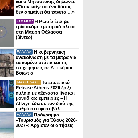
και ο Μητσοτάκης δηλώνει:
«Όταν καίγεται ένα δάσος
δεν σημαίνει ότι χάνεται…»
Η Ρωσία έπληξε
ΚΟΣΜΟΣ:
τρία ακόμη εμπορικά πλοία
στη Μαύρη Θάλασσα
(βίντεο)
Η κυβερνητική
ΕΛΛΑΔΑ:
ανακοίνωση με τα μέτρα για
τα καμένα σπίτια και τις
επιχειρήσεις σε Αττική και
Βοιωτία
Το επετειακό
ΔΙΑΣΚΕΔΑΣΗ:
Release Athens 2026 έριξε
αυλαία με αξέχαστα live και
μοναδικές εμπειρίες – Η
Allwyn έδωσε τον δικό της
ρυθμό στο φεστιβάλ
Πρόγραμμα
ΕΛΛΑΔΑ:
«Τουρισμός για Όλους 2026-
2027»: Άρχισαν οι αιτήσεις