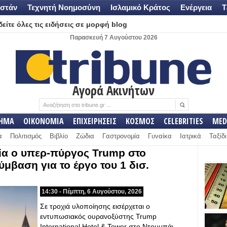
στάν
Τεχνητή Νοημοσύνη
Ισλαμικό Κράτος
Ενέργεια
Τ
είτε όλες τις ειδήσεις σε μορφή blog
Παρασκευή 7 Αυγούστου 2026
Αγορά Ακινήτων
ΛΗΜΑ
ΟΙΚΟΝΟΜΙΑ
ΕΠΙΧΕΙΡΗΣΕΙΣ
ΚΟΣΜΟΣ
CELEBRITIES
MED
α
Πολιτισμός
Βιβλίο
Ζώδια
Γαστρονομία
Γυναίκα
Ιατρικά
Ταξίδι
εία ο υπερ-πύργος Trump στο
μβαση για το έργο του 1 δισ.
14:30 - Πέμπτη, 6 Αυγούστου, 2026
Σε τροχιά υλοποίησης εισέρχεται ο
εντυπωσιακός ουρανοξύστης Trump
International Hotel & Tower στο Ντουμπάι,