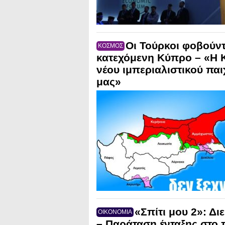
Οι Τούρκοι φοβούντ
ΚΟΣΜΟΣ
κατεχόμενη Κύπρο – «Η Κ
νέου ιμπεριαλιστικού παι
μας»
«Σπίτι μου 2»: Δι
ΟΙΚΟΝΟΜΙΑ
– Παράταση ένταξης στο