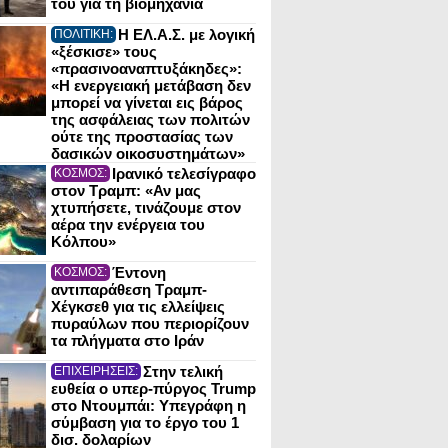
του για τη βιομηχανία
Η ΕΛ.Α.Σ. με λογική
ΠΟΛΙΤΙΚΗ:
«ξέσκισε» τους
«πρασινοαναπτυξάκηδες»:
«Η ενεργειακή μετάβαση δεν
μπορεί να γίνεται εις βάρος
της ασφάλειας των πολιτών
ούτε της προστασίας των
δασικών οικοσυστημάτων»
Ιρανικό τελεσίγραφο
ΚΟΣΜΟΣ:
στον Τραμπ: «Αν μας
χτυπήσετε, τινάζουμε στον
αέρα την ενέργεια του
Κόλπου»
Έντονη
ΚΟΣΜΟΣ:
αντιπαράθεση Τραμπ-
Χέγκσεθ για τις ελλείψεις
πυραύλων που περιορίζουν
τα πλήγματα στο Ιράν
Στην τελική
ΕΠΙΧΕΙΡΗΣΕΙΣ:
ευθεία ο υπερ-πύργος Trump
στο Ντουμπάι: Υπεγράφη η
σύμβαση για το έργο του 1
δισ. δολαρίων