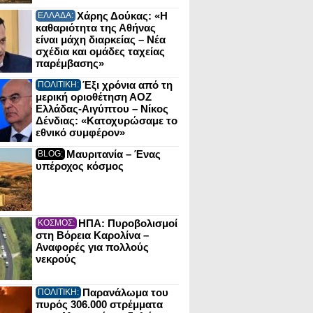
Χάρης Δούκας: «Η
ΕΛΛΑΔΑ:
καθαριότητα της Αθήνας
είναι μάχη διαρκείας – Νέα
σχέδια και ομάδες ταχείας
παρέμβασης»
Έξι χρόνια από τη
ΠΟΛΙΤΙΚΗ:
μερική οριοθέτηση ΑΟΖ
Ελλάδας-Αιγύπτου – Νίκος
Δένδιας: «Κατοχυρώσαμε το
εθνικό συμφέρον»
Μαυριτανία – Ένας
BLOG:
υπέροχος κόσμος
ΗΠΑ: Πυροβολισμοί
ΚΟΣΜΟΣ:
στη Βόρεια Καρολίνα –
Αναφορές για πολλούς
νεκρούς
Παρανάλωμα του
ΠΟΛΙΤΙΚΗ:
πυρός 306.000 στρέμματα