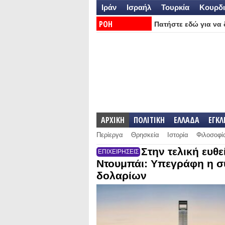
Ιράν
Ισραήλ
Τουρκία
Κουρδι
ΡΟΗ
Πατήστε εδώ για να δ
ΕΙΔΗΣΕΩΝ:
ΑΡΧΙΚΗ
ΠΟΛΙΤΙΚΗ
ΕΛΛΑΔΑ
ΕΓΚ
Περίεργα
Θρησκεία
Ιστορία
Φιλοσοφί
Στην τελική ευθ
ΕΠΙΧΕΙΡΗΣΕΙΣ
Ντουμπάι: Υπεγράφη η σύ
δολαρίων