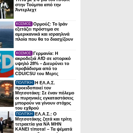
στην Τούμπα από την
Άντερλεχτ
Ορμούζ: Το Ιράν
ΚΟΣΜΟΣ:
εξετάζει πρόστιμα σε
αμερικανικά και ισραηλινά
πλοία που θα το διασχίζουν
Γερμανία: Η
ΚΟΣΜΟΣ:
ακροδεξιά AfD σε ιστορικό
υψηλό 28% – Διευρύνει το
προβάδισμα από το
CDU/CSU του Μερτς
Η ΕΛ.Α.Σ.
ΠΟΛΙΤΙΚΗ:
προειδοποιεί τον
Μητσοτάκη: Σε έναν πόλεμο
οι πυρηνικές εγκαταστάσεις
μπορούν να γίνουν στόχος
του εχθρού
ΕΛ.Α.Σ.: Ο
ΠΟΛΙΤΙΚΗ:
Μητσοτάκης ζητά και τρίτη
τετραετία για ΝΑ ΜΗΝ
ΚΑΝΕΙ τίποτα! – Τα ψέματά