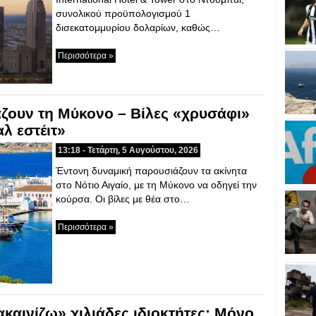
συνολικού προϋπολογισμού 1
δισεκατομμυρίου δολαρίων, καθώς…
Περισσότερα »
ζουν τη Μύκονο – Βίλες «χρυσάφι»
αλ εστέιτ»
13:18 - Τετάρτη, 5 Αυγούστου, 2026
Έντονη δυναμική παρουσιάζουν τα ακίνητα
στο Νότιο Αιγαίο, με τη Μύκονο να οδηγεί την
κούρσα. Οι βίλες με θέα στο…
Περισσότερα »
ακαινίζω» χιλιάδες ιδιοκτήτες: Μόνο