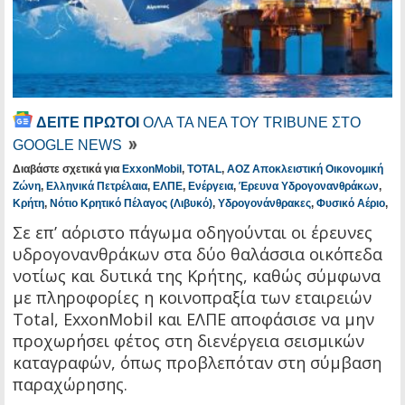
ΔΕΙΤΕ ΠΡΩΤΟΙ
ΟΛΑ ΤΑ ΝΕΑ ΤΟΥ TRIBUNE ΣΤΟ
GOOGLE NEWS
Διαβάστε σχετικά για
ExxonMobil
,
TOTAL
,
ΑΟΖ Αποκλειστική Οικονομική
Ζώνη
,
Ελληνικά Πετρέλαια
,
ΕΛΠΕ
,
Ενέργεια
,
Έρευνα Υδρογονανθράκων
,
Κρήτη
,
Νότιο Κρητικό Πέλαγος (Λιβυκό)
,
Υδρογονάνθρακες
,
Φυσικό Αέριο
,
Σε επ’ αόριστο πάγωμα οδηγούνται οι έρευνες
υδρογονανθράκων στα δύο θαλάσσια οικόπεδα
νοτίως και δυτικά της Κρήτης, καθώς σύμφωνα
με πληροφορίες η κοινοπραξία των εταιρειών
Total, ExxonMobil και ΕΛΠΕ αποφάσισε να μην
προχωρήσει φέτος στη διενέργεια σεισμικών
καταγραφών, όπως προβλεπόταν στη σύμβαση
παραχώρησης.