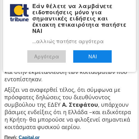
Εάν θέλετε να λαμβάνετε
Και αυτό διότι
η Κύπρος προχώρησε με
ειδοποιήσεις μόνο για
ταχύτερα βήματα
και εκμεταλλεύτηκε
σημαντικές ειδήσεις και
καλύτερα την χρονική περίοδο που το διεθνές
έκτακτη επικαιρότητα πατήστε
ΝΑΙ
περιβάλλον της αγοράς υδρογονανθράκων ήταν
θετικό.
...αλλιώς πατήστε αργότερα
Έτσι σήμερα υπάρχουν διαθέσιμα
Αργότερα
ΝΑΙ
αποτελέσματα ερευνητικών γεωτρήσεων, που
καθιστούν εφικτό για τη χώρα να προχωρήσει
και στην εκμετάλλευση των κοιτασμάτων που
εντοπίστηκαν.
Αξίζει να αναφερθεί τέλος, ότι σύμφωνα με
πρόσφατες δηλώσεις του διευθύνοντος
συμβούλου της ΕΔΕΥ
Α. Στεφάτου
, υπάρχουν
βάσιμες ενδείξεις ότι η Ελλάδα –και ειδικότερα
η Κρήτη- θα μπορούσε να φιλοξενεί σημαντικά
κοιτάσματα φυσικού αερίου.
Πηγή:
Capital.gr