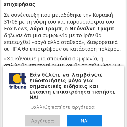
επιχειρήσεις
Σε συνέντευξη που μεταδόθηκε την Κυριακή
31/05 με τη νύφη του και παρουσιάστρια του
Fox News,
Λάρα Τραμπ
, ο
Ντόναλντ Τραμπ
δήλωσε ότι μια συμφωνία με το Ιράν θα
επιτευχθεί «αργά αλλά σταθερά», διαφορετικά
οι ΗΠΑ θα επιστρέψουν σε κατάσταση πολέμου.
«Θα κάνουμε μια σπουδαία συμφωνία, ή…
απλώς θα επιστρέψουμε και θα το τελειώσουμε
στρατιωτικά», ανέφερε χαρακτηριστικά.
Εάν θέλετε να λαμβάνετε
ειδοποιήσεις μόνο για
Ο Τραμπ τόνισε ότι δεν «βιάζεται» να κλείσει
σημαντικές ειδήσεις και
συμφωνία.
έκτακτη επικαιρότητα πατήστε
ΝΑΙ
«Αν βιάζεσαι, δεν πρόκειται να κάνεις μια καλή
συμφωνία», σημείωσε.
...αλλιώς πατήστε αργότερα
«Θα προτιμούσα να καταλήξουμε σε συμφωνία,
Αργότερα
ΝΑΙ
επειδή μπορούμε να ανοίξουμε τα Στενά