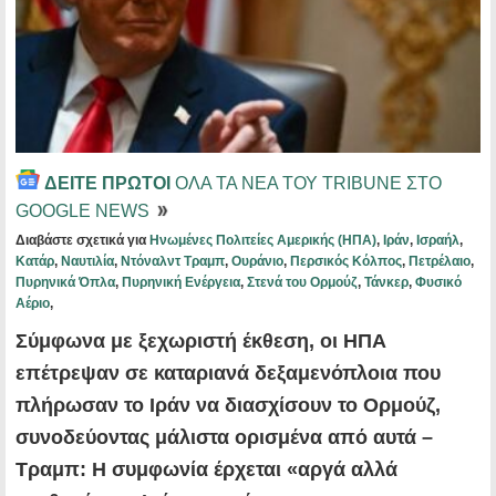
ΔΕΙΤΕ ΠΡΩΤΟΙ
ΟΛΑ ΤΑ ΝΕΑ ΤΟΥ TRIBUNE ΣΤΟ
GOOGLE NEWS
Διαβάστε σχετικά για
Ηνωμένες Πολιτείες Αμερικής (ΗΠΑ)
,
Ιράν
,
Ισραήλ
,
Κατάρ
,
Ναυτιλία
,
Ντόναλντ Τραμπ
,
Ουράνιο
,
Περσικός Κόλπος
,
Πετρέλαιο
,
Πυρηνικά Όπλα
,
Πυρηνική Ενέργεια
,
Στενά του Ορμούζ
,
Τάνκερ
,
Φυσικό
Αέριο
,
Σύμφωνα με ξεχωριστή έκθεση, οι ΗΠΑ
επέτρεψαν σε καταριανά δεξαμενόπλοια που
πλήρωσαν το Ιράν να διασχίσουν το Ορμούζ,
συνοδεύοντας μάλιστα ορισμένα από αυτά –
Τραμπ: Η συμφωνία έρχεται «αργά αλλά