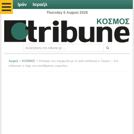
Ιράν
Ισραήλ
Thursday 6 August 2026
Αρχική
ΚΟΣΜΟΣ
Αλλαγές στη συμφωνία με το Ιράν επιδιώκει ο Τραμπ – Στο
επίκεντρο η τύχη του αποθέματος ουρανίου