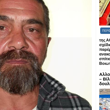
ΠΕΡΙ
της Α
σχέδι
παρέ
ανακο
σπίτια
Βοιωτ
Αλλο
– Βί
δουλί