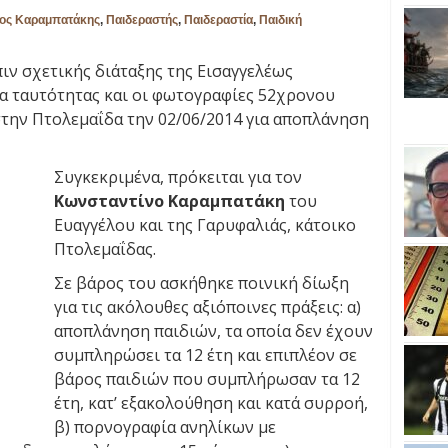
ος Καραμπατάκης
,
Παιδεραστής
,
Παιδεραστία
,
Παιδική
ιν σχετικής διάταξης της Εισαγγελέως
α ταυτότητας και οι φωτογραφίες 52χρονου
την Πτολεμαΐδα την 02/06/2014 για αποπλάνηση
Συγκεκριμένα, πρόκειται για τον
Κωνσταντίνο Καραμπατάκη
του
Ευαγγέλου και της Γαρυφαλιάς, κάτοικο
Πτολεμαΐδας.
Σε βάρος του ασκήθηκε ποινική δίωξη
για τις ακόλουθες αξιόποινες πράξεις: α)
αποπλάνηση παιδιών, τα οποία δεν έχουν
συμπληρώσει τα 12 έτη και επιπλέον σε
βάρος παιδιών που συμπλήρωσαν τα 12
έτη, κατ’ εξακολούθηση και κατά συρροή,
β) πορνογραφία ανηλίκων με