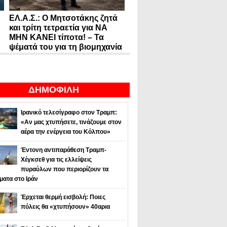
ΕΛ.Α.Σ.: Ο Μητσοτάκης ζητά
και τρίτη τετραετία για ΝΑ
ΜΗΝ ΚΑΝΕΙ τίποτα! – Τα
ψέματά του για τη βιομηχανία
ΔΗΜΟΦΙΛΗ
Ιρανικό τελεσίγραφο στον Τραμπ:
«Αν μας χτυπήσετε, τινάζουμε στον
αέρα την ενέργεια του Κόλπου»
Έντονη αντιπαράθεση Τραμπ-
Χέγκσεθ για τις ελλείψεις
πυραύλων που περιορίζουν τα
ματα στο Ιράν
Έρχεται θερμή εισβολή: Ποιες
πόλεις θα «χτυπήσουν» 40αρια