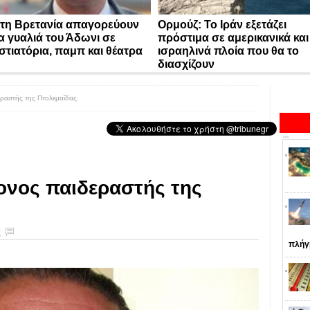
τη Βρετανία απαγορεύουν
Ορμούζ: Το Ιράν εξετάζει
α γυαλιά του Άδωνι σε
πρόστιμα σε αμερικανικά και
στιατόρια, παμπ και θέατρα
ισραηλινά πλοία που θα το
διασχίζουν
εραστής της Πτολεμαΐδας
ρονος παιδεραστής της
ς
πλήγ