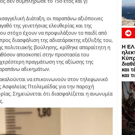
ος δεν συμπλήρωσε το 15ο έτος και γ)
ισαγγελική Διάταξη, οι παραπάνω αξιόποινες
γαθό της γενετήσιας ελευθερίας και της
που στόχο έχουν να προφυλάξουν το παιδί από
προς διασφάλιση της αδιατάρακτης εξέλιξής του,
Η ΕΛ
ης πολιτειακής βούλησης, κρίθηκε απαραίτητη η
ηλεκ
αθόσον αποσκοπεί στην προστασία του
Κύπρ
υχερέστερη πραγμάτωση της αξίωσης της
διαθ
παραπάνω αδικημάτων.
και 
και τ
αρακαλούνται να επικοινωνούν στον τηλεφωνικό
 Ασφαλείας Πτολεμαΐδας για την παροχή
ίας. Σημειώνεται ότι διασφαλίζεται η ανωνυμία
ς.