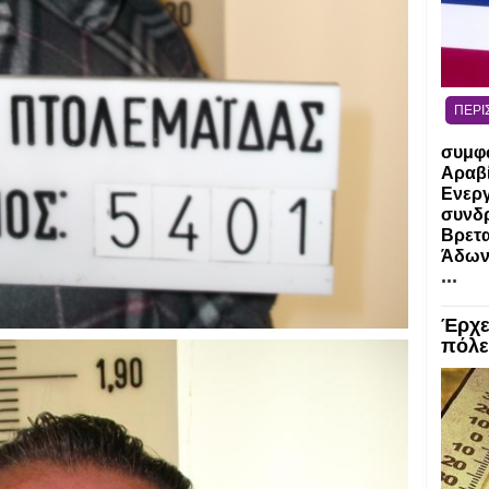
ΠΕΡΙ
συμφω
Αραβί
Ενεργ
συνδ
Βρετα
Άδωνι
...
Έρχε
πόλε