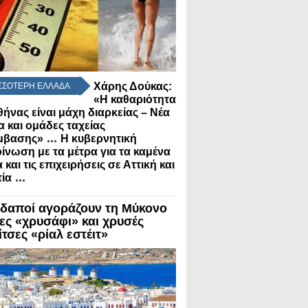
Χάρης Δούκας:
ΣΣΟΤΕΡΗ ΕΛΛΑΔΑ
«Η καθαριότητα
θήνας είναι μάχη διαρκείας – Νέα
α και ομάδες ταχείας
...
μβασης»
Η κυβερνητική
ίνωση με τα μέτρα για τα καμένα
 και τις επιχειρήσεις σε Αττική και
...
ία
δαποί αγοράζουν τη Μύκονο
λες «χρυσάφι» και χρυσές
τσες «ρίαλ εστέιτ»