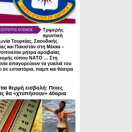
Τριμερής
ΣΣΟΤΕΡΟΣ ΚΟΣΜΟΣ
αμυντική
νία Τουρκίας, Σαουδικής
ας και Πακιστάν στη Μέκκα –
οποιείται ρήτρα αμοιβαίας
...
ρομής τύπου NATO
Στη
νία απαγορεύουν τα γυαλιά του
 σε εστιατόρια, παμπ και θέατρα
ται θερμή εισβολή: Ποιες
ις θα «χτυπήσουν» 40αρια