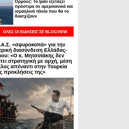
Ορμούζ: Το Ιράν εξετάζει
πρόστιμα σε αμερικανικά και
ισραηλινά πλοία που θα το
διασχίζουν
ΟΛΕΣ ΟΙ ΕΙΔΗΣΕΙΣ ΣΕ BLOGVIEW
.Α.Σ. «σφυροκοπά» για την
τρική διασύνδεση Ελλάδας-
ου: «Ο κ. Μητσοτάκης δεν
έτει στρατηγική με αρχή, μέση
τέλος απέναντι στην Τουρκία
ις προκλήσεις της»