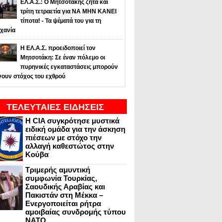
ΕΛ.Α.Σ.: Ο Μητσοτάκης ζητά και
τρίτη τετραετία για ΝΑ ΜΗΝ ΚΑΝΕΙ
τίποτα! - Τα ψέματά του για τη
χανία
Η ΕΛ.Α.Σ. προειδοποιεί τον
Μητσοτάκη: Σε έναν πόλεμο οι
πυρηνικές εγκαταστάσεις μπορούν
νουν στόχος του εχθρού
ΤΕΛΕΥΤΑΙΕΣ ΕΙΔΗΣΕΙΣ
Η CIA συγκρότησε μυστικά
ειδική ομάδα για την άσκηση
πιέσεων με στόχο την
αλλαγή καθεστώτος στην
Κούβα
Τριμερής αμυντική
συμφωνία Τουρκίας,
Σαουδικής Αραβίας και
Πακιστάν στη Μέκκα –
Ενεργοποιείται ρήτρα
αμοιβαίας συνδρομής τύπου
NATO