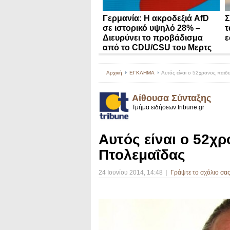
Γερμανία: Η ακροδεξιά AfD
Σ
σε ιστορικό υψηλό 28% –
τ
Διευρύνει το προβάδισμα
ε
από το CDU/CSU του Μερτς
Αρχική
ΕΓΚΛΗΜΑ
Αυτός είναι ο 52χρονος παιδ
Αίθουσα Σύνταξης
Τμήμα ειδήσεων tribune.gr
Αυτός είναι ο 52χ
Πτολεμαΐδας
24 Ιουνίου 2014
, 14:48
|
Γράψτε το σχόλιο σα