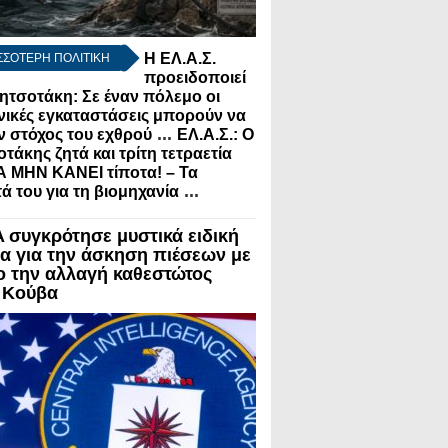
Η ΕΛ.Α.Σ.
ΣΣΟΤΕΡΗ ΠΟΛΙΤΙΚΗ
προειδοποιεί
ητσοτάκη: Σε έναν πόλεμο οι
ικές εγκαταστάσεις μπορούν να
...
ν στόχος του εχθρού
ΕΛ.Α.Σ.: Ο
τάκης ζητά και τρίτη τετραετία
Α ΜΗΝ ΚΑΝΕΙ τίποτα! – Τα
...
ά του για τη βιομηχανία
A συγκρότησε μυστικά ειδική
α για την άσκηση πιέσεων με
ο την αλλαγή καθεστώτος
 Κούβα