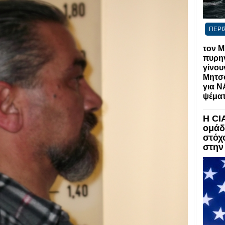
ΠΕΡΙ
τον Μ
πυρην
γίνου
Μητσο
για Ν
ψέματ
Η CI
ομάδ
στόχ
στην