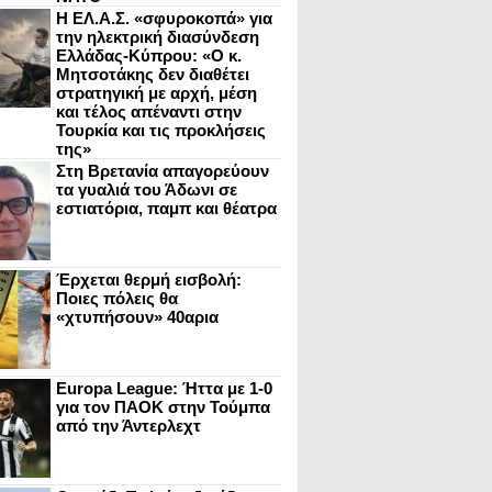
Η ΕΛ.Α.Σ. «σφυροκοπά» για
την ηλεκτρική διασύνδεση
Ελλάδας-Κύπρου: «Ο κ.
Μητσοτάκης δεν διαθέτει
στρατηγική με αρχή, μέση
και τέλος απέναντι στην
Τουρκία και τις προκλήσεις
της»
Στη Βρετανία απαγορεύουν
τα γυαλιά του Άδωνι σε
εστιατόρια, παμπ και θέατρα
Έρχεται θερμή εισβολή:
Ποιες πόλεις θα
«χτυπήσουν» 40αρια
Europa League: Ήττα με 1-0
για τον ΠΑΟΚ στην Τούμπα
από την Άντερλεχτ