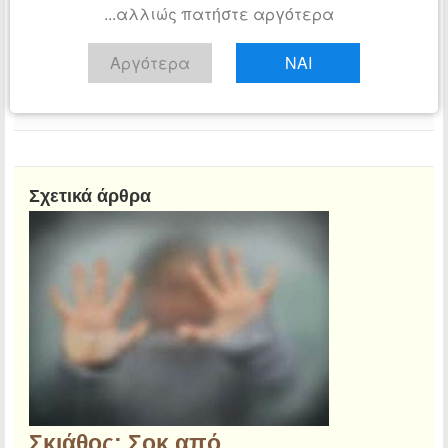
...αλλιώς πατήστε αργότερα
Αργότερα
ΝΑΙ
Αίθουσα Σύνταξης
Τμήμα ειδήσεων tribune.gr
Διαβάστε όλα τα άρθρα
Σχετικά άρθρα
Σκιάθος: Σοκ από