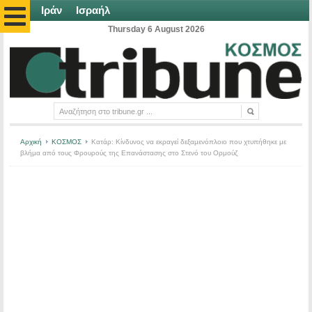
Ιράν
Ισραήλ
Thursday 6 August 2026
Αρχική
ΚΟΣΜΟΣ
Κατάρ: Κίνδυνος να εκραγεί δεξαμενόπλοιο που χτυπήθηκε με
βλήμα από τους Φρουρούς της Επανάστασης στο Στενό του Ορμούζ