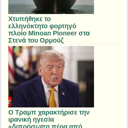
Χτυπήθηκε το
ελληνόκτητο φορτηγό
πλοίο Minoan Pioneer στα
Στενά του Ορμούζ
Ο Τραμπ χαρακτήρισε την
ιρανική ηγεσία
«διπρόσωπη πέρα από