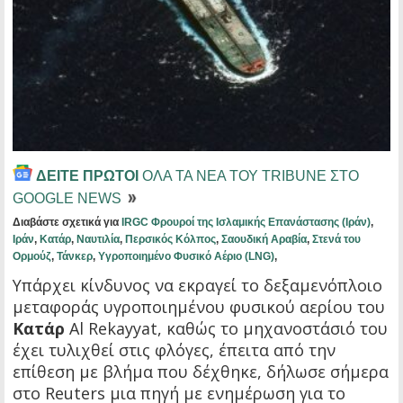
ΔΕΙΤΕ ΠΡΩΤΟΙ
ΟΛΑ ΤΑ ΝΕΑ ΤΟΥ TRIBUNE ΣΤΟ
GOOGLE NEWS
Διαβάστε σχετικά για
IRGC Φρουροί της Ισλαμικής Επανάστασης (Ιράν)
,
Ιράν
,
Κατάρ
,
Ναυτιλία
,
Περσικός Κόλπος
,
Σαουδική Αραβία
,
Στενά του
Ορμούζ
,
Τάνκερ
,
Υγροποιημένο Φυσικό Αέριο (LNG)
,
Υπάρχει κίνδυνος να εκραγεί το δεξαμενόπλοιο
μεταφοράς υγροποιημένου φυσικού αερίου του
Κατάρ
Al Rekayyat, καθώς το μηχανοστάσιό του
έχει τυλιχθεί στις φλόγες, έπειτα από την
επίθεση με βλήμα που δέχθηκε, δήλωσε σήμερα
στο Reuters μια πηγή με ενημέρωση για το