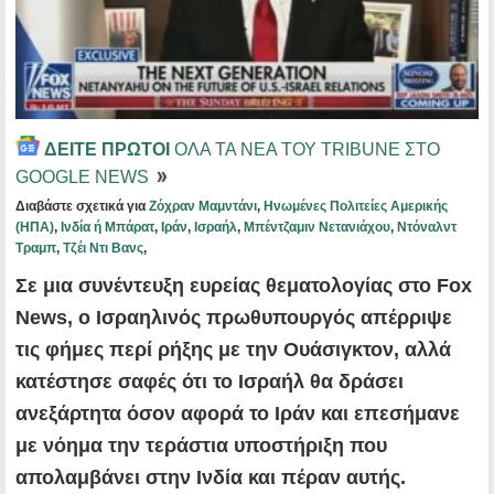
ΔΕΙΤΕ ΠΡΩΤΟΙ
ΟΛΑ ΤΑ ΝΕΑ ΤΟΥ TRIBUNE ΣΤΟ
GOOGLE NEWS
Διαβάστε σχετικά για
Ζόχραν Μαμντάνι
,
Ηνωμένες Πολιτείες Αμερικής
(ΗΠΑ)
,
Ινδία ή Μπάρατ
,
Ιράν
,
Ισραήλ
,
Μπέντζαμιν Νετανιάχου
,
Ντόναλντ
Τραμπ
,
Τζέι Ντι Βανς
,
Σε μια συνέντευξη ευρείας θεματολογίας στο Fox
News, ο Ισραηλινός πρωθυπουργός απέρριψε
τις φήμες περί ρήξης με την Ουάσιγκτον, αλλά
κατέστησε σαφές ότι το Ισραήλ θα δράσει
ανεξάρτητα όσον αφορά το Ιράν και επεσήμανε
με νόημα την τεράστια υποστήριξη που
απολαμβάνει στην Ινδία και πέραν αυτής.