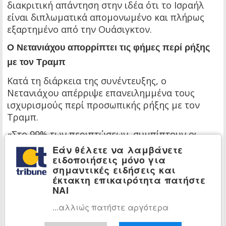
διακριτική απάντηση στην ιδέα ότι το Ισραήλ
είναι διπλωματικά απομονωμένο και πλήρως
εξαρτημένο από την Ουάσιγκτον.
Ο Νετανιάχου απορρίπτει τις φήμες περί ρήξης
με τον Τραμπ
Κατά τη διάρκεια της συνέντευξης, ο
Νετανιάχου απέρριψε επανειλημμένα τους
ισχυρισμούς περί προσωπικής ρήξης με τον
Τραμπ.
«Στο 99% των περιπτώσεων, συμπίπτουν οι
απόψεις μας», δήλωσε.
Εάν θέλετε να λαμβάνετε
ειδοποιήσεις μόνο για
«Αλλά όπως σε κάθε οικογένεια, και όπως σε
σημαντικές ειδήσεις και
κάθε στενή φιλία, μερικές φορές υπάρχουν
έκτακτη επικαιρότητα πατήστε
διαφωνίες, και τις συζητάμε ανοιχτά».
ΝΑΙ
Ο Νετανιάχου περιέγραψε τον Τραμπ ως έναν
...αλλιώς πατήστε αργότερα
ηγέτη που ενεργεί για τα αμερικανικά