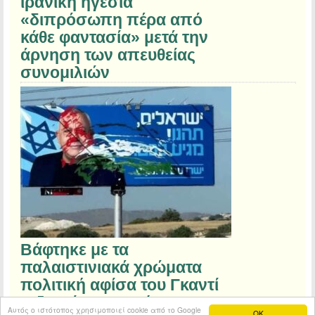
ιρανική ηγεσία
«διπρόσωπη πέρα από
κάθε φαντασία» μετά την
άρνηση των απευθείας
συνομιλιών
Βάφτηκε με τα
παλαιστινιακά χρώματα
πολιτική αφίσα του Γκαντί
Αϊζενκότ στην Κύπρο
Αυτός ο ιστότοπος χρησιμοποιεί cookie από το Google
OK