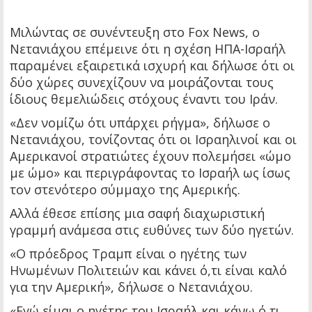
Μιλώντας σε συνέντευξη στο Fox News, ο
Νετανιάχου επέμεινε ότι η σχέση ΗΠΑ-Ισραήλ
παραμένει εξαιρετικά ισχυρή και δήλωσε ότι οι
δύο χώρες συνεχίζουν να μοιράζονται τους
ίδιους θεμελιώδεις στόχους έναντι του Ιράν.
«Δεν νομίζω ότι υπάρχει ρήγμα», δήλωσε ο
Νετανιάχου, τονίζοντας ότι οι Ισραηλινοί και οι
Αμερικανοί στρατιώτες έχουν πολεμήσει «ώμο
με ώμο» και περιγράφοντας το Ισραήλ ως ίσως
τον στενότερο σύμμαχο της Αμερικής.
Αλλά έθεσε επίσης μια σαφή διαχωριστική
γραμμή ανάμεσα στις ευθύνες των δύο ηγετών.
«Ο πρόεδρος Τραμπ είναι ο ηγέτης των
Ηνωμένων Πολιτειών και κάνει ό,τι είναι καλό
για την Αμερική», δήλωσε ο Νετανιάχου.
«Εγώ είμαι ο ηγέτης του Ισραήλ και κάνω ό,τι