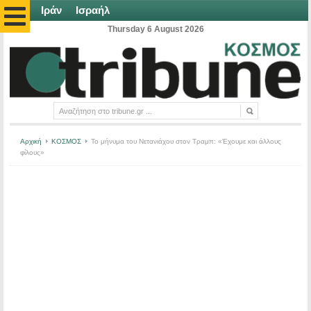
Ιράν
Ισραήλ
Thursday 6 August 2026
Αρχική
ΚΟΣΜΟΣ
Το μήνυμα του Νετανιάχου στον Τραμπ: «Έχουμε και άλλους
φίλους»