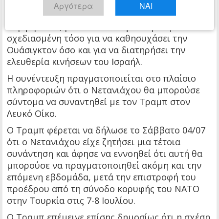
συμφέροντα και τον εαυτό του ως έναν ηγέτη
Αργότερα
ΝΑΙ
που υποχρεούται να προστατεύει τα ισραηλινά
συμφέροντα, μια διατύπωση που φάνηκε
σχεδιασμένη τόσο για να καθησυχάσει την
Ουάσιγκτον όσο και για να διατηρήσει την
ελευθερία κινήσεων του Ισραήλ.
Η συνέντευξη πραγματοποιείται στο πλαίσιο
πληροφοριών ότι ο Νετανιάχου θα μπορούσε
σύντομα να συναντηθεί με τον Τραμπ στον
Λευκό Οίκο.
Ο Τραμπ φέρεται να δήλωσε το Σάββατο 04/07
ότι ο Νετανιάχου είχε ζητήσει μια τέτοια
συνάντηση και άφησε να εννοηθεί ότι αυτή θα
μπορούσε να πραγματοποιηθεί ακόμη και την
επόμενη εβδομάδα, μετά την επιστροφή του
προέδρου από τη σύνοδο κορυφής του ΝΑΤΟ
στην Τουρκία στις 7-8 Ιουλίου.
Ο Τραμπ επέμεινε επίσης δημοσίως ότι η σχέση