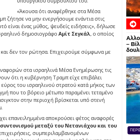
υπουργικού συμβουλίου του.
«Άκουσα ότι αναφέρθηκε στα Μέσα
π ζήτησε να μην ενεργήσουμε ενάντια στις
τό είναι ένας μύθος, ψευδείς ειδήσεις», δήλωσε
Ισραηλινό δημοσιογράφο
Αμίτ Σεγκάλ
, ο οποίος
Αλλο
ΕΙΔΗ
– Βί
δουλί
α, και δεν τον ρώτησα. Επιχειρούμε σύμφωνα με
αναφορών στα ισραηλινά Μέσα Ενημέρωσης τις
ουν ότι η κυβέρνηση Τραμπ είχε επιβάλει
 εύρος του ισραηλινού στρατού κατά μήκος των
ιγμή που το βόρειο μέτωπο παραμένει τεταμένο
άσιγκτον στην περιοχή βρίσκεται υπό στενή
.
χει επανειλημμένα αποκρούσει φέτος αναφορές
 συντονισμού μεταξύ του Νετανιάχου και του
ΠΕΡΙ
 επιχειρήσεις, συμπεριλαμβανομένων