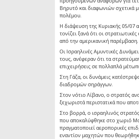
προηγούμενων αναφορών για τετ
Βηρυτό και διαφωνιών σχετικά μ
πολέμου.
Η διάψευση της Κυριακής 05/07 α
τονίζει ξανά ότι οι στρατιωτικέ
από την αμερικανική παρέμβαση.
Οι Ισραηλινές Αμυντικές Δυνάμε
τους, ανέφεραν ότι τα στρατεύμ
επιχειρήσεις σε πολλαπλά μέτωπ
Στη Γάζα, οι δυνάμεις κατέστρε
διαδρομών σηράγγων.
Στον νότιο Λίβανο, ο στρατός αν
ξεχωριστά περιστατικά που αποτε
Στο βορρά, ο ισραηλινός στρατό
που αποκαλύφθηκε στο χωριό Ματ
πραγματοποιεί αεροπορικές επιδ
εναντίον μαχητών που θεωρήθηκα