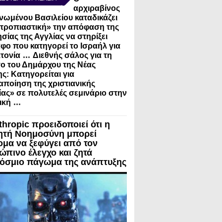
αρχιραβίνος
νωμένου Βασιλείου καταδικάζει
τροπιαστική» την απόφαση της
σίας της Αγγλίας να στηρίξει
φο που κατηγορεί το Ισραήλ για
...
τονία
Διεθνής σάλος για τη
ο του Δημάρχου της Νέας
ς: Κατηγορείται για
ποίηση της χριστιανικής
ίας» σε πολυτελές σεμινάριο στην
...
ική
thropic προειδοποιεί ότι η
ητή Νοημοσύνη μπορεί
ομα να ξεφύγει από τον
ώπινο έλεγχο και ζητά
όσμιο πάγωμα της ανάπτυξης