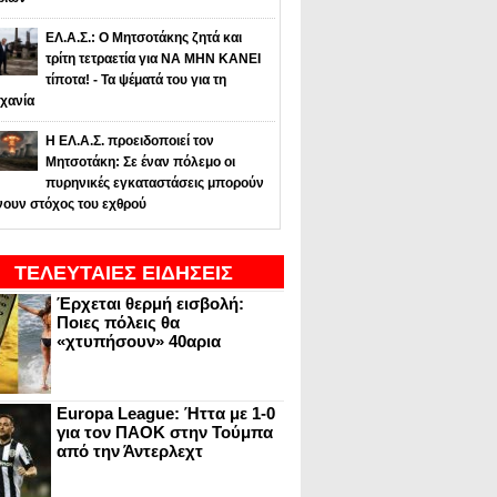
ΕΛ.Α.Σ.: Ο Μητσοτάκης ζητά και
τρίτη τετραετία για ΝΑ ΜΗΝ ΚΑΝΕΙ
τίποτα! - Τα ψέματά του για τη
χανία
Η ΕΛ.Α.Σ. προειδοποιεί τον
Μητσοτάκη: Σε έναν πόλεμο οι
πυρηνικές εγκαταστάσεις μπορούν
νουν στόχος του εχθρού
ΤΕΛΕΥΤΑΙΕΣ ΕΙΔΗΣΕΙΣ
Έρχεται θερμή εισβολή:
Ποιες πόλεις θα
«χτυπήσουν» 40αρια
Europa League: Ήττα με 1-0
για τον ΠΑΟΚ στην Τούμπα
από την Άντερλεχτ