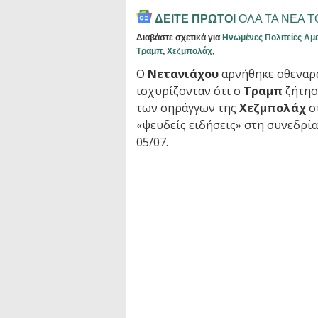
ΔΕΙΤΕ ΠΡΩΤΟΙ
ΟΛΑ ΤΑ ΝΕΑ 
Διαβάστε σχετικά για
Ηνωμένες Πολιτείες Αμ
Τραμπ
,
Χεζμπολάχ
,
Ο
Νετανιάχου
αρνήθηκε σθεναρ
ισχυρίζονταν ότι ο
Τραμπ
ζήτησε
των σηράγγων της
Χεζμπολάχ
σ
«ψευδείς ειδήσεις» στη συνεδρί
05/07.