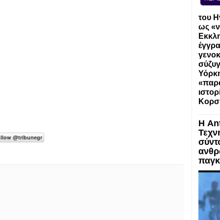
του Η
ως «ν
Εκκλη
έγγρα
γενοκ
σύζυγ
Υόρκη
«παρα
ιστορ
Κορσ
Η An
Τεχν
σύντ
ανθρ
παγκ