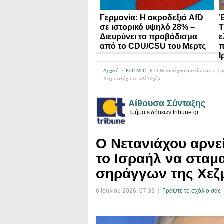
Γερμανία: Η ακροδεξιά AfD
Έ
σε ιστορικό υψηλό 28% –
Τ
Διευρύνει το προβάδισμα
ε
από το CDU/CSU του Μερτς
π
Ι
Αρχική
ΚΟΣΜΟΣ
Ο Νετανιάχου αρνείται ότι ο 
Χεζμπολάχ στο Αλί Ταχέρ
Αίθουσα Σύνταξης
Τμήμα ειδήσεων tribune.gr
Ο Νετανιάχου αρνε
το Ισραήλ να σταμ
σηράγγων της Χεζ
6 Ιουλίου 2026
, 07:33
|
Γράψτε το σχόλιο σας