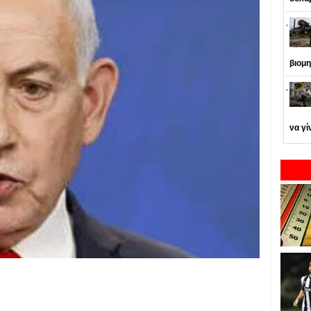
βιομη
να γί