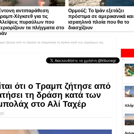
ντονη αντιπαράθεση
Ορμούζ: Το Ιράν εξετάζει
ραμπ-Χέγκσεθ για τις
πρόστιμα σε αμερικανικά και
λλείψεις πυραύλων που
ισραηλινά πλοία που θα το
εριορίζουν τα πλήγματα στο
διασχίζουν
ράν
Τραμπ ζήτησε από το Ισραήλ να σταματήσει τη δράση κατά των σηράγγων της
ίται ότι ο Τραμπ ζήτησε από
ατήσει τη δράση κατά των
μπολάχ στο Αλί Ταχέρ
πλήγ
δολα