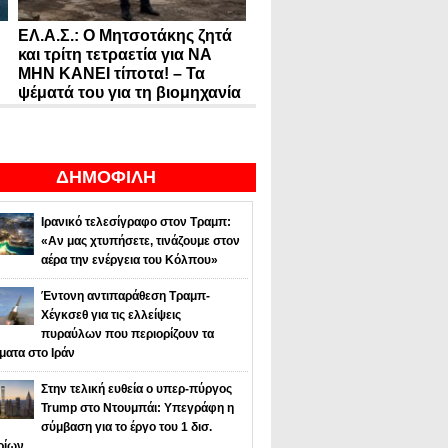
ΕΛ.Α.Σ.: Ο Μητσοτάκης ζητά
και τρίτη τετραετία για ΝΑ
ΜΗΝ ΚΑΝΕΙ τίποτα! – Τα
ψέματά του για τη βιομηχανία
ΔΗΜΟΦΙΛΗ
Ιρανικό τελεσίγραφο στον Τραμπ:
«Αν μας χτυπήσετε, τινάζουμε στον
αέρα την ενέργεια του Κόλπου»
Έντονη αντιπαράθεση Τραμπ-
Χέγκσεθ για τις ελλείψεις
πυραύλων που περιορίζουν τα
ματα στο Ιράν
Στην τελική ευθεία ο υπερ-πύργος
Trump στο Ντουμπάι: Υπεγράφη η
σύμβαση για το έργο του 1 δισ.
ρίων