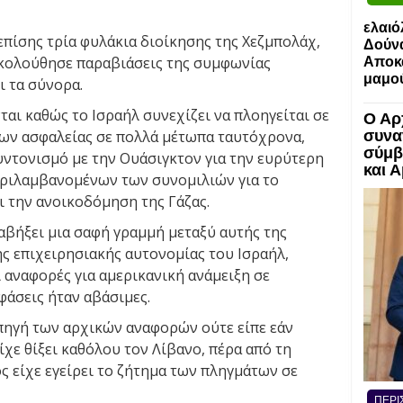
ελαιό
επίσης τρία φυλάκια διοίκησης της Χεζμπολάχ,
Δούν
ακολούθησε παραβιάσεις της συμφωνίας
Αποκα
μαμο
ι τα σύνορα.
αι καθώς το Ισραήλ συνεχίζει να πλοηγείται σε
Ο Αρ
ων ασφαλείας σε πολλά μέτωπα ταυτόχρονα,
συνα
σύμβ
υντονισμό με την Ουάσιγκτον για την ευρύτερη
και 
εριλαμβανομένων των συνομιλιών για το
ι την ανοικοδόμηση της Γάζας.
βήξει μια σαφή γραμμή μεταξύ αυτής της
ς επιχειρησιακής αυτονομίας του Ισραήλ,
 αναφορές για αμερικανική ανάμειξη σε
φάσεις ήταν αβάσιμες.
πηγή των αρχικών αναφορών ούτε είπε εάν
ίχε θίξει καθόλου τον Λίβανο, πέρα από τη
ς είχε εγείρει το ζήτημα των πληγμάτων σε
ΠΕΡΙ