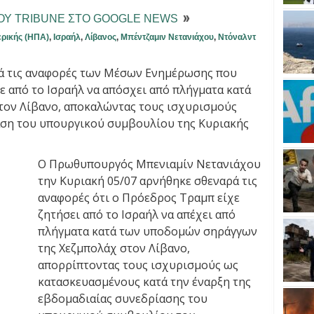
ΤΟΥ TRIBUNE ΣΤΟ GOOGLE NEWS
ερικής (ΗΠΑ)
,
Ισραήλ
,
Λίβανος
,
Μπέντζαμιν Νετανιάχου
,
Ντόναλντ
ά τις αναφορές των Μέσων Ενημέρωσης που
 από το Ισραήλ να απόσχει από πλήγματα κατά
τον Λίβανο, αποκαλώντας τους ισχυρισμούς
αση του υπουργικού συμβουλίου της Κυριακής
Ο Πρωθυπουργός Μπενιαμίν Νετανιάχου
την Κυριακή 05/07 αρνήθηκε σθεναρά τις
αναφορές ότι ο Πρόεδρος Τραμπ είχε
ζητήσει από το Ισραήλ να απέχει από
πλήγματα κατά των υποδομών σηράγγων
της Χεζμπολάχ στον Λίβανο,
απορρίπτοντας τους ισχυρισμούς ως
κατασκευασμένους κατά την έναρξη της
εβδομαδιαίας συνεδρίασης του