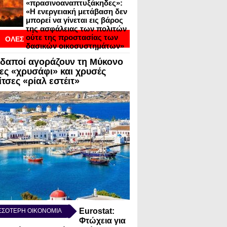
«πρασινοαναπτυξάκηδες»:
«Η ενεργειακή μετάβαση δεν
μπορεί να γίνεται εις βάρος
της ασφάλειας των πολιτών
ούτε της προστασίας των
ΟΛΕΣ
δασικών οικοσυστημάτων»
ΟΙ
δαποί αγοράζουν τη Μύκονο
ΣΕΙΣ ΣΕ BLOGVIEW
λες «χρυσάφι» και χρυσές
τσες «ρίαλ εστέιτ»
Eurostat:
ΣΣΟΤΕΡΗ ΟΙΚΟΝΟΜΙΑ
Φτώχεια για