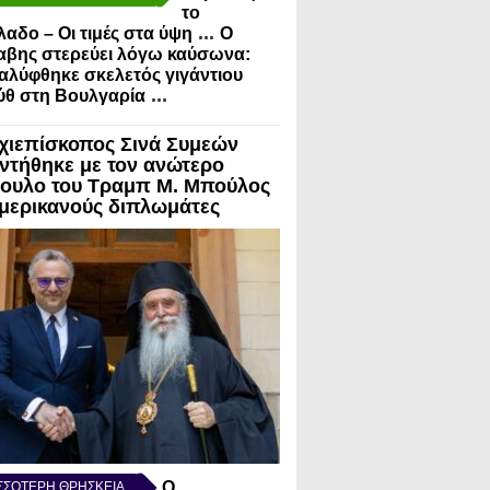
το
...
λαδο – Οι τιμές στα ύψη
Ο
αβης στερεύει λόγω καύσωνα:
λύφθηκε σκελετός γιγάντιου
...
ύθ στη Βουλγαρία
χιεπίσκοπος Σινά Συμεών
ντήθηκε με τον ανώτερο
ουλο του Τραμπ Μ. Μπούλος
Αμερικανούς διπλωμάτες
Ο
ΣΣΟΤΕΡΗ ΘΡΗΣΚΕΙΑ