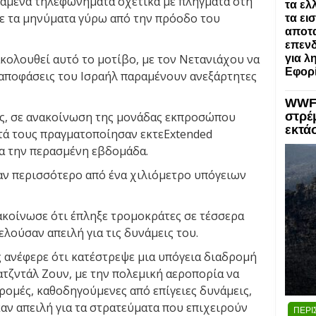
αμένα τηλεφωνήματα σχετικά με πλήγματα στη
τα ελ
ε τα μηνύματα γύρω από την πρόοδο του
τα ει
αποτα
επενδ
κολουθεί αυτό το μοτίβο, με τον Νετανιάχου να
για λ
Εφορί
ς αποφάσεις του Ισραήλ παραμένουν ανεξάρτητες
WWF:
ις, σε ανακοίνωση της μονάδας εκπροσώπου
στρέ
εκτά
ατά τους πραγματοποίησαν εκτεExtended
α την περασμένη εβδομάδα.
ψαν περισσότερο από ένα χιλιόμετρο υπόγειων
ακοίνωσε ότι έπληξε τρομοκράτες σε τέσσερα
λούσαν απειλή για τις δυνάμεις του.
ς ανέφερε ότι κατέστρεψε μια υπόγεια διαδρομή
ζντάλ Ζουν, με την πολεμική αεροπορία να
ρομές, καθοδηγούμενες από επίγειες δυνάμεις,
ν απειλή για τα στρατεύματα που επιχειρούν
ΠΕΡΙ