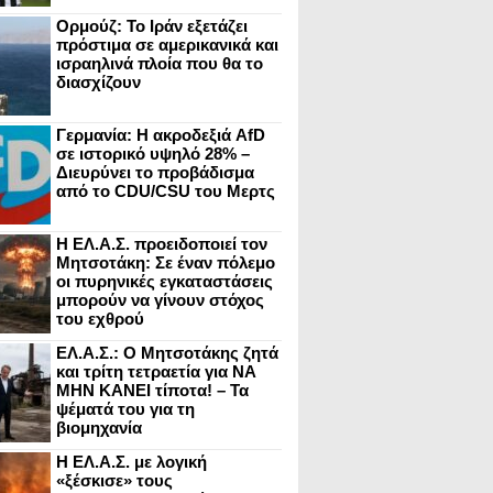
Ορμούζ: Το Ιράν εξετάζει
πρόστιμα σε αμερικανικά και
ισραηλινά πλοία που θα το
διασχίζουν
Γερμανία: Η ακροδεξιά AfD
σε ιστορικό υψηλό 28% –
Διευρύνει το προβάδισμα
από το CDU/CSU του Μερτς
Η ΕΛ.Α.Σ. προειδοποιεί τον
Μητσοτάκη: Σε έναν πόλεμο
οι πυρηνικές εγκαταστάσεις
μπορούν να γίνουν στόχος
του εχθρού
ΕΛ.Α.Σ.: Ο Μητσοτάκης ζητά
και τρίτη τετραετία για ΝΑ
ΜΗΝ ΚΑΝΕΙ τίποτα! – Τα
ψέματά του για τη
βιομηχανία
Η ΕΛ.Α.Σ. με λογική
«ξέσκισε» τους