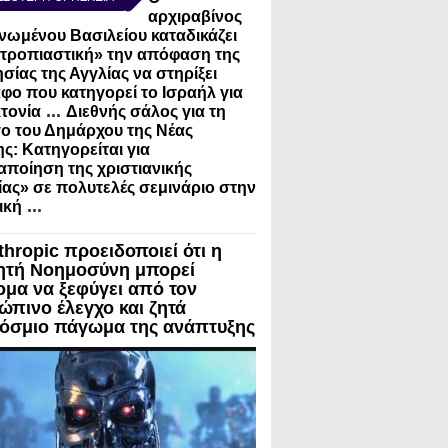
αρχιραβίνος
νωμένου Βασιλείου καταδικάζει
τροπιαστική» την απόφαση της
σίας της Αγγλίας να στηρίξει
φο που κατηγορεί το Ισραήλ για
...
τονία
Διεθνής σάλος για τη
ο του Δημάρχου της Νέας
ς: Κατηγορείται για
ποίηση της χριστιανικής
ίας» σε πολυτελές σεμινάριο στην
...
ική
thropic προειδοποιεί ότι η
ητή Νοημοσύνη μπορεί
ομα να ξεφύγει από τον
ώπινο έλεγχο και ζητά
όσμιο πάγωμα της ανάπτυξης