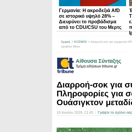
Γερμανία: Η ακροδεξιά AfD
Έ
σε ιστορικό υψηλό 28% –
Τ
Διευρύνει το προβάδισμα
ε
από το CDU/CSU του Μερτς
π
Ι
Αρχική
ΚΟΣΜΟΣ
Διαρροή-σοκ για συμφωνία ΗΠΑ
αραβικά Μέσα
Αίθουσα Σύνταξης
Τμήμα ειδήσεων tribune.gr
Διαρροή-σοκ για σ
Πληροφορίες για σ
Ουάσιγκτον μεταδί
16 Ιουνίου 2026
, 21:45
|
Γράψτε το σχόλιο σα