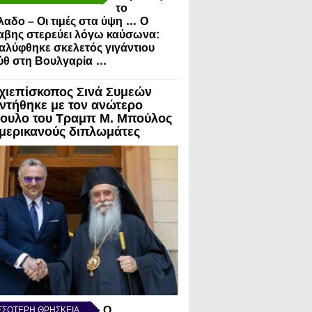
το
...
λαδο – Οι τιμές στα ύψη
Ο
αβης στερεύει λόγω καύσωνα:
λύφθηκε σκελετός γιγάντιου
...
ύθ στη Βουλγαρία
χιεπίσκοπος Σινά Συμεών
ντήθηκε με τον ανώτερο
ουλο του Τραμπ Μ. Μπούλος
Αμερικανούς διπλωμάτες
Ο
ΣΣΟΤΕΡΗ ΘΡΗΣΚΕΙΑ