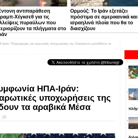
ντονη αντιπαράθεση
Ορμούζ: Το Ιράν εξετάζει
ραμπ-Χέγκσεθ για τις
πρόστιμα σε αμερικανικά και
λλείψεις πυραύλων που
ισραηλινά πλοία που θα το
εριορίζουν τα πλήγματα στο
διασχίζουν
ράν
-Ιράν: Πληροφορίες για σαρωτικές υποχωρήσεις της Ουάσιγκτον μεταδίδουν τα
υμφωνία ΗΠΑ-Ιράν:
αρωτικές υποχωρήσεις της
δουν τα αραβικά Μέσα
πλήγ
ς
δολα