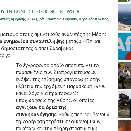
ΤΟΥ TRIBUNE ΣΤΟ GOOGLE NEWS
ιτείες Αμερικής (ΗΠΑ)
,
Ιράν
,
Ναυτιλία
,
Ουράνιο
,
Περσικός Κόλπος
,
ζ
,
ματισμό στους αμυντικούς αναλυτές της Μέσης
ο μνημονίου συναντίληψης
μεταξύ ΗΠΑ και
ης δημοσιότητας ο σαουδαραβικός
biya.
Το έγγραφο, το οποίο αποτυπώνει το
παρασκήνιο των διαπραγματεύσεων
ενόψει της επίσημης υπογραφής στην
Ελβετία την ερχόμενη Παρασκευή 19/06,
κάνει λόγο για πρωτοφανείς
υποχωρήσεις της Δύσης, οι οποίες
αγγίζουν τα όρια της
συνθηκολόγησης
, καθώς περιλαμβάνουν
τη χορήγηση τεράστιων οικονομικών
πακέτων και την πλήρη στρατιωτική