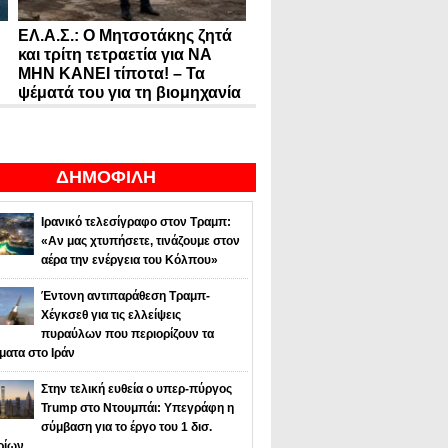
ΕΛ.Α.Σ.: Ο Μητσοτάκης ζητά
και τρίτη τετραετία για ΝΑ
ΜΗΝ ΚΑΝΕΙ τίποτα! – Τα
ψέματά του για τη βιομηχανία
ΔΗΜΟΦΙΛΗ
Ιρανικό τελεσίγραφο στον Τραμπ:
«Αν μας χτυπήσετε, τινάζουμε στον
αέρα την ενέργεια του Κόλπου»
Έντονη αντιπαράθεση Τραμπ-
Χέγκσεθ για τις ελλείψεις
πυραύλων που περιορίζουν τα
ματα στο Ιράν
Στην τελική ευθεία ο υπερ-πύργος
Trump στο Ντουμπάι: Υπεγράφη η
σύμβαση για το έργο του 1 δισ.
ρίων