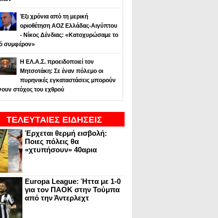
Έξι χρόνια από τη μερική
οριοθέτηση ΑΟΖ Ελλάδας-Αιγύπτου
- Νίκος Δένδιας: «Κατοχυρώσαμε το
κό συμφέρον»
Η ΕΛ.Α.Σ. προειδοποιεί τον
Μητσοτάκη: Σε έναν πόλεμο οι
πυρηνικές εγκαταστάσεις μπορούν
νουν στόχος του εχθρού
ΤΕΛΕΥΤΑΙΕΣ ΕΙΔΗΣΕΙΣ
Έρχεται θερμή εισβολή:
Ποιες πόλεις θα
«χτυπήσουν» 40αρια
Europa League: Ήττα με 1-0
για τον ΠΑΟΚ στην Τούμπα
από την Άντερλεχτ