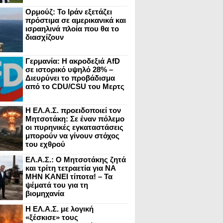
Ορμούζ: Το Ιράν εξετάζει
πρόστιμα σε αμερικανικά και
ισραηλινά πλοία που θα το
διασχίζουν
Γερμανία: Η ακροδεξιά AfD
σε ιστορικό υψηλό 28% –
Διευρύνει το προβάδισμα
από το CDU/CSU του Μερτς
Η ΕΛ.Α.Σ. προειδοποιεί τον
Μητσοτάκη: Σε έναν πόλεμο
οι πυρηνικές εγκαταστάσεις
μπορούν να γίνουν στόχος
του εχθρού
ΕΛ.Α.Σ.: Ο Μητσοτάκης ζητά
και τρίτη τετραετία για ΝΑ
ΜΗΝ ΚΑΝΕΙ τίποτα! – Τα
ψέματά του για τη
βιομηχανία
Η ΕΛ.Α.Σ. με λογική
«ξέσκισε» τους