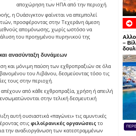
αποχώρηση των ΗΠΑ από την περιοχή.
οής, η Ουάσιγκτον φαίνεται να απεμπολεί
ετιών, προσφέροντας στην Τεχεράνη άμεση
διεθνούς απομόνωσης, χωρίς ωστόσο να
ιάλυση του προηγμένου πυρηνικού της
Αλλο
ΕΙΔΗ
– Βί
δουλί
και ανασύνταξη δυνάμεων
ση και μόνιμη παύση των εχθροπραξιών σε όλα
βανομένου του Λιβάνου, δεσμεύοντας τόσο τις
ίες τους στην περιοχή.
 απέχουν από κάθε εχθροπραξία, χρήση ή απειλή
α ενσωματώνονται στην τελική δεσμευτική
λιξη αυτή ουσιαστικά «παγώνει» τις αμυντικές
έροντας στις
φιλοϊρανικές οργανώσεις
το
ΠΕΡΙ
για την αναδιοργάνωση των κατεστραμμένων