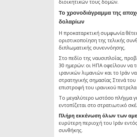
διοικητικών τους δομών.
Το χρονοδιάγραμμα της αποχώ
δολαρίων
Η προκαταρκτική συμφωνία θέτε
οριστικοποίηση της τελικής συν
διπλωματικής συνεννόησης.
Στο πεδίο της ναυσιπλοΐας, προ
30 ημερών: οι ΗΠΑ οφείλουν να 
ιρανικών λιμανιών και το Ιράν ν
στρατηγικής σημασίας Στενά του 
επιστροφή του ιρανικού πετρελαί
Το μεγαλύτερο ωστόσο πλήγμα γι
εντοπίζεται στο στρατιωτικό σκέ
Πλήρη εκκένωση όλων των αμ
ευρύτερη περιοχή του Ιράν εντό
συνθήκης.