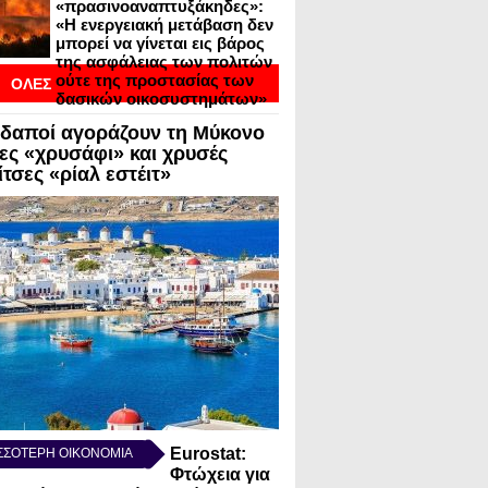
«πρασινοαναπτυξάκηδες»:
«Η ενεργειακή μετάβαση δεν
μπορεί να γίνεται εις βάρος
της ασφάλειας των πολιτών
ούτε της προστασίας των
ΟΛΕΣ
δασικών οικοσυστημάτων»
ΟΙ
δαποί αγοράζουν τη Μύκονο
ΣΕΙΣ ΣΕ BLOGVIEW
λες «χρυσάφι» και χρυσές
τσες «ρίαλ εστέιτ»
Eurostat:
ΣΣΟΤΕΡΗ ΟΙΚΟΝΟΜΙΑ
Φτώχεια για