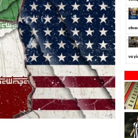
εθνι
να γί