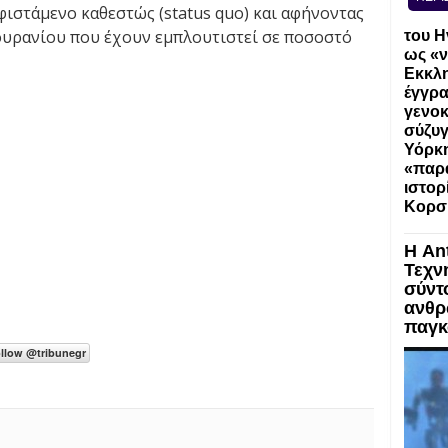
φιστάμενο καθεστώς (status quo) και αφήνοντας
 ουρανίου που έχουν εμπλουτιστεί σε ποσοστό
του Η
ως «ν
Εκκλη
έγγρα
γενοκ
σύζυγ
Υόρκη
«παρα
ιστορ
Κορσ
Η An
Τεχν
σύντ
ανθρ
παγκ