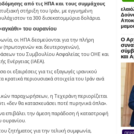
οδόμησης από τις ΗΠΑ και τους συμμάχους
ελαιό
πτυξιακή στήριξη του Ιράν, με εγγυημένη
Δούν
ουλάχιστον τα 300 δισεκατομμύρια δολάρια.
Αποκα
μαμο
αγκάθι» του ουρανίου
ωνία, οι ΗΠΑ δεσμεύονται για την πλήρη
Ο Αρ
συνα
ν (πρωτογενών και δευτερογενών),
σύμβ
άσεων του Συμβουλίου Ασφαλείας του ΟΗΕ και
και 
ς Ενέργειας (IAEA).
α οι εξαιρέσεις για τις εξαγωγές ιρανικού
α κρατικά περιουσιακά στοιχεία του Ιράν ανά
ικών παραχωρήσεων, η Τεχεράνη περιορίζεται
τι «δεν θα κατασκευάσει ποτέ πυρηνικά όπλα».
να επιβάλει την άμεση παράδοση ή καταστροφή
 ουρανίου.
 του ζητήματος για την τελική συμφωνία,
ΠΕΡΙ