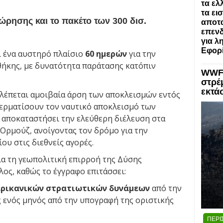
τα ελ
τα ει
ρησης και το πακέτο των 300 δισ.
αποτα
επενδ
για λ
Εφορί
ι ένα αυστηρό πλαίσιο
60 ημερών
για την
θήκης, με δυνατότητα παράτασης κατόπιν
WWF:
στρέ
εκτά
βλέπεται αμοιβαία άρση των αποκλεισμών εντός
τερματίσουν τον ναυτικό αποκλεισμό των
α αποκαταστήσει την ελεύθερη διέλευση στα
Ορμούζ, ανοίγοντας τον δρόμο για την
ου στις διεθνείς αγορές.
α τη γεωπολιτική επιρροή της Δύσης
λος, καθώς το έγγραφο επιτάσσει:
ερικανικών στρατιωτικών δυνάμεων
από την
ς ενός μηνός από την υπογραφή της οριστικής
ΠΕΡΙ