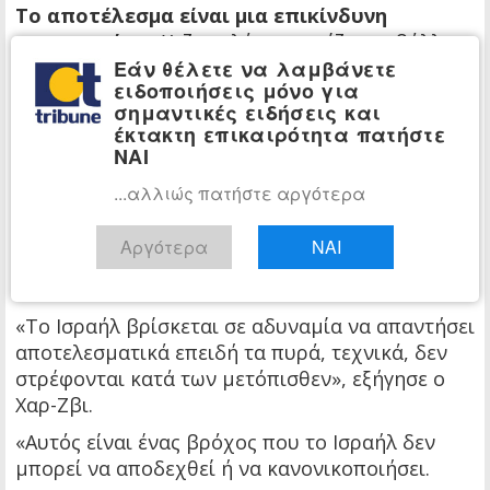
Το αποτέλεσμα είναι μια επικίνδυνη
ασυμμετρία
: η Χεζμπολάχ συνεχίζει να βάλλει
Εάν θέλετε να λαμβάνετε
κατά των δυνάμεων των IDF που επιχειρούν
ειδοποιήσεις μόνο για
στον νότιο Λίβανο, ενώ παράλληλα
σημαντικές ειδήσεις και
ελαχιστοποιεί προσεκτικά τα πλήγματα
έκτακτη επικαιρότητα πατήστε
απευθείας εντός της ισραηλινής επικράτειας.
ΝΑΙ
Αυτή η τακτική αυτοσυγκράτησης επιτρέπει
...αλλιώς πατήστε αργότερα
στην τρομοκρατική οργάνωση να διατηρεί την
πίεση, παρέχοντας ταυτόχρονα στην
Αργότερα
ΝΑΙ
Ουάσιγκτον το πολιτικό πρόσχημα για να
απαιτήσει ισραηλινή αυτοσυγκράτηση.
«Το Ισραήλ βρίσκεται σε αδυναμία να απαντήσει
αποτελεσματικά επειδή τα πυρά, τεχνικά, δεν
στρέφονται κατά των μετόπισθεν», εξήγησε ο
Χαρ-Ζβι.
«Αυτός είναι ένας βρόχος που το Ισραήλ δεν
μπορεί να αποδεχθεί ή να κανονικοποιήσει.