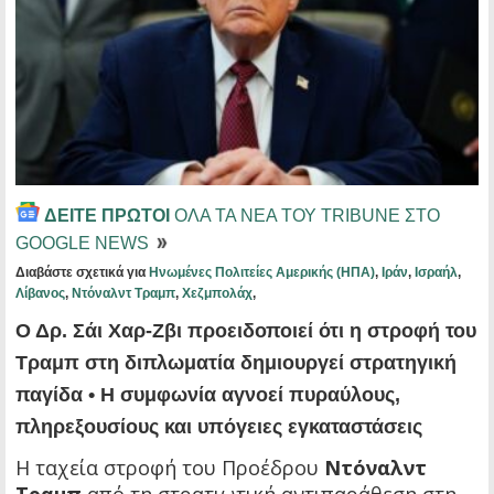
ΔΕΙΤΕ ΠΡΩΤΟΙ
ΟΛΑ ΤΑ ΝΕΑ ΤΟΥ TRIBUNE ΣΤΟ
GOOGLE NEWS
Διαβάστε σχετικά για
Ηνωμένες Πολιτείες Αμερικής (ΗΠΑ)
,
Ιράν
,
Ισραήλ
,
Λίβανος
,
Ντόναλντ Τραμπ
,
Χεζμπολάχ
,
Ο Δρ.
Σάι Χαρ-Ζβι
προειδοποιεί ότι
η στροφή του
Τραμπ στη διπλωματία
δημιουργεί στρατηγική
παγίδα • Η συμφωνία αγνοεί πυραύλους,
πληρεξουσίους και υπόγειες εγκαταστάσεις
Η ταχεία στροφή του Προέδρου
Ντόναλντ