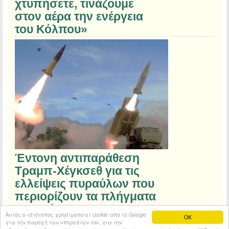
χτυπήσετε, τινάζουμε
στον αέρα την ενέργεια
του Κόλπου»
Έντονη αντιπαράθεση
Τραμπ-Χέγκσεθ για τις
ελλείψεις πυραύλων που
περιορίζουν τα πλήγματα
στο Ιράν
Αυτός ο ιστότοπος χρησιμοποιεί cookie από το Google
OK
για την παροχή των υπηρεσιών του, για την