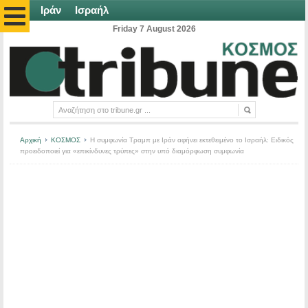
Ιράν
Ισραήλ
Friday 7 August 2026
Αρχική
ΚΟΣΜΟΣ
Η συμφωνία Τραμπ με Ιράν αφήνει εκτεθειμένο το Ισραήλ: Ειδικός
προειδοποιεί για «επικίνδυνες τρύπες» στην υπό διαμόρφωση συμφωνία