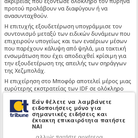
ακριβείας που εξόντωσε ολόκληρο τον πυρήνα
προτού προλάβουν να διαφύγουν ή να
ανασυνταχθούν.
Η επιτυχής εξουδετέρωση υπογράμμισε τον
συντονισμό μεταξύ των ειδικών δυνάμεων που
επιχειρούν υπογείως και των εναέριων μέσων
που παρέχουν κάλυψη από ψηλά, μια τακτική
ενσωμάτωση που έχει αποδειχθεί κρίσιμη για
την εξουδετέρωση της απειλής των σηράγγων
της Χεζμπολάχ.
Η επιχείρηση στο Μποφόρ αποτελεί μέρος μιας
ευρύτερης εκστρατείας των IDF σε ολόκληρο
τον νότιο Λίβανο, η οποία έχει θέσει στο
Εάν θέλετε να λαμβάνετε
στόχαστρο περισσότερες από
70 τοποθεσίες
ειδοποιήσεις μόνο για
υποδομών
της Χεζμπολάχ μόνο τις τελευταίες
σημαντικές ειδήσεις και
ημέρες.
έκτακτη επικαιρότητα πατήστε
ΝΑΙ
Τα πλήγματα κατέστρεψαν εκτοξευτές
ρουκετών, επιχειρησιακά κτίρια που
...αλλιώς πατήστε αργότερα