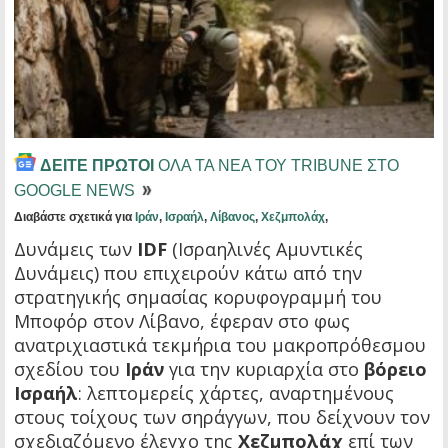
ΔΕΙΤΕ ΠΡΩΤΟΙ
ΟΛΑ ΤΑ ΝΕΑ ΤΟΥ TRIBUNE ΣΤΟ
GOOGLE NEWS
Διαβάστε σχετικά για
Ιράν
,
Ισραήλ
,
Λίβανος
,
Χεζμπολάχ
,
Δυνάμεις των
IDF
(Ισραηλινές Αμυντικές
Δυνάμεις) που επιχειρούν κάτω από την
στρατηγικής σημασίας κορυφογραμμή του
Μποφόρ στον Λίβανο, έφεραν στο φως
ανατριχιαστικά τεκμήρια του μακροπρόθεσμου
σχεδίου του
Ιράν
για την κυριαρχία στο
βόρειο
Ισραήλ
: λεπτομερείς χάρτες, αναρτημένους
στους τοίχους των σηράγγων, που δείχνουν τον
σχεδιαζόμενο έλεγχο της
Χεζμπολάχ
επί των