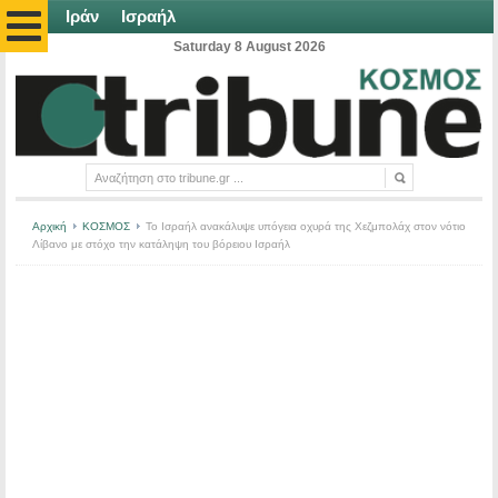
Ιράν
Ισραήλ
Saturday 8 August 2026
Αρχική
ΚΟΣΜΟΣ
Το Ισραήλ ανακάλυψε υπόγεια οχυρά της Χεζμπολάχ στον νότιο
Λίβανο με στόχο την κατάληψη του βόρειου Ισραήλ