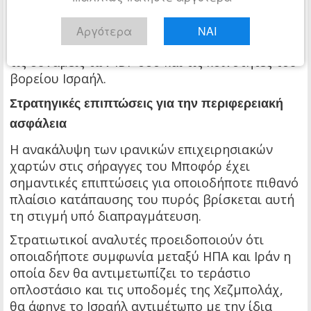
χρησιμοποιούνταν για τον σχεδιασμό
τρομοκρατικών επιθέσεων, καθώς και
Αργότερα
ΝΑΙ
προκεχωρημένες θέσεις που απειλούσαν τόσο
τις δυνάμεις των IDF όσο και τις κοινότητες του
βορείου Ισραήλ.
Στρατηγικές επιπτώσεις για την περιφερειακή
ασφάλεια
Η ανακάλυψη των ιρανικών επιχειρησιακών
χαρτών στις σήραγγες του Μποφόρ έχει
σημαντικές επιπτώσεις για οποιοδήποτε πιθανό
πλαίσιο κατάπαυσης του πυρός βρίσκεται αυτή
τη στιγμή υπό διαπραγμάτευση.
Στρατιωτικοί αναλυτές προειδοποιούν ότι
οποιαδήποτε συμφωνία μεταξύ ΗΠΑ και Ιράν η
οποία δεν θα αντιμετωπίζει το τεράστιο
οπλοστάσιο και τις υποδομές της Χεζμπολάχ,
θα άφηνε το Ισραήλ αντιμέτωπο με την ίδια