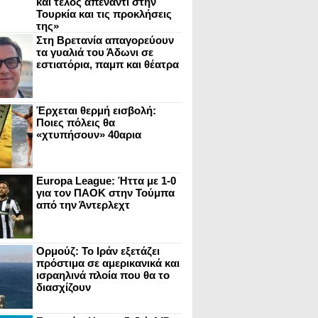
και τέλος απέναντι στην
Τουρκία και τις προκλήσεις
της»
Στη Βρετανία απαγορεύουν
τα γυαλιά του Άδωνι σε
εστιατόρια, παμπ και θέατρα
Έρχεται θερμή εισβολή:
Ποιες πόλεις θα
«χτυπήσουν» 40αρια
Europa League: Ήττα με 1-0
για τον ΠΑΟΚ στην Τούμπα
από την Άντερλεχτ
Ορμούζ: Το Ιράν εξετάζει
πρόστιμα σε αμερικανικά και
ισραηλινά πλοία που θα το
διασχίζουν