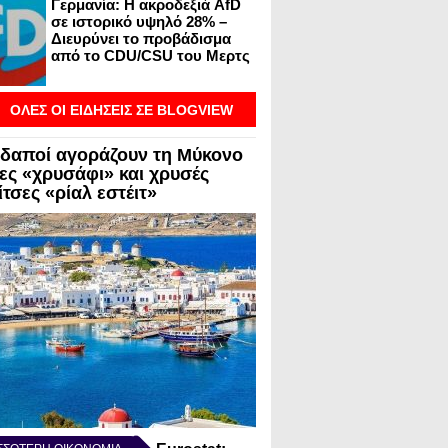
Γερμανία: Η ακροδεξιά AfD
σε ιστορικό υψηλό 28% –
Διευρύνει το προβάδισμα
από το CDU/CSU του Μερτς
ΟΛΕΣ ΟΙ ΕΙΔΗΣΕΙΣ ΣΕ BLOGVIEW
δαποί αγοράζουν τη Μύκονο
λες «χρυσάφι» και χρυσές
τσες «ρίαλ εστέιτ»