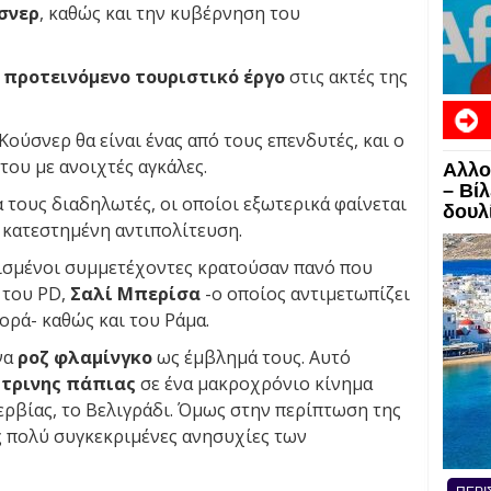
σνερ
, καθώς και την κυβέρνηση του
α
προτεινόμενο τουριστικό έργο
στις ακτές της
Κούσνερ θα είναι ένας από τους επενδυτές, και ο
ου με ανοιχτές αγκάλες.
Αλλο
– Βί
α τους διαδηλωτές, οι οποίοι εξωτερικά φαίνεται
δουλί
 κατεστημένη αντιπολίτευση.
ρισμένοι συμμετέχοντες κρατούσαν πανό που
 του PD,
Σαλί Μπερίσα
-ο οποίος αντιμετωπίζει
ορά- καθώς και του Ράμα.
να
ροζ φλαμίνγκο
ως έμβλημά τους. Αυτό
ίτρινης πάπιας
σε ένα μακροχρόνιο κίνημα
ρβίας, το Βελιγράδι. Όμως στην περίπτωση της
ς πολύ συγκεκριμένες ανησυχίες των