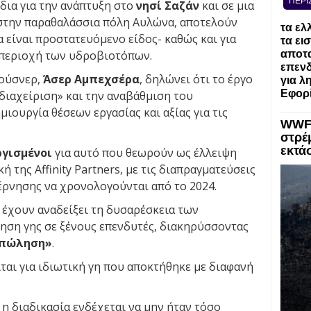
ΠΕΡΙ
έδια για την ανάπτυξη στο
νησί Σαζάν
και σε μια
 στην παραθαλάσσια πόλη Αυλώνα, αποτελούν
τα ελ
α είναι προστατευόμενο είδος- καθώς και για
τα ει
αποτα
 περιοχή των υδροβιοτόπων.
επενδ
Κούσνερ,
Άσερ Αμπεχσέρα
, δηλώνει ότι το έργο
για λ
Εφορί
διαχείριση» και την αναβάθμιση του
ιουργία θέσεων εργασίας και αξίας για τις
WWF:
στρέ
εκτά
ργισμένοι
για αυτό που θεωρούν ως έλλειψη
ή της Affinity Partners, με τις διαπραγματεύσεις
βέρνησης να χρονολογούνται από το 2024.
 έχουν αναδείξει τη δυσαρέσκεια των
ση γης σε ξένους επενδυτές, διακηρύσσοντας
ς πώληση»
.
ται για ιδιωτική γη που αποκτήθηκε με διαφανή
η διαδικασία ενδέχεται να μην ήταν τόσο