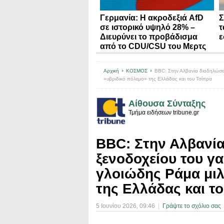
Γερμανία: Η ακροδεξιά AfD
Σ
σε ιστορικό υψηλό 28% –
τ
Διευρύνει το προβάδισμα
ε
από το CDU/CSU του Μερτς
Αρχική
ΚΟΣΜΟΣ
BBC: Στην Αλβανία διαδηλώσει
«υβριδικό πόλεμο» της Ελλάδας και του Τσίπρα
Αίθουσα Σύνταξης
Τμήμα ειδήσεων tribune.gr
BBC: Στην Αλβανία
ξενοδοχείου του γ
γλοιώδης Ράμα μιλ
της Ελλάδας και τ
5 Ιουνίου 2026
, 09:46
|
Γράψτε το σχόλιο σας