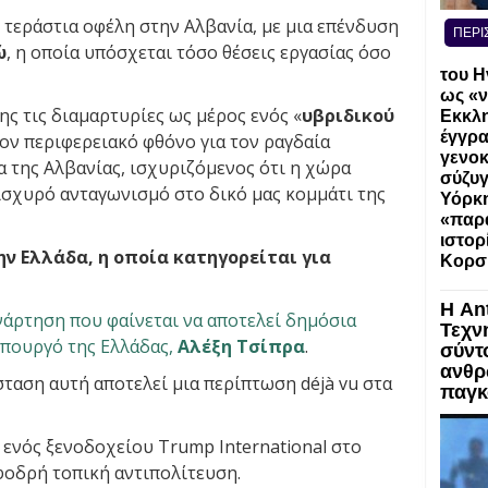
ι τεράστια οφέλη στην Αλβανία, με μια επένδυση
ΠΕΡΙ
ώ
, η οποία υπόσχεται τόσο θέσεις εργασίας όσο
του Η
ως «ν
ης τις διαμαρτυρίες ως μέρος ενός «
υβριδικού
Εκκλη
έγγρα
τον περιφερειακό φθόνο για τον ραγδαία
γενοκ
 της Αλβανίας, ισχυριζόμενος ότι η χώρα
σύζυγ
ισχυρό ανταγωνισμό στο δικό μας κομμάτι της
Υόρκη
«παρα
ιστορ
ην Ελλάδα, η οποία κατηγορείται για
Κορσ
Η An
νάρτηση που φαίνεται να αποτελεί δημόσια
Τεχν
πουργό της Ελλάδας,
Αλέξη Τσίπρα
.
σύντ
ανθρ
σταση αυτή αποτελεί μια περίπτωση déjà vu στα
παγκ
 ενός ξενοδοχείου Trump International στο
φοδρή τοπική αντιπολίτευση.