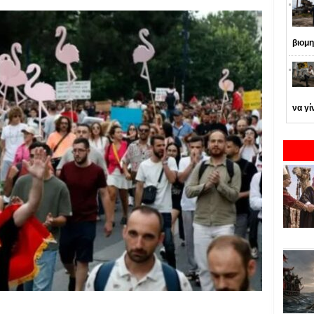
βιομη
να γί