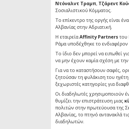
Ντόναλντ Τραμπ
,
Τζάρεντ Κού
Σοσιαλιστικού Κόμματος.
Το επίκεντρο της οργής είναι έν
Αλβανίας στην Αδριατική.
Η εταιρεία
Affinity Partners
του 
Ράμα υποδέχθηκε το ενδιαφέρον τ
Το ίδιο δεν μπορεί να ειπωθεί γι
να μην έχουν καμία σχέση με την
Για να το καταστήσουν σαφές, ο
ζητούσαν τη φυλάκιση του ηγέτη
ξεχωριστές κατηγορίες για διαφθ
Οι διαδηλωτές χρησιμοποιούν έ
θυμίζει την επιστράτευση μιας
κ
πολιτών στην πρωτεύουσα της Σε
Αλβανίας, το πτηνό αντανακλά τι
διαδηλωτών.