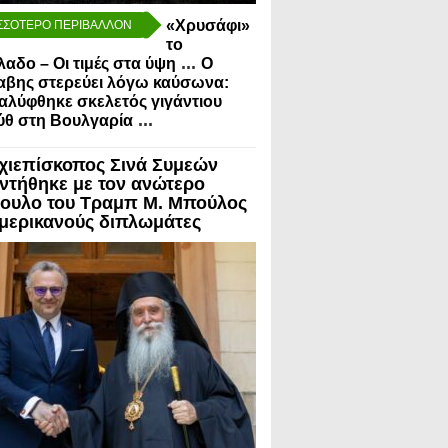
«Χρυσάφι»
ΣΣΟΤΕΡΟ ΠΕΡΙΒΑΛΛΟΝ
το
...
λαδο – Οι τιμές στα ύψη
Ο
αβης στερεύει λόγω καύσωνα:
λύφθηκε σκελετός γιγάντιου
...
ύθ στη Βουλγαρία
χιεπίσκοπος Σινά Συμεών
ντήθηκε με τον ανώτερο
ουλο του Τραμπ Μ. Μπούλος
Αμερικανούς διπλωμάτες