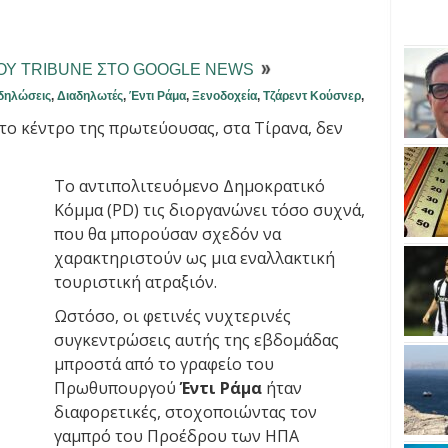
ΤΟΥ TRIBUNE ΣΤΟ GOOGLE NEWS
δηλώσεις
,
Διαδηλωτές
,
Έντι Ράμα
,
Ξενοδοχεία
,
Τζάρεντ Κούσνερ
,
στο κέντρο της πρωτεύουσας, στα Τίρανα, δεν
Το αντιπολιτευόμενο Δημοκρατικό
Κόμμα (PD) τις διοργανώνει τόσο συχνά,
που θα μπορούσαν σχεδόν να
χαρακτηριστούν ως μια εναλλακτική
τουριστική ατραξιόν.
Ωστόσο, οι φετινές νυχτερινές
συγκεντρώσεις αυτής της εβδομάδας
μπροστά από το γραφείο του
Πρωθυπουργού
Έντι Ράμα
ήταν
διαφορετικές, στοχοποιώντας τον
γαμπρό του Προέδρου των ΗΠΑ