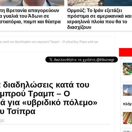
τη Βρετανία απαγορεύουν
Ορμούζ: Το Ιράν εξετάζει
α γυαλιά του Άδωνι σε
πρόστιμα σε αμερικανικά και
στιατόρια, παμπ και θέατρα
ισραηλινά πλοία που θα το
διασχίζουν
ς κατά του ξενοδοχείου του γαμπρού Τραμπ – Ο γλοιώδης Ράμα μιλά για
 διαδηλώσεις κατά του
αμπρού Τραμπ – Ο
ά για «υβριδικό πόλεμο»
πλήγ
ου Τσίπρα