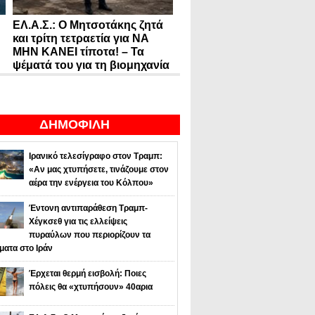
ΕΛ.Α.Σ.: Ο Μητσοτάκης ζητά
και τρίτη τετραετία για ΝΑ
ΜΗΝ ΚΑΝΕΙ τίποτα! – Τα
ψέματά του για τη βιομηχανία
ΔΗΜΟΦΙΛΗ
Ιρανικό τελεσίγραφο στον Τραμπ:
«Αν μας χτυπήσετε, τινάζουμε στον
αέρα την ενέργεια του Κόλπου»
Έντονη αντιπαράθεση Τραμπ-
Χέγκσεθ για τις ελλείψεις
πυραύλων που περιορίζουν τα
ματα στο Ιράν
Έρχεται θερμή εισβολή: Ποιες
πόλεις θα «χτυπήσουν» 40αρια