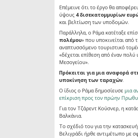
Επέμεινε ότι το έργο θα αποφέρε
ύψους
4 δισεκατομμυρίων ευρ
και βελτίωση των υποδομών.
Παράλληλα, ο Ράμα κατέταξε επίσ
πολέμου
» που υποκινείται από 
αναπτυσσόμενο τουριστικό τομέα
«δέχεται επίθεση από έναν πολύ 
Μεσογείου».
Πρόκειται για μια αναφορά στ
υποκίνηση των ταραχών
.
Ο ίδιος ο Ράμα δημοσίευσε
μια α
επίκριση προς τον πρώην Πρωθυ
Για τον Τζάρεντ Κούσνερ, η κατά
Βαλκάνια.
Το σχέδιό του για την κατασκευή
Βελιγράδι ήρθε αντιμέτωπο με σ