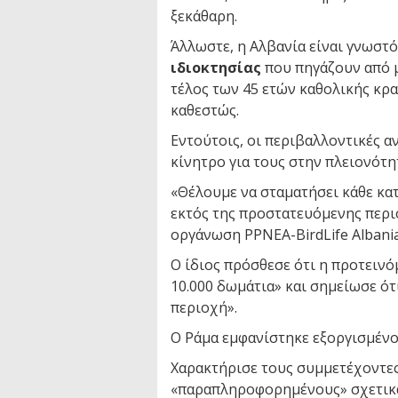
ξεκάθαρη.
Άλλωστε, η Αλβανία είναι γνωστό
ιδιοκτησίας
που πηγάζουν από μ
τέλος των 45 ετών καθολικής κρ
καθεστώς.
Εντούτοις, οι περιβαλλοντικές α
κίνητρο για τους στην πλειονότη
«Θέλουμε να σταματήσει κάθε κα
εκτός της προστατευόμενης περ
οργάνωση PPNEA-BirdLife Albania
Ο ίδιος πρόσθεσε ότι η προτεινό
10.000 δωμάτια» και σημείωσε ότ
περιοχή».
Ο Ράμα εμφανίστηκε εξοργισμένο
Χαρακτήρισε τους συμμετέχοντε
«παραπληροφορημένους» σχετικά 