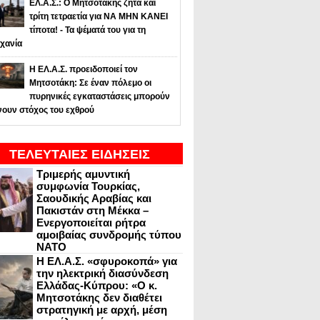
ΕΛ.Α.Σ.: Ο Μητσοτάκης ζητά και
τρίτη τετραετία για ΝΑ ΜΗΝ ΚΑΝΕΙ
τίποτα! - Τα ψέματά του για τη
χανία
Η ΕΛ.Α.Σ. προειδοποιεί τον
Μητσοτάκη: Σε έναν πόλεμο οι
πυρηνικές εγκαταστάσεις μπορούν
νουν στόχος του εχθρού
ΤΕΛΕΥΤΑΙΕΣ ΕΙΔΗΣΕΙΣ
Τριμερής αμυντική
συμφωνία Τουρκίας,
Σαουδικής Αραβίας και
Πακιστάν στη Μέκκα –
Ενεργοποιείται ρήτρα
αμοιβαίας συνδρομής τύπου
NATO
Η ΕΛ.Α.Σ. «σφυροκοπά» για
την ηλεκτρική διασύνδεση
Ελλάδας-Κύπρου: «Ο κ.
Μητσοτάκης δεν διαθέτει
στρατηγική με αρχή, μέση