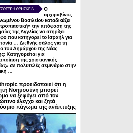
Ο
ΣΣΟΤΕΡΗ ΘΡΗΣΚΕΙΑ
αρχιραβίνος
νωμένου Βασιλείου καταδικάζει
τροπιαστική» την απόφαση της
σίας της Αγγλίας να στηρίξει
φο που κατηγορεί το Ισραήλ για
...
τονία
Διεθνής σάλος για τη
ο του Δημάρχου της Νέας
ς: Κατηγορείται για
ποίηση της χριστιανικής
ίας» σε πολυτελές σεμινάριο στην
...
ική
thropic προειδοποιεί ότι η
ητή Νοημοσύνη μπορεί
ομα να ξεφύγει από τον
ώπινο έλεγχο και ζητά
όσμιο πάγωμα της ανάπτυξης