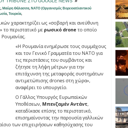
ΤΟΥ TRIBUNE ΣΤΟ GOOGLE NEWS
ς
,
Μαύρη Θάλασσα
,
ΝΑΤΟ (Οργανισμός Βορειοατλαντικού
ωσία
,
Τουρκία
,
ικών χαρακτηρίζει ως «σοβαρή και ανεύθυνη
» το περιστατικό με
ρωσικό drone
το οποίο
 Ρουμανίας.
«Η Ρουμανία ενημέρωσε τους συμμάχους
και τον Γενικό Γραμματέα του ΝΑΤΟ για
τις περιστάσεις του συμβάντος και
ζήτησε τη λήψη μέτρων για την
επιτάχυνση της μεταφοράς συστημάτων
αντιμετώπισης drones στη χώρα»,
αναφέρει το υπουργείο.
Ο Γάλλος Υπουργός Ευρωπαϊκών
Υποθέσεων,
Μπενζαμέν Αντάντ
,
καταδίκασε επίσης το περιστατικό,
επισημαίνοντας την παρουσία γαλλικών
αίσιο των επιχειρήσεων καθησύχασης του