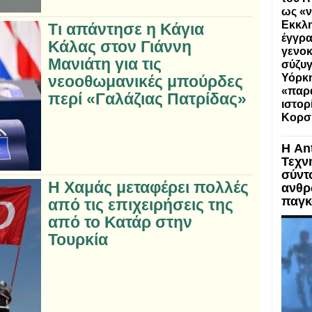
ως «ν
Εκκλη
Τι απάντησε η Κάγια
έγγρα
Κάλας στον Γιάννη
γενοκ
Μανιάτη για τις
σύζυγ
Υόρκη
νεοοθωμανικές μπούρδες
«παρα
περί «Γαλάζιας Πατρίδας»
ιστορ
Κορσ
Η An
Τεχν
σύντ
Η Χαμάς μεταφέρει πολλές
ανθρ
παγκ
από τις επιχειρήσεις της
από το Κατάρ στην
Τουρκία