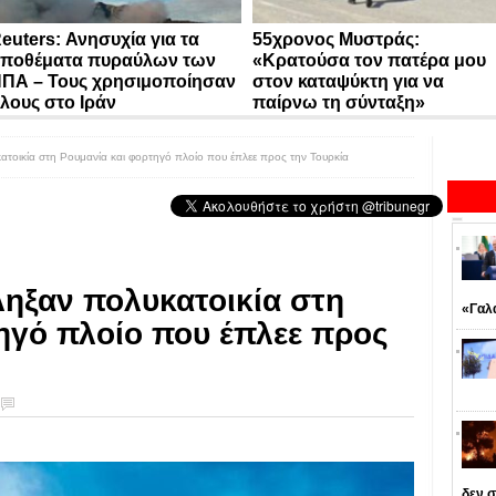
euters: Ανησυχία για τα
55χρονος Μυστράς:
ποθέματα πυραύλων των
«Κρατούσα τον πατέρα μου
ΠΑ – Τους χρησιμοποίησαν
στον καταψύκτη για να
λους στο Ιράν
παίρνω τη σύνταξη»
τοικία στη Ρουμανία και φορτηγό πλοίο που έπλεε προς την Τουρκία
ηξαν πολυκατοικία στη
«Γαλ
ηγό πλοίο που έπλεε προς
δεν σ