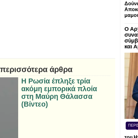
Δούν
Αποκα
μαμο
Ο Αρ
συνα
σύμβ
και 
 περισσότερα άρθρα
Η Ρωσία έπληξε τρία
ακόμη εμπορικά πλοία
στη Μαύρη Θάλασσα
(Βίντεο)
ΠΕΡΙ
του Η