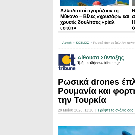
Αλλοδαποί αγοράζουν τη
R
Μύκονο – Βίλες «χρυσάφι» και
α
χρυσές δουλίτσες «ρίαλ
Η
εστέιτ»
ό
Αρχική
ΚΟΣΜΟΣ
Ρωσικά drones έπληξαν πολυκα
Αίθουσα Σύνταξης
Τμήμα ειδήσεων tribune.gr
Ρωσικά drones έπλ
Ρουμανία και φορτ
την Τουρκία
29 Μαΐου 2026
, 11:10
|
Γράψτε το σχόλιο σας