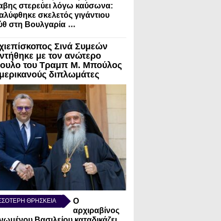
αβης στερεύει λόγω καύσωνα:
λύφθηκε σκελετός γιγάντιου
...
ύθ στη Βουλγαρία
χιεπίσκοπος Σινά Συμεών
ντήθηκε με τον ανώτερο
ουλο του Τραμπ Μ. Μπούλος
Αμερικανούς διπλωμάτες
Ο
ΣΣΟΤΕΡΗ ΘΡΗΣΚΕΙΑ
αρχιραβίνος
νωμένου Βασιλείου καταδικάζει