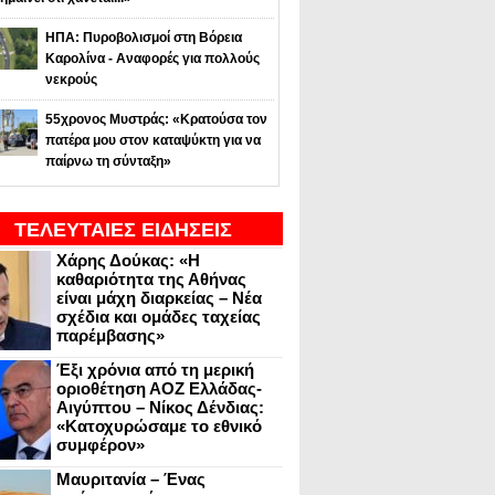
ΗΠΑ: Πυροβολισμοί στη Βόρεια
Καρολίνα - Αναφορές για πολλούς
νεκρούς
55χρονος Μυστράς: «Κρατούσα τον
πατέρα μου στον καταψύκτη για να
παίρνω τη σύνταξη»
ΤΕΛΕΥΤΑΙΕΣ ΕΙΔΗΣΕΙΣ
Χάρης Δούκας: «Η
καθαριότητα της Αθήνας
είναι μάχη διαρκείας – Νέα
σχέδια και ομάδες ταχείας
παρέμβασης»
Έξι χρόνια από τη μερική
οριοθέτηση ΑΟΖ Ελλάδας-
Αιγύπτου – Νίκος Δένδιας:
«Κατοχυρώσαμε το εθνικό
συμφέρον»
Μαυριτανία – Ένας