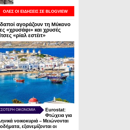
ΟΛΕΣ ΟΙ ΕΙΔΗΣΕΙΣ ΣΕ BLOGVIEW
δαποί αγοράζουν τη Μύκονο
λες «χρυσάφι» και χρυσές
τσες «ρίαλ εστέιτ»
Eurostat:
ΣΣΟΤΕΡΗ ΟΙΚΟΝΟΜΙΑ
Φτώχεια για
ληνικά νοικοκυριά – Μειώνονται
σοδήματα, εξανεμίζονται οι