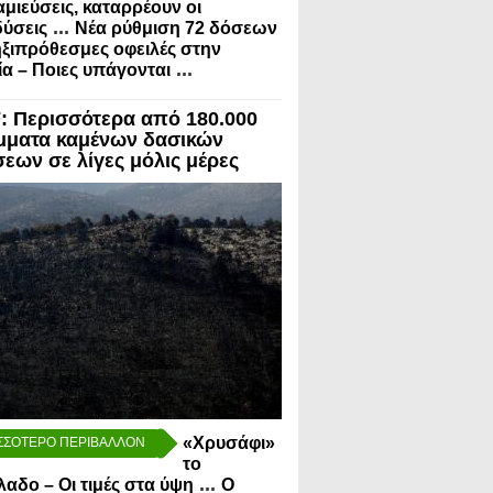
μιεύσεις, καταρρέουν οι
...
ύσεις
Νέα ρύθμιση 72 δόσεων
ηξιπρόθεσμες οφειλές στην
...
α – Ποιες υπάγονται
 Περισσότερα από 180.000
μματα καμένων δασικών
σεων σε λίγες μόλις μέρες
«Χρυσάφι»
ΣΣΟΤΕΡΟ ΠΕΡΙΒΑΛΛΟΝ
το
...
λαδο – Οι τιμές στα ύψη
Ο