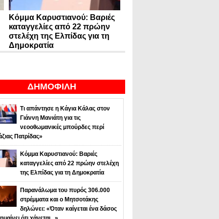
Κόμμα Καρυστιανού: Βαριές
καταγγελίες από 22 πρώην
στελέχη της Ελπίδας για τη
Δημοκρατία
ΔΗΜΟΦΙΛΗ
Τι απάντησε η Κάγια Κάλας στον
Γιάννη Μανιάτη για τις
νεοοθωμανικές μπούρδες περί
άζιας Πατρίδας»
Κόμμα Καρυστιανού: Βαριές
καταγγελίες από 22 πρώην στελέχη
της Ελπίδας για τη Δημοκρατία
Παρανάλωμα του πυρός 306.000
στρέμματα και ο Μητσοτάκης
δηλώνει: «Όταν καίγεται ένα δάσος
ημαίνει ότι χάνεται...»