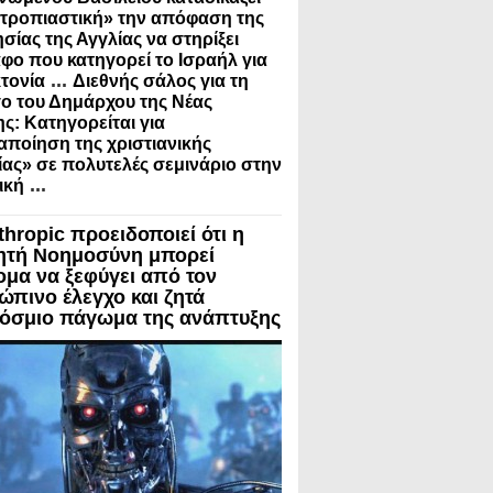
τροπιαστική» την απόφαση της
σίας της Αγγλίας να στηρίξει
φο που κατηγορεί το Ισραήλ για
...
τονία
Διεθνής σάλος για τη
ο του Δημάρχου της Νέας
ς: Κατηγορείται για
ποίηση της χριστιανικής
ίας» σε πολυτελές σεμινάριο στην
...
ική
thropic προειδοποιεί ότι η
ητή Νοημοσύνη μπορεί
ομα να ξεφύγει από τον
ώπινο έλεγχο και ζητά
όσμιο πάγωμα της ανάπτυξης