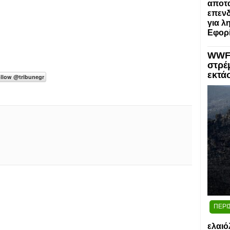
αποτα
επενδ
για λ
Εφορί
WWF:
στρέ
εκτά
ΠΕΡΙ
ελαιό