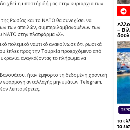
δειχθεί η υποστήριξή μας στην κυριαρχία των
 της Ρωσίας και το ΝΑΤΟ θα συνεχίσει να
Αλλο
όλων των απειλών, συμπεριλαμβανομένων των
– Βί
υ ΝΑΤΟ στην πλατφόρμα «Χ».
δουλί
ικό πολεμικό ναυτικό ανακοίνωσε ότι ρωσικά
ου έπλεε προς την Τουρκία προερχόμενο από
υκρανία, αναγκάζοντας το πλήρωμα να
α Βανουάτου, ήταν έμφορτο τη δεδομένη χρονική
ην εφαρμογή ανταλλαγής μηνυμάτων Telegram,
έον λεπτομέρειες.
ΠΕΡΙ
τα ελ
τα ει