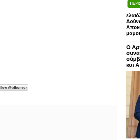
ΠΕΡΙ
ελαιό
Δούν
Αποκα
μαμο
Ο Αρ
συνα
σύμβ
και 