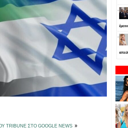
έμειν
απειλ
ΤΟΥ TRIBUNE ΣΤΟ GOOGLE NEWS