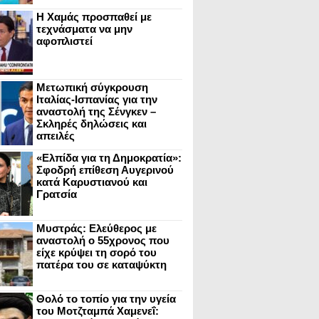
Η Χαμάς προσπαθεί με
τεχνάσματα να μην
αφοπλιστεί
Μετωπική σύγκρουση
Ιταλίας-Ισπανίας για την
αναστολή της Σένγκεν –
Σκληρές δηλώσεις και
απειλές
«Ελπίδα για τη Δημοκρατία»:
Σφοδρή επίθεση Αυγερινού
κατά Καρυστιανού και
Γρατσία
Μυστράς: Ελεύθερος με
αναστολή ο 55χρονος που
είχε κρύψει τη σορό του
πατέρα του σε καταψύκτη
Θολό το τοπίο για την υγεία
του Μοτζταμπά Χαμενεΐ: