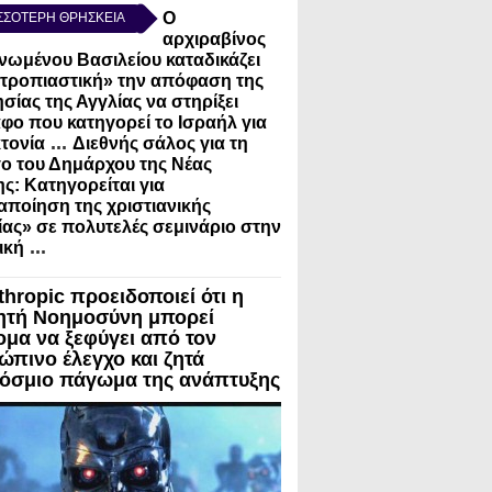
Ο
ΣΣΟΤΕΡΗ ΘΡΗΣΚΕΙΑ
αρχιραβίνος
νωμένου Βασιλείου καταδικάζει
τροπιαστική» την απόφαση της
σίας της Αγγλίας να στηρίξει
φο που κατηγορεί το Ισραήλ για
...
τονία
Διεθνής σάλος για τη
ο του Δημάρχου της Νέας
ς: Κατηγορείται για
ποίηση της χριστιανικής
ίας» σε πολυτελές σεμινάριο στην
...
ική
thropic προειδοποιεί ότι η
ητή Νοημοσύνη μπορεί
ομα να ξεφύγει από τον
ώπινο έλεγχο και ζητά
όσμιο πάγωμα της ανάπτυξης