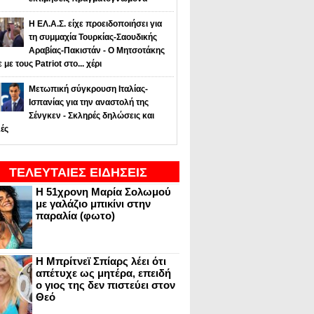
Η ΕΛ.Α.Σ. είχε προειδοποιήσει για
τη συμμαχία Τουρκίας-Σαουδικής
Αραβίας-Πακιστάν - Ο Μητσοτάκης
ε με τους Patriot στο... χέρι
Μετωπική σύγκρουση Ιταλίας-
Ισπανίας για την αναστολή της
Σένγκεν - Σκληρές δηλώσεις και
ές
ΤΕΛΕΥΤΑΙΕΣ ΕΙΔΗΣΕΙΣ
Η 51χρονη Μαρία Σολωμού
με γαλάζιο μπικίνι στην
παραλία (φωτο)
Η Μπρίτνεϊ Σπίαρς λέει ότι
απέτυχε ως μητέρα, επειδή
ο γιος της δεν πιστεύει στον
Θεό