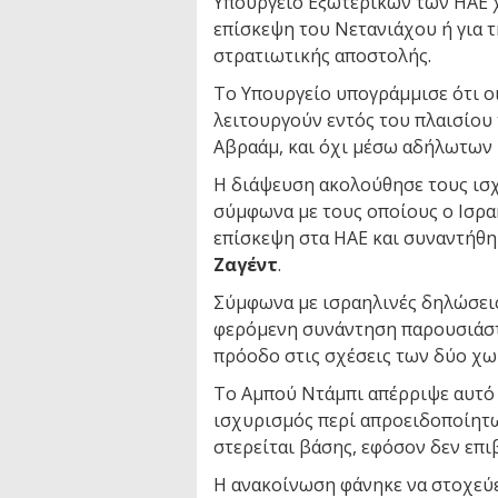
Υπουργείο Εξωτερικών των ΗΑΕ χ
επίσκεψη του Νετανιάχου ή για 
στρατιωτικής αποστολής.
Το Υπουργείο υπογράμμισε ότι οι
λειτουργούν εντός του πλαισίο
Αβραάμ, και όχι μέσω αδήλωτων
Η διάψευση ακολούθησε τους ισ
σύμφωνα με τους οποίους ο Ισρα
επίσκεψη στα ΗΑΕ και συναντήθη
Ζαγέντ
.
Σύμφωνα με ισραηλινές δηλώσει
φερόμενη συνάντηση παρουσιάστ
πρόοδο στις σχέσεις των δύο χω
Το Αμπού Ντάμπι απέρριψε αυτό
ισχυρισμός περί απροειδοποίητ
στερείται βάσης, εφόσον δεν επι
Η ανακοίνωση φάνηκε να στοχεύε