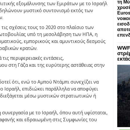
τη Μύ
λιτικής εξομάλυνσης των Εμιράτων με το Ισραήλ
χρυσέ
δηλώνουν μυστικό συντονισμό εκτός των
Euros
ν.
νοικο
εισοδ
 τις σχέσεις τους το 2020 στο πλαίσιο των
αποτα
ωτοβουλίας υπό τη μεσολάβηση των ΗΠΑ, η
επενδ
λωματικούς, εμπορικούς και αμυντικούς δεσμούς
αραβικών κρατών.
WWF:
στρέ
 τις περιφερειακές εντάσεις,
εκτά
υ στη Γάζα και της ευρύτερης αστάθειας στην
τεί ότι, ενώ το Αμπού Ντάμπι συνεχίζει να
ο Ισραήλ, επιδιώκει παράλληλα να αποφύγει
 διεξάγεται μέσω μυστικών στρατιωτικών ή
 συνεργασία με το Ισραήλ, όπου αυτή υφίσταται,
ιαφανής και εδραιωμένη στις Συμφωνίες του