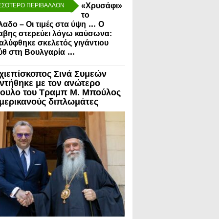
«Χρυσάφι»
ΣΣΟΤΕΡΟ ΠΕΡΙΒΑΛΛΟΝ
το
...
λαδο – Οι τιμές στα ύψη
Ο
αβης στερεύει λόγω καύσωνα:
λύφθηκε σκελετός γιγάντιου
...
ύθ στη Βουλγαρία
χιεπίσκοπος Σινά Συμεών
ντήθηκε με τον ανώτερο
ουλο του Τραμπ Μ. Μπούλος
Αμερικανούς διπλωμάτες