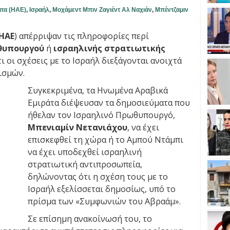
τα (ΗΑΕ)
,
Ισραήλ
,
Μοχάμεντ Μπιν Ζαγιέντ Αλ Ναχιάν
,
Μπέντζαμιν
ΗΑΕ
) απέρριψαν τις πληροφορίες περί
θυπουργού
ή
ισραηλινής στρατιωτικής
τι οι σχέσεις με το Ισραήλ διεξάγονται ανοιχτά
ισμών.
Συγκεκριμένα, τα Ηνωμένα Αραβικά
Εμιράτα διέψευσαν τα δημοσιεύματα που
ήθελαν τον Ισραηλινό Πρωθυπουργό,
Μπενιαμίν Νετανιάχου
, να έχει
επισκεφθεί τη χώρα ή το Αμπού Ντάμπι
να έχει υποδεχθεί ισραηλινή
στρατιωτική αντιπροσωπεία,
δηλώνοντας ότι η σχέση τους με το
Ισραήλ εξελίσσεται δημοσίως, υπό το
πρίσμα των «Συμφωνιών του Αβραάμ».
Σε επίσημη ανακοίνωσή του, το