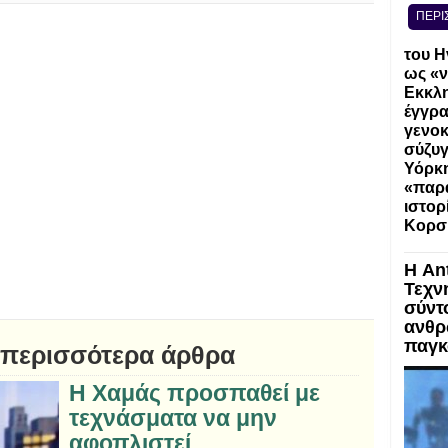
ΠΕΡΙ
του Η
ως «ν
Εκκλη
έγγρα
γενοκ
σύζυγ
Υόρκη
«παρα
ιστορ
Κορσ
Η An
Τεχν
σύντ
ανθρ
παγκ
 περισσότερα άρθρα
Η Χαμάς προσπαθεί με
τεχνάσματα να μην
αφοπλιστεί