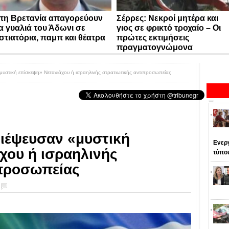
τη Βρετανία απαγορεύουν
Σέρρες: Νεκροί μητέρα και
α γυαλιά του Άδωνι σε
γιος σε φρικτό τροχαίο – Οι
στιατόρια, παμπ και θέατρα
πρώτες εκτιμήσεις
πραγματογνώμονα
μυστική επίσκεψη» Νετανιάχου ή ισραηλινής στρατιωτικής αντιπροσωπείας
διέψευσαν «μυστική
Ενεργ
χου ή ισραηλινής
τύπο
ιπροσωπείας