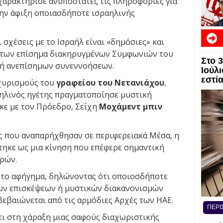
αρακτήρισε ανυπόστατες τις πληροφορίες για
την άφιξη οποιασδήποτε ισραηλινής
 σχέσεις με το Ισραήλ είναι «δημόσιες» και
υ των επίσημα διακηρυγμένων Συμφωνιών του
Στο 
 ή ανεπίσημων συνεννοήσεων.
Ιούλι
εστί
χυρισμούς του
γραφείου του Νετανιάχου
,
ηλινός ηγέτης πραγματοποίησε μυστική
κε με τον Πρόεδρο, Σεΐχη
Μοχάμεντ μπιν
ς που αναπαρήχθησαν σε περιφερειακά Μέσα, η
ηκε ως μια κίνηση που επέφερε σημαντική
ρών.
 το αφήγημα, δηλώνοντας ότι οποιοσδήποτε
ων επισκέψεων ή μυστικών διακανονισμών
βεβαιώνεται από τις αρμόδιες Αρχές των ΗΑΕ.
ΠΕΡΙ
ι στη χάραξη μιας σαφούς διαχωριστικής