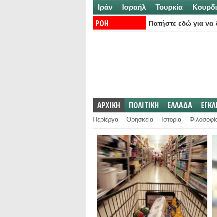
Ιράν
Ισραήλ
Τουρκία
Κουρδι
ΡΟΗ
Πατήστε εδώ για να δ
ΕΙΔΗΣΕΩΝ:
ΑΡΧΙΚΗ
ΠΟΛΙΤΙΚΗ
ΕΛΛΑΔΑ
ΕΓΚ
Περίεργα
Θρησκεία
Ιστορία
Φιλοσοφί