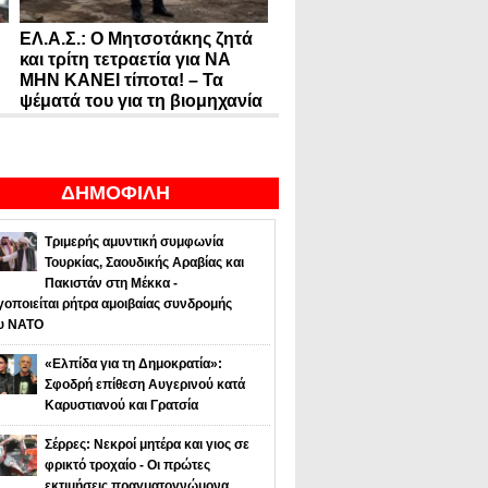
ΕΛ.Α.Σ.: Ο Μητσοτάκης ζητά
και τρίτη τετραετία για ΝΑ
ΜΗΝ ΚΑΝΕΙ τίποτα! – Τα
ψέματά του για τη βιομηχανία
ΔΗΜΟΦΙΛΗ
Τριμερής αμυντική συμφωνία
Τουρκίας, Σαουδικής Αραβίας και
Πακιστάν στη Μέκκα -
οποιείται ρήτρα αμοιβαίας συνδρομής
υ NATO
«Ελπίδα για τη Δημοκρατία»:
Σφοδρή επίθεση Αυγερινού κατά
Καρυστιανού και Γρατσία
Σέρρες: Νεκροί μητέρα και γιος σε
φρικτό τροχαίο - Οι πρώτες
εκτιμήσεις πραγματογνώμονα