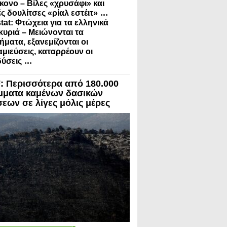
κονο – Βίλες «χρυσάφι» και
...
ς δουλίτσες «ρίαλ εστέιτ»
tat: Φτώχεια για τα ελληνικά
κυριά – Μειώνονται τα
ήματα, εξανεμίζονται οι
μιεύσεις, καταρρέουν οι
...
ύσεις
 Περισσότερα από 180.000
μματα καμένων δασικών
σεων σε λίγες μόλις μέρες