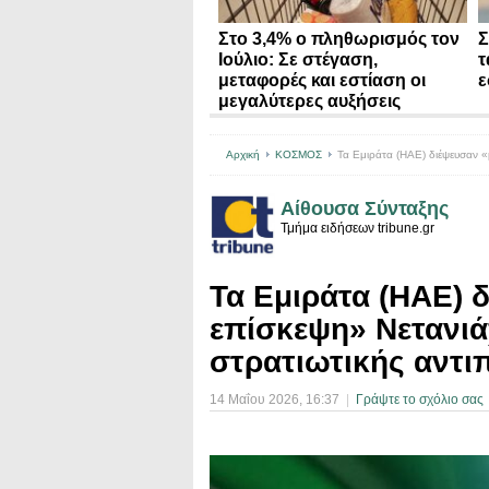
Στο 3,4% ο πληθωρισμός τον
Σ
Ιούλιο: Σε στέγαση,
τ
μεταφορές και εστίαση οι
ε
μεγαλύτερες αυξήσεις
Αρχική
ΚΟΣΜΟΣ
Τα Εμιράτα (ΗΑΕ) διέψευσαν «
Αίθουσα Σύνταξης
Τμήμα ειδήσεων tribune.gr
Τα Εμιράτα (ΗΑΕ) 
επίσκεψη» Νετανιά
στρατιωτικής αντ
14 Μαΐου 2026
, 16:37
|
Γράψτε το σχόλιο σας