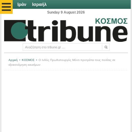
Ιράν
Ισραήλ
Sunday 9 August 2026
Αρχική
ΚΟΣΜΟΣ
Ο Ινδός Πρωθυπουργός Μόντι προτρέπει τους πολίτες σε
εξοικονόμηση καυσίμων