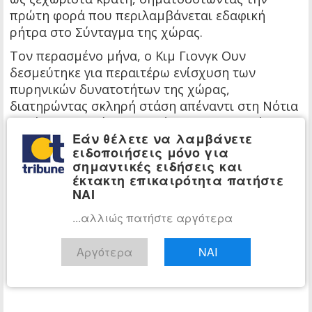
πρώτη φορά που περιλαμβάνεται εδαφική
ρήτρα στο Σύνταγμα της χώρας.
Τον περασμένο μήνα, ο Κιμ Γιονγκ Ουν
δεσμεύτηκε για περαιτέρω ενίσχυση των
πυρηνικών δυνατοτήτων της χώρας,
διατηρώντας σκληρή στάση απέναντι στη Νότια
Κορέα, την οποία χαρακτήρισε ως το «πλέον
Εάν θέλετε να λαμβάνετε
εχθρικό» κράτος.
ειδοποιήσεις μόνο για
Παράλληλα, κατηγόρησε τις Ηνωμένες Πολιτείες
σημαντικές ειδήσεις και
έκτακτη επικαιρότητα πατήστε
για «κρατική τρομοκρατία και επιθετικότητα»,
ΝΑΙ
δίνοντας το σήμα για έναν πιο ενεργό ρόλο της
Πιονγκγιάνγκ στο μέτωπο κατά της Ουάσιγκτον.
...αλλιώς πατήστε αργότερα
Αργότερα
ΝΑΙ