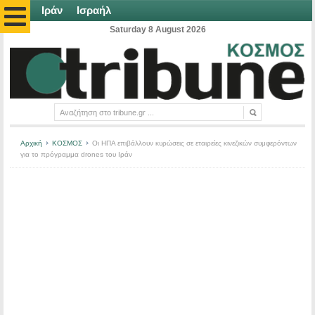
Ιράν
Ισραήλ
Saturday 8 August 2026
Αρχική
ΚΟΣΜΟΣ
Οι ΗΠΑ επιβάλλουν κυρώσεις σε εταιρείες κινεζικών συμφερόντων
για το πρόγραμμα drones του Ιράν