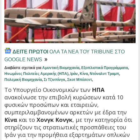
ΔΕΙΤΕ ΠΡΩΤΟΙ
ΟΛΑ ΤΑ ΝΕΑ ΤΟΥ TRIBUNE ΣΤΟ
GOOGLE NEWS
Διαβάστε σχετικά για
Αμυντική Βιομηχανία
,
Εξοπλιστικά Προγράμματα
,
Ηνωμένες Πολιτείες Αμερικής (ΗΠΑ)
,
Ιράν
,
Κίνα
,
Ντόναλντ Τραμπ
,
Πολεμική Βιομηχανία
,
Σι Τζινπίνγκ
,
Σκοτ Μπέσεντ
,
Το Υπουργείο Οικονομικών των
ΗΠΑ
ανακοίνωσε την επιβολή κυρώσεων κατά 10
φυσικών προσώπων και εταιρειών,
συμπεριλαμβανομένων αρκετών με έδρα την
Κίνα
και το
Χονγκ Κονγκ
, με την κατηγορία ότι
στηρίζουν τις στρατιωτικές προσπάθειες του
Ιράν για την προμήθεια εξαρτημάτων οπλικών