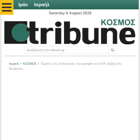
Ιράν
Ισραήλ
Saturday 8 August 2026
Αρχική
ΚΟΣΜΟΣ
Έφοδος της Αστυνομίας στα γραφεία του ΕΛΚ (δεξιά) στις
Βρυξέλλες