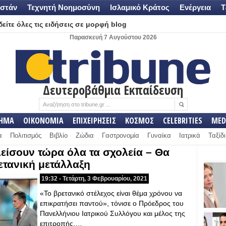
στάν
Τεχνητή Νοημοσύνη
Ισλαμικό Κράτος
Ενέργεια
Τ
είτε όλες τις ειδήσεις σε μορφή blog
Παρασκευή 7 Αυγούστου 2026
Δευτεροβάθμια Εκπαίδευση
ΛΗΜΑ
ΟΙΚΟΝΟΜΙΑ
ΕΠΙΧΕΙΡΗΣΕΙΣ
ΚΟΣΜΟΣ
CELEBRITIES
MED
α
Πολιτισμός
Βιβλίο
Ζώδια
Γαστρονομία
Γυναίκα
Ιατρικά
Ταξίδι
είσουν τώρα όλα τα σχολεία – Θα
ετανική μετάλλαξη
19:32 - Τετάρτη, 3 Φεβρουαρίου, 2021
«Το βρετανικό στέλεχος είναι θέμα χρόνου να
επικρατήσει παντού», τόνισε ο Πρόεδρος του
Πανελλήνιου Ιατρικού Συλλόγου και μέλος της
επιτροπής,…