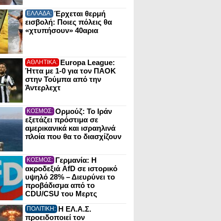
Έρχεται θερμή
ΕΛΛΑΔΑ:
εισβολή: Ποιες πόλεις θα
«χτυπήσουν» 40αρια
Europa League:
ΑΘΛΗΤΙΚΑ:
Ήττα με 1-0 για τον ΠΑΟΚ
στην Τούμπα από την
Άντερλεχτ
Ορμούζ: Το Ιράν
ΚΟΣΜΟΣ:
εξετάζει πρόστιμα σε
αμερικανικά και ισραηλινά
πλοία που θα το διασχίζουν
Γερμανία: Η
ΚΟΣΜΟΣ:
ακροδεξιά AfD σε ιστορικό
υψηλό 28% – Διευρύνει το
προβάδισμα από το
CDU/CSU του Μερτς
Η ΕΛ.Α.Σ.
ΠΟΛΙΤΙΚΗ:
προειδοποιεί τον