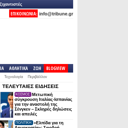
ζιχαντιστές
ΕΠΙΚΟΙΝΩΝΙΑ:
info@tribune.gr
IA
ΑΘΛΗΤΙΚΑ
ΖΩΗ
BLOGVIEW
Τεχνολογία
Περιβάλλον
ΤΕΛΕΥΤΑΙΕΣ ΕΙΔΗΣΕΙΣ
Μετωπική
ΚΟΣΜΟΣ:
σύγκρουση Ιταλίας-Ισπανίας
για την αναστολή της
Σένγκεν – Σκληρές δηλώσεις
και απειλές
«Ελπίδα για τη
ΠΟΛΙΤΙΚΗ:
Δημοκρατία»: Σφοδρή