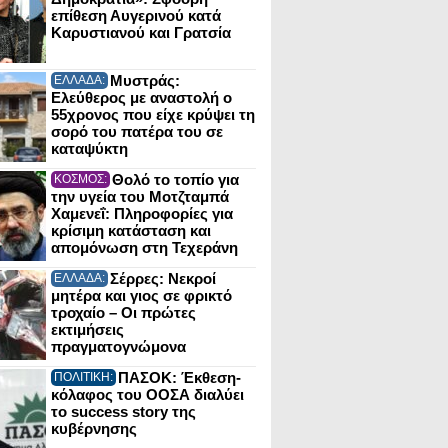
επίθεση Αυγερινού κατά
Καρυστιανού και Γρατσία
Μυστράς:
ΕΛΛΑΔΑ:
Ελεύθερος με αναστολή ο
55χρονος που είχε κρύψει τη
σορό του πατέρα του σε
καταψύκτη
Θολό το τοπίο για
ΚΟΣΜΟΣ:
την υγεία του Μοτζταμπά
Χαμενεΐ: Πληροφορίες για
κρίσιμη κατάσταση και
απομόνωση στη Τεχεράνη
Σέρρες: Νεκροί
ΕΛΛΑΔΑ:
μητέρα και γιος σε φρικτό
τροχαίο – Οι πρώτες
εκτιμήσεις
πραγματογνώμονα
ΠΑΣΟΚ: Έκθεση-
ΠΟΛΙΤΙΚΗ:
κόλαφος του ΟΟΣΑ διαλύει
το success story της
κυβέρνησης