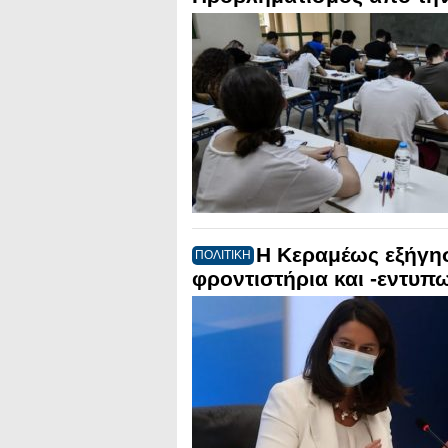
Η Κεραμέως εξήγησ
ΠΟΛΙΤΙΚΗ
φροντιστήρια και -εντυπω