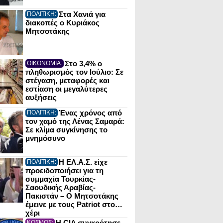
Στα Χανιά για
ΠΟΛΙΤΙΚΗ:
διακοπές ο Κυριάκος
Μητσοτάκης
Στο 3,4% ο
ΟΙΚΟΝΟΜΙΑ:
πληθωρισμός τον Ιούλιο: Σε
στέγαση, μεταφορές και
εστίαση οι μεγαλύτερες
αυξήσεις
Ένας χρόνος από
ΠΟΛΙΤΙΚΗ:
τον χαμό της Λένας Σαμαρά:
Σε κλίμα συγκίνησης το
μνημόσυνο
Η ΕΛ.Α.Σ. είχε
ΠΟΛΙΤΙΚΗ:
προειδοποιήσει για τη
συμμαχία Τουρκίας-
Σαουδικής Αραβίας-
Πακιστάν – Ο Μητσοτάκης
έμεινε με τους Patriot στο…
χέρι
Η CIA συγκρότησε
ΚΟΣΜΟΣ: