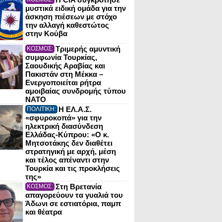
μυστικά ειδική ομάδα για την
άσκηση πιέσεων με στόχο
την αλλαγή καθεστώτος
στην Κούβα
Τριμερής αμυντική
ΚΟΣΜΟΣ:
συμφωνία Τουρκίας,
Σαουδικής Αραβίας και
Πακιστάν στη Μέκκα –
Ενεργοποιείται ρήτρα
αμοιβαίας συνδρομής τύπου
NATO
Η ΕΛ.Α.Σ.
ΠΟΛΙΤΙΚΗ:
«σφυροκοπά» για την
ηλεκτρική διασύνδεση
Ελλάδας-Κύπρου: «Ο κ.
Μητσοτάκης δεν διαθέτει
στρατηγική με αρχή, μέση
και τέλος απέναντι στην
Τουρκία και τις προκλήσεις
της»
Στη Βρετανία
ΚΟΣΜΟΣ:
απαγορεύουν τα γυαλιά του
Άδωνι σε εστιατόρια, παμπ
και θέατρα