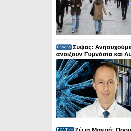
Σύψας: Ανησυχούμε 
ΕΛΛΑΔΑ
ανοίξουν Γυμνάσια και Λ
Ζέττα Μακρή: Προα
ΠΟΛΙΤΙΚΗ