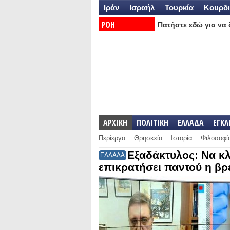
Ιράν
Ισραήλ
Τουρκία
Κουρδι
ΡΟΗ
Πατήστε εδώ για να δ
ΕΙΔΗΣΕΩΝ:
ΑΡΧΙΚΗ
ΠΟΛΙΤΙΚΗ
ΕΛΛΑΔΑ
ΕΓΚ
Περίεργα
Θρησκεία
Ιστορία
Φιλοσοφί
Εξαδάκτυλος: Να κλ
ΕΛΛΑΔΑ
επικρατήσει παντού η βρ