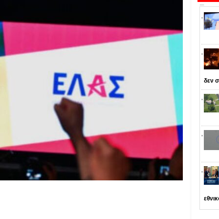
δεν σ
εθνι