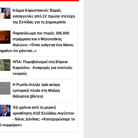
Κόμμα Καρυστιανού: Βαριές
καταγγελίες από 22 πρώην στελέχη
της Ελπίδας για τη Δημοκρατία
Παρανάλωμα του πυρός 306.000
στρέμματα και ο Μητσοτάκης
δηλώνει: «Όταν καίγεται ένα δάσος
ημαίνει ότι χάνεται...»
ΗΠΑ: Πυροβολισμοί στη Βόρεια
Καρολίνα - Αναφορές για πολλούς
νεκρούς
Η Ρωσία έπληξε τρία ακόμη
εμπορικά πλοία στη Μαύρη
Θάλασσα (βίντεο)
Έξι χρόνια από τη μερική
οριοθέτηση ΑΟΖ Ελλάδας-Αιγύπτου
- Νίκος Δένδιας: «Κατοχυρώσαμε το
κό συμφέρον»