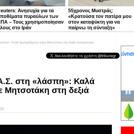
euters: Ανησυχία για τα
55χρονος Μυστράς:
ποθέματα πυραύλων των
«Κρατούσα τον πατέρα μου
ΠΑ – Τους χρησιμοποίησαν
στον καταψύκτη για να
λους στο Ιράν
παίρνω τη σύνταξη»
άσπη»: Καλά ξεμπερδέματα κύριε Μητσοτάκη στη δεξιά πολυκατοικία
.Σ. στη «λάσπη»: Καλά
ε Μητσοτάκη στη δεξιά