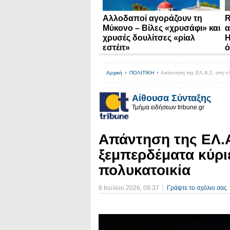
Αλλοδαποί αγοράζουν τη
R
Μύκονο – Βίλες «χρυσάφι» και
α
χρυσές δουλίτσες «ρίαλ
Η
εστέιτ»
ό
Αρχική
ΠΟΛΙΤΙΚΗ
Απάντηση της ΕΛ.Α.Σ. στη «λ
Αίθουσα Σύνταξης
Τμήμα ειδήσεων tribune.gr
Απάντηση της ΕΛ.Α
ξεμπερδέματα κύρι
πολυκατοικία
8 Ιουλίου 2026
, 09:37
|
Γράψτε το σχόλιο σας