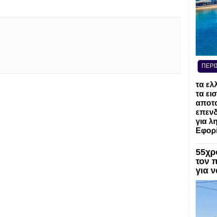
ΠΕΡΙ
τα ελ
τα ει
αποτα
επενδ
για λ
Εφορί
55χρ
τον 
για 