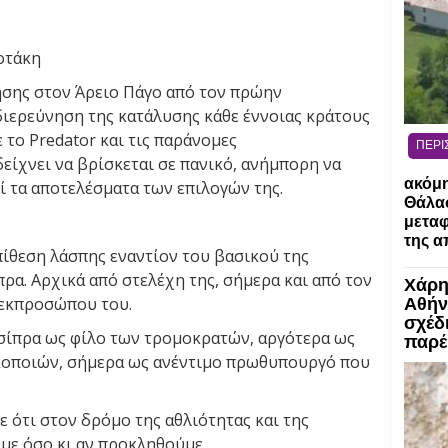
οτάκη
ησης στον Άρειο Πάγο από τον πρώην
διερεύνηση της κατάλυσης κάθε έννοιας κράτους
 το Predator και τις παράνομες
ΠΕΡΙ
είχνει να βρίσκεται σε πανικό, ανήμπορη να
ακόμη
εί τα αποτελέσματα των επιλογών της.
Θάλασ
μεταφ
της α
πίθεση λάσπης εναντίον του βασικού της
πρα. Αρχικά από στελέχη της, σήμερα και από τον
Χάρη
 εκπροσώπου του.
Αθήν
σχέδ
σίπρα ως φίλο των τρομοκρατών, αργότερα ως
παρέ
οποιών, σήμερα ως ανέντιμο πρωθυπουργό που
ε ότι στον δρόμο της αθλιότητας και της
με όσο κι αν προκληθούμε.