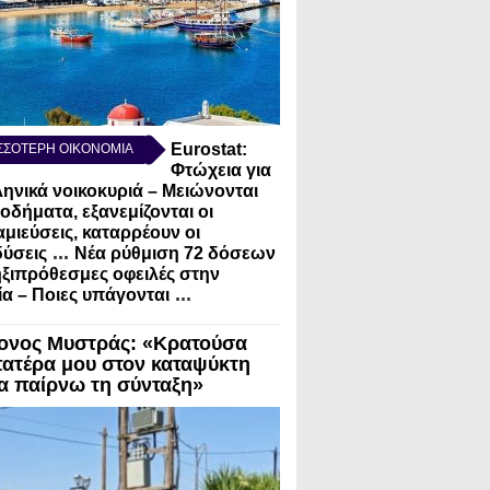
Eurostat:
ΣΣΟΤΕΡΗ ΟΙΚΟΝΟΜΙΑ
Φτώχεια για
ληνικά νοικοκυριά – Μειώνονται
σοδήματα, εξανεμίζονται οι
μιεύσεις, καταρρέουν οι
...
ύσεις
Νέα ρύθμιση 72 δόσεων
ηξιπρόθεσμες οφειλές στην
...
α – Ποιες υπάγονται
ονος Μυστράς: «Κρατούσα
πατέρα μου στον καταψύκτη
να παίρνω τη σύνταξη»