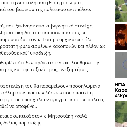
ι από τη δύσκολη αυτή θέση μέσω μιας
τά του βασικού της πολιτικού αντιπάλου,
ή, που ξεκίνησε από κυβερνητικά στελέχη,
 Μητσοτάκη διά του εκπροσώπου του, με
παρουσίαζαν τον κ. Τσίπρα αρχικά ως φίλο
προστάτη φυλακισμένων κακοποιών και πλέον ως
θετούσε καθ’ υπόδειξη.
καθαρίζει ότι δεν πρόκειται να ακολουθήσει την
τητας και της τοξικότητας, ανεξαρτήτως
ΗΠΑ:
ι τα στελέχη του θα παραμείνουν προσηλωμένα
Καρο
ροβλημάτων και των λύσεων που απαιτεί η
νεκρ
ναφέρεται, απασχολούν πραγματικά τους πολίτες
θεί να αποφύγει.
εται σκωπτικά στον κ. Μητσοτάκη «καλά
ς δεξιάς παράταξης.