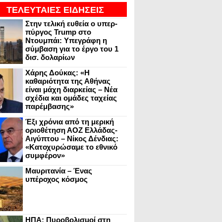
ΤΕΛΕΥΤΑΙΕΣ ΕΙΔΗΣΕΙΣ
Στην τελική ευθεία ο υπερ-
πύργος Trump στο
Ντουμπάι: Υπεγράφη η
σύμβαση για το έργο του 1
δισ. δολαρίων
Χάρης Δούκας: «Η
καθαριότητα της Αθήνας
είναι μάχη διαρκείας – Νέα
σχέδια και ομάδες ταχείας
παρέμβασης»
Έξι χρόνια από τη μερική
οριοθέτηση ΑΟΖ Ελλάδας-
Αιγύπτου – Νίκος Δένδιας:
«Κατοχυρώσαμε το εθνικό
συμφέρον»
Μαυριτανία – Ένας
υπέροχος κόσμος
ΗΠΑ: Πυροβολισμοί στη