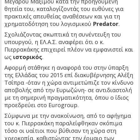
Μεγάρου Μαξίμου κατά την προηγούμενη
θητεία του, καταλογίζοντάς του ευθύνες για
πρακτικές απευθείας αναθέσεων και για τη
χρηματοδότηση του λογισμικού
Predator
.
Σχολιάζοντας σκωπτικά τη συνέντευξη του
υπουργού, η ΕΛ.Α.Σ. αναφέρει ότι ο κ.
Πιερρακάκης επιχειρεί πλέον να εμφανιστεί και
ως
ιστορικός
.
Αφορμή στάθηκε η αναφορά του στην ύπαρξη
της Ελλάδας του 2015 επί διακυβέρνησης Αλέξη
Τσίπρα -όταν η χώρα αντιμετώπιζε τον κίνδυνο
αποβολής από την Ευρωζώνη- σε αντιδιαστολή
με τη σημερινή πραγματικότητα, όπου ο ίδιος
προεδρεύει στο Eurogroup.
Σύμφωνα με την ανακοίνωση, από το αφήγημα
του κ. Πιερρακάκη παραλείφθηκαν σκόπιμα
τόσο οι υαίτιοι που βύθισαν τη χώρα στη
χρεοκοπία, καθιστώντας την έρμαιο των