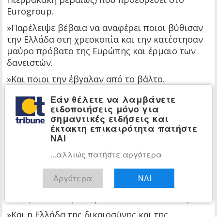
Eurogroup.
»Παρέλειψε βέβαια να αναφέρει ποιοι βύθισαν
την Ελλάδα στη χρεοκοπία και την κατέστησαν
μαύρο πρόβατο της Ευρώπης και έρμαιο των
δανειστών.
»Και ποιοι την έβγαλαν από το βάλτο.
»Όπως παρέλειψε να αναφέρει, ότι η Ελλάδα της
Εάν θέλετε να λαμβάνετε
Δεξιάς “προεδρεύει” σήμερα στην Ευρώπη στους
ειδοποιήσεις μόνο για
σημαντικές ειδήσεις και
χαμηλούς μισθούς, τη διαφθορά, την
έκτακτη επικαιρότητα πατήστε
υπονόμευση του κράτους δικαίου, την
ΝΑΙ
παράλυση της δημοκρατίας.
...αλλιώς πατήστε αργότερα
»Και κατέχει κορυφαία θέση στους καταλόγους
της Ευρωπαϊκής Εισαγγελίας.
Αργότερα
ΝΑΙ
»Αυτή είναι η Ελλάδα σας, κύριε Πιερρακάκη.
»Μακριά από την αλήθεια και κοντά στο ταμείο.
»Και η Ελλάδα της δικαιοσύνης και της