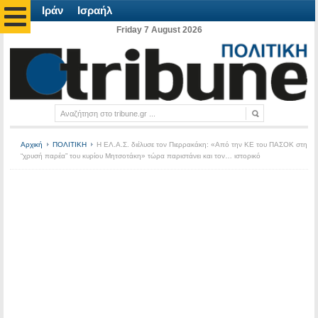
Ιράν
Ισραήλ
Friday 7 August 2026
Αρχική
ΠΟΛΙΤΙΚΗ
Η ΕΛ.Α.Σ. διέλυσε τον Πιερρακάκη: «Από την ΚΕ του ΠΑΣΟΚ στη
“χρυσή παρέα” του κυρίου Μητσοτάκη» τώρα παριστάνει και τον… ιστορικό