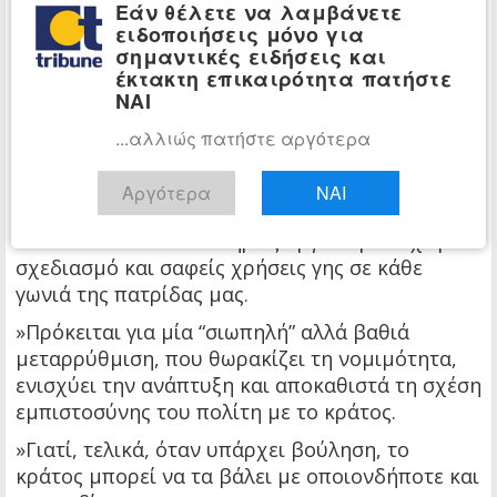
Εάν θέλετε να λαμβάνετε
»Αυτή η αποφασιστικότητά μας συνοδεύεται
ειδοποιήσεις μόνο για
σημαντικές ειδήσεις και
από έργο με μετρήσιμο αποτύπωμα.
έκτακτη επικαιρότητα πατήστε
»Μόλις τον περασμένο μήνα ολοκληρώσαμε την
ΝΑΙ
κτηματογράφηση της χώρας σε ποσοστό 99%,
...αλλιώς πατήστε αργότερα
κλείνοντας μία εκκρεμότητα σχεδόν διακοσίων
ετών για το ελληνικό κράτος.
Αργότερα
ΝΑΙ
»Έχουμε θέσει ως ορίζοντα το 2030, ώστε η
Ελλάδα να διαθέτει πλήρως οργανωμένο χωρικό
σχεδιασμό και σαφείς χρήσεις γης σε κάθε
γωνιά της πατρίδας μας.
»Πρόκειται για μία “σιωπηλή” αλλά βαθιά
μεταρρύθμιση, που θωρακίζει τη νομιμότητα,
ενισχύει την ανάπτυξη και αποκαθιστά τη σχέση
εμπιστοσύνης του πολίτη με το κράτος.
»Γιατί, τελικά, όταν υπάρχει βούληση, το
κράτος μπορεί να τα βάλει με οποιονδήποτε και