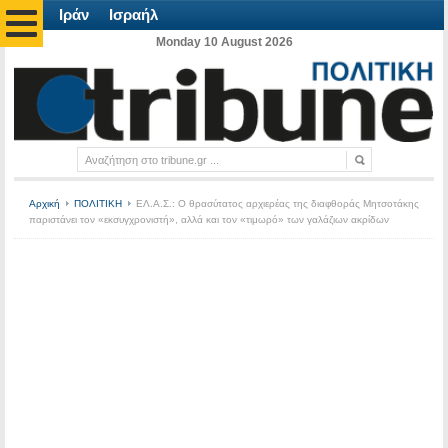
Ιράν
Ισραήλ
Monday 10 August 2026
Αρχική
ΠΟΛΙΤΙΚΗ
ΕΛ.Α.Σ.: Ο θρασύτατος αρχιερέας της διαφθοράς Μητσοτάκης
παριστάνει τον «εκσυγχρονιστή», αλλά και τον «τιμωρό» των γαλάζιων ακρίδων