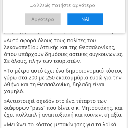
αφορά τη μελέτη που έχουμε κάνει -η οποία
δεν
...αλλιώς πατήστε αργότερα
έχει και υψηλό δημοσιονομικό κόστος
– για
τη δυνατότητα να μετατρέψουμε σε δημόσιο,
Αργότερα
ΝΑΙ
δωρεάν δικαίωμα τη μετακίνηση στα μέσα
μαζικής μεταφοράς στα μεγάλα αστικά κέντρα.
»Αυτό αφορά όλους τους πολίτες του
λεκανοπεδίου Αττικής και της Θεσσαλονίκης,
όπου υπάρχουν δημόσιες αστικές συγκοινωνίες.
Σε όλους, πλην των τουριστών.
»Το μέτρο αυτό έχει ένα δημοσιονομικό κόστος
γύρω στα 200 με 250 εκατομμύρια ευρώ για την
Αθήνα και τη Θεσσαλονίκη, δηλαδή είναι
χαμηλό.
»Αντιστοιχεί σχεδόν στο ένα τέταρτο των
διάφορων “pass” που δίνει ο κ. Μητσοτάκης, και
έχει πολλαπλή αναπτυξιακή και κοινωνική αξία.
»Μειώνει το κόστος μετακίνησης για τα λαϊκά