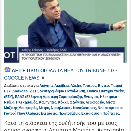
ΔΕΙΤΕ ΠΡΩΤΟΙ
ΟΛΑ ΤΑ ΝΕΑ ΤΟΥ TRIBUNE ΣΤΟ
GOOGLE NEWS
Διαβάστε σχετικά για
Ακίνητα
,
Ακρίβεια
,
Αλέξης Τσίπρας
,
Βίντεο
,
Γιατροί
ΕΣΥ
,
Δάσκαλοι
,
ΔΕΗ
,
Δευτεροβάθμια Εκπαίδευση
,
Εθνικό Σύστημα Υγείας
(ΕΣΥ)
,
ΕΛΑΣ (Ελληνική Αριστερή Συμπαράταξη)
,
Ενέργεια
,
Ηλεκτρικό
Ρεύμα
,
Ηλεκτρισμός
,
Καθηγητές
,
Κόκκινα Δάνεια
,
Λεωφορεία
,
Μέσα
Μαζικής Μεταφοράς
,
Μετρό
,
Νοσηλευτές / Νοσηλεύτριες
,
Νοσοκομειακοί
Γιατροί
,
Πανελλαδικές Εξετάσεις
,
Πρωτοβάθμια Εκπαίδευση
,
Τράπεζες
,
Κατά τη διάρκεια της συζήτησής του με τους
δημοσιογράφους Δημήτρη Μανιάτη, Αναστασία