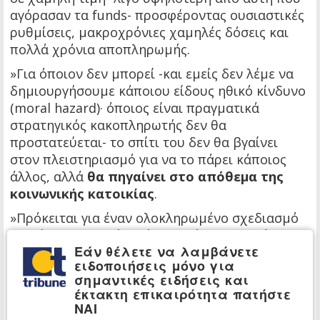
αγόρασαν τα funds- προσφέροντας ουσιαστικές
ρυθμίσεις, μακροχρόνιες χαμηλές δόσεις και
πολλά χρόνια αποπληρωμής.
»Για όποιον δεν μπορεί -και εμείς δεν λέμε να
δημιουργήσουμε κάποιου είδους ηθικό κίνδυνο
(moral hazard)· όποιος είναι πραγματικά
στρατηγικός κακοπληρωτής δεν θα
προστατεύεται- το σπίτι του δεν θα βγαίνει
στον πλειστηριασμό για να το πάρει κάποιος
άλλος, αλλά
θα πηγαίνει στο απόθεμα της
κοινωνικής κατοικίας
.
»Πρόκειται για έναν ολοκληρωμένο σχεδιασμό
που έρχεται να λύσει ένα πολύ σημαντικό
Εάν θέλετε να λαμβάνετε
κοινωνικό πρόβλημα και να εφαρμόσει μια
ειδοποιήσεις μόνο για
πολιτική η οποία στηρίζει την κοινωνία.
σημαντικές ειδήσεις και
έκτακτη επικαιρότητα πατήστε
»Το
τρίτο
μέτρο, το οποίο θεωρώ πάρα πολύ
ΝΑΙ
σημαντικό και το αξιολογώ ως προτεραιότητα,