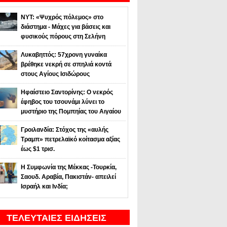
NYT: «Ψυχρός πόλεμος» στο
διάστημα - Μάχες για βάσεις και
φυσικούς πόρους στη Σελήνη
Λυκαβηττός: 57χρονη γυναίκα
βρέθηκε νεκρή σε σπηλιά κοντά
στους Αγίους Ισιδώρους
Ηφαίστειο Σαντορίνης: Ο νεκρός
έφηβος του τσουνάμι λύνει το
μυστήριο της Πομπηίας του Αιγαίου
Γροιλανδία: Στόχος της «αυλής
Τραμπ» πετρελαϊκό κοίτασμα αξίας
έως $1 τρισ.
Η Συμφωνία της Μέκκας -Τουρκία,
Σαουδ. Αραβία, Πακιστάν- απειλεί
Ισραήλ και Ινδία;
ΤΕΛΕΥΤΑΙΕΣ ΕΙΔΗΣΕΙΣ