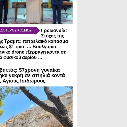
Γροιλανδία:
ΣΣΟΤΕΡΟΣ ΚΟΣΜΟΣ
Στόχος της
ς Τραμπ» πετρελαϊκό κοίτασμα
...
 έως $1 τρισ.
Βουλγαρία:
νικό drone εξερράγη κοντά σε
...
 φυσικού αερίου
βηττός: 57χρονη γυναίκα
ηκε νεκρή σε σπηλιά κοντά
ς Αγίους Ισιδώρους