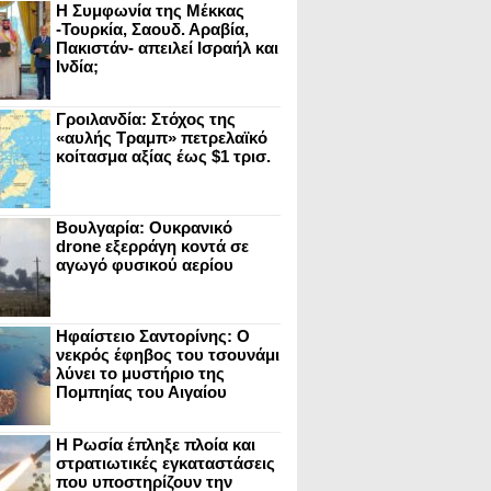
Η Συμφωνία της Μέκκας
-Τουρκία, Σαουδ. Αραβία,
Πακιστάν- απειλεί Ισραήλ και
Ινδία;
Γροιλανδία: Στόχος της
«αυλής Τραμπ» πετρελαϊκό
κοίτασμα αξίας έως $1 τρισ.
Βουλγαρία: Ουκρανικό
drone εξερράγη κοντά σε
αγωγό φυσικού αερίου
Ηφαίστειο Σαντορίνης: Ο
νεκρός έφηβος του τσουνάμι
λύνει το μυστήριο της
Πομπηίας του Αιγαίου
Η Ρωσία έπληξε πλοία και
στρατιωτικές εγκαταστάσεις
που υποστηρίζουν την