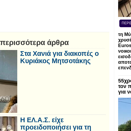
ΠΕΡΙ
τη Μύ
χρυσέ
 περισσότερα άρθρα
Euros
νοικο
Στα Χανιά για διακοπές ο
εισοδ
Κυριάκος Μητσοτάκης
αποτα
επενδ
55χρ
τον 
για 
Η ΕΛ.Α.Σ. είχε
προειδοποιήσει για τη