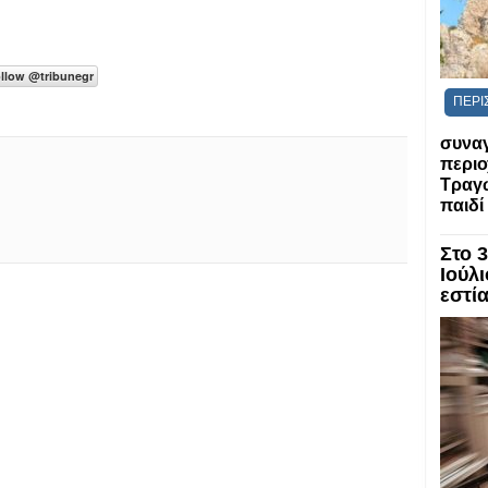
ΠΕΡΙ
συναγ
περιο
Τραγ
παιδί
Στο 
Ιούλι
εστί