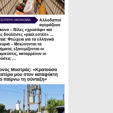
Αλλοδαποί
ΣΣΟΤΕΡΗ ΟΙΚΟΝΟΜΙΑ
αγοράζουν
κονο – Βίλες «χρυσάφι» και
...
ς δουλίτσες «ρίαλ εστέιτ»
tat: Φτώχεια για τα ελληνικά
κυριά – Μειώνονται τα
ήματα, εξανεμίζονται οι
μιεύσεις, καταρρέουν οι
...
ύσεις
ονος Μυστράς: «Κρατούσα
πατέρα μου στον καταψύκτη
να παίρνω τη σύνταξη»