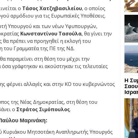
ινείται ο
Τάσος Χατζηβασιλείου
, ο οποίος
ού αρμόδιου για τις Ευρωπαϊκές Υποθέσεις.
τή Υπουργού και των νέων Υφυπουργών,
οκρατίας
Κωνσταντίνου Τασούλα
, θα γίνει την
 θα πρέπει να προηγηθεί η εκλογή του
 του Γραμματέα της ΠΕ της ΝΔ.
, θα παραμείνει στη θέση του μέχρι την
 όσα γράφτηκαν κι ακούστηκαν τις τελευταίες
Η Συ
ς φέρνει αλλαγές και στην ΚΟ του κυβερνώντος
Σαου
Ισραή
πος της Νέας Δημοκρατίας, στη θέση του
άνει ο
Στράτος Σιμόπουλος
.
 Παύλου Μαρινάκη:
ύ Κυριάκου Μητσοτάκη Αναπληρωτής Υπουργός