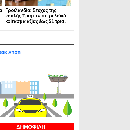
α
Γροιλανδία: Στόχος της
«αυλής Τραμπ» πετρελαϊκό
κοίτασμα αξίας έως $1 τρισ.
ΔΗΜΟΦΙΛΗ