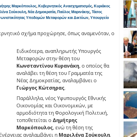
μήτρης Μαρκόπουλος
,
Κυβερνητικός Ανασχηματισμός
,
Κυριάκος
λένα Σούκουλη
,
Νέα Δημοκρατία
,
Παύλος Μαρινάκης
,
Τάσος
γωνιστικότητας Υποδομών Μεταφορών και Δικτύων
,
Υπουργείο
ερνητικό σχήμα προχώρησε, όπως αναμενόταν, ο
Ειδικότερα, αναπληρωτής Υπουργός
Μεταφορών στην θέση του
Κωνσταντίνου Κυρανάκη
, ο οποίος θα
αναλάβει τη θέση του Γραμματέα της
Νέας Δημοκρατίας, αναλαμβάνει ο
Γιώργος Κώτσηρας
.
Παράλληλα, νέος Υφυπουργός Εθνικής
Οικονομίας και Οικονομικών, με
αρμοδιότητα τη Φορολογική Πολιτική,
τοποθετείται ο
Δημήτρης
Μαρκόπουλος
, ενώ τη θέση της
Ενέργειας αναλαμβάνει η
Μαριλένα Σούκουλη
.