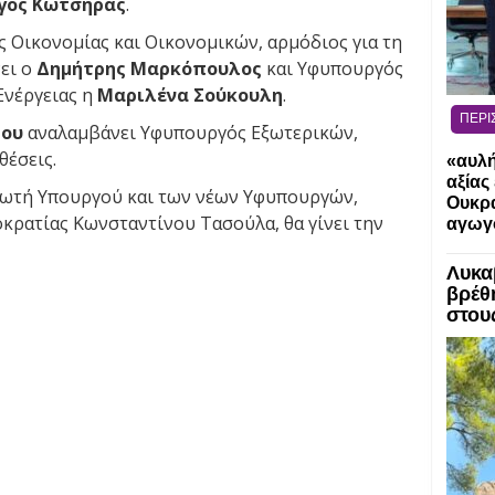
γος Κώτσηρας
.
 Οικονομίας και Οικονομικών, αρμόδιος για τη
ει ο
Δημήτρης Μαρκόπουλος
και Υφυπουργός
Ενέργειας η
Μαριλένα Σούκουλη
.
ΠΕΡΙ
ίου
αναλαμβάνει Υφυπουργός Εξωτερικών,
θέσεις.
«αυλή
αξίας
ωτή Υπουργού και των νέων Υφυπουργών,
Ουκρα
ρατίας Κωνσταντίνου Τασούλα, θα γίνει την
αγωγό
Λυκα
βρέθ
στου