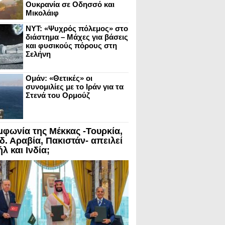
Ουκρανία σε Οδησσό και
Μικολάιφ
NYT: «Ψυχρός πόλεμος» στο
διάστημα – Μάχες για βάσεις
και φυσικούς πόρους στη
Σελήνη
Ομάν: «Θετικές» οι
συνομιλίες με το Ιράν για τα
Στενά του Ορμούζ
μφωνία της Μέκκας -Τουρκία,
δ. Αραβία, Πακιστάν- απειλεί
λ και Ινδία;