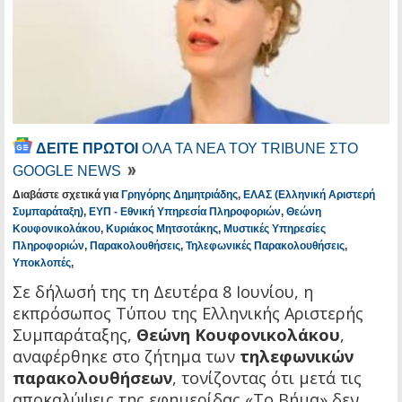
ΔΕΙΤΕ ΠΡΩΤΟΙ
ΟΛΑ ΤΑ ΝΕΑ ΤΟΥ TRIBUNE ΣΤΟ
GOOGLE NEWS
Διαβάστε σχετικά για
Γρηγόρης Δημητριάδης
,
ΕΛΑΣ (Ελληνική Αριστερή
Συμπαράταξη)
,
ΕΥΠ - Εθνική Υπηρεσία Πληροφοριών
,
Θεώνη
Κουφονικολάκου
,
Κυριάκος Μητσοτάκης
,
Μυστικές Υπηρεσίες
Πληροφοριών
,
Παρακολουθήσεις
,
Τηλεφωνικές Παρακολουθήσεις
,
Υποκλοπές
,
Σε δήλωσή της τη Δευτέρα 8 Ιουνίου, η
εκπρόσωπος Τύπου της Ελληνικής Αριστερής
Συμπαράταξης,
Θεώνη Κουφονικολάκου
,
αναφέρθηκε στο ζήτημα των
τηλεφωνικών
παρακολουθήσεων
, τονίζοντας ότι μετά τις
αποκαλύψεις της εφημερίδας «Το Βήμα» δεν