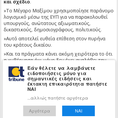
και σχέδιο
.
»Το Μέγαρο Μαξίμου χρησιμοποίησε παράνομο
λογισμικό μέσω της ΕΥΠ για να παρακολουθεί
υπουργούς, ανώτατους αξιωματικούς,
δικαστικούς, δημοσιογράφους, πολιτικούς.
»Αυτό αποτελεί ευθεία επίθεση στον πυρήνα
του κράτους δικαίου.
»Και τα πράγματα κάνει ακόμη χειρότερα το ότι
η κυβέρνηση όχι μόνο δεν έχει αναλάβει την
ευθύνη, αλλά έχει μεθοδεύσει μια προκλητική
Εάν θέλετε να λαμβάνετε
συγκάλυψη των ευθυνών της, αξιοποιώντας την
ειδοποιήσεις μόνο για
σημαντικές ειδήσεις και
κοινοβουλευτική της πλειοψηφία στη Βουλή και
έκτακτη επικαιρότητα πατήστε
χειραγωγώντας συστηματικά την ηγεσία της
ΝΑΙ
Δικαιοσύνης.
...αλλιώς πατήστε αργότερα
»Όμως, πλέον υπάρχουν νέα στοιχεία. Πράγμα
που σημαίνει ότι κανείς δεν έχει δικαίωμα να
Αργότερα
ΝΑΙ
λέει η υπόθεση έκλεισε. Αντιθέτως, τώρα είναι η