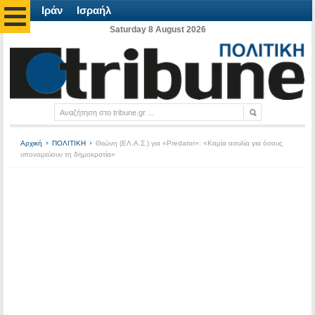
Ιράν
Ισραήλ
Saturday 8 August 2026
Αρχική
ΠΟΛΙΤΙΚΗ
Θεώνη (ΕΛ.Α.Σ.) για «Predator»: «Καμία ασυλία για όσους
υπονομεύουν τη δημοκρατία»