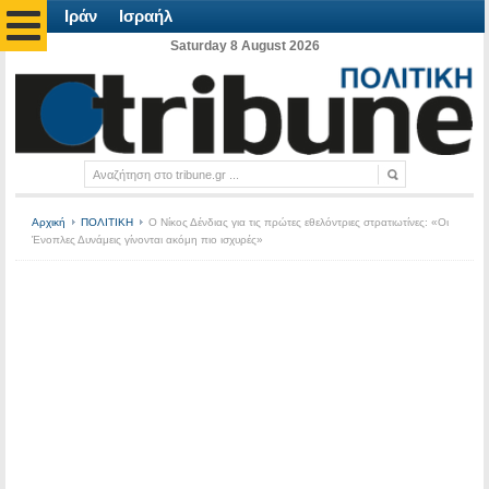
Ιράν
Ισραήλ
Saturday 8 August 2026
Αρχική
ΠΟΛΙΤΙΚΗ
Ο Νίκος Δένδιας για τις πρώτες εθελόντριες στρατιωτίνες: «Οι
Ένοπλες Δυνάμεις γίνονται ακόμη πιο ισχυρές»