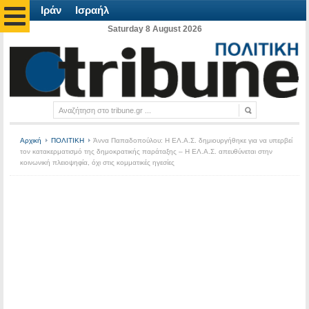
Ιράν
Ισραήλ
Saturday 8 August 2026
Αρχική
ΠΟΛΙΤΙΚΗ
Άννα Παπαδοπούλου: Η ΕΛ.Α.Σ. δημιουργήθηκε για να υπερβεί
τον κατακερματισμό της δημοκρατικής παράταξης – Η ΕΛ.Α.Σ. απευθύνεται στην
κοινωνική πλειοψηφία, όχι στις κομματικές ηγεσίες