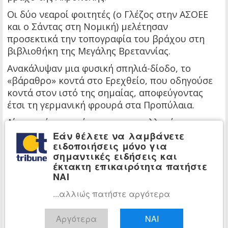
Οι δύο νεαροί φοιτητές (ο Γλέζος στην ΑΣΟΕΕ
και ο Σάντας στη Νομική) μελέτησαν
προσεκτικά την τοπογραφία του βράχου στη
βιβλιοθήκη της Μεγάλης Βρεταννίας.
Ανακάλυψαν μια φυσική σπηλιά-δίοδο, το
«βάραθρο» κοντά στο Ερεχθείο, που οδηγούσε
κοντά στον ιστό της σημαίας, αποφεύγοντας
έτσι τη γερμανική φρουρά στα Προπύλαια.
Λίγο μετά τα μεσάνυχτα, εκμεταλλευόμενοι το
σκοτάδι, σκαρφάλωσαν στην Ακρόπολη. Παρά το
Εάν θέλετε να λαμβάνετε
ειδοποιήσεις μόνο για
γεγονός ότι ο ιστός ήταν δεμένος με
σημαντικές ειδήσεις και
συρματόσχοινα και η σημαία τεράστια,
έκτακτη επικαιρότητα πατήστε
κατάφεραν να την υποστείλουν, να την
ΝΑΙ
κομματιάσουν και να την κρύψουν.
...αλλιώς πατήστε αργότερα
Αποχώρησαν από την ίδια κρυφή διαδρομή,
έχοντας πάρει μαζί τους ως «λάφυρο» ένα
Αργότερα
ΝΑΙ
κομμάτι της σημαίας, χωρίς να γίνουν