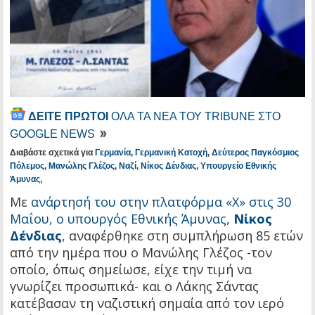
ΔΕΙΤΕ ΠΡΩΤΟΙ
ΟΛΑ ΤΑ ΝΕΑ ΤΟΥ TRIBUNE ΣΤΟ
GOOGLE NEWS
Διαβάστε σχετικά για
Γερμανία
,
Γερμανική Κατοχή
,
Δεύτερος Παγκόσμιος
Πόλεμος
,
Μανώλης Γλέζος
,
Ναζί
,
Νίκος Δένδιας
,
Υπουργείο Εθνικής
Άμυνας
,
Με
ανάρτησή του στην πλατφόρμα «Χ» στις 30
Μαΐου, ο υπουργός Εθνικής Άμυνας,
Νίκος
Δένδιας
, αναφέρθηκε στη συμπλήρωση 85 ετών
από την ημέρα που ο Μανώλης Γλέζος -τον
οποίο, όπως σημείωσε, είχε την τιμή να
γνωρίζει προσωπικά- και ο Λάκης Σάντας
κατέβασαν τη ναζιστική σημαία από τον ιερό